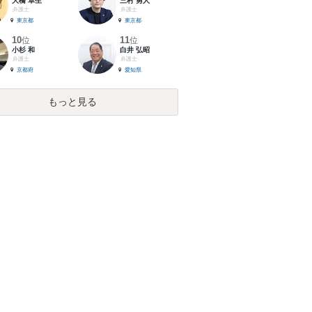
大橋 卓生
三村 勇人
弁護士
弁護士
東京都
東京都
10
11
位
位
小杉 和
白井 弘昭
弁護士
弁護士
京都府
愛知県
もっと見る