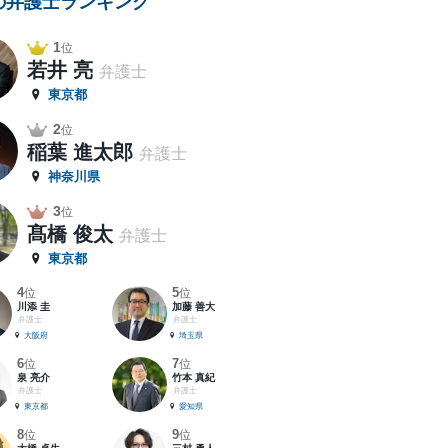
の弁護士ランキング
1
位
若井 亮
弁護士
東京都
2
位
稲葉 進太郎
弁護士
神奈川県
3
位
髙橋 俊太
弁護士
東京都
4
5
位
位
川添 圭
加藤 善大
弁護士
弁護士
大阪府
埼玉県
6
7
位
位
泉 亮介
竹本 真紀
弁護士
弁護士
東京都
愛知県
8
9
位
位