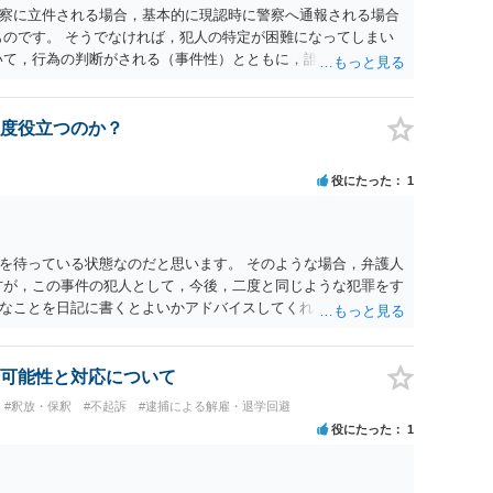
察に立件される場合，基本的に現認時に警察へ通報される場合
ものです。 そうでなければ，犯人の特定が困難になってしまい
いて，行為の判断がされる（事件性）とともに，誰の行為かの判
現認時に警察が臨場できる場合以外は，基本的に犯人性を特定
が顕著で，既に前科を有していて警察に把握されていれば別で
質問を掲げてくることはありません。心配・不安になることは
度役立つのか？
いる方は，警察に把握されていることがありませんので，犯人
って，自分が犯人であるとされることはないのです。ですか
役にたった
1
てください。それでは，①～③に答えます。 ①について 腕の
いて偶然の出来事か，意図的に偶然を装うように触ったのか
るまでの状況の方が重要です。酔っていてふらついていたので
ではありません。腕の振り方も，そのときだけ偶然大きくなる
を待っている状態なのだと思います。 そのような場合，弁護人
，意図的だと疑われることはないと思います。その雰囲気は，
方が，この事件の犯人として，今後，二度と同じような犯罪をす
でしょう。ですから大丈夫です。なお，故意は，主観面の話な
なことを日記に書くとよいかアドバイスしてくれると思いま
はありません。本人の話（故意を否認する話）が実際の状況と
どで活用されることになると思います。 裁判のためだけに記録
 犯人性が特定できませんから，逮捕や呼出の可能性はないと思
判において証拠として利用できる可能性があれば」と考えてい
はそもそもないことが前提なので，期間も考えなくて大丈夫で
容を把握している，弁護人の方と相談して書く内容を打ち合わ
可能性と対応について
ら，今後，同じような不安に襲われることがないように気をつけ
的だと思います。 適応障害で窃盗罪ということであれば，責任
#釈放・保釈
#不起訴
#逮捕による解雇・退学回避
話になると思いますので，弁護人の方と相談してみましょう。
役にたった
1