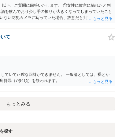
。 以下、ご質問に回答いたします。 ①女性に故意に触れたと判
お酒を飲んでおり少し手の振りが大きくなってしまっていたこと
いない防犯カメラに写っていた場合、故意だと判定されやすい
あると判断されることは無いかと思います。 ②逮捕、呼び出し
の犯罪を犯したとして、逮捕、呼び出しされる可能性はどれほど
けであり、さらにその場で女性等のアクションが無かったことか
ついて
極めて低いと思います。 ③逮捕呼び出しまでの期間 大体どれ
考えれば良いのでしょうか？ 逮捕や呼び出しの可能性は極めて
でしょう。
としていて正確な回答ができません。 一般論としては、裸とか
所持罪（7条1項）を疑われます。
もっとみる
を探す