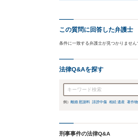
この質問に回答した弁護士
条件に一致する弁護士が見つかりません
法律Q&Aを探す
例）
離婚 慰謝料
誹謗中傷
相続 遺産
著作物
刑事事件の法律Q&A