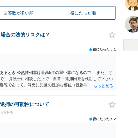
回答数が多い順
役にたった順
た場合の法的リスクは？
役にたった
1
あるとき 公然陳列罪は最高5年の重い罪になるので、 また、ど
で、 弁護士に相談した上で、自首・逮捕回避を検討して下さい
姿態であって、殊更に児童の性的な部位（性器等若しくはその
出され又は強調されているものであり、かつ、性欲を興奮させ
逮捕の可能性について
#不起訴
役にたった
2