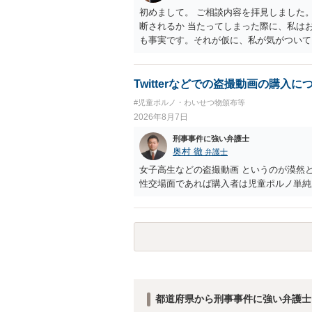
初めまして。 ご相談内容を拝見しました
断されるか 当たってしまった際に、私は
も事実です。それが仮に、私が気がついて
のでしょうか？ お伺いする限り、故意が
の可能性 この行為により、痴漢やその他
でしょうか？ 誤って当たってしまっただ
Twitterなどでの盗撮動画の購入に
らすると、この後に呼び出される可能性は
#児童ポルノ・わいせつ物頒布等
ほどの期間逮捕呼び出しの可能性があると
2026年8月7日
低いと思います。 連絡が来ることはない
刑事事件に強い弁護士
奥村 徹
弁護士
女子高生などの盗撮動画 というのが漠然
性交場面であれば購入者は児童ポルノ単純
都道府県から刑事事件に強い弁護士