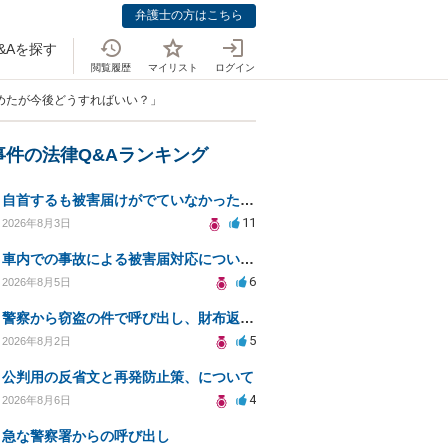
弁護士の方はこちら
&Aを探す
閲覧履歴
マイリスト
ログイン
めたが今後どうすればいい？」
事件の法律Q&Aランキング
自首するも被害届けがでていなかった場合
11
2026年8月3日
車内での事故による被害届対応についての相談
6
2026年8月5日
警察から窃盗の件で呼び出し、財布返却で自首すべきか？
5
2026年8月2日
公判用の反省文と再発防止策、について
4
2026年8月6日
急な警察署からの呼び出し