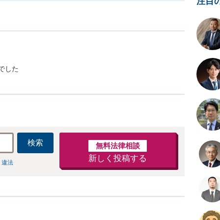
注目
でした
検索
無料法律相談
新しく投稿する
 違法