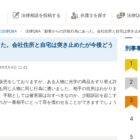
法律相談を投稿する
弁護士を探す
法律Q
法律Q&A
法律Q&A「顧客からの詐欺行為にあった。会社住所と自宅は突き止
った。会社住所と自宅は突き止めたが今後どう
刑事
1
4年9月4日 11:43
2
販売をしておりますが、ある人物に光学の商品をすり替え詐
も同じ人物に同じ行為に遭いました。相手の住所はわかりま
。手順としては被害届は出すべきなのか、少額訴訟を起こす
3
れが一番相手にとって罪を償わせることができますでしょう
4
5