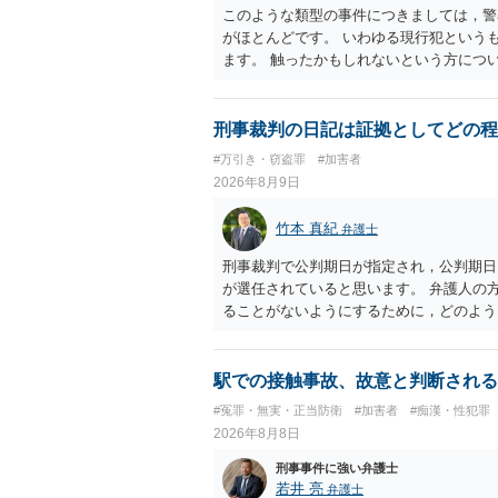
このような類型の事件につきましては，警
がほとんどです。 いわゆる現行犯という
ます。 触ったかもしれないという方につ
断がされる（犯人性）が必要なのですが，
することができません。もちろん，常習性
すが，そのような方は，このような場所に
刑事裁判の日記は証拠としてどの程
よくわかるのですが，心配・不安を感じて
#万引き・窃盗罪
#加害者
性が特定されることはありません。したが
2026年8月9日
ら，相談者の場合は，大丈夫です。安心し
動き，女性への向かい方をみれば，酔って
竹本 真紀
弁護士
は，わかります。触る瞬間ではなくて，触
あれば，そのときだけふらついているわけ
刑事裁判で公判期日が指定され，公判期日
わけではありません。ですから，本件では
が選任されていると思います。 弁護人の
当たってしまった女性にも伝わっていたの
ることがないようにするために，どのよう
ので，防犯カメラの映像で決められること
す。そして，書いた内容は，被告人質問な
矛盾しないかだけの話です。 ②について
するわけではないかもしれませんが，「裁
います。 ③について ②がないので，③
るのであれば，本件について証拠も見て内
駅での接触事故、故意と判断される
す。 というわけで，本件は大丈夫ですか
せて進めるのが，裁判の観点では一番効果
#冤罪・無実・正当防衛
#加害者
#痴漢・性犯罪
てくださいね。それが一番大事です。
能力に影響する話ではなく情状に関しての
2026年8月8日
刑事事件に強い弁護士
若井 亮
弁護士