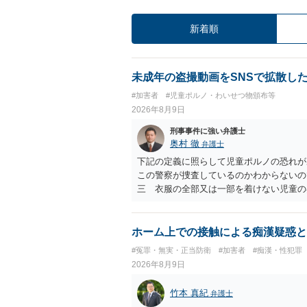
新着順
未成年の盗撮動画をSNSで拡散し
#加害者
#児童ポルノ・わいせつ物頒布等
2026年8月9日
刑事事件に強い弁護士
奥村 徹
弁護士
下記の定義に照らして児童ポルノの恐れが
この警察が捜査しているのかわからないの
三 衣服の全部又は一部を着けない児童の
周辺部、臀でん部又は胸部をいう。）が露
又は刺激するもの
ホーム上での接触による痴漢疑惑と
#冤罪・無実・正当防衛
#加害者
#痴漢・性犯罪
2026年8月9日
竹本 真紀
弁護士