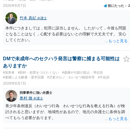
2026年8月7日
役にたった
2
竹本 真紀
弁護士
本件につきましては，犯罪に該当しません。 したがって，今後も問題
となることはなく，心配する必要はないとの理解で大丈夫です。 安心
してください。
DMで未成年へのセクハラ発言は警察に捕まる可能性は
ありますか
#加害者
#前科・前歴をつけたくない
#逮捕や勾留の阻止・準抗告
#逮捕による解雇・退学回避
#児童ポルノ・わいせつ物頒布等
#不起訴
2026年8月7日
刑事事件に強い弁護士
奥村 徹
弁護士
青少年条例違反（わいせつ行為 わいせつな行為を教える行為）が検
討されると思いますが、地域性があるので、地元の弁護士に条例を調
べてもらう必要があります。