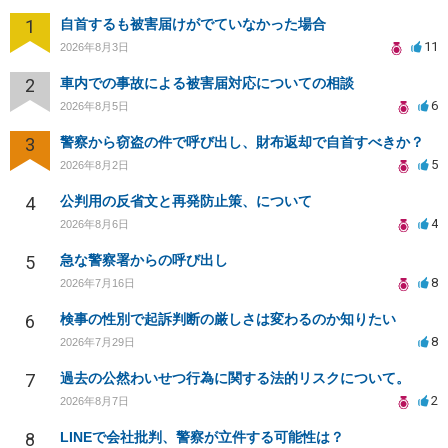
1
自首するも被害届けがでていなかった場合
11
2026年8月3日
2
車内での事故による被害届対応についての相談
6
2026年8月5日
3
警察から窃盗の件で呼び出し、財布返却で自首すべきか？
5
2026年8月2日
4
公判用の反省文と再発防止策、について
4
2026年8月6日
5
急な警察署からの呼び出し
8
2026年7月16日
6
検事の性別で起訴判断の厳しさは変わるのか知りたい
8
2026年7月29日
7
過去の公然わいせつ行為に関する法的リスクについて。
2
2026年8月7日
8
LINEで会社批判、警察が立件する可能性は？