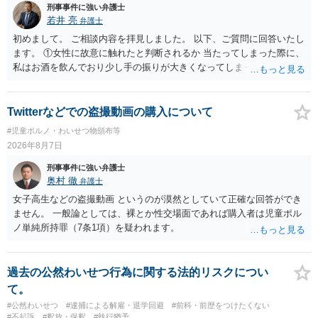
刑事事件に強い弁護士
若井 亮
弁護士
初めまして。 ご相談内容を拝見しました。 以下、ご質問に回答いたし
ます。 ①女性に故意に触れたと判断されるか 当たってしまった際に、
私はお酒を飲んでおり少し手の振りが大きくなってしまっていたこと
も事実です。それが仮に、私が気がついていない防犯カメラに写って
いた場合、故意だと判定されやすいのでしょうか？ お伺いする限り、
故意があると判断されることは無いかと思います。 ②逮捕、呼び出し
Twitterなどでの盗撮動画の購入について
の可能性 この行為により、痴漢やその他の犯罪を犯したとして、逮
#児童ポルノ・わいせつ物頒布等
捕、呼び出しされる可能性はどれほどでしょうか？ 誤って当たってし
2026年8月7日
まっただけであり、さらにその場で女性等のアクションが無かったこ
とからすると、この後に呼び出される可能性は極めて低いと思いま
刑事事件に強い弁護士
す。 ③逮捕呼び出しまでの期間 大体どれほどの期間逮捕呼び出しの可
奥村 徹
弁護士
能性があると考えれば良いのでしょうか？ 逮捕や呼び出しの可能性は
女子高生などの盗撮動画 というのが漠然としていて正確な回答ができ
極めて低いと思います。 連絡が来ることはないでしょう。
ません。 一般論としては、裸とか性交場面であれば購入者は児童ポル
ノ単純所持罪（7条1項）を疑われます。
過去の公然わいせつ行為に関する法的リスクについ
て。
#公然わいせつ
#逮捕による解雇・退学回避
#前科・前歴をつけたくない
#不起訴
#釈放・保釈
#執行猶予