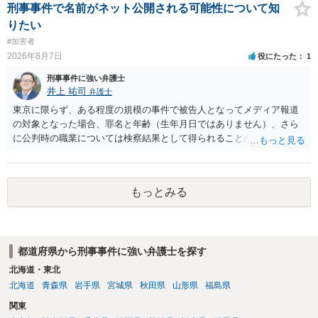
刑事事件で名前がネット公開される可能性について知
りたい
#加害者
2026年8月7日
役にたった
1
刑事事件に強い弁護士
井上 祐司
弁護士
東京に限らず、ある程度の規模の事件で被告人となってメディア報道
の対象となった場合、罪名と年齢（生年月日ではありません）、さら
に公判時の職業については検察結果として得られることが通常です。
もっとみる
都道府県から刑事事件に強い弁護士を探す
北海道・東北
北海道
青森県
岩手県
宮城県
秋田県
山形県
福島県
関東