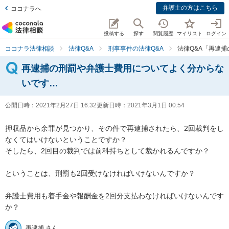
弁護士の方はこちら
ココナラへ
投稿する
探す
閲覧履歴
マイリスト
ログイン
ココナラ法律相談
法律Q&A
刑事事件の法律Q&A
法律Q&A「再逮
再逮捕の刑罰や弁護士費用についてよく分からな
いです…
公開日時：
2021年2月27日 16:32
更新日時：
2021年3月1日 00:54
押収品から余罪が見つかり、その件で再逮捕されたら、2回裁判をし
なくてはいけないということですか？

そしたら、2回目の裁判では前科持ちとして裁かれるんですか？

ということは、刑罰も2回受けなければいけないんですか？

弁護士費用も着手金や報酬金を2回分支払わなければいけないんです
か？
再逮捕 さん