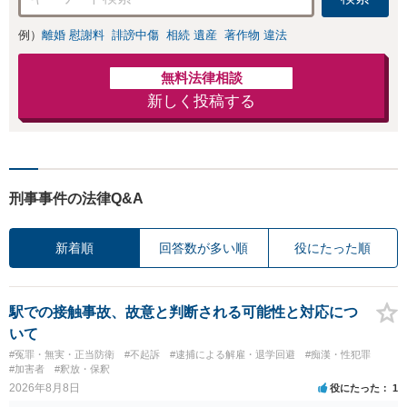
例）
離婚 慰謝料
誹謗中傷
相続 遺産
著作物 違法
無料法律相談
新しく投稿する
刑事事件の法律Q&A
新着順
回答数が多い順
役にたった順
駅での接触事故、故意と判断される可能性と対応につ
いて
#冤罪・無実・正当防衛
#不起訴
#逮捕による解雇・退学回避
#痴漢・性犯罪
#加害者
#釈放・保釈
2026年8月8日
役にたった
1