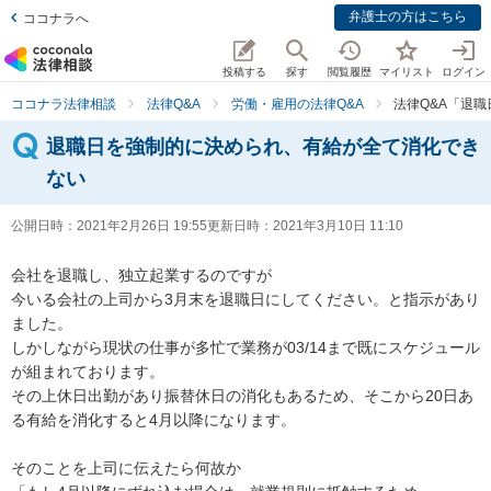
弁護士の方はこちら
ココナラへ
投稿する
探す
閲覧履歴
マイリスト
ログイン
ココナラ法律相談
法律Q&A
労働・雇用の法律Q&A
法律Q&A「退
退職日を強制的に決められ、有給が全て消化でき
ない
公開日時：
2021年2月26日 19:55
更新日時：
2021年3月10日 11:10
会社を退職し、独立起業するのですが

今いる会社の上司から3月末を退職日にしてください。と指示があり
ました。

しかしながら現状の仕事が多忙で業務が03/14まで既にスケジュール
が組まれております。

その上休日出勤があり振替休日の消化もあるため、そこから20日あ
る有給を消化すると4月以降になります。

そのことを上司に伝えたら何故か
