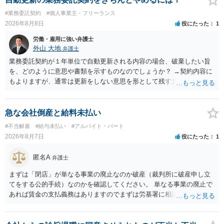
#業務委託契約
#個人事業主・フリーランス
2026年8月8日
役にたった
1
労働・雇用に強い弁護士
外山 大地
弁護士
業務委託契約が１年単位で自動更新される内容の場合、破棄したい旨
を、どのように意思や書類を示すものなのでしょうか？ →契約内容に
もよりますが、通常は更新をしない意思を形として残す意味で、書面
やメールで伝えることが多いという印象です。 そのような形だけの数
の確保の他に何か企業側にメリットがあるのでしょうか？ →企業側の
メリットは分かりかねますが、ご質問者様が業務を受託する側のお立
急な会社倒産と給料未払い
場であれば、自動更新で契約が延長されると、企業側は報酬を支払う
#不当解雇
#給与未払い
#アルバイト・パート
義務を負うことになるので（ご質問者様も業務を提供する義務を負
2026年8月7日
役にたった
1
う）、放置をすることは望ましい状態ではないと思料いたします。
匿名A
弁護士
まずは「閉店」が単なる事業の廃止なのか破産（裁判所に破産申し立
てをする公的手続）なのかを確認してください。 単なる事業の廃止で
あれば賃金の支払義務はありますのでまずは労基署に相談してくださ
い。破産申立てであれば破産手続きの中で破産管財人から（全額は難
しいかもしれませんが）賃金などの労働債権は他の債務より優先して