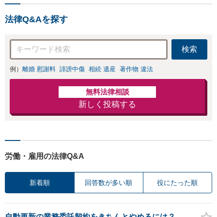
法律Q&Aを探す
検索
例）
離婚 慰謝料
誹謗中傷
相続 遺産
著作物 違法
無料法律相談
新しく投稿する
労働・雇用の法律Q&A
新着順
回答数が多い順
役にたった順
自動更新の業務委託契約をきちんとやめるには？