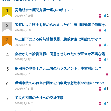
1
労働組合の顧問弁護士選びのポイント
2
2026年7月29日
2
警察には弁護士を勧められましたが、費用対効果で依頼をすることを躊躇しています。
3
2026年7月30日
3
年上部下による給与情報暴露、懲戒解雇は可能ですか？
3
2026年7月28日
4
会社からの諭旨退職に同意させられたのが正当か不当な処分かどうか教えてほしい
2
2026年8月7日
5
採用時の申告ミスと上司のハラスメント、事前対応は？
2026年7月31日
6
職場事故での負傷に関する治療費や慰謝料の相談について
3
2026年7月17日
7
労災の補償の会社への交渉依頼
1
2026年7月14日