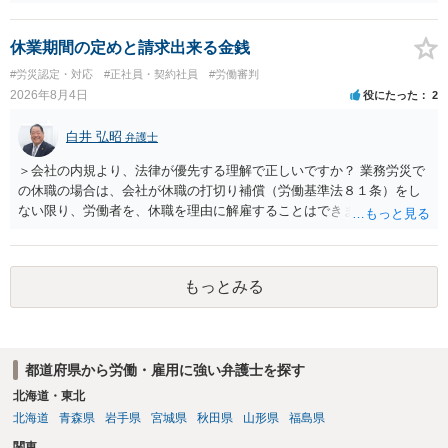
コストを基準に違約金や損害金を設定する例はあります。ただし、実
務上よくあるからといって当然に適法という意味ではなく、実際の損
害との対応関係や合理性が重要です。 ・違約金に上限がなくても、常
休業期間の定めと請求出来る金銭
に有効になるわけではありません。契約が労働契約に近い実態なら労
#労災認定・対応
#正社員・契約社員
#労働審判
基法16条で無効となる余地があり、そうでなくても、金額が事務所の
2026年8月4日
役にたった
2
損害と比べて過大なら無効や減額が争点になります。 ・契約前の修正
交渉は一般的です。 交渉の方向としては、上限額を設ける、実損害ベ
白井 弘昭
弁護士
ースにする、算定根拠を明確化する、違約金ではなく「合理的な実
費・未回収費用のみ」に限定する、などが典型です。 ・弁護士に契約
＞会社の内規より、法律が優先する理解で正しいですか？ 業務労災で
前に契約書の内容をレビューしてもらう価値は十分にあると思われま
の休職の場合は、会社が休職の打切り補償（労働基準法８１条）をし
す。 争点は、契約類型が雇用か業務委託か、実態として労働者性があ
ない限り、労働者を、休職を理由に解雇することはできません（労働
るか、解除事由が双方にどう定められているか、違約金の算定根拠が
基準法19条）。 会社の就業規則にて定められている休職期間及び休職
合理的か、という複数論点に分かれます。契約前なら、交渉のパワー
期間満了による退職は、業務労災への適用はありませんので、ご安心
バランスの問題もありますが、修正余地があるうえ、後から争うより
ください。 仮に会社が打切り補償をせずに解雇した場合は、不当解雇
コストを抑えやすいので、資料等を持参の上弁護士に確認されること
もっとみる
に当たります。 ＞労災の休業補償と、所得補償保険の保険金とは別
をお勧めします。 ・事務所側の解除でも、解除理由によってはタレン
に、受け取れる金銭はありますでしょうか？ 業務労災の場合は、会社
ト側に損害賠償が発生する建付けになっていることはあります。ただ
の安全配慮義務違反が認められると解されますので、会社の損害賠償
し、事務所側が一方的に解除したのにタレントへ違約金を課す設計
責任（治療費、通院慰謝料、入院費、入院慰謝料、後遺障害慰謝料、
は、合理性や対価性を欠くとして争いやすいです。逆に、タレント側
都道府県から労働・雇用に強い弁護士を探す
逸失利益等）が認められる可能性が高いと思われます。 また、業務労
の重大な契約違反がある場合は、実損害の範囲で請求される可能性は
災での第三者行為傷害（同僚の不注意等による事故）の場合は、当該
北海道・東北
あります。
第三者の賠償責任も考えられます。 労災で支払われた分は、損害額か
北海道
青森県
岩手県
宮城県
秋田県
山形県
福島県
ら控除（損益相殺）されますが、それを超えた部分は、会社もしく
関東