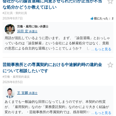
支払われます。ただし支払までにかなり時間がかかるでしょう。 さら
会社からの諭旨退職に同意させられたのが正当か不当
に、「独立行政法人労働者健康安全機構 」という公的機関が未払賃金
な処分かどうか教えてほしい
の立替事業を行っています。詳しくは、同機構の＜未払賃金立替払相
#正社員・契約社員
談コーナー＞ TEL 044-431-8663 相談時間：土日祝日を除く9:15～1
2026年8月7日
役にたった
2
7:00 に相談してみてください。同じように未払となった他の従業員の
方がいれば一緒に相談してみるといいでしょう。
労働・雇用に強い弁護士
浜田 宏
弁護士
用語が混乱しているように思います。 まず、「諭旨退職」とおっしゃ
っているのは「諭旨解雇」という会社による解雇処分ではなく、貴殿
の意思による自主的な退職ということでしょうか？ しかし、記載さ
れた経緯からすると、事実上は解雇処分であると解する余地がありま
す。 その場合、解雇には客観的で合理的な理由が必要であり、かつ
解雇という処分が社会通念上相当と認められない限り、解雇は無効で
芸能事務所との専属契約における中途解約時の違約金
す。 結局、貴殿のネット炎上の内容や原因、勤務先に与えた影響な
について相談したいです
どを具体的に検討しなければ、何とも申し上げることができません。
#労働・雇用契約違反
また、育児休業法関係の問題もあるかもしれません。 ある程度労働
2026年8月5日
法に関する専門的な知識が必要な事案ですので、一度、お近くの弁護
士にご相談下さい。
王 宣麟
弁護士
あくまでも一般論的な回答になってしまうのですが、本契約の性質
が、「雇用契約」なのか「業務委託契約」なのかにより大きく結論が
変わります。 ・芸能事務所の専属契約では、残存期間や報酬額、投下