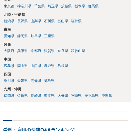
は、第三者から支払ってもらうことになります。 会社等との交渉が必
東京都
神奈川県
千葉県
埼玉県
茨城県
栃木県
群馬県
要になると思います（良い会社でしたら、自ら話してくると思います
が・・・）。極めて専門的な話ですので、詳細もしくは対応を最寄り
北陸・甲信越
の弁護士にご相談ください。 以上、ご参考まで。
新潟県
長野県
山梨県
石川県
富山県
福井県
東海
愛知県
静岡県
岐阜県
三重県
関西
大阪府
兵庫県
京都府
滋賀県
奈良県
和歌山県
中国
広島県
岡山県
山口県
鳥取県
島根県
四国
香川県
愛媛県
高知県
徳島県
九州・沖縄
福岡県
佐賀県
長崎県
熊本県
大分県
宮崎県
鹿児島県
沖縄県
労働・雇用の法律Q&Aランキング