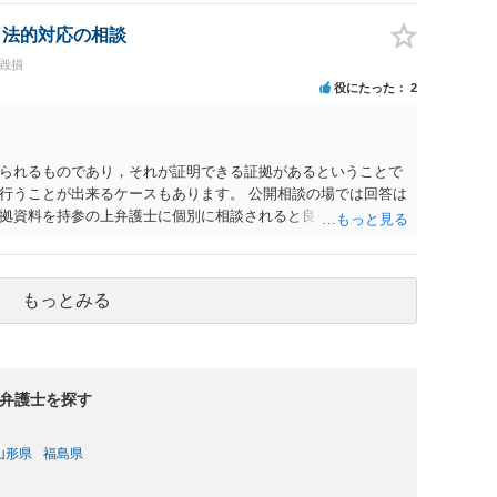
拒まれたにもかかわらず、反復して面会を要求すること。 三
み若しくは約束をして面会を要求すること。 2前項の罪を犯
、法的対応の相談
満の者と面会をした者は、二年以下の拘禁刑又は百万円以下の
誉毀損
役にたった
2
られるものであり，それが証明できる証拠があるということで
行うことが出来るケースもあります。 公開相談の場では回答は
拠資料を持参の上弁護士に個別に相談されると良いでしょう。
もっとみる
弁護士を探す
山形県
福島県