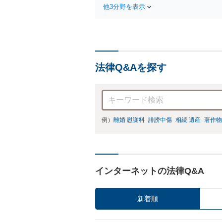
な解決策を
他3分野を表示
続放棄はお
法律Q&Aを探す
例）
離婚 慰謝料
誹謗中傷
相続 遺産
著作物
インターネットの法律Q&A
新着順