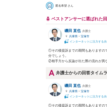
匿名希望 さん
ベストアンサーに選ばれた
磯田 直也
弁護士
兵庫県
>
宝塚市
インターネットに注力する弁
①その後提訴までの期間もありますの
分でしょう。

②相手方から反論が出た際の流れが異
弁護士からの回答タイム
磯田 直也
弁護士
兵庫県
>
宝塚市
インターネットに注力する弁
①その後提訴までの期間もありますの