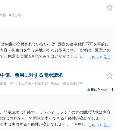
業界
#被害者
 契約書が交付されていない・2年固定の途中解約不可を事前に
内容・拘束力を争う余地がある典型例です。 まずは、運営との
て、弁護士に相談されてみてはいかがでしょうか。 また同時並
書面で退所意思の明確化はしておくべきだと考えます。
中傷、悪用に対する開示請求
被害者
#ネット上の個人特定被害
#訴訟・損害賠償請求
役にたった
1
、開示請求は可能でしょうか？ →５ｃｈの方の開示請求は内容
ramの方は内容からして開示請求ができる可能性が高いでしょう。
請求は失敗する可能性が高いでしょう。７月中にアカウントが
する可能性が高いように思われます。 相手を特定できた場合、