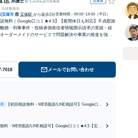
直也
弁護士
インタビューを見る
兵庫県
ト法律事務所
県
宝塚市
宝塚駅
から徒歩2分
営業時間：09:00~19:00（平日）
|
談無料｜Google口コミ★4.5】【夜間休日も対応】不貞慰謝
離婚・刑事事件・投稿者側発信者情報開示請求の実績・経
オーダーメイドのサービスで問題解決や事業の推進を強力
ト【宝塚駅徒歩2分｜電話・WEB面談で全国対応】
メールでお問い合わせ
【初回相談無料・WEB面談/LINE相談可】Google口コ
表有
ミ★4.5【離婚・不倫の早期解決】「不利な結果にな
らないように」慰謝料・親権・財産分与、地域密着の
相談しやすい法律事務所でオーダーメイドの「後悔し
料・WEB面談/LINE相談可】Google口コミ★4.5【宝塚
ない」解決を【夜間休日対応】
続トラブルを多数取り扱う実績と経験のある弁護士が最適