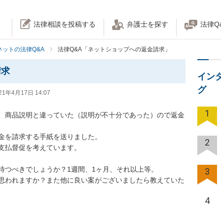
法律相談を投稿する
弁護士を探す
法律Q
ネットの法律Q&A
法律Q&A「ネットショップへの返金請求」
請求
イン
グ
21年4月17日 14:07
1
、商品説明と違っていた（説明が不十分であった）ので返金
を請求する手紙を送りました。

2
払督促を考えています。

つべきでしょうか？1週間、1ヶ月、それ以上等。

3
思われますか？また他に良い案がございましたら教えていた
4