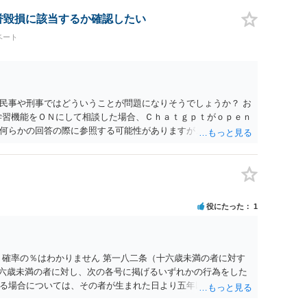
は可能でしょうか？ →訴訟外の交渉で相手方が認めれば負担さ
なった場合は、実際の弁護士費用が認められる場合と認められ
名誉毀損に該当するか確認したい
ょう。
ベート
民事や刑事ではどういうことが問題になりそうでしょうか？ お
学習機能をＯＮにして相談した場合、Ｃｈａｔｇｐｔがｏｐｅｎ
何らかの回答の際に参照する可能性がありますが、個人名や会
抽象化されて回答に織り込まれる可能性が生じるにすぎません
とは思えませんし、名誉棄損として、個人や会社に対する誹謗
われません。 もちろん、誰がその内容をｃｈａｔｇｐｔに入力
、個人や会社の特定をせずに書き込んだことで（おそらく特定
刑事民事の責任に問われることはないでしょう。 私見ながらご
役にたった
1
 確率の％はわかりません 第一八二条（十六歳未満の者に対す
十六歳未満の者に対し、次の各号に掲げるいずれかの行為をした
る場合については、その者が生まれた日より五年以上前の日に
刑又は五十万円以下の罰金に処する。 一 威迫し、偽計を用い