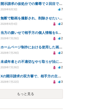
開示請求の仮処分での審尋で２回目で終わらない場合どうしたらいいですか
7
2026年8月3日
無断で動画を撮影され、削除させたいが連絡が返ってこない。
2
2026年8月4日
当方の腹いせで相手方の個人情報をSNSで晒してしまい名誉毀損させてしまったかもしれない
2
2026年7月29日
ホームページ制作における使用した画像や文章の著作権について
2
2026年7月29日
未成年者との不適切なやり取りが法に触れる可能性と対処法
2
2026年7月26日
Xの開示請求の双方審で、相手方の主張が口頭ばかりで把握しきれません
3
2026年7月22日
もっと見る