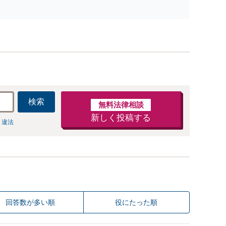
ご提案します。遺産分割協議の代理や遺言書の作成、相
任せください【地域密着】
検索
無料法律相談
新しく投稿する
 違法
回答数が多い順
役にたった順