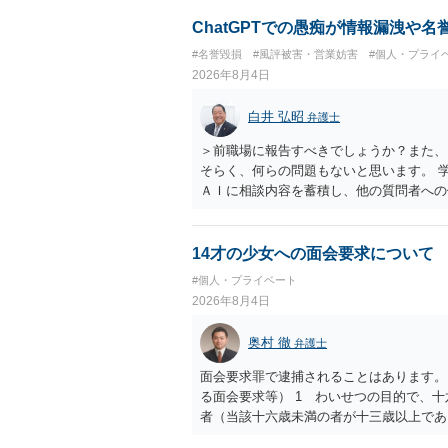
相手に全ての弁護士費用を負担させること
せることができるでしょう。訴訟で判決と
ChatGPTでの愚痴が情報漏洩や
ない場合があり何ともいえないところでし
#名誉毀損
#風評被害・営業妨害
#個人・プライ
2026年8月4日
白井 弘昭
弁護士
＞前職場に報告すべきでしょうか？また、
そらく、何らの問題もないと思います。 
ＡＩに相談内容を蓄積し、他の質問者への
社名を特定していない限り、一般論として
ので、その情報自体が、秘密情報に当たる
中傷の不特定多数への公開に当たるとも思
14才の少女への面会要求について
したかも第三者にしられることはないので
#個人・プライベート
して書き込んだとしても）、相談者さんが
2026年8月4日
参考まで。
奥村 徹
弁護士
面会要求罪で逮捕されることはあります。
る面会要求等） 1 わいせつの目的で、
者（当該十六歳未満の者が十三歳以上であ
生まれた者に限る。）は、一年以下の拘禁