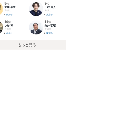
8
9
位
位
大橋 卓生
三村 勇人
弁護士
弁護士
東京都
東京都
10
11
位
位
小杉 和
白井 弘昭
弁護士
弁護士
京都府
愛知県
もっと見る