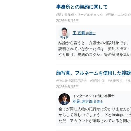
事務所との契約に関して
#契約書作成・リーガルチェック
#芸能・エンタメ
2026年8月6日
王 宣麟
弁護士
結論から言うと、弁護士の相談対象です。
説明されていなかった点は、契約の成立・
やり取り、規約のスクショ等の証拠を集め
行で（もしまだされていないのであれば）
顔写真、フルネームを使用した誹謗
#発信者情報開示請求
#誹謗中傷
#名誉毀損
#
2026年8月5日
インターネットに強い弁護士
稲葉 進太郎
弁護士
全てが同じ人物の犯行かは分かりませんが
からして難しいでしょう。 XとInstag
ただ、アカウントが削除されていると開示
削除されている場合、今から進めても失敗