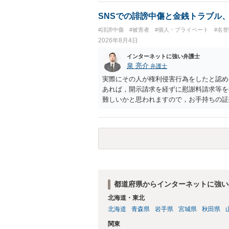
又は誘惑して面会を要求すること。 二 
金銭その他の利益を供与し、又はその申込
SNSでの誹謗中傷と金銭トラブル
し、よってわいせつの目的で当該十六歳未
#誹謗中傷
#被害者
#個人・プライベート
#名
罰金に処する。
2026年8月4日
インターネットに強い弁護士
泉 亮介
弁護士
実際にその人が権利侵害行為をしたと認め
あれば，開示請求を経ずに慰謝料請求等を
難しいかと思われますので，お手持ちの証
都道府県からインターネットに強い
北海道・東北
北海道
青森県
岩手県
宮城県
秋田県
関東