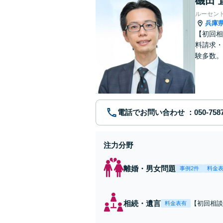
磯田 
ルーセン
兵庫
【初回相
料請求・
験多数。
にサポー
電話でお問い合わせ
注力分野
離婚・男女問題
事例2件
料金
相続・遺言
【初回相談無
料金表有
駅2分】相