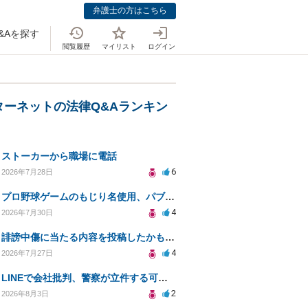
弁護士の方はこちら
&Aを探す
閲覧履歴
マイリスト
ログイン
ターネットの法律Q&Aランキン
ストーカーから職場に電話
6
2026年7月28日
プロ野球ゲームのもじり名使用、パブリシティ権の影響は？
4
2026年7月30日
誹謗中傷に当たる内容を投稿したかもしれない。開示請求や民事刑事裁判に発展しうるのか教えて欲しい。
4
2026年7月27日
LINEで会社批判、警察が立件する可能性は？
2
2026年8月3日