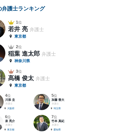
の弁護士ランキング
1
位
若井 亮
弁護士
東京都
2
位
稲葉 進太郎
弁護士
神奈川県
3
位
髙橋 俊太
弁護士
東京都
4
5
位
位
川添 圭
加藤 善大
弁護士
弁護士
大阪府
埼玉県
6
7
位
位
泉 亮介
竹本 真紀
弁護士
弁護士
東京都
愛知県