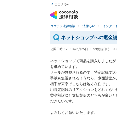
ココナラへ
ココナラ法律相談
法律Q&A
インター
ネットショップへの返金
公開日時：
2021年2月25日 08:59
更新日時：
20
ネットショップで商品を購入しましたが
を求めています。

メールが無視されるので、特定記録で返金
手紙も無視されるようなら、少額訴訟か支
相手が東京でこちらは地方在住です。

①特定記録のリアクションをどれくらい待
②少額訴訟と支払督促のどちらが良いと
だきたいです。

よろしくお願いいたします。