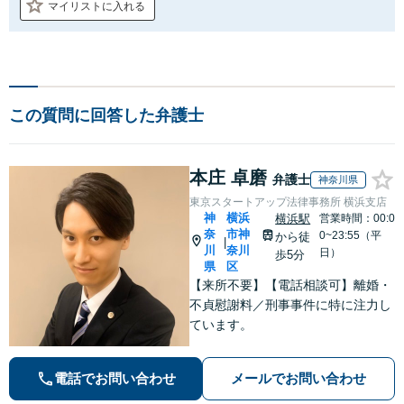
マイリストに入れる
この質問に回答した弁護士
本庄 卓磨
弁護士
神奈川県
東京スタートアップ法律事務所 横浜支店
神
横浜
横浜駅
営業時間：00:0
奈
市神
0~23:55（平
から徒
|
川
奈川
日）
歩5分
県
区
【来所不要】【電話相談可】離婚・
不貞慰謝料／刑事事件に特に注力し
ています。
電話でお問い合わせ
メールでお問い合わせ