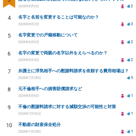
2
2026年8月5日
4
名字と名前を変更することは可能なのか？
3
2026年8月2日
5
名字変更での戸籍移動について
2
2026年8月5日
6
名字の変更で両親の名字以外をえらべるのか？
2
2026年8月4日
7
弁護士に浮気相手への慰謝料請求を依頼する費用相場は？
5
2026年7月28日
8
元不倫相手への損害賠償請求など
1
2026年8月6日
9
不倫の慰謝料請求に対する減額交渉の可能性と対策
1
2026年7月31日
10
不動産の財産保全処分
1
2026年7月29日