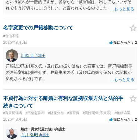
という流れが一般的ですが、警察から「被害届は、出してもいいがそ
れでもう打切りにしてほしい」と言われているのでしたら、あまり結
論は変わらないかもしれないですね。 所轄の警察を飛び越えて、直接
検察庁に訴えるのもありかもしれないですが、実際に捜査をするの
は、結局所轄だと思われますので、やはり結論は変わらないかもしれ
名字変更での戸籍移動について
ないです。 一度、最寄りの「刑事に強い」とうたっている弁護士に相
#音信不通
談してみてはいかがでしょうか。 以上、ご参考まで。
2026年8月5日
役にたった
2
川添 圭
弁護士
戸籍法107条1項の氏（及び氏の振り仮名）の変更では、新戸籍編製等
の戸籍変動は発生せず、戸籍事項の氏（及び氏の振り仮名）の記載が
変更されるだけです。
不貞行為に対する離婚に有利な証拠収集方法と法的手
続きについて
#有責配偶者
#不倫慰謝料
#財産分与
#養育費
#異性関係(不貞等)
#離婚協議
2026年8月5日
役にたった
2
離婚・男女問題に強い弁護士
白井 弘昭
弁護士