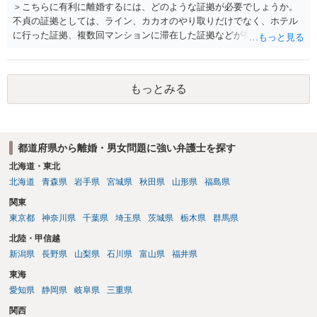
＞こちらに有利に離婚するには、どのような証拠が必要でしょうか。
不貞の証拠としては、ライン、カカオのやり取りだけでなく、ホテル
に行った証拠、複数回マンションに滞在した証拠などが有効です。 不
貞の証拠があれば、離婚をさらに有利に進める（離婚したい時期に離
婚する、慰謝料をとるなど）ことができると思われます。 ただし、不
貞発覚後、長期間同居を続けると、不貞を許したとの評価につながる
もっとみる
場合がありますので、ご注意ください。 以上、ご参考まで。
都道府県から離婚・男女問題に強い弁護士を探す
北海道・東北
北海道
青森県
岩手県
宮城県
秋田県
山形県
福島県
関東
東京都
神奈川県
千葉県
埼玉県
茨城県
栃木県
群馬県
北陸・甲信越
新潟県
長野県
山梨県
石川県
富山県
福井県
東海
愛知県
静岡県
岐阜県
三重県
関西