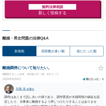
無料法律相談
新しく投稿する
離婚・男女問題の法律Q&A
新着順
回答数が多い順
役にたった順
離婚調停について知りたい。
#離婚すること自体
#性格の不一致
#モラハラ
2026年8月6日
役にたった
1
川添 圭
弁護士
調停はあくまで話し合いの場であり、調停委員が夫婦関係の破綻を認
定したり、当事者に離婚するよう押しつけたりすることはありませ