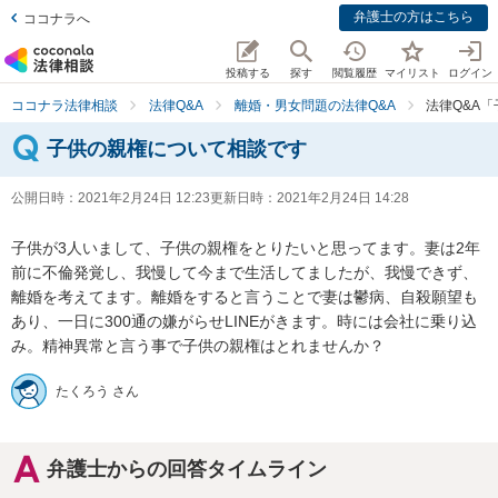
弁護士の方はこちら
ココナラへ
投稿する
探す
閲覧履歴
マイリスト
ログイン
ココナラ法律相談
法律Q&A
離婚・男女問題の法律Q&A
法律Q&A
子供の親権について相談です
公開日時：
2021年2月24日 12:23
更新日時：
2021年2月24日 14:28
子供が3人いまして、子供の親権をとりたいと思ってます。妻は2年
前に不倫発覚し、我慢して今まで生活してましたが、我慢できず、
離婚を考えてます。離婚をすると言うことで妻は鬱病、自殺願望も
あり、一日に300通の嫌がらせLINEがきます。時には会社に乗り込
み。精神異常と言う事で子供の親権はとれませんか？
たくろう さん
弁護士からの回答タイムライン