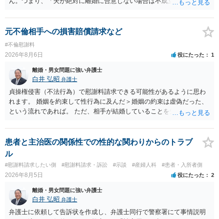
ん。つまり、「夫が絶対に離婚に合意しない場合は不成立になり」、
離婚訴訟を提起して離婚を命じる判決を得て確定しなければ離婚はで
きません。 調停段階での離婚成立を希望するなら、夫が離婚に前向き
になるような条件提示をする等、模索するほかありません（極端な話
元不倫相手への損害賠償請求など
をいえば、夫から「この条件なら離婚してもよい」として提示された
#不倫慰謝料
条件を全部丸呑みする、という方法しかないかもしれません）。た
2026年8月6日
役にたった
1
だ、離婚訴訟をしたくないという考えを見透かされてしまうと、逆に
足下を見られてしまいますので、注意する必要があります。 夫が離婚
離婚・男女問題に強い弁護士
に抵抗する可能性が高いのであれば、むしろ淡々と調停不成立にして
白井 弘昭
弁護士
離婚訴訟で離婚原因を主張し、判決へ持っていく方が近道であること
貞操権侵害（不法行為）で慰謝料請求できる可能性があるように思わ
も少なくありません。見通し等を含め、弁護士へ相談・依頼した方が
れます。 婚姻を約束して性行為に及んだ＞婚姻の約束は虚偽だった、
よいと思います。
という流れであれば。 ただ、相手が結婚していることを知って行為に
及んでいるのであれば、婚姻できないことについて相談者さんの帰責
性も認められそうですので、あまり慰謝料は高額にならないように思
われます。 一度、最寄りの弁護士に相談してみてください。
患者と主治医の関係性での性的な関わりからのトラブ
ル
#慰謝料請求したい側
#慰謝料請求・訴訟
#示談
#産婦人科
#患者・入所者側
2026年8月5日
役にたった
2
離婚・男女問題に強い弁護士
白井 弘昭
弁護士
弁護士に依頼して告訴状を作成し、弁護士同行で警察署にて事情説明