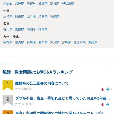
大阪府
兵庫県
京都府
滋賀県
奈良県
和歌山県
中国
広島県
岡山県
山口県
鳥取県
島根県
四国
香川県
愛媛県
高知県
徳島県
九州・沖縄
福岡県
佐賀県
長崎県
熊本県
大分県
宮崎県
鹿児島県
沖縄県
離婚・男女問題の法律Q&Aランキング
1
離婚時の公正証書の内容について
6
2026年8月3日
2
ダブル不倫・借金・手切れ金だと思っていたお金を1年後いまさら脅迫罪として通知書が来てまとめて請求
3
2026年7月30日
3
患者と主治医の関係性での性的な関わりからのトラブル