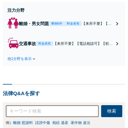
注力分野
離婚・男女問題
【来所不要】【電
事例6件
料金表有
話相談可】親権／
婚姻費用／不倫慰
謝料／別居などの
交通事故
【来所不要】【電話相談可】【初回
料金表有
争点を整理し、見
相談無料】治療中から、賠償額・過
通しと方針を提示
失割合・後遺障害の見通しを整理
します。
他1分野を表示
し、納得感ある解決を目指します。
法律Q&Aを探す
検索
例）
離婚 慰謝料
誹謗中傷
相続 遺産
著作物 違法