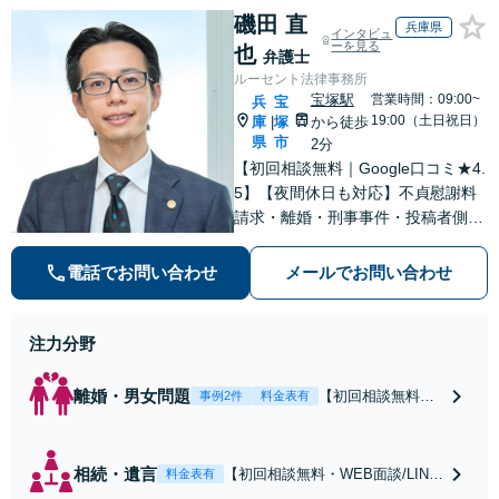
磯田 直
兵庫県
インタビュ
ーを見る
也
弁護士
ルーセント法律事務所
宝塚駅
営業時間：09:00~
兵
宝
19:00（土日祝日）
庫
塚
から徒歩
|
県
市
2分
【初回相談無料｜Google口コミ★4.
5】【夜間休日も対応】不貞慰謝料
請求・離婚・刑事事件・投稿者側発
信者情報開示請求の実績・経験多
数。オーダーメイドのサービスで問
電話でお問い合わせ
メールでお問い合わせ
題解決や事業の推進を強力にサポー
ト【宝塚駅徒歩2分｜電話・WEB面
談で全国対応】
注力分野
離婚・男女問題
【初回相談無料・
事例2件
料金表有
WEB面談/LINE相
談可】Google口コ
ミ★4.5【離婚・不
相続・遺言
【初回相談無料・WEB面談/LINE
料金表有
倫の早期解決】
相談可】Google口コミ★4.5【宝