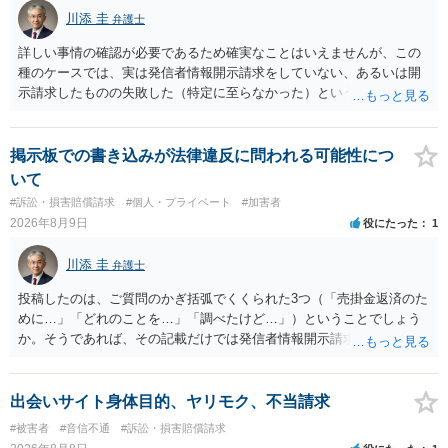
川添 圭
弁護士
詳しい事情の確認が必要であるため確実なことはいえませんが、この
種のケースでは、実は発信者情報開示請求をしていない、あるいは開
示請求したものの失敗した（特定に至らなかった）という事案が比較
的多いです（特に、発信者情報開示請求を行ったことを誇示するよう
な投稿をする場合にはなおさら）。
掲示板での書き込みが法律違反に問われる可能性につ
いて
#訴訟・損害賠償請求
#個人・プライベート
#加害者
2026年8月9日
役にたった
1
川添 圭
弁護士
投稿したのは、ご質問のかぎ括弧でくくられた3つ（「売掛金返済のた
めに…」「どれのことを…」「調べたけど…」）ということでしょう
か。そうであれば、その記載だけでは発信者情報開示請求が認められ
るような内容ではありません（申し立ててもほぼ門前払いに近い）。
ただ、「328が名誉毀損、偽計業務妨害、侮辱罪、ストーカー等に関す
る法律違反に該当するといわれ」とのことですので、ご質問に書かれ
出会いサイト身体目的、ヤリモク、不当請求
ていない何らかの背景事情があれば、回答は180度変わるかもしれませ
#被害者
#音信不通
#訴訟・損害賠償請求
ん。公開の場で詳細を投稿することは不適当と思われますので、弁護