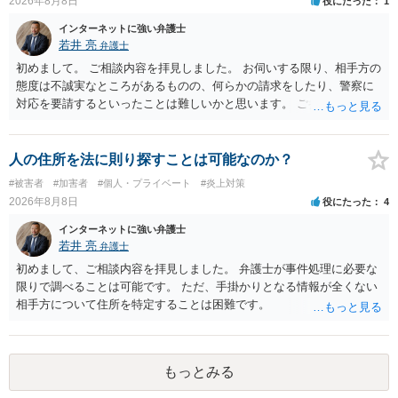
2026年8月8日
役にたった
1
士へ直接相談した方がよいでしょう。
インターネットに強い弁護士
若井 亮
弁護士
初めまして。 ご相談内容を拝見しました。 お伺いする限り、相手方の
態度は不誠実なところがあるものの、何らかの請求をしたり、警察に
対応を要請するといったことは難しいかと思います。 ご参考になれば
幸いです。
人の住所を法に則り探すことは可能なのか？
#被害者
#加害者
#個人・プライベート
#炎上対策
2026年8月8日
役にたった
4
インターネットに強い弁護士
若井 亮
弁護士
初めまして、ご相談内容を拝見しました。 弁護士が事件処理に必要な
限りで調べることは可能です。 ただ、手掛かりとなる情報が全くない
相手方について住所を特定することは困難です。
もっとみる