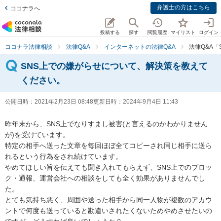
弁護士の方はこちら
ココナラへ
投稿する
探す
閲覧履歴
マイリスト
ログイン
ココナラ法律相談
法律Q&A
インターネットの法律Q&A
法律Q&A
SNS上での嫌がらせについて、解決策を教えて
ください。
公開日時：
2021年2月23日 08:48
更新日時：
2024年9月4日 11:43
昨年末から、SNS上でなりすまし被害(と言えるのかわかりません
が)を受けています。

特定の相手へ送った文章を毎回ほぼ全てコピーされ同じ相手に送ら
れるという行為をされ続けています。

やめてほしい旨を伝えても聞き入れてもらえず、SNS上でのブロッ
ク・通報、運営会社への相談をしても全く効果がありませんでし
た。

とても気持ち悪く、周囲や送った相手から同一人物が複数のアカウ
ントで何度も送っていると勘違いされたくないためやめさせたいの