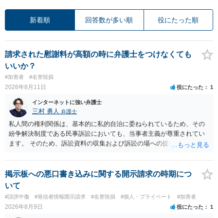
新着順
回答数が多い順
役にたった順
請求された慰謝料が高額の時に弁護士をつけなくても
いいか？
#加害者
#名誉毀損
2026年8月11日
役にたった
1
インターネットに強い弁護士
三村 勇人
弁護士
私人間の権利関係は、基本的に私的自治に委ねられているため、その
紛争解決制度である民事訴訟においても、当事者主義が尊重されてい
ます。 そのため、訴訟資料の収集および訴訟の場への提出は、当事者
の責任となります。 刑事裁判と異なり、民事裁判は、当事者主義が徹
底されていますので、出席だけすれば良いというわけではございませ
ん。
掲示板への悪口書き込みに関する開示請求の時期につ
いて
#誹謗中傷
#発信者情報開示請求
#名誉毀損
#個人・プライベート
#加害者
2026年8月9日
役にたった
1