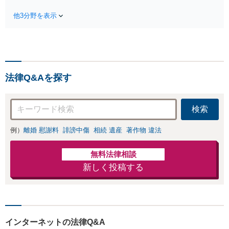
「不利な結果にな
塚駅2分】相続トラブルを多数取
らないように」慰
他3分野を表示
り扱う実績と経験のある弁護士が
謝料・親権・財産
最適な解決策をご提案します。遺
分与、地域密着の
産分割協議の代理や遺言書の作
相談しやすい法律
成、相続放棄はお任せください
事務所でオーダー
【地域密着】
メイドの「後悔し
ない」解決を【夜
法律Q&Aを探す
間休日対応】
検索
例）
離婚 慰謝料
誹謗中傷
相続 遺産
著作物 違法
無料法律相談
新しく投稿する
インターネットの法律Q&A