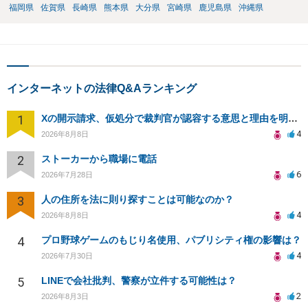
福岡県
佐賀県
長崎県
熊本県
大分県
宮崎県
鹿児島県
沖縄県
インターネットの法律Q&Aランキング
1
Xの開示請求、仮処分で裁判官が認容する意思と理由を明確化しても、相手側は争って引き延ばしますか
4
2026年8月8日
2
ストーカーから職場に電話
6
2026年7月28日
3
人の住所を法に則り探すことは可能なのか？
4
2026年8月8日
4
プロ野球ゲームのもじり名使用、パブリシティ権の影響は？
4
2026年7月30日
5
LINEで会社批判、警察が立件する可能性は？
2
2026年8月3日