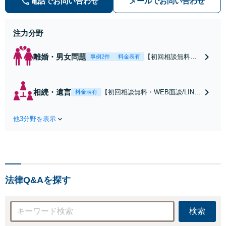
電話でお問い合わせ
メールでお問い合わせ
題解決や事業の推進を強力にサポー
ト【宝塚駅徒歩2分｜電話・WEB面
談で全国対応】
注力分野
離婚・男女問題
【初回相談無料・
事例2件
料金表有
WEB面談/LINE相
談可】Google口コ
ミ★4.5【離婚・不
相続・遺言
【初回相談無料・WEB面談/LINE
料金表有
倫の早期解決】
相談可】Google口コミ★4.5【宝
「不利な結果にな
塚駅2分】相続トラブルを多数取
らないように」慰
他3分野を表示
り扱う実績と経験のある弁護士が
謝料・親権・財産
最適な解決策をご提案します。遺
分与、地域密着の
産分割協議の代理や遺言書の作
相談しやすい法律
成、相続放棄はお任せください
事務所でオーダー
【地域密着】
メイドの「後悔し
ない」解決を【夜
法律Q&Aを探す
間休日対応】
検索