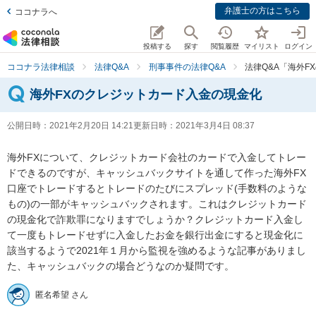
弁護士の方はこちら
ココナラへ
投稿する
探す
閲覧履歴
マイリスト
ログイン
ココナラ法律相談
法律Q&A
刑事事件の法律Q&A
法律Q&A「海外
海外FXのクレジットカード入金の現金化
公開日時：
2021年2月20日 14:21
更新日時：
2021年3月4日 08:37
海外FXについて、クレジットカード会社のカードで入金してトレー
ドできるのですが、キャッシュバックサイトを通して作った海外FX
口座でトレードするとトレードのたびにスプレッド(手数料のような
もの)の一部がキャッシュバックされます。これはクレジットカード
の現金化で詐欺罪になりますでしょうか？クレジットカード入金し
て一度もトレードせずに入金したお金を銀行出金にすると現金化に
該当するようで2021年１月から監視を強めるような記事がありまし
た、キャッシュバックの場合どうなのか疑問です。
匿名希望 さん