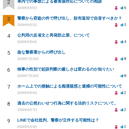
2
車内での事故による被害届対応についての相談
6
2026年8月5日
3
警察から窃盗の件で呼び出し、財布返却で自首すべきか？
5
2026年8月2日
4
公判用の反省文と再発防止策、について
4
2026年8月6日
5
急な警察署からの呼び出し
8
2026年7月16日
6
検事の性別で起訴判断の厳しさは変わるのか知りたい
8
2026年7月29日
7
ホーム上での接触による痴漢疑惑と逮捕の可能性について
2
2026年8月9日
8
過去の公然わいせつ行為に関する法的リスクについて。
2
2026年8月7日
9
LINEで会社批判、警察が立件する可能性は？
2
2026年8月3日