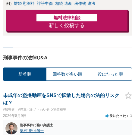
例）
離婚 慰謝料
誹謗中傷
相続 遺産
著作物 違法
無料法律相談
新しく投稿する
刑事事件の法律Q&A
新着順
回答数が多い順
役にたった順
未成年の盗撮動画をSNSで拡散した場合の法的リスク
は？
#加害者
#児童ポルノ・わいせつ物頒布等
2026年8月9日
役にたった
1
刑事事件に強い弁護士
奥村 徹
弁護士