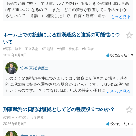
下記の定義に照らして児童ポルノの恐れがあるとき 公然陳列罪は最高
5年の重い罪になるので、 また、どこの警察が捜査しているのかわか
らないので、 弁護士に相談した上で、自首・逮捕回避を検討して下さ
い 三 衣服の全部又は一部を着けない児童の姿態であって、殊更に児
童の性的な部位（性器等若しくはその周辺部、臀でん部又は胸部をい
う。）が露出され又は強調されているものであり、かつ、性欲を興奮
ホーム上での接触による痴漢疑惑と逮捕の可能性につ
させ又は刺激するもの
いて
#冤罪・無実・正当防衛
#不起訴
#痴漢・性犯罪
#加害者
2026年8月9日
役にたった
2
竹本 真紀
弁護士
このような類型の事件につきましては，警察に立件される場合，基本
的に現認時に警察へ通報される場合がほとんどです。 いわゆる現行犯
というものです。 そうでなければ，犯人の特定が困難になってしまい
ます。 触ったかもしれないという方について，行為の判断がされる
（事件性）とともに，誰の行為かの判断がされる（犯人性）が必要な
のですが，現認時に警察が臨場できる場合以外は，基本的に犯人性を
刑事裁判の日記は証拠としてどの程度役立つのか？
特定することができません。もちろん，常習性が顕著で，既に前科を
#万引き・窃盗罪
#加害者
有していて警察に把握されていれば別ですが，そのような方は，この
2026年8月9日
役にたった
1
ような場所に質問を掲げてくることはありません。心配・不安になる
ことはよくわかるのですが，心配・不安を感じている方は，警察に把