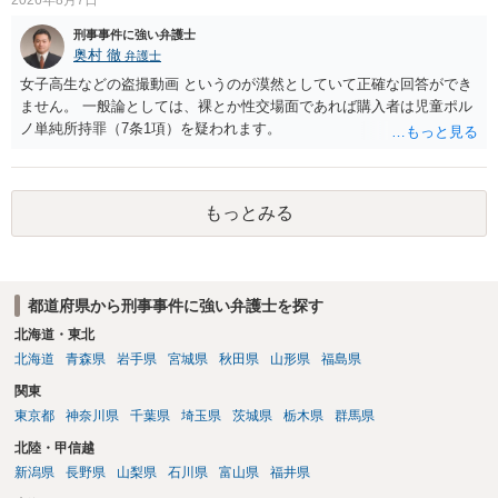
まっただけであり、さらにその場で女性等のアクションが無かったこ
とからすると、この後に呼び出される可能性は極めて低いと思いま
刑事事件に強い弁護士
す。 ③逮捕呼び出しまでの期間 大体どれほどの期間逮捕呼び出しの可
奥村 徹
弁護士
能性があると考えれば良いのでしょうか？ 逮捕や呼び出しの可能性は
女子高生などの盗撮動画 というのが漠然としていて正確な回答ができ
極めて低いと思います。 連絡が来ることはないでしょう。
ません。 一般論としては、裸とか性交場面であれば購入者は児童ポル
ノ単純所持罪（7条1項）を疑われます。
もっとみる
都道府県から刑事事件に強い弁護士を探す
北海道・東北
北海道
青森県
岩手県
宮城県
秋田県
山形県
福島県
関東
東京都
神奈川県
千葉県
埼玉県
茨城県
栃木県
群馬県
北陸・甲信越
新潟県
長野県
山梨県
石川県
富山県
福井県