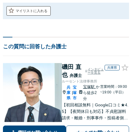
マイリストに入れる
この質問に回答した弁護士
磯田 直
兵庫県
インタビュ
ーを見る
也
弁護士
ルーセント法律事務所
宝塚駅
か
営業時間：09:00
兵
宝
~19:00（平日）
庫
塚
ら徒歩2
|
県
市
分
【初回相談無料｜Google口コミ★4.
5】【夜間休日も対応】不貞慰謝料
請求・離婚・刑事事件・投稿者側発
信者情報開示請求の実績・経験多
数。オーダーメイドのサービスで問