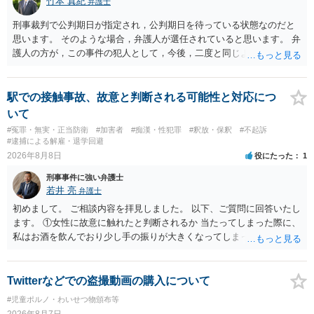
竹本 真紀
弁護士
握されていることがありませんので，犯人性が特定されることはあり
ません。したがって，自分が犯人であるとされることはないのです。
刑事裁判で公判期日が指定され，公判期日を待っている状態なのだと
ですから，相談者の場合は，大丈夫です。安心してください。それで
思います。 そのような場合，弁護人が選任されていると思います。 弁
は，①～③に答えます。 ①について 腕の動き，女性への向かい方をみ
護人の方が，この事件の犯人として，今後，二度と同じような犯罪を
れば，酔っていて偶然の出来事か，意図的に偶然を装うように触った
することがないようにするために，どのようなことを日記に書くとよ
のかは，わかります。触る瞬間ではなくて，触るまでの状況の方が重
いかアドバイスしてくれると思います。そして，書いた内容は，被告
要です。酔っていてふらついていたのであれば，そのときだけふらつ
人質問などで活用されることになると思います。 裁判のためだけに記
駅での接触事故、故意と判断される可能性と対応につ
いているわけではありません。腕の振り方も，そのときだけ偶然大き
録するわけではないかもしれませんが，「裁判において証拠として利
いて
くなるわけではありません。ですから，本件では，意図的だと疑われ
用できる可能性があれば」と考えているのであれば，本件について証
#冤罪・無実・正当防衛
#加害者
#痴漢・性犯罪
#釈放・保釈
#不起訴
ることはないと思います。その雰囲気は，当たってしまった女性にも
拠も見て内容を把握している，弁護人の方と相談して書く内容を打ち
#逮捕による解雇・退学回避
伝わっていたのでしょう。ですから大丈夫です。なお，故意は，主観
合わせて進めるのが，裁判の観点では一番効果的だと思います。 適応
2026年8月8日
役にたった
1
面の話なので，防犯カメラの映像で決められることはありません。本
障害で窃盗罪ということであれば，責任能力に影響する話ではなく情
人の話（故意を否認する話）が実際の状況と矛盾しないかだけの話で
刑事事件に強い弁護士
状に関しての話になると思いますので，弁護人の方と相談してみまし
す。 ②について 犯人性が特定できませんから，逮捕や呼出の可能性は
若井 亮
弁護士
ょう。
ないと思います。 ③について ②がないので，③はそもそもないことが
初めまして。 ご相談内容を拝見しました。 以下、ご質問に回答いたし
前提なので，期間も考えなくて大丈夫です。 というわけで，本件は大
ます。 ①女性に故意に触れたと判断されるか 当たってしまった際に、
丈夫ですから，今後，同じような不安に襲われることがないように気
私はお酒を飲んでおり少し手の振りが大きくなってしまっていたこと
をつけてくださいね。それが一番大事です。
も事実です。それが仮に、私が気がついていない防犯カメラに写って
いた場合、故意だと判定されやすいのでしょうか？ お伺いする限り、
故意があると判断されることは無いかと思います。 ②逮捕、呼び出し
Twitterなどでの盗撮動画の購入について
の可能性 この行為により、痴漢やその他の犯罪を犯したとして、逮
#児童ポルノ・わいせつ物頒布等
捕、呼び出しされる可能性はどれほどでしょうか？ 誤って当たってし
2026年8月7日