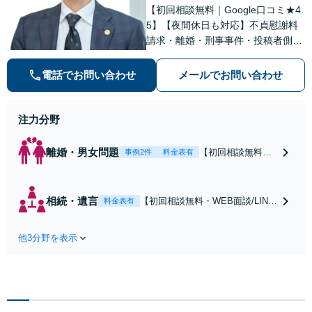
【初回相談無料｜Google口コミ★4.
5】【夜間休日も対応】不貞慰謝料
請求・離婚・刑事事件・投稿者側発
信者情報開示請求の実績・経験多
数。オーダーメイドのサービスで問
電話でお問い合わせ
メールでお問い合わせ
題解決や事業の推進を強力にサポー
ト【宝塚駅徒歩2分｜電話・WEB面
談で全国対応】
注力分野
離婚・男女問題
【初回相談無料・
事例2件
料金表有
WEB面談/LINE相
談可】Google口コ
ミ★4.5【離婚・不
相続・遺言
【初回相談無料・WEB面談/LINE
料金表有
倫の早期解決】
相談可】Google口コミ★4.5【宝
「不利な結果にな
塚駅2分】相続トラブルを多数取
らないように」慰
他3分野を表示
り扱う実績と経験のある弁護士が
謝料・親権・財産
最適な解決策をご提案します。遺
分与、地域密着の
産分割協議の代理や遺言書の作
相談しやすい法律
成、相続放棄はお任せください
事務所でオーダー
【地域密着】
メイドの「後悔し