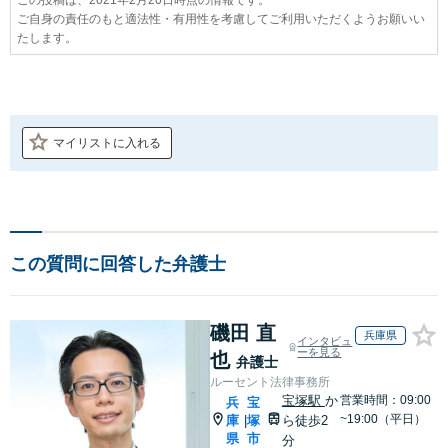
ご自身の責任のもと適法性・有用性を考慮してご利用いただくようお願いい
たします。
マイリストに入れる
この質問に回答した弁護士
磯田 直
兵庫県
インタビュ
ーを見る
也
弁護士
ルーセント法律事務所
宝塚駅
か
営業時間：09:00
兵
宝
~19:00（平日）
庫
塚
ら徒歩2
|
県
市
分