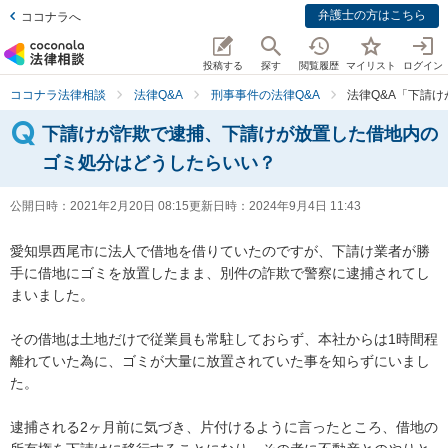
弁護士の方はこちら
ココナラへ
投稿する
探す
閲覧履歴
マイリスト
ログイン
ココナラ法律相談
法律Q&A
刑事事件の法律Q&A
法律Q&A「下請
下請けが詐欺で逮捕、下請けが放置した借地内の
ゴミ処分はどうしたらいい？
公開日時：
2021年2月20日 08:15
更新日時：
2024年9月4日 11:43
愛知県西尾市に法人で借地を借りていたのですが、下請け業者が勝
手に借地にゴミを放置したまま、別件の詐欺で警察に逮捕されてし
まいました。

その借地は土地だけで従業員も常駐しておらず、本社からは1時間程
離れていた為に、ゴミが大量に放置されていた事を知らずにいまし
た。

逮捕される2ヶ月前に気づき、片付けるように言ったところ、借地の