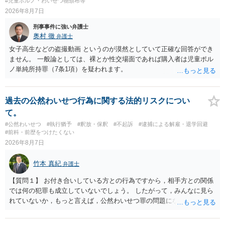
#児童ポルノ・わいせつ物頒布等
2026年8月7日
刑事事件に強い弁護士
奥村 徹
弁護士
女子高生などの盗撮動画 というのが漠然としていて正確な回答ができ
ません。 一般論としては、裸とか性交場面であれば購入者は児童ポル
ノ単純所持罪（7条1項）を疑われます。
過去の公然わいせつ行為に関する法的リスクについ
て。
#公然わいせつ
#執行猶予
#釈放・保釈
#不起訴
#逮捕による解雇・退学回避
#前科・前歴をつけたくない
2026年8月7日
竹本 真紀
弁護士
【質問１】 お付き合いしている方との行為ですから，相手方との関係
では何の犯罪も成立していないでしょう。 したがって，みんなに見ら
れていないか，もっと言えば，公然わいせつ罪の問題にならないかの
話だと思います。 公然わいせつ罪では，まず，公然性が必要です。 公
然性は，不特定又は多数の方が認識できる状態か否かで判断されま