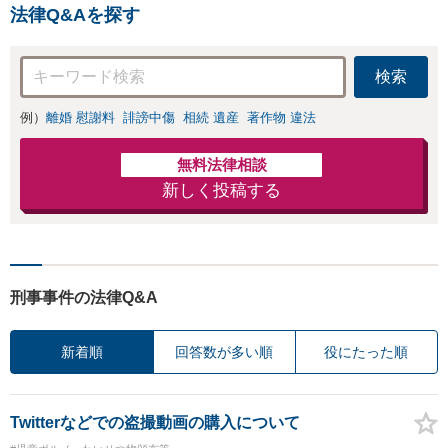
ない」解決を【夜
法律Q&Aを探す
間休日対応】
検索
例）
離婚 慰謝料
誹謗中傷
相続 遺産
著作物 違法
無料法律相談
新しく投稿する
刑事事件の法律Q&A
新着順
回答数が多い順
役にたった順
Twitterなどでの盗撮動画の購入について