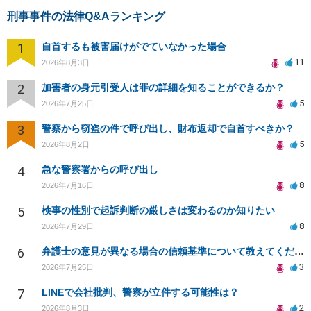
刑事事件の法律Q&Aランキング
1
自首するも被害届けがでていなかった場合
11
2026年8月3日
2
加害者の身元引受人は罪の詳細を知ることができるか？
5
2026年7月25日
3
警察から窃盗の件で呼び出し、財布返却で自首すべきか？
5
2026年8月2日
4
急な警察署からの呼び出し
8
2026年7月16日
5
検事の性別で起訴判断の厳しさは変わるのか知りたい
8
2026年7月29日
6
弁護士の意見が異なる場合の信頼基準について教えてください
3
2026年7月25日
7
LINEで会社批判、警察が立件する可能性は？
2
2026年8月3日