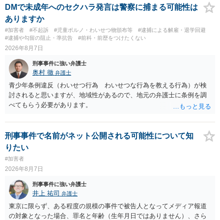
す。 本件は，車の中という閉鎖された空間で行っており，不特定又は
DMで未成年へのセクハラ発言は警察に捕まる可能性は
多数の方が認識するのは困難な状態ですから，公然性はないと思いま
ありますか
す。 また，意図的に示そうとする故意が必要ですが，本件では，通過
#加害者
#不起訴
#児童ポルノ・わいせつ物頒布等
#逮捕による解雇・退学回避
する車両があると服を着ている（わいせつな状態をなくしている）の
#逮捕や勾留の阻止・準抗告
#前科・前歴をつけたくない
ですから，むしろ見られないようにしており，故意が認められること
2026年8月7日
はありません。 以上より，公然わいせつ罪には該当しませんから，捜
刑事事件に強い弁護士
査の対象になることはありません。 警察から連絡がくることもないで
奥村 徹
弁護士
しょう。 【質問２】 見せようと思っていないことは，服を着たりする
行為から明らかです。したがいまして，注意を受けることさえありま
青少年条例違反（わいせつ行為 わいせつな行為を教える行為）が検
せん。まして，刑罰として罰せられることもありません。 【質問３】
討されると思いますが、地域性があるので、地元の弁護士に条例を調
以上のように犯罪の嫌疑が否定されますから，逮捕勾留される可能性
べてもらう必要があります。
はありません。その理由がないのです。 【質問４】 起訴猶予は，犯罪
が成立することが前提ですので，不起訴とする理由としても前提を欠
いています。不起訴にするにしても，不起訴の可能性はありません。
刑事事件で名前がネット公開される可能性について知
あえて不起訴の理由を挙げるなら，「嫌疑不十分」か「嫌疑なし」で
りたい
す。
#加害者
2026年8月7日
刑事事件に強い弁護士
井上 祐司
弁護士
東京に限らず、ある程度の規模の事件で被告人となってメディア報道
の対象となった場合、罪名と年齢（生年月日ではありません）、さら