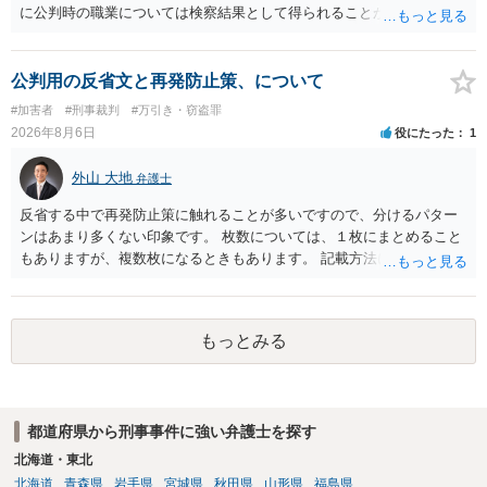
に公判時の職業については検察結果として得られることが通常です。
公判用の反省文と再発防止策、について
#加害者
#刑事裁判
#万引き・窃盗罪
2026年8月6日
役にたった
1
外山 大地
弁護士
反省する中で再発防止策に触れることが多いですので、分けるパター
ンはあまり多くない印象です。 枚数については、１枚にまとめること
もありますが、複数枚になるときもあります。 記載方法については、
手書きかどうかで裁判官に与える印象が大きく変わることはないと思
います。 したがいまして、いずれも良いかと考えます。
もっとみる
都道府県から刑事事件に強い弁護士を探す
北海道・東北
北海道
青森県
岩手県
宮城県
秋田県
山形県
福島県