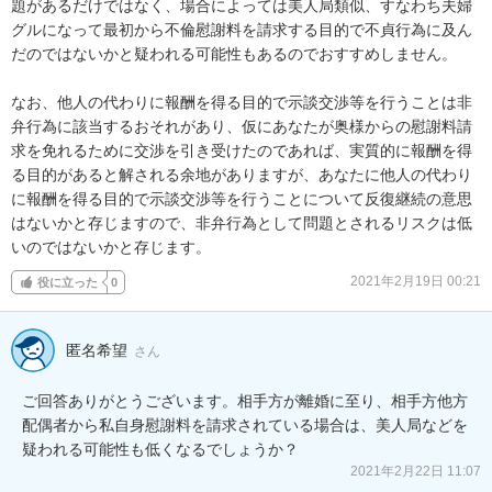
題があるだけではなく、場合によっては美人局類似、すなわち夫婦
グルになって最初から不倫慰謝料を請求する目的で不貞行為に及ん
だのではないかと疑われる可能性もあるのでおすすめしません。

なお、他人の代わりに報酬を得る目的で示談交渉等を行うことは非
弁行為に該当するおそれがあり、仮にあなたが奥様からの慰謝料請
求を免れるために交渉を引き受けたのであれば、実質的に報酬を得
る目的があると解される余地がありますが、あなたに他人の代わり
に報酬を得る目的で示談交渉等を行うことについて反復継続の意思
はないかと存じますので、非弁行為として問題とされるリスクは低
いのではないかと存じます。
2021年2月19日 00:21
役に立った
0
匿名希望
さん
ご回答ありがとうございます。相手方が離婚に至り、相手方他方
配偶者から私自身慰謝料を請求されている場合は、美人局などを
疑われる可能性も低くなるでしょうか？
2021年2月22日 11:07