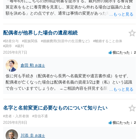
「毎年6月にこちらの所得証明書を提示する。裁判所の開示する養育費
算定表をもとに養育費を見直し、算定表から外れる場合は協議の上金
額を決める」との点ですが、通常は事情の変更があった場合に変更し
ますので妥当とまでは言えないかと思います。「養育費は当初予測出
来なかった事情の変更により双方協議の上増減出来る」と「通知義務
に勤務先」が含まれているので、私に収入が入った事は相手に通知が
配偶者が他界した場合の遺産相続
行く事になり、上記のような文言が無くても養育費の見直しは適宜出
#財産分与
#親族関係
#婚姻費用(別居中の生活費など)
#離婚すること自体
来るかと思うのですが違うのでしょうか？との点はそのとおりかと思
#調停
#裁判
います。養育費は事情の変更があった場合に変更するので毎年見直す
2026年8月7日
役にたった
2
ことはあまりないです。ご参考にしてください。
倉田 勲
弁護士
仮に何も手続き（配偶者から長男へ名義変更や遺言書作成）をせず、
配偶者が亡くなった場合は配偶者名義の資産1/2は妻（私）という認識
で合っていますでしょうか。 →ご相談内容を拝見する限りでは、その
認識で合ってはいます。 なお、逆に１/２しか権利がないため、自宅を
完全に所有する場合は、他の相続人に対して自宅の評価額の１/２の代
償金の支払いが必要になります。
名字と名前変更に必要なものについて知りたい
#患者・入所者側
#音信不通
2026年8月8日
役にたった
2
川添 圭
弁護士