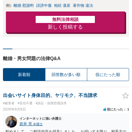
例）
離婚 慰謝料
誹謗中傷
相続 遺産
著作物 違法
無料法律相談
新しく投稿する
離婚・男女問題の法律Q&A
新着順
回答数が多い順
役にたった順
出会いサイト身体目的、ヤリモク、不当請求
#被害者
#音信不通
#訴訟・損害賠償請求
2026年8月8日
役にたった
1
インターネットに強い弁護士
若井 亮
弁護士
初めまして。 ご相談内容を拝見しました。 お伺いする限り、相手方の