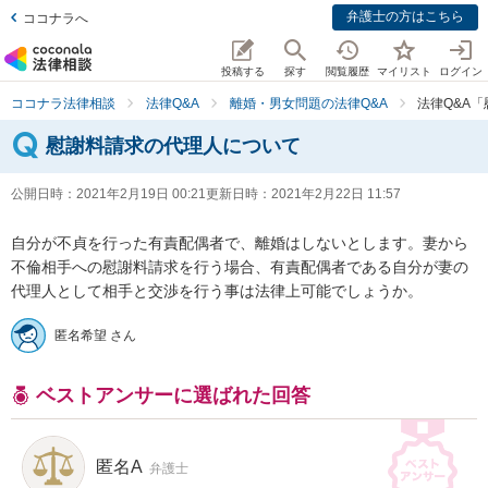
弁護士の方はこちら
ココナラへ
投稿する
探す
閲覧履歴
マイリスト
ログイン
ココナラ法律相談
法律Q&A
離婚・男女問題の法律Q&A
法律Q&A
慰謝料請求の代理人について
公開日時：
2021年2月19日 00:21
更新日時：
2021年2月22日 11:57
自分が不貞を行った有責配偶者で、離婚はしないとします。妻から
不倫相手への慰謝料請求を行う場合、有責配偶者である自分が妻の
代理人として相手と交渉を行う事は法律上可能でしょうか。
匿名希望 さん
ベストアンサーに選ばれた回答
匿名A
弁護士