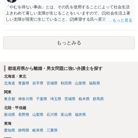
「やむを得ない事由」とは、その氏を使用することによって社会生活
上きわめて著しい支障が生じることをいいますので、(1)社会生活上著
しい支障が現実に生じていること、(2)希望する氏へ変更できればその
支障が解消できる（解消される）ことを、具体的な資料をもって説明
できるかどうかがポイントです。 記録中に現れた一切の事情が判断対
象ですので、上記(1)と(2)を説明できる資料は全て（ただし理路整然
もっとみる
に）提出することが必要になります。「フラッシュバック」とのこと
なので、例えば、医学上確立されているPTSDの診断基準に合致した説
明とそれに沿う資料の提出が必要になってくるように思います。 精神
的・心理的な理由の氏変更は様々な意味でハードルがかなり高く、弁
都道府県から離婚・男女問題に強い弁護士を探す
護士へ依頼しても苦労することが強く予想されるところです。、もし
本人申立てをお考えであれば、医学知識はもちろん法律知識も要求さ
北海道・東北
れますので、性急な申立てをせず、知識と資料をしっかりと揃えて、
北海道
青森県
岩手県
宮城県
秋田県
山形県
福島県
万全の体制で申立てに臨んだ方がよいと思われます。
関東
東京都
神奈川県
千葉県
埼玉県
茨城県
栃木県
群馬県
北陸・甲信越
新潟県
長野県
山梨県
石川県
富山県
福井県
東海
愛知県
静岡県
岐阜県
三重県