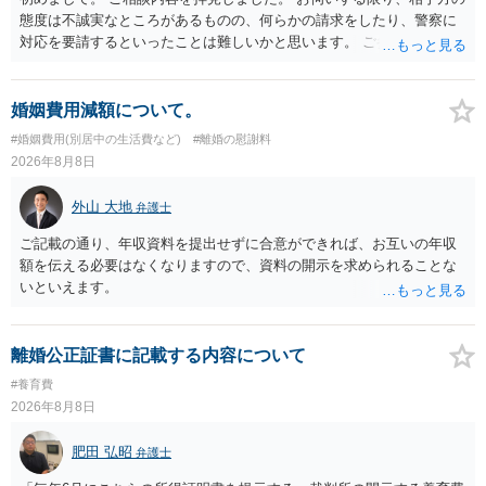
態度は不誠実なところがあるものの、何らかの請求をしたり、警察に
対応を要請するといったことは難しいかと思います。 ご参考になれば
幸いです。
婚姻費用減額について。
#婚姻費用(別居中の生活費など)
#離婚の慰謝料
2026年8月8日
外山 大地
弁護士
ご記載の通り、年収資料を提出せずに合意ができれば、お互いの年収
額を伝える必要はなくなりますので、資料の開示を求められることな
いといえます。
離婚公正証書に記載する内容について
#養育費
2026年8月8日
肥田 弘昭
弁護士