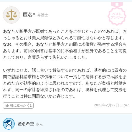
匿名A
弁護士
あなたが相手方が既婚であったことをご存じだったのであれば、お
っしゃるとおり美人局類似とみられる可能性はないかと存じます。
なお、その場合、あなたと相手方との間に求償権が発生する場合も
あります。前回の回答は基本的に不倫相手が独身であることを前提
としており、言葉足らずで失礼いたしました。

いずれにせよ、話し合いで解決するのであれば、基本的には四者の
間で慰謝料請求権と求償権について一括して清算する形で示談をま
とめた方が効率的のように思われますので、あなたが奥様と離婚さ
れず、同一の家計を維持されるのであれば、奥様を代理して交渉を
行うことは特に問題ないかと存じます。
2021年2月22日 11:47
役に立った
1
匿名希望
さん