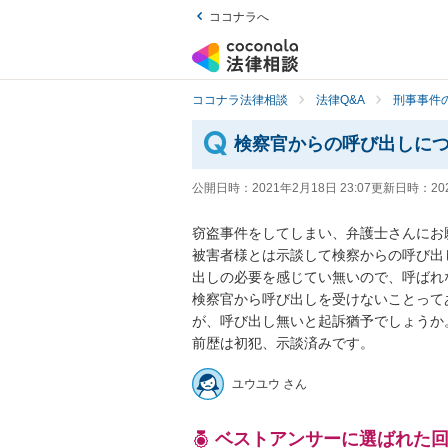
ココナラへ
ココナラ法律相談
法律Q&A
刑事事件の
検察官からの呼び出しに
公開日時：
2021年2月18日 23:07
更新日時：
20
窃盗事件をしてしまい、弁護士さんにお願
被害者様とは示談して検察からの呼び出
出しの必要を感じてい無いので、呼ばれな
検察官から呼び出しを受けないことって
が、呼び出し無いと起訴猶予でしょうか。
前歴は初犯、示談済みです。
ユウユウ さん
ベストアンサーに選ばれた