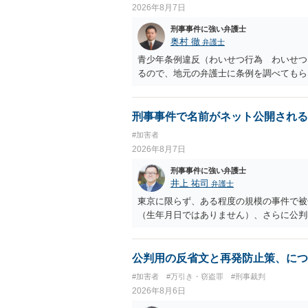
【質問２】 見せようと思っていないこと
2026年8月7日
を受けることさえありません。まして，刑
刑事事件に強い弁護士
うに犯罪の嫌疑が否定されますから，逮捕
奥村 徹
弁護士
問４】 起訴猶予は，犯罪が成立すること
す。不起訴にするにしても，不起訴の可能
青少年条例違反（わいせつ行為 わいせつ
十分」か「嫌疑なし」です。
るので、地元の弁護士に条例を調べてもら
刑事事件で名前がネット公開される
#加害者
2026年8月7日
刑事事件に強い弁護士
井上 祐司
弁護士
東京に限らず、ある程度の規模の事件で被
（生年月日ではありません）、さらに公判
公判用の反省文と再発防止策、につ
#加害者
#万引き・窃盗罪
#刑事裁判
2026年8月6日