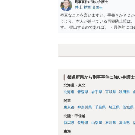
刑事事件に強い弁護士
井上 祐司
弁護士
率直なことを言いますと、手書きかＰＣか
うより、本人が述べている再犯防止策は、
す。 提出するのであれば、 ・具体的に
用している再犯防止策（例えば保護観察所
者の証言 など、証拠で担保された客観性
もともと執行猶予が狙える事案であれば本
は、本人が再発防止策をいくら述べてもほ
都道府県から刑事事件に強い弁護士
北海道・東北
北海道
青森県
岩手県
宮城県
秋田県
関東
東京都
神奈川県
千葉県
埼玉県
茨城県
北陸・甲信越
新潟県
長野県
山梨県
石川県
富山県
東海