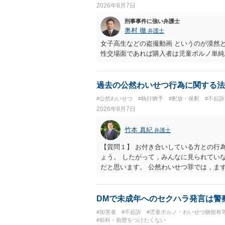
2026年8月7日
刑事事件に強い弁護士
奥村 徹
弁護士
女子高生などの盗撮動画 というのが漠然
性交場面であれば購入者は児童ポルノ単純
過去の公然わいせつ行為に関する法
#公然わいせつ
#執行猶予
#釈放・保釈
#不起訴
2026年8月7日
竹本 真紀
弁護士
【質問１】 お付き合いしている方との行
ょう。 したがって，みんなに見られてい
だと思います。 公然わいせつ罪では，ま
できる状態か否かで判断されます。 本件
の方が認識するのは困難な状態ですから，
必要ですが，本件では，通過する車両があ
DMで未成年へのセクハラ発言は警
ら，むしろ見られないようにしており，故
#加害者
#不起訴
#児童ポルノ・わいせつ物頒布
には該当しませんから，捜査の対象になる
#前科・前歴をつけたくない