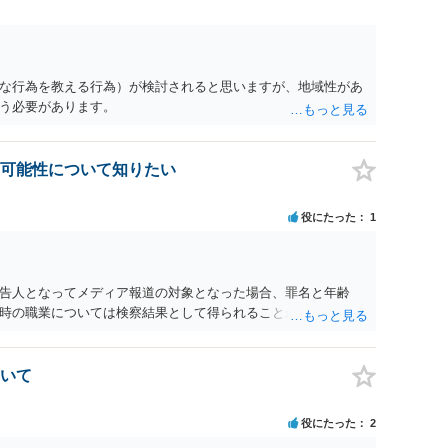
は，服を着たりする行為から明らかです。したがいまして，注意
罰として罰せられることもありません。 【質問３】 以上のよ
勾留される可能性はありません。その理由がないのです。 【質
が前提ですので，不起訴とする理由としても前提を欠いていま
性はありません。あえて不起訴の理由を挙げるなら，「嫌疑不
な行為を教える行為）が検討されると思いますが、地域性があ
う必要があります。
可能性について知りたい
役にたった
1
告人となってメディア報道の対象となった場合、罪名と年齢
時の職業については検察結果として得られることが通常です。
いて
役にたった
2