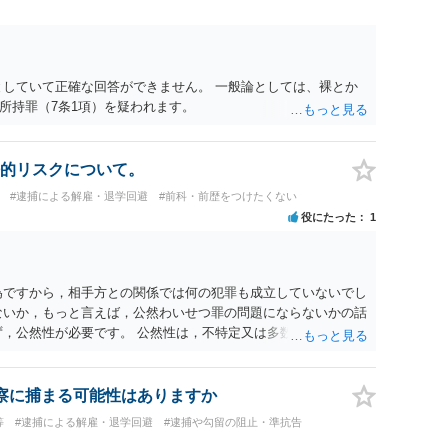
としていて正確な回答ができません。 一般論としては、裸とか
所持罪（7条1項）を疑われます。
的リスクについて。
#逮捕による解雇・退学回避
#前科・前歴をつけたくない
役にたった
1
為ですから，相手方との関係では何の犯罪も成立していないでし
ないか，もっと言えば，公然わいせつ罪の問題にならないかの話
ず，公然性が必要です。 公然性は，不特定又は多数の方が認識
は，車の中という閉鎖された空間で行っており，不特定又は多数
公然性はないと思います。 また，意図的に示そうとする故意が
ると服を着ている（わいせつな状態をなくしている）のですか
察に捕まる可能性はありますか
意が認められることはありません。 以上より，公然わいせつ罪
等
#逮捕による解雇・退学回避
#逮捕や勾留の阻止・準抗告
ことはありません。 警察から連絡がくることもないでしょう。