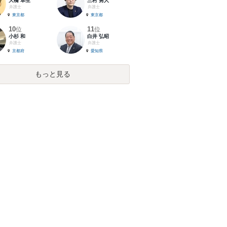
大橋 卓生
三村 勇人
弁護士
弁護士
東京都
東京都
10
11
位
位
小杉 和
白井 弘昭
弁護士
弁護士
京都府
愛知県
もっと見る