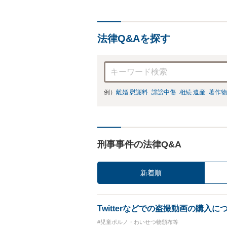
法律Q&Aを探す
例）
離婚 慰謝料
誹謗中傷
相続 遺産
著作物
刑事事件の法律Q&A
新着順
Twitterなどでの盗撮動画の購入に
#児童ポルノ・わいせつ物頒布等