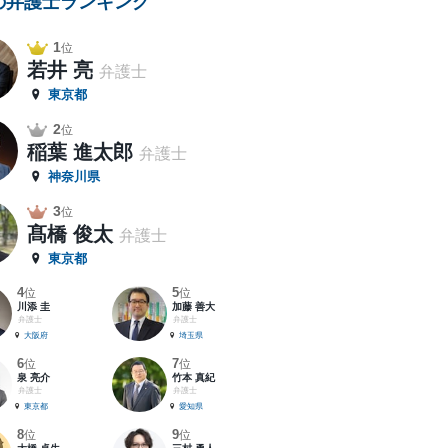
の弁護士ランキング
1
位
若井 亮
弁護士
東京都
2
位
稲葉 進太郎
弁護士
神奈川県
3
位
髙橋 俊太
弁護士
東京都
4
5
位
位
川添 圭
加藤 善大
弁護士
弁護士
大阪府
埼玉県
6
7
位
位
泉 亮介
竹本 真紀
弁護士
弁護士
東京都
愛知県
8
9
位
位