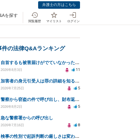
弁護士の方はこちら
&Aを探す
閲覧履歴
マイリスト
ログイン
事件の法律Q&Aランキング
自首するも被害届けがでていなかった場合
11
2026年8月3日
加害者の身元引受人は罪の詳細を知ることができるか？
5
2026年7月25日
警察から窃盗の件で呼び出し、財布返却で自首すべきか？
5
2026年8月2日
急な警察署からの呼び出し
8
2026年7月16日
検事の性別で起訴判断の厳しさは変わるのか知りたい