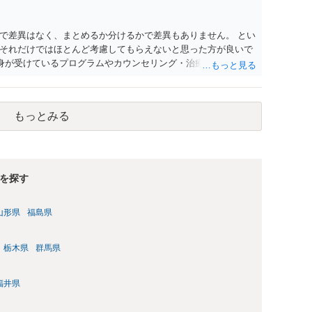
で差異はなく、まとめるか分けるかで差異もありません。 とい
それだけではほとんど考慮してもらえないと思った方が良いで
自身が受けているプログラムやカウンセリング・治療の内容 ・利
と連携した職業支援の内容や具体的な就労・監督状況） ・監督
と実現可能性があるものでなければあまり意味がありません。
人の反省の言葉だけで十分であり、実刑となるか微妙な事案で
もっとみる
とんど効果は望めないというのが実感です。
を探す
山形県
福島県
栃木県
群馬県
福井県