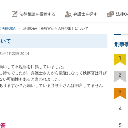
法律相談を投稿する
弁護士を探す
法律Q
法律Q&A
法律Q&A「検察官からの呼び出しについて」
ついて
刑事
21年2月22日 20:14
1
いして不起訴を目指していました。

し待ちでしたが、弁護士さんから最近になって検察官は呼び
2
い可能性もあると言われました。

ありますか？お願いしている弁護士さんは明言してません
3


4
5
回答