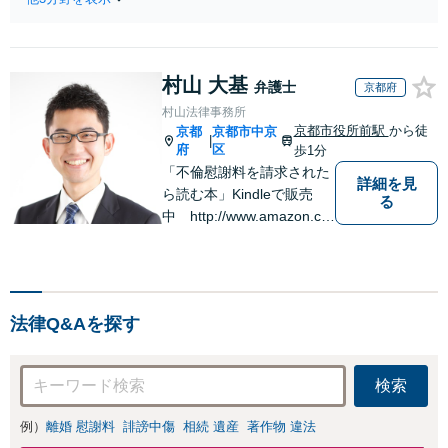
り扱う実績と経験のある弁護士が
謝料・親権・財産
最適な解決策をご提案します。遺
分与、地域密着の
産分割協議の代理や遺言書の作
相談しやすい法律
成、相続放棄はお任せください
事務所でオーダー
村山 大基
【地域密着】
弁護士
京都府
メイドの「後悔し
村山法律事務所
ない」解決を【夜
京都市役所前駅
から徒
京都
京都市中京
間休日対応】
|
府
区
歩1分
「不倫慰謝料を請求された
詳細を見
ら読む本」Kindleで販売
る
中 http://www.amazon.co.
jp/dp/B0FJCDXDNV
法律Q&Aを探す
検索
例）
離婚 慰謝料
誹謗中傷
相続 遺産
著作物 違法