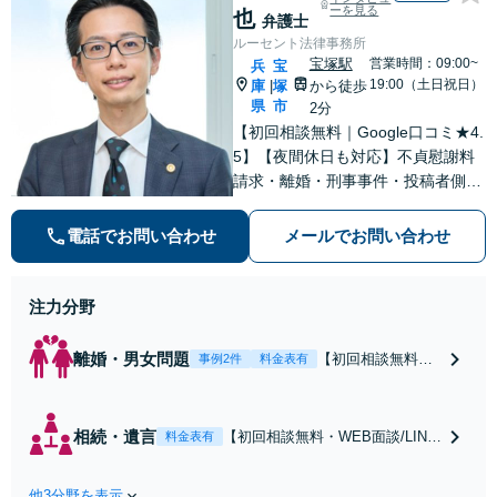
ーを見る
也
弁護士
ルーセント法律事務所
宝塚駅
営業時間：09:00~
兵
宝
19:00（土日祝日）
庫
塚
から徒歩
|
県
市
2分
【初回相談無料｜Google口コミ★4.
5】【夜間休日も対応】不貞慰謝料
請求・離婚・刑事事件・投稿者側発
信者情報開示請求の実績・経験多
数。オーダーメイドのサービスで問
電話でお問い合わせ
メールでお問い合わせ
題解決や事業の推進を強力にサポー
ト【宝塚駅徒歩2分｜電話・WEB面
談で全国対応】
注力分野
離婚・男女問題
【初回相談無料・
事例2件
料金表有
WEB面談/LINE相
談可】Google口コ
ミ★4.5【離婚・不
相続・遺言
【初回相談無料・WEB面談/LINE
料金表有
倫の早期解決】
相談可】Google口コミ★4.5【宝
「不利な結果にな
塚駅2分】相続トラブルを多数取
らないように」慰
他3分野を表示