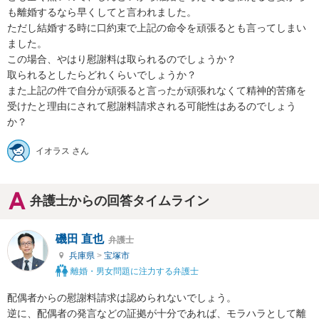
も離婚するなら早くしてと言われました。

ただし結婚する時に口約束で上記の命令を頑張るとも言ってしまい
ました。

この場合、やはり慰謝料は取られるのでしょうか？

取られるとしたらどれくらいでしょうか？

また上記の件で自分が頑張ると言ったが頑張れなくて精神的苦痛を
受けたと理由にされて慰謝料請求される可能性はあるのでしょう
か？
イオラス さん
弁護士からの回答タイムライン
磯田 直也
弁護士
兵庫県
>
宝塚市
離婚・男女問題に注力する弁護士
配偶者からの慰謝料請求は認められないでしょう。

逆に、配偶者の発言などの証拠が十分であれば、モラハラとして離