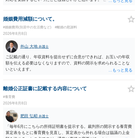
幸いです。
婚姻費用減額について。
#婚姻費用(別居中の生活費など)
#離婚の慰謝料
2026年8月8日
外山 大地
弁護士
ご記載の通り、年収資料を提出せずに合意ができれば、お互いの年収
額を伝える必要はなくなりますので、資料の開示を求められることな
いといえます。
離婚公正証書に記載する内容について
#養育費
2026年8月8日
肥田 弘昭
弁護士
「毎年6月にこちらの所得証明書を提示する。裁判所の開示する養育費
算定表をもとに養育費を見直し、算定表から外れる場合は協議の上金