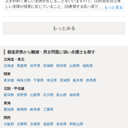
上きわめて著しい支障が生じることをいいますので、(1)社会生活上著
しい支障が現実に生じていること、(2)希望する氏へ変更できればその
支障が解消できる（解消される）ことを、具体的な資料をもって説明
できるかどうかがポイントです。 記録中に現れた一切の事情が判断対
象ですので、上記(1)と(2)を説明できる資料は全て（ただし理路整然
もっとみる
に）提出することが必要になります。「フラッシュバック」とのこと
なので、例えば、医学上確立されているPTSDの診断基準に合致した説
明とそれに沿う資料の提出が必要になってくるように思います。 精神
的・心理的な理由の氏変更は様々な意味でハードルがかなり高く、弁
都道府県から離婚・男女問題に強い弁護士を探す
護士へ依頼しても苦労することが強く予想されるところです。、もし
本人申立てをお考えであれば、医学知識はもちろん法律知識も要求さ
北海道・東北
れますので、性急な申立てをせず、知識と資料をしっかりと揃えて、
北海道
青森県
岩手県
宮城県
秋田県
山形県
福島県
万全の体制で申立てに臨んだ方がよいと思われます。
関東
東京都
神奈川県
千葉県
埼玉県
茨城県
栃木県
群馬県
北陸・甲信越
新潟県
長野県
山梨県
石川県
富山県
福井県
東海
愛知県
静岡県
岐阜県
三重県
関西
大阪府
兵庫県
京都府
滋賀県
奈良県
和歌山県