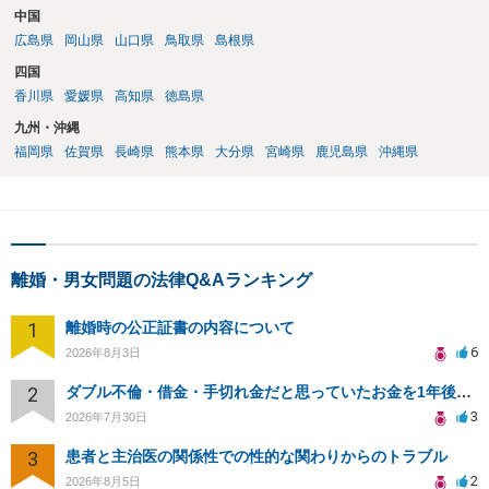
中国
広島県
岡山県
山口県
鳥取県
島根県
四国
香川県
愛媛県
高知県
徳島県
九州・沖縄
福岡県
佐賀県
長崎県
熊本県
大分県
宮崎県
鹿児島県
沖縄県
離婚・男女問題の法律Q&Aランキング
1
離婚時の公正証書の内容について
6
2026年8月3日
2
ダブル不倫・借金・手切れ金だと思っていたお金を1年後いまさら脅迫罪として通知書が来てまとめて請求
3
2026年7月30日
3
患者と主治医の関係性での性的な関わりからのトラブル
2
2026年8月5日