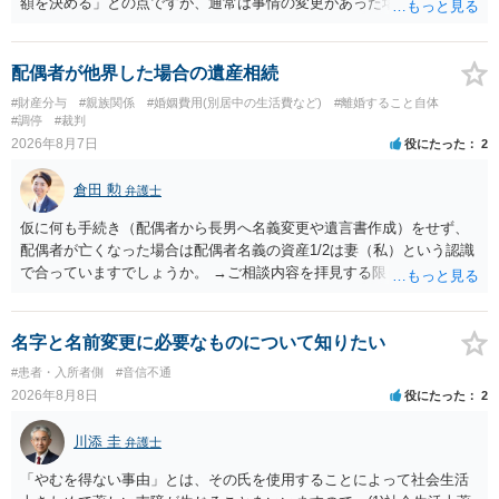
額を決める」との点ですが、通常は事情の変更があった場合に変更し
ますので妥当とまでは言えないかと思います。「養育費は当初予測出
来なかった事情の変更により双方協議の上増減出来る」と「通知義務
に勤務先」が含まれているので、私に収入が入った事は相手に通知が
配偶者が他界した場合の遺産相続
行く事になり、上記のような文言が無くても養育費の見直しは適宜出
#財産分与
#親族関係
#婚姻費用(別居中の生活費など)
#離婚すること自体
来るかと思うのですが違うのでしょうか？との点はそのとおりかと思
#調停
#裁判
います。養育費は事情の変更があった場合に変更するので毎年見直す
2026年8月7日
役にたった
2
ことはあまりないです。ご参考にしてください。
倉田 勲
弁護士
仮に何も手続き（配偶者から長男へ名義変更や遺言書作成）をせず、
配偶者が亡くなった場合は配偶者名義の資産1/2は妻（私）という認識
で合っていますでしょうか。 →ご相談内容を拝見する限りでは、その
認識で合ってはいます。 なお、逆に１/２しか権利がないため、自宅を
完全に所有する場合は、他の相続人に対して自宅の評価額の１/２の代
償金の支払いが必要になります。
名字と名前変更に必要なものについて知りたい
#患者・入所者側
#音信不通
2026年8月8日
役にたった
2
川添 圭
弁護士
「やむを得ない事由」とは、その氏を使用することによって社会生活