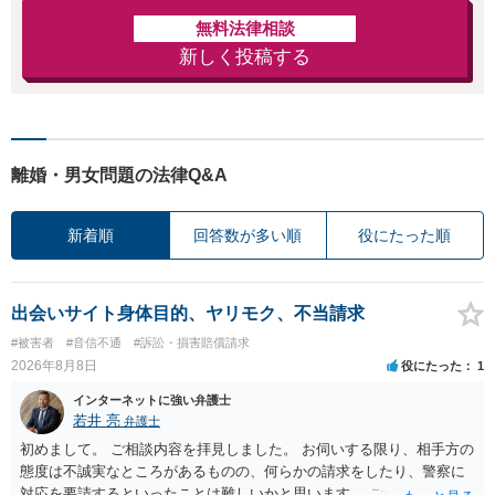
無料法律相談
新しく投稿する
離婚・男女問題の法律Q&A
新着順
回答数が多い順
役にたった順
出会いサイト身体目的、ヤリモク、不当請求
#被害者
#音信不通
#訴訟・損害賠償請求
2026年8月8日
役にたった
1
インターネットに強い弁護士
若井 亮
弁護士
初めまして。 ご相談内容を拝見しました。 お伺いする限り、相手方の
態度は不誠実なところがあるものの、何らかの請求をしたり、警察に
対応を要請するといったことは難しいかと思います。 ご参考になれば