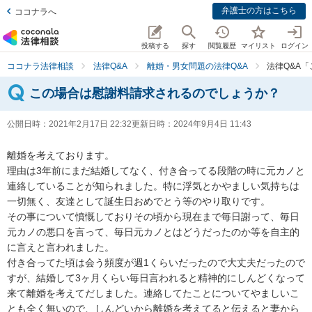
弁護士の方はこちら
ココナラへ
投稿する
探す
閲覧履歴
マイリスト
ログイン
ココナラ法律相談
法律Q&A
離婚・男女問題の法律Q&A
法律Q&A
この場合は慰謝料請求されるのでしょうか？
公開日時：
2021年2月17日 22:32
更新日時：
2024年9月4日 11:43
離婚を考えております。

理由は3年前にまだ結婚してなく、付き合ってる段階の時に元カノと
連絡していることが知られました。特に浮気とかやましい気持ちは
一切無く、友達として誕生日おめでとう等のやり取りです。

その事について憤慨しておりその頃から現在まで毎日謝って、毎日
元カノの悪口を言って、毎日元カノとはどうだったのか等を自主的
に言えと言われました。

付き合ってた頃は会う頻度が週1くらいだったので大丈夫だったので
すが、結婚して3ヶ月くらい毎日言われると精神的にしんどくなって
来て離婚を考えてだしました。連絡してたことについてやましいこ
とも全く無いので、しんどいから離婚を考えてると伝えると妻から