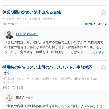
コストを基準に違約金や損害金を設定する例はあります。ただし、実
務上よくあるからといって当然に適法という意味ではなく、実際の損
害との対応関係や合理性が重要です。 ・違約金に上限がなくても、常
休業期間の定めと請求出来る金銭
に有効になるわけではありません。契約が労働契約に近い実態なら労
#労災対応
#正社員・契約社員
#労働審判
基法16条で無効となる余地があり、そうでなくても、金額が事務所の
2026年8月4日
役にたった
2
損害と比べて過大なら無効や減額が争点になります。 ・契約前の修正
交渉は一般的です。 交渉の方向としては、上限額を設ける、実損害ベ
白井 弘昭
弁護士
ースにする、算定根拠を明確化する、違約金ではなく「合理的な実
費・未回収費用のみ」に限定する、などが典型です。 ・弁護士に契約
＞会社の内規より、法律が優先する理解で正しいですか？ 業務労災で
前に契約書の内容をレビューしてもらう価値は十分にあると思われま
の休職の場合は、会社が休職の打切り補償（労働基準法８１条）をし
す。 争点は、契約類型が雇用か業務委託か、実態として労働者性があ
ない限り、労働者を、休職を理由に解雇することはできません（労働
るか、解除事由が双方にどう定められているか、違約金の算定根拠が
基準法19条）。 会社の就業規則にて定められている休職期間及び休職
合理的か、という複数論点に分かれます。契約前なら、交渉のパワー
期間満了による退職は、業務労災への適用はありませんので、ご安心
バランスの問題もありますが、修正余地があるうえ、後から争うより
ください。 仮に会社が打切り補償をせずに解雇した場合は、不当解雇
採用時の申告ミスと上司のハラスメント、事前対応
コストを抑えやすいので、資料等を持参の上弁護士に確認されること
に当たります。 ＞労災の休業補償と、所得補償保険の保険金とは別
は？
をお勧めします。 ・事務所側の解除でも、解除理由によってはタレン
に、受け取れる金銭はありますでしょうか？ 業務労災の場合は、会社
#退職勧奨
#セクハラ
#労働・雇用契約違反
#退職理由(自己都合・会社都合)
ト側に損害賠償が発生する建付けになっていることはあります。ただ
の安全配慮義務違反が認められると解されますので、会社の損害賠償
#パワハラ
し、事務所側が一方的に解除したのにタレントへ違約金を課す設計
責任（治療費、通院慰謝料、入院費、入院慰謝料、後遺障害慰謝料、
2026年7月31日
は、合理性や対価性を欠くとして争いやすいです。逆に、タレント側
逸失利益等）が認められる可能性が高いと思われます。 また、業務労
の重大な契約違反がある場合は、実損害の範囲で請求される可能性は
災での第三者行為傷害（同僚の不注意等による事故）の場合は、当該
匿名A
弁護士
あります。
第三者の賠償責任も考えられます。 労災で支払われた分は、損害額か
ら控除（損益相殺）されますが、それを超えた部分は、会社もしく
ご相談の内容は個別具体的事情を確認しないと判断しようがありませ