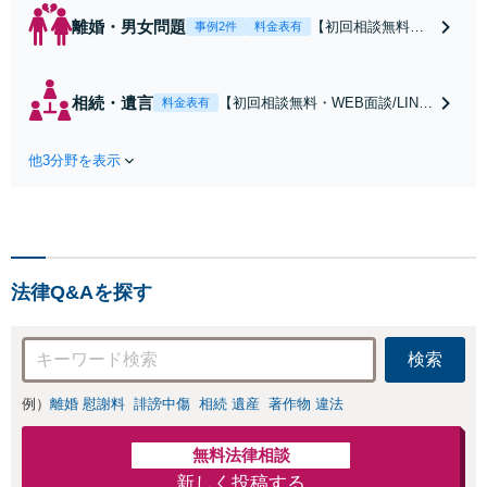
離婚・男女問題
【初回相談無料・
事例2件
料金表有
WEB面談/LINE相
談可】Google口コ
ミ★4.5【離婚・不
相続・遺言
【初回相談無料・WEB面談/LINE
料金表有
倫の早期解決】
相談可】Google口コミ★4.5【宝
「不利な結果にな
塚駅2分】相続トラブルを多数取
らないように」慰
他3分野を表示
り扱う実績と経験のある弁護士が
謝料・親権・財産
最適な解決策をご提案します。遺
分与、地域密着の
産分割協議の代理や遺言書の作
相談しやすい法律
成、相続放棄はお任せください
事務所でオーダー
【地域密着】
メイドの「後悔し
ない」解決を【夜
法律Q&Aを探す
間休日対応】
検索
例）
離婚 慰謝料
誹謗中傷
相続 遺産
著作物 違法
無料法律相談
新しく投稿する