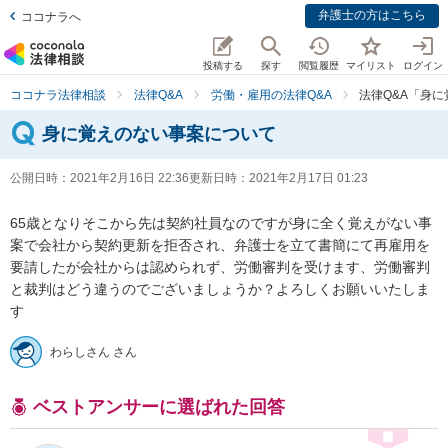
弁護士の方はこちら
ココナラへ
投稿する
探す
閲覧履歴
マイリスト
ログイン
ココナラ法律相談
法律Q&A
労働・雇用の法律Q&A
法律Q&A「身
身に覚えのない事案について
公開日時：
2021年2月16日 22:36
更新日時：
2021年2月17日 01:23
65歳となりそこから先は契約社員なのですが身に全く覚えがない事
案で会社から契約更新を拒否され、弁護士を立て書簡にて再雇用を
要請したが会社からは認められず、労働審判を受けます、労働審判
と裁判はどう違うのでございましょうか？よろしくお願いいたしま
す
わらしさん さん
ベストアンサーに選ばれた回答