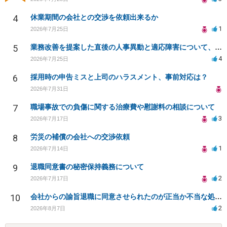
4
休業期間の会社との交渉を依頼出来るか
1
2026年7月25日
5
業務改善を提案した直後の人事異動と適応障害について、法的に問題があるか相談したいです。
4
2026年7月25日
6
採用時の申告ミスと上司のハラスメント、事前対応は？
2026年7月31日
7
職場事故での負傷に関する治療費や慰謝料の相談について
3
2026年7月17日
8
労災の補償の会社への交渉依頼
1
2026年7月14日
9
退職同意書の秘密保持義務について
2
2026年7月17日
10
会社からの諭旨退職に同意させられたのが正当か不当な処分かどうか教えてほしい
2
2026年8月7日