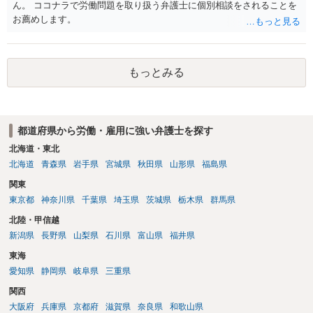
は、第三者から支払ってもらうことになります。 会社等との交渉が必
ん。 ココナラで労働問題を取り扱う弁護士に個別相談をされることを
要になると思います（良い会社でしたら、自ら話してくると思います
お薦めします。
が・・・）。極めて専門的な話ですので、詳細もしくは対応を最寄り
の弁護士にご相談ください。 以上、ご参考まで。
もっとみる
都道府県から労働・雇用に強い弁護士を探す
北海道・東北
北海道
青森県
岩手県
宮城県
秋田県
山形県
福島県
関東
東京都
神奈川県
千葉県
埼玉県
茨城県
栃木県
群馬県
北陸・甲信越
新潟県
長野県
山梨県
石川県
富山県
福井県
東海
愛知県
静岡県
岐阜県
三重県
関西
大阪府
兵庫県
京都府
滋賀県
奈良県
和歌山県