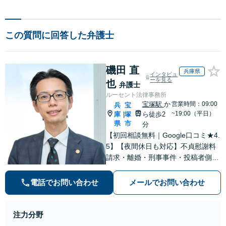
この質問に回答した弁護士
磯田 直
兵庫県
インタビュ
ーを見る
也
弁護士
ルーセント法律事務所
宝塚駅
か
営業時間：09:00
兵
宝
~19:00（平日）
庫
塚
ら徒歩2
|
県
市
分
【初回相談無料｜Google口コミ★4.
5】【夜間休日も対応】不貞慰謝料
請求・離婚・刑事事件・投稿者側発
信者情報開示請求の実績・経験多
数。オーダーメイドのサービスで問
電話でお問い合わせ
メールでお問い合わせ
題解決や事業の推進を強力にサポー
ト【宝塚駅徒歩2分｜電話・WEB面
談で全国対応】
注力分野