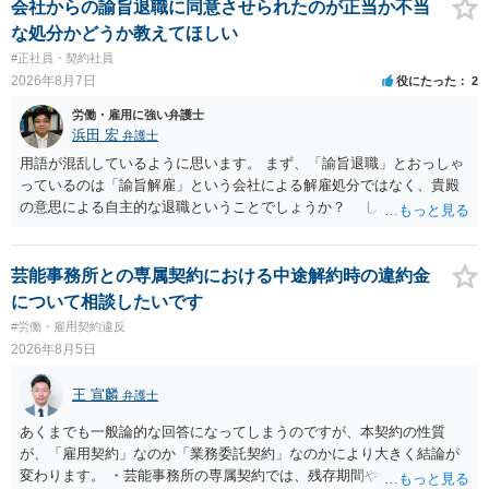
支払われます。ただし支払までにかなり時間がかかるでしょう。 さら
会社からの諭旨退職に同意させられたのが正当か不当
に、「独立行政法人労働者健康安全機構 」という公的機関が未払賃金
な処分かどうか教えてほしい
の立替事業を行っています。詳しくは、同機構の＜未払賃金立替払相
#正社員・契約社員
談コーナー＞ TEL 044-431-8663 相談時間：土日祝日を除く9:15～1
2026年8月7日
役にたった
2
7:00 に相談してみてください。同じように未払となった他の従業員の
方がいれば一緒に相談してみるといいでしょう。
労働・雇用に強い弁護士
浜田 宏
弁護士
用語が混乱しているように思います。 まず、「諭旨退職」とおっしゃ
っているのは「諭旨解雇」という会社による解雇処分ではなく、貴殿
の意思による自主的な退職ということでしょうか？ しかし、記載さ
れた経緯からすると、事実上は解雇処分であると解する余地がありま
す。 その場合、解雇には客観的で合理的な理由が必要であり、かつ
解雇という処分が社会通念上相当と認められない限り、解雇は無効で
芸能事務所との専属契約における中途解約時の違約金
す。 結局、貴殿のネット炎上の内容や原因、勤務先に与えた影響な
について相談したいです
どを具体的に検討しなければ、何とも申し上げることができません。
#労働・雇用契約違反
また、育児休業法関係の問題もあるかもしれません。 ある程度労働
2026年8月5日
法に関する専門的な知識が必要な事案ですので、一度、お近くの弁護
士にご相談下さい。
王 宣麟
弁護士
あくまでも一般論的な回答になってしまうのですが、本契約の性質
が、「雇用契約」なのか「業務委託契約」なのかにより大きく結論が
変わります。 ・芸能事務所の専属契約では、残存期間や報酬額、投下