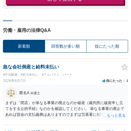
労働・雇用の法律Q&A
新着順
回答数が多い順
役にたった順
急な会社倒産と給料未払い
#不当解雇
#給与未払い
#アルバイト・パート
2026年8月7日
役にたった
1
匿名A
弁護士
まずは「閉店」が単なる事業の廃止なのか破産（裁判所に破産申し立
てをする公的手続）なのかを確認してください。 単なる事業の廃止で
あれば賃金の支払義務はありますのでまずは労基署に相談してくださ
い。破産申立てであれば破産手続きの中で破産管財人から（全額は難
しいかもしれませんが）賃金などの労働債権は他の債務より優先して