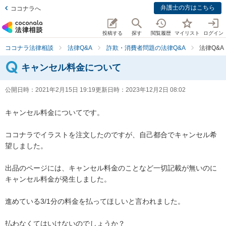
弁護士の方はこちら
ココナラへ
投稿する
探す
閲覧履歴
マイリスト
ログイン
ココナラ法律相談
法律Q&A
詐欺・消費者問題の法律Q&A
法律Q&
キャンセル料金について
公開日時：
2021年2月15日 19:19
更新日時：
2023年12月2日 08:02
キャンセル料金についてです。

ココナラでイラストを注文したのですが、自己都合でキャンセル希
望しました。

出品のページには、キャンセル料金のことなど一切記載が無いのに
キャンセル料金が発生しました。

進めている3/1分の料金を払ってほしいと言われました。

払わなくてはいけないのでしょうか？
