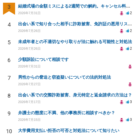
3
結婚式場の金額ミスによる2週間での解約。キャンセル料10万円の免除は可能か。
2
2026年7月31日
4
出会い系で知り合った相手に詐欺被害、免許証の悪用リスクと対策。
2
2026年7月26日
5
未成年者との不適切なやり取りが法に触れる可能性と対処法
2
2026年7月26日
6
少額訴訟について相談です
2026年7月31日
7
男性からの脅迫と窃盗疑いについての法的対処法
2026年7月27日
8
出会い系での交際詐欺被害、身元特定と返金請求の方法は？
3
2026年7月17日
9
弁護士の態度に不満、他の事務所に相談すべきか？
3
2026年7月15日
10
大学費用支払い拒否の可否と対処法について知りたい