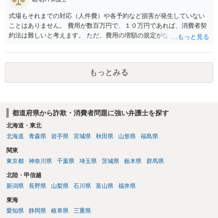
式場もそれまでの対応（人件費）や各予約など損害が発生していない
ことはありません。 費用が数百万円で、１０万円であれば、消費者契
約法は難しいと考えます。 ただ、費用の増額の規定がなかったのに増
額するのは契約違反ですので、増額に応じずに契約を維持すればよい
ということになり、解約するのは理由がないことになります。
もっとみる
都道府県から詐欺・消費者問題に強い弁護士を探す
北海道・東北
北海道
青森県
岩手県
宮城県
秋田県
山形県
福島県
関東
東京都
神奈川県
千葉県
埼玉県
茨城県
栃木県
群馬県
北陸・甲信越
新潟県
長野県
山梨県
石川県
富山県
福井県
東海
愛知県
静岡県
岐阜県
三重県