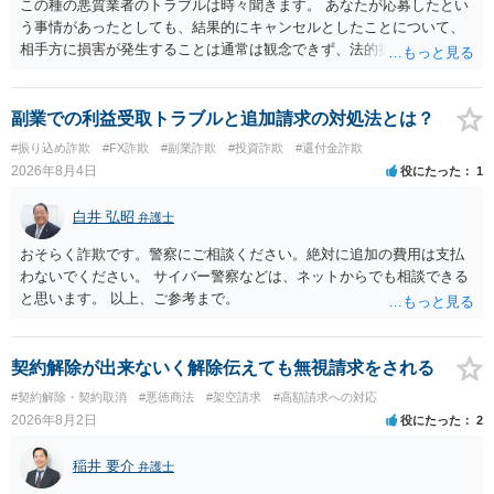
この種の悪質業者のトラブルは時々聞きます。 あなたが応募したとい
う事情があったとしても、結果的にキャンセルとしたことについて、
相手方に損害が発生することは通常は観念できず、法的措置を採って
も認められません。この種の言説は半ば脅しのようなものです。 ま
ず、最寄りの消費生活センターへ相談し、連絡を無視してよいかどう
かのアドバイスを受けられることをお勧めします。しつこいようであ
副業での利益受取トラブルと追加請求の対処法とは？
れば、弁護士へ依頼して警告してもらうことも必要になるかもしれま
#振り込め詐欺
#FX詐欺
#副業詐欺
#投資詐欺
#還付金詐欺
せん。
2026年8月4日
役にたった
1
白井 弘昭
弁護士
おそらく詐欺です。警察にご相談ください。絶対に追加の費用は支払
わないでください。 サイバー警察などは、ネットからでも相談できる
と思います。 以上、ご参考まで。
契約解除が出来ないく解除伝えても無視請求をされる
#契約解除・契約取消
#悪徳商法
#架空請求
#高額請求への対応
2026年8月2日
役にたった
2
稲井 要介
弁護士