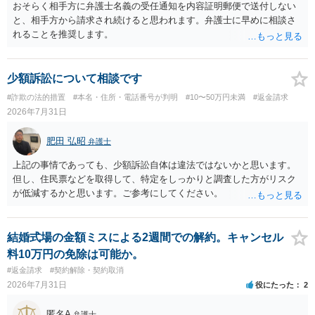
おそらく相手方に弁護士名義の受任通知を内容証明郵便で送付しない
と、相手方から請求され続けると思われます。弁護士に早めに相談さ
れることを推奨します。
少額訴訟について相談です
#詐欺の法的措置
#本名・住所・電話番号が判明
#10〜50万円未満
#返金請求
2026年7月31日
肥田 弘昭
弁護士
上記の事情であっても、少額訴訟自体は違法ではないかと思います。
但し、住民票などを取得して、特定をしっかりと調査した方がリスク
が低減するかと思います。ご参考にしてください。
結婚式場の金額ミスによる2週間での解約。キャンセル
料10万円の免除は可能か。
#返金請求
#契約解除・契約取消
2026年7月31日
役にたった
2
匿名A
弁護士