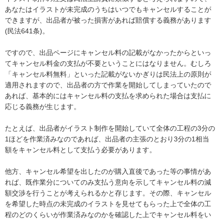
あなたはイラストが未完成のうちはいつでもキャンセルすることが
できますが、出品者が被った損害があれば賠償する義務があります
(民法641条)。

ですので、出品ページにキャンセル料の記載がなかったからといっ
てキャンセル料金の支払が不要ということにはなりません。むしろ
「キャンセル料無料」といった記載がないかぎりは民法上の原則が
適用されますので、出品者の方で作業を開始してしまっていたので
あれば、基本的にはキャンセル料の支払を求められた場合は支払に
応じる義務が生じます。

たとえば、出品者がイラスト制作を開始していて全体の工程の3分の
1ほどを作業済みなのであれば、出品者の主張のとおり3分の1相当
額をキャンセル料として支払う必要があります。

他方、キャンセル希望を出したのが購入直後であった等の事情があ
れば、既作業分についてのみ支払う意向を示してキャンセル料の減
額交渉を行うことが考えられるかと存じます。その際、キャンセル
を希望した時点の未完成のイラストを見せてもらった上で全体の工
程のどのくらいが作業済みなのかを確認した上でキャンセル料をい