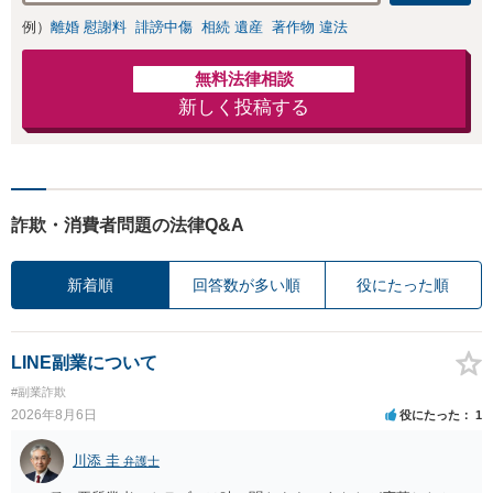
例）
離婚 慰謝料
誹謗中傷
相続 遺産
著作物 違法
無料法律相談
新しく投稿する
詐欺・消費者問題の法律Q&A
新着順
回答数が多い順
役にたった順
LINE副業について
#副業詐欺
2026年8月6日
役にたった
1
川添 圭
弁護士