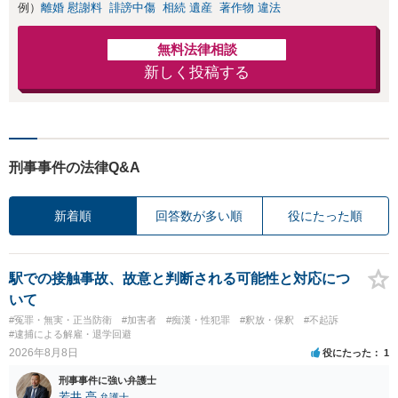
例）
離婚 慰謝料
誹謗中傷
相続 遺産
著作物 違法
無料法律相談
新しく投稿する
刑事事件の法律Q&A
新着順
回答数が多い順
役にたった順
駅での接触事故、故意と判断される可能性と対応につ
いて
#冤罪・無実・正当防衛
#加害者
#痴漢・性犯罪
#釈放・保釈
#不起訴
#逮捕による解雇・退学回避
2026年8月8日
役にたった
1
刑事事件に強い弁護士
若井 亮
弁護士