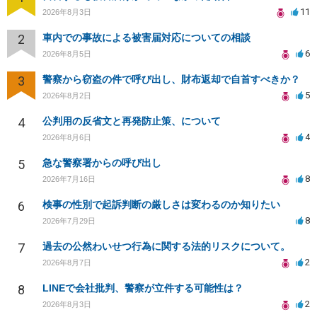
11
2026年8月3日
2
車内での事故による被害届対応についての相談
6
2026年8月5日
3
警察から窃盗の件で呼び出し、財布返却で自首すべきか？
5
2026年8月2日
4
公判用の反省文と再発防止策、について
4
2026年8月6日
5
急な警察署からの呼び出し
8
2026年7月16日
6
検事の性別で起訴判断の厳しさは変わるのか知りたい
8
2026年7月29日
7
過去の公然わいせつ行為に関する法的リスクについて。
2
2026年8月7日
8
LINEで会社批判、警察が立件する可能性は？
2
2026年8月3日