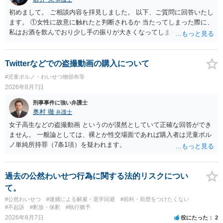
初めまして。 ご相談内容を拝見しました。 以下、ご質問に回答いたし
ます。 ①女性に故意に触れたと判断されるか 当たってしまった際に、
私はお酒を飲んでおり少し手の振りが大きくなってしまっていたこと
も事実です。それが仮に、私が気がついていない防犯カメラに写って
いた場合、故意だと判定されやすいのでしょうか？ お伺いする限り、
故意があると判断されることは無いかと思います。 ②逮捕、呼び出し
Twitterなどでの盗撮動画の購入について
の可能性 この行為により、痴漢やその他の犯罪を犯したとして、逮
#児童ポルノ・わいせつ物頒布等
捕、呼び出しされる可能性はどれほどでしょうか？ 誤って当たってし
2026年8月7日
まっただけであり、さらにその場で女性等のアクションが無かったこ
とからすると、この後に呼び出される可能性は極めて低いと思いま
刑事事件に強い弁護士
す。 ③逮捕呼び出しまでの期間 大体どれほどの期間逮捕呼び出しの可
奥村 徹
弁護士
能性があると考えれば良いのでしょうか？ 逮捕や呼び出しの可能性は
女子高生などの盗撮動画 というのが漠然としていて正確な回答ができ
極めて低いと思います。 連絡が来ることはないでしょう。
ません。 一般論としては、裸とか性交場面であれば購入者は児童ポル
ノ単純所持罪（7条1項）を疑われます。
過去の公然わいせつ行為に関する法的リスクについ
て。
#公然わいせつ
#逮捕による解雇・退学回避
#前科・前歴をつけたくない
#不起訴
#釈放・保釈
#執行猶予
2026年8月7日
役にたった
2