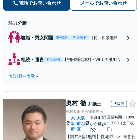
数。オーダーメイドのサービスで問
電話でお問い合わせ
メールでお問い合わせ
題解決や事業の推進を強力にサポー
ト【宝塚駅徒歩2分｜電話・WEB面
談で全国対応】
注力分野
離婚・男女問題
【初回相談無料・
事例2件
料金表有
WEB面談/LINE相
談可】Google口コ
ミ★4.5【離婚・不
相続・遺言
【初回相談無料・WEB面談/LINE
料金表有
倫の早期解決】
相談可】Google口コミ★4.5【宝
「不利な結果にな
塚駅2分】相続トラブルを多数取
らないように」慰
他3分野を表示
り扱う実績と経験のある弁護士が
謝料・親権・財産
最適な解決策をご提案します。遺
分与、地域密着の
産分割協議の代理や遺言書の作
相談しやすい法律
成、相続放棄はお任せください
事務所でオーダー
奥村 徹
【地域密着】
弁護士
大阪府
メイドの「後悔し
奥村＆田中法律事務所
ない」解決を【夜
南森町駅
営業時間：10:00
大
大阪
間休日対応】
~17:00（土日祝
阪
市北
から徒歩
|
府
区
日）
7分
【簡易相談無料】性犯罪（不同意わ