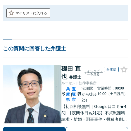
マイリストに入れる
この質問に回答した弁護士
磯田 直
兵庫県
インタビュ
ーを見る
也
弁護士
ルーセント法律事務所
宝塚駅
営業時間：09:00~
兵
宝
19:00（土日祝日）
庫
塚
から徒歩
|
県
市
2分
【初回相談無料｜Google口コミ★4.
5】【夜間休日も対応】不貞慰謝料
請求・離婚・刑事事件・投稿者側発
信者情報開示請求の実績・経験多