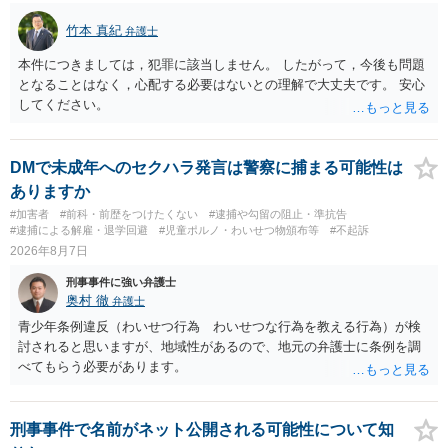
竹本 真紀
弁護士
本件につきましては，犯罪に該当しません。 したがって，今後も問題
となることはなく，心配する必要はないとの理解で大丈夫です。 安心
してください。
DMで未成年へのセクハラ発言は警察に捕まる可能性は
ありますか
#加害者
#前科・前歴をつけたくない
#逮捕や勾留の阻止・準抗告
#逮捕による解雇・退学回避
#児童ポルノ・わいせつ物頒布等
#不起訴
2026年8月7日
刑事事件に強い弁護士
奥村 徹
弁護士
青少年条例違反（わいせつ行為 わいせつな行為を教える行為）が検
討されると思いますが、地域性があるので、地元の弁護士に条例を調
べてもらう必要があります。
刑事事件で名前がネット公開される可能性について知