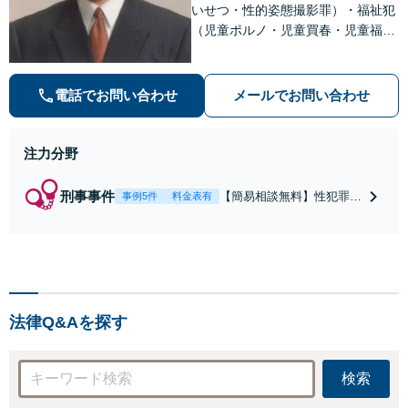
いせつ・性的姿態撮影罪）・福祉犯
（児童ポルノ・児童買春・児童福祉
法・青少年条例）・ネット犯罪（名
誉毀損・わいせつ物・不正アクセス
等）に非常に詳しい弁護士です
電話でお問い合わせ
メールでお問い合わせ
注力分野
刑事事件
【簡易相談無料】性犯罪
事例5件
料金表有
（不同意性交・不同意わい
せつ）・福祉犯（児童ポル
ノ・児童買春・児童福祉
法・青少年条例）・ネット
犯罪（名誉毀損・わいせつ
物・不正アクセス・リベン
法律Q&Aを探す
ジポルノ罪等）に非常に詳
しい弁護士です
検索