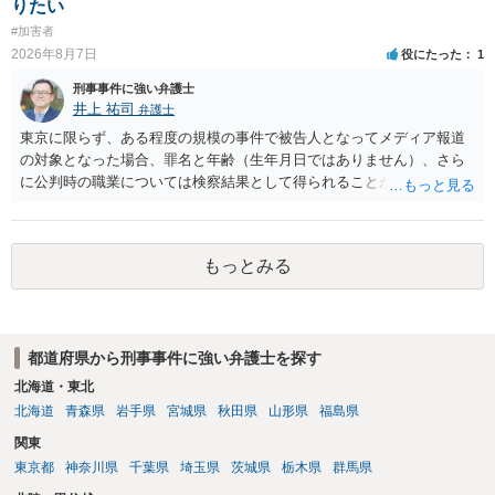
りたい
#加害者
2026年8月7日
役にたった
1
刑事事件に強い弁護士
井上 祐司
弁護士
東京に限らず、ある程度の規模の事件で被告人となってメディア報道
の対象となった場合、罪名と年齢（生年月日ではありません）、さら
に公判時の職業については検察結果として得られることが通常です。
もっとみる
都道府県から刑事事件に強い弁護士を探す
北海道・東北
北海道
青森県
岩手県
宮城県
秋田県
山形県
福島県
関東
東京都
神奈川県
千葉県
埼玉県
茨城県
栃木県
群馬県