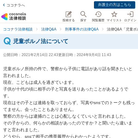
弁護士の方はこちら
ココナラへ
投稿する
探す
閲覧履歴
マイリスト
ログイン
ココナラ法律相談
法律Q&A
刑事事件の法律Q&A
法律Q&A「児童
児童ポルノ法について
公開日時：
2021年2月14日 22:43
更新日時：
2024年9月4日 11:43
児童ポルノ所持の件で、警察から子供に電話があり話を聞きたいと
言われました。

現在、こどもは成人を過ぎています。

子供が十代の頃に相手の子と写真を送りあったことがあるようで
す。

現在はその子とは連絡を取っておらず、写真やsnsでのトークも残っ
てません。会ったこともありません。　

警察の方からは逮捕のことは心配しなくていいと言われました。

その子からの、何らかの相談があったのですか？と聞いたら違いま
すと言われました。

どうやら、snsで相手の携帯履歴からわかったようです。
