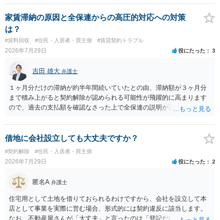
交渉である以上賃借人が拒んだ場合には入りませんが、提案するのは
良い方法と思います。
家賃滞納の原因と全保連からの高圧的対応への対策
は？
#賃料回収
#住民・入居者・買主側
#賃貸契約トラブル
2026年7月29日
役にたった
3
吉田 雄大
弁護士
１ヶ月分だけの滞納が約半年間続いていたとの由、滞納額が３ヶ月分
まで積み上がると契約解除が認められる可能性が飛躍的に高まります
ので、過去の支払額を確認なさった上で全保連の説明が正しければ、
全部又は一部を支払うのが最善の方法です。 約半年間も放置されてい
た理由は気になるところですが、中身のある返答は期待できないと思
います。
借地に会社設立しても大丈夫ですか？
#契約解除
#住民・入居者・買主側
2026年7月29日
役にたった
2
匿名A
弁護士
住宅用として土地を借りておられるわけですから、会社を設立して本
店として事業を実際に営む場合、形式的には契約違反に該当します。
なお、不動産屋さんが「大丈夫」と言ったのは「登記だけなら実務上