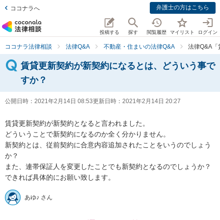
弁護士の方はこちら
ココナラへ
投稿する
探す
閲覧履歴
マイリスト
ログイン
ココナラ法律相談
法律Q&A
不動産・住まいの法律Q&A
法律Q&A
賃貸更新契約が新契約になるとは、どういう事で
すか？
公開日時：
2021年2月14日 08:53
更新日時：
2021年2月14日 20:27
賃貸更新契約が新契約となると言われました。

どういうことで新契約になるのか全く分かりません。

新契約とは、従前契約に合意内容追加されたことをいうのでしょう
か？

また、連帯保証人を変更したことでも新契約となるのでしょうか？

できれば具体的にお願い致します。
あゆ♪ さん