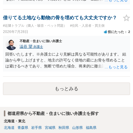
トラブルになることは少ない」という経験則に基づいたものと推測さ
れますが、これは法的な保証ではありません。 ただ、解除まで認めら
れるかどうかについては信頼関係が破壊されたかどうかで判断されま
借りてる土地なら動物の骨を埋めても大丈夫ですか？
すので、建物を事務所・店舗用に大きく改築する等までなさらない限
#近隣トラブル（隣人・騒音・ペット問題）
#住民・入居者・買主側
り、リスクはそれほど大きくないかもしれません。 しかしそれでも、
2026年7月28日
役にたった
2
大家さんが契約違反を口実に、将来の更新時に更新料の上乗せを要求
したり、立ち退きを迫る材料に使ったりする可能性は否定できませ
不動産・住まいに強い弁護士
ん。
澁谷 望
弁護士
回答いたします。※弁護士により見解は異なる可能性があります。 結
論から申し上げますと、地主の許可なく借地の庭にお骨を埋めること
は避けるべきであり、無断で埋めた場合、将来的に撤去請求や退去時
の損害賠償（原状回復費用）を求められるリスクがあります。 法律
上、自分のペットの遺骨を埋める行為自体は墓地埋葬法違反や不法投
棄には該当しないため、犯罪になるわけではありません。しかし、建
もっとみる
物の所有者は質問者様であっても、土地の所有権はあくまで地主にあ
ります。そのため、地主に無断でお骨を埋める行為は、他人の所有権
を侵害する行為や、借地人としての善管注意義務違反とみなされる可
能性が高いのが私見です。 どうしてもお近くで供養されたい場合は、
都道府県から不動産・住まいに強い弁護士を探す
事前に地主へ相談して許可を得るか、土地に直接埋めずに大きめの鉢
植え等で供養する「プランター葬」や、ペット霊園等への納骨を検討
北海道・東北
されるのが確実かと思います。
北海道
青森県
岩手県
宮城県
秋田県
山形県
福島県