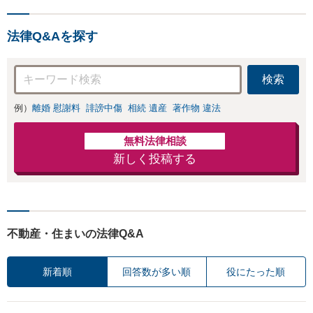
法律Q&Aを探す
検索
例）
離婚 慰謝料
誹謗中傷
相続 遺産
著作物 違法
無料法律相談
新しく投稿する
不動産・住まいの法律Q&A
新着順
回答数が多い順
役にたった順