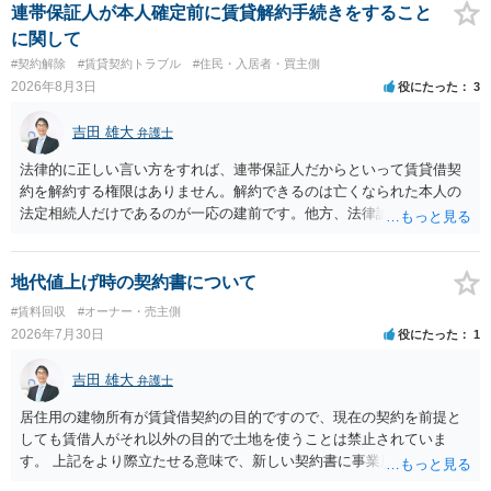
連帯保証人が本人確定前に賃貸解約手続きをすること
に関して
#契約解除
#賃貸契約トラブル
#住民・入居者・買主側
2026年8月3日
役にたった
3
吉田 雄大
弁護士
法律的に正しい言い方をすれば、連帯保証人だからといって賃貸借契
約を解約する権限はありません。解約できるのは亡くなられた本人の
法定相続人だけであるのが一応の建前です。他方、法律論はさてお
き、事実上であれ明渡が完了すれば賃貸人としてはそれ以上のことを
する動機づけがなくなります。 今回進められつつある手続はあくまで
も、建物を賃貸人に一日も早く明け渡すための便宜的方法として理解
地代値上げ時の契約書について
するのが良いと思います。またその方法で進めた方が、連帯保証人で
#賃料回収
#オーナー・売主側
あるお知り合いさんにとっても、自身の経済的負担を最小限に食い止
2026年7月30日
役にたった
1
められるため望ましいやり方だといえます。
吉田 雄大
弁護士
居住用の建物所有が賃貸借契約の目的ですので、現在の契約を前提と
しても賃借人がそれ以外の目的で土地を使うことは禁止されていま
す。 上記をより際立たせる意味で、新しい契約書に事業用として用い
ることを禁止する旨を明記することは理に適ったものです。 契約締結