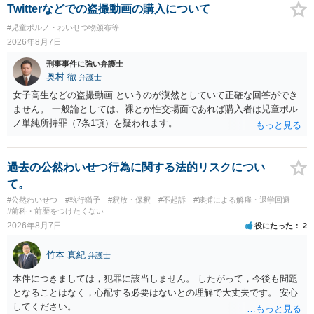
故意があると判断されることは無いかと思います。 ②逮捕、呼び出し
Twitterなどでの盗撮動画の購入について
の可能性 この行為により、痴漢やその他の犯罪を犯したとして、逮
#児童ポルノ・わいせつ物頒布等
捕、呼び出しされる可能性はどれほどでしょうか？ 誤って当たってし
2026年8月7日
まっただけであり、さらにその場で女性等のアクションが無かったこ
とからすると、この後に呼び出される可能性は極めて低いと思いま
刑事事件に強い弁護士
す。 ③逮捕呼び出しまでの期間 大体どれほどの期間逮捕呼び出しの可
奥村 徹
弁護士
能性があると考えれば良いのでしょうか？ 逮捕や呼び出しの可能性は
女子高生などの盗撮動画 というのが漠然としていて正確な回答ができ
極めて低いと思います。 連絡が来ることはないでしょう。
ません。 一般論としては、裸とか性交場面であれば購入者は児童ポル
ノ単純所持罪（7条1項）を疑われます。
過去の公然わいせつ行為に関する法的リスクについ
て。
#公然わいせつ
#執行猶予
#釈放・保釈
#不起訴
#逮捕による解雇・退学回避
#前科・前歴をつけたくない
2026年8月7日
役にたった
2
竹本 真紀
弁護士
本件につきましては，犯罪に該当しません。 したがって，今後も問題
となることはなく，心配する必要はないとの理解で大丈夫です。 安心
してください。