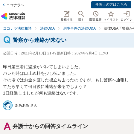
弁護士の方はこちら
ココナラへ
投稿する
探す
閲覧履歴
マイリスト
ログイン
ココナラ法律相談
法律Q&A
刑事事件の法律Q&A
法律Q&A「警察
警察から連絡が来ない
公開日時：
2021年2月13日 21:49
更新日時：
2024年9月4日 11:43
昨日第三者に盗撮がバレてしまいました。

バレた時は口止め料を少し払いました。

その場ではお金を渡した後立ち去ったのですが、もし警察へ通報し
てたら早くて何日後に連絡が来るでしょう？

1日経過しましたが何も連絡はないです。
ああああ さん
弁護士からの回答タイムライン