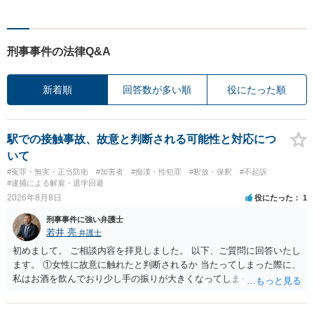
刑事事件の法律Q&A
新着順
回答数が多い順
役にたった順
駅での接触事故、故意と判断される可能性と対応につ
いて
#冤罪・無実・正当防衛
#加害者
#痴漢・性犯罪
#釈放・保釈
#不起訴
#逮捕による解雇・退学回避
2026年8月8日
役にたった
1
刑事事件に強い弁護士
若井 亮
弁護士
初めまして。 ご相談内容を拝見しました。 以下、ご質問に回答いたし
ます。 ①女性に故意に触れたと判断されるか 当たってしまった際に、
私はお酒を飲んでおり少し手の振りが大きくなってしまっていたこと
も事実です。それが仮に、私が気がついていない防犯カメラに写って
いた場合、故意だと判定されやすいのでしょうか？ お伺いする限り、