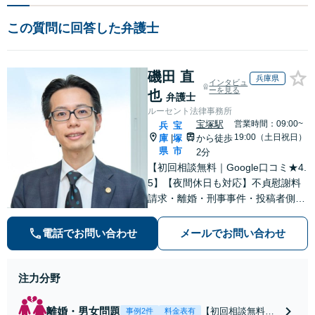
この質問に回答した弁護士
磯田 直
兵庫県
インタビュ
ーを見る
也
弁護士
ルーセント法律事務所
宝塚駅
営業時間：09:00~
兵
宝
19:00（土日祝日）
庫
塚
から徒歩
|
県
市
2分
【初回相談無料｜Google口コミ★4.
5】【夜間休日も対応】不貞慰謝料
請求・離婚・刑事事件・投稿者側発
信者情報開示請求の実績・経験多
数。オーダーメイドのサービスで問
電話でお問い合わせ
メールでお問い合わせ
題解決や事業の推進を強力にサポー
ト【宝塚駅徒歩2分｜電話・WEB面
談で全国対応】
注力分野
離婚・男女問題
【初回相談無料・
事例2件
料金表有