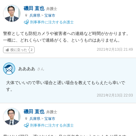
磯田 直也
弁護士
兵庫県
>
宝塚市
刑事事件に注力する弁護士
警察としても防犯カメラや被害者への連絡など時間がかかります。

一概に、どれくらいで連絡がくる、というものはありません。
2021年2月13日 21:49
役に立った
2
ああああ
さん
大体でいいので早い場合と遅い場合を教えてもらえたら幸いで
す。
2021年2月13日 22:03
磯田 直也
弁護士
兵庫県
>
宝塚市
刑事事件に注力する弁護士