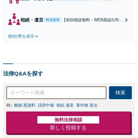
WEB面談/LINE相
談可】Google口コ
ミ★4.5【離婚・不
相続・遺言
【初回相談無料・WEB面談/LINE
料金表有
倫の早期解決】
相談可】Google口コミ★4.5【宝
「不利な結果にな
塚駅2分】相続トラブルを多数取
らないように」慰
他3分野を表示
り扱う実績と経験のある弁護士が
謝料・親権・財産
最適な解決策をご提案します。遺
分与、地域密着の
産分割協議の代理や遺言書の作
相談しやすい法律
成、相続放棄はお任せください
事務所でオーダー
【地域密着】
メイドの「後悔し
ない」解決を【夜
法律Q&Aを探す
間休日対応】
検索
例）
離婚 慰謝料
誹謗中傷
相続 遺産
著作物 違法
無料法律相談
新しく投稿する