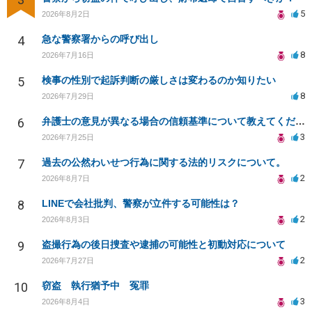
5
2026年8月2日
4
急な警察署からの呼び出し
8
2026年7月16日
5
検事の性別で起訴判断の厳しさは変わるのか知りたい
8
2026年7月29日
6
弁護士の意見が異なる場合の信頼基準について教えてください
3
2026年7月25日
7
過去の公然わいせつ行為に関する法的リスクについて。
2
2026年8月7日
8
LINEで会社批判、警察が立件する可能性は？
2
2026年8月3日
9
盗撮行為の後日捜査や逮捕の可能性と初動対応について
2
2026年7月27日
10
窃盗 執行猶予中 冤罪
3
2026年8月4日