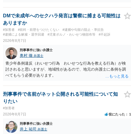
DMで未成年へのセクハラ発言は警察に捕まる可能性は
ありますか
#加害者
#前科・前歴をつけたくない
#逮捕や勾留の阻止・準抗告
#逮捕による解雇・退学回避
#児童ポルノ・わいせつ物頒布等
#不起訴
2026年8月7日
刑事事件に強い弁護士
奥村 徹
弁護士
青少年条例違反（わいせつ行為 わいせつな行為を教える行為）が検
討されると思いますが、地域性があるので、地元の弁護士に条例を調
べてもらう必要があります。
刑事事件で名前がネット公開される可能性について知
りたい
#加害者
2026年8月7日
役にたった
1
刑事事件に強い弁護士
井上 祐司
弁護士