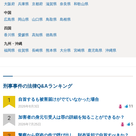
大阪府
兵庫県
京都府
滋賀県
奈良県
和歌山県
中国
広島県
岡山県
山口県
鳥取県
島根県
四国
香川県
愛媛県
高知県
徳島県
九州・沖縄
福岡県
佐賀県
長崎県
熊本県
大分県
宮崎県
鹿児島県
沖縄県
刑事事件の法律Q&Aランキング
1
自首するも被害届けがでていなかった場合
11
2026年8月3日
2
加害者の身元引受人は罪の詳細を知ることができるか？
5
2026年7月25日
3
警察から窃盗の件で呼び出し、財布返却で自首すべきか？