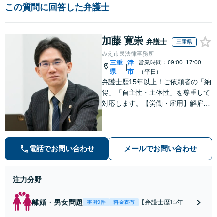
この質問に回答した弁護士
加藤 寛崇
弁護士
三重県
みえ市民法律事務所
三重
津
営業時間：09:00~17:00
|
県
市
（平日）
弁護士歴15年以上！ご依頼者の「納
得」「自主性・主体性」を尊重して
対応します。【労働・雇用】解雇や
未払い残業代のトラブルはお任せく
ださい。【離婚・男女】豊富な対応
実績があります。
電話でお問い合わせ
メールでお問い合わせ
注力分野
離婚・男女問題
【弁護士歴15年以
事例9件
料金表有
上】【津地方裁判