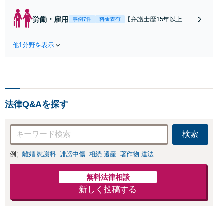
所3分】解決実績多
数！熟年離婚やW
労働・雇用
【弁護士歴15年以上】
事例7件
料金表有
不倫による調停や
未払い残業代や不当解
協議はお任せくだ
雇などの解決実績が多
さい。相談者さま
他1分野を表示
数あります。闘うため
のご意向を尊重
には証拠が肝要です！
し、納得いただけ
証拠集めのコツをお伝
る解決を目指しま
えするなど、納得いた
す【オンライン面
だける解決のためにご
談OK】【お子さま
依頼者と二人三脚で取
連れの相談可】
法律Q&Aを探す
り組みます【オンライ
ン面談OK】
検索
例）
離婚 慰謝料
誹謗中傷
相続 遺産
著作物 違法
無料法律相談
新しく投稿する