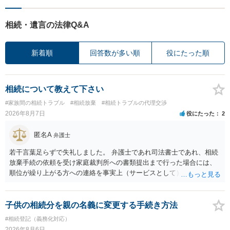
相続・遺言の法律Q&A
新着順
回答数が多い順
役にたった順
相続について教えて下さい
#家族間の相続トラブル
#相続放棄
#相続トラブルの代理交渉
2026年8月7日
役にたった
2
匿名A
弁護士
若干言葉足らずで失礼しました。 弁護士であれ司法書士であれ、相続
放棄手続の依頼を受け家庭裁判所への書類提出まで行った場合には、
順位が繰り上がる方への連絡を事実上（サービスとして）行うことは
あります。その「連絡」だけを弁護士が業務としてお受けすることは
できない、という意味でした。
子供の相続分を親の名義に変更する手続き方法
#相続登記（義務化対応）
2026年8月6日