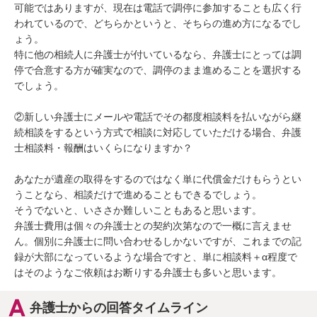
可能ではありますが、現在は電話で調停に参加することも広く行
われているので、どちらかというと、そちらの進め方になるでし
ょう。

特に他の相続人に弁護士が付いているなら、弁護士にとっては調
停で合意する方が確実なので、調停のまま進めることを選択する
でしょう。

②新しい弁護士にメールや電話でその都度相談料を払いながら継
続相談をするという方式で相談に対応していただける場合、弁護
士相談料・報酬はいくらになりますか？

あなたが遺産の取得をするのではなく単に代償金だけもらうとい
うことなら、相談だけで進めることもできるでしょう。

そうでないと、いささか難しいこともあると思います。

弁護士費用は個々の弁護士との契約次第なので一概に言えませ
ん。個別に弁護士に問い合わせるしかないですが、これまでの記
録が大部になっているような場合ですと、単に相談料＋α程度で
はそのようなご依頼はお断りする弁護士も多いと思います。
弁護士からの回答タイムライン