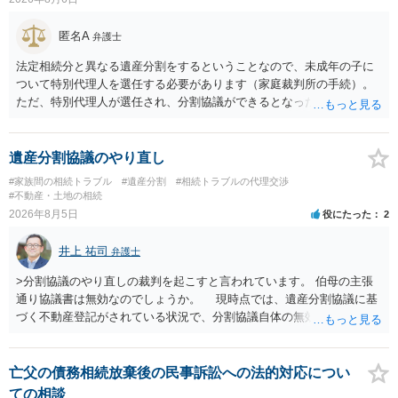
匿名A
弁護士
法定相続分と異なる遺産分割をするということなので、未成年の子に
ついて特別代理人を選任する必要があります（家庭裁判所の手続）。
ただ、特別代理人が選任され、分割協議ができるとなったとしても、
不動産の名義の全部を自分にできるかどうかは別問題です。未成年者
の権利も守られなければならないからです。 相続財産全体で、未成年
者の権利が守られているかどうかを判断しなければなりません。 単
遺産分割協議のやり直し
に、未成年者を今後養育するのは、自分だからという理由では、法定
#家族間の相続トラブル
#遺産分割
#相続トラブルの代理交渉
相続分以上に多くの遺産を取得することができるというわけではあり
#不動産・土地の相続
ません。
2026年8月5日
役にたった
2
井上 祐司
弁護士
>分割協議のやり直しの裁判を起こすと言われています。 伯母の主張
通り協議書は無効なのでしょうか。 現時点では、遺産分割協議に基
づく不動産登記がされている状況で、分割協議自体の無効を裁判所が
認めたわけではないので、分割協議の効力に影響はありません。 先
方の訴訟の主張及び立証次第ですが、 ・御祖母様の認知能力に関する
医師の意見書、筆跡鑑定 が提出されればその効力が否定される可能性
亡父の債務相続放棄後の民事訴訟への法的対応につい
はありますが、 ・伯母様自身が分割協議に加わっていること ・御祖母
ての相談