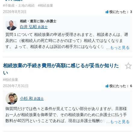
様の意に反する遺産分割協議を行う実益が誰にあったかの立証が困難
#不動産・土地の相続
#相続放棄
であること からすると、実際に遺産分割協議の効力が否定される可能
2026年8月3日
役にたった
3
性はそれほど高くない（立証のハードルは非常に高い）ということが
言えると思います。
相続・遺言に強い弁護士
白井 弘昭
弁護士
質問１について 相続放棄の申述が受理されますと、相談者さんは、遡
及的に（被相続人の死亡時にさかのぼって）相続人ではなくなりま
す。 よって、相談者さんは訴訟の相手方にはならなくなるので（明け
渡し請求の対象ではなくなるので）請求棄却となります。 相続放棄受
理証明を家庭裁判所で取得し、コピーを答弁書に添えて裁判所に提出
してください。 質問２について 請求棄却を求める答弁書を提出すれ
相続放棄の手続き費用が高額に感じるが妥当か知りた
ば、第１回期日は出席する必要がありません。その日は差支え（用事
い
があり出席できない）との記載で十分です。 質問３について 弁護士で
#相続放棄
はないので、ｍｉｎｔｓでの提出の必要は無いと思います。郵送（期
2026年7月31日
役にたった
6
限までに届けばよい）で十分です。 詳細は、書面記載の裁判所書記官
にお問い合わせください。 以上、ご参考まで。
小杉 和
弁護士
御質問だけでは色々と条件が見えてこない部分がありますが、旦那様
お一人が相続放棄を御希望で、その相続放棄のために弁護士に払う手
数料が40万円ということであれば、現在は弁護士報酬が自由化されて
いるとはいえ、相当高額という印象です。私のところではその4分の1
です。 ただ、弁護士に払う手数料とは別に戸籍の用意に一定の実費が