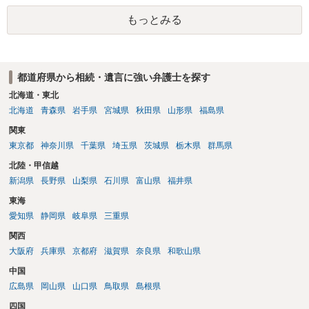
かかることになりますので、その費用も支払うべきものとして頭に置
もっとみる
いておいてください。 話を元に戻して、弁護士に対する手数料です
が、旦那様の収入や財産にもよりますが、法テラスに御連絡なさって
弁護士との相談を予約して受任してもらうのが一番安上がりでしょ
う。数万円でやってくれるはずです。 ただ、法テラスは予約が取りづ
都道府県から相続・遺言に強い弁護士を探す
らい（希望者が多く予約できてもしばらく先になる）ようですので、
比較的短い熟慮期間のことを考えると、来週早々すぐにでも御連絡す
北海道・東北
る方が良いでしょう。 もし法テラスが御利用になれない、あるいは時
北海道
青森県
岩手県
宮城県
秋田県
山形県
福島県
間がない等であれば、相続を取扱分野としている弁護士を適宜探し
関東
（WEB等で）、問い合わせてみることです。相続を扱う弁護士でも相
東京都
神奈川県
千葉県
埼玉県
茨城県
栃木県
群馬県
続放棄は比較的安価な手数料でのお仕事になるのであまり前向きに受
けてくれないところもあるようです。 複数の法律事務所に聞いて（相
北陸・甲信越
見積もりをとって）、一番安いところでやってもらうことに決めれ
新潟県
長野県
山梨県
石川県
富山県
福井県
ば、キューちゃんママさんの御希望をかなえることができるのではな
東海
いでしょうか。 あるいは相続放棄であれば御自分でできなくもないと
は思います。その場合、かかるのは戸籍等の取得費用と印紙代だけと
愛知県
静岡県
岐阜県
三重県
なります。家庭裁判所のサイトから用紙を取得すると共に必要な書類
関西
を確認し、印紙と共に家庭裁判所に提出して相続放棄申述受理通知書
大阪府
兵庫県
京都府
滋賀県
奈良県
和歌山県
を待つという流れになります。
中国
広島県
岡山県
山口県
鳥取県
島根県
四国