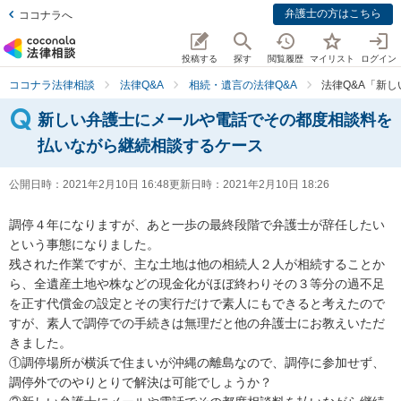
弁護士の方はこちら
ココナラへ
投稿する
探す
閲覧履歴
マイリスト
ログイン
ココナラ法律相談
法律Q&A
相続・遺言の法律Q&A
法律Q&A「新
新しい弁護士にメールや電話でその都度相談料を
払いながら継続相談するケース
公開日時：
2021年2月10日 16:48
更新日時：
2021年2月10日 18:26
調停４年になりますが、あと一歩の最終段階で弁護士が辞任したい
という事態になりました。

残された作業ですが、主な土地は他の相続人２人が相続することか
ら、全遺産土地や株などの現金化がほぼ終わりその３等分の過不足
を正す代償金の設定とその実行だけで素人にもできると考えたので
すが、素人で調停での手続きは無理だと他の弁護士にお教えいただ
きました。

①調停場所が横浜で住まいが沖縄の離島なので、調停に参加せず、
調停外でのやりとりで解決は可能でしょうか？
