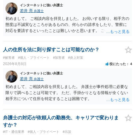
インターネットに強い弁護士
若井 亮
弁護士
初めまして。 ご相談内容を拝見しました。 お伺いする限り、相手方の
態度は不誠実なところがあるものの、何らかの請求をしたり、警察に
対応を要請するといったことは難しいかと思います。 ご参考になれば
幸いです。
人の住所を法に則り探すことは可能なのか？
#被害者
#個人・プライベート
#加害者
#炎上対策
2026年8月8日
役にたった
4
インターネットに強い弁護士
若井 亮
弁護士
初めまして、ご相談内容を拝見しました。 弁護士が事件処理に必要な
限りで調べることは可能です。 ただ、手掛かりとなる情報が全くない
相手方について住所を特定することは困難です。
弁護士の対応が依頼人の勤務先、キャリアで変わりま
すか？
#IT・通信業界
#個人・プライベート
#示談