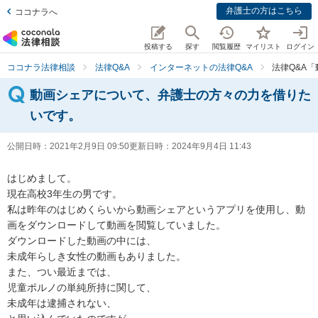
弁護士の方はこちら
ココナラへ
投稿する
探す
閲覧履歴
マイリスト
ログイン
ココナラ法律相談
法律Q&A
インターネットの法律Q&A
法律Q&A
動画シェアについて、弁護士の方々の力を借りた
いです。
公開日時：
2021年2月9日 09:50
更新日時：
2024年9月4日 11:43
はじめまして。

現在高校3年生の男です。

私は昨年のはじめくらいから動画シェアというアプリを使用し、動
画をダウンロードして動画を閲覧していました。

ダウンロードした動画の中には、

未成年らしき女性の動画もありました。

また、つい最近までは、

児童ポルノの単純所持に関して、

未成年は逮捕されない、
