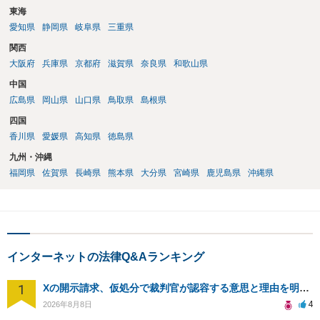
東海
愛知県
静岡県
岐阜県
三重県
関西
大阪府
兵庫県
京都府
滋賀県
奈良県
和歌山県
中国
広島県
岡山県
山口県
鳥取県
島根県
四国
香川県
愛媛県
高知県
徳島県
九州・沖縄
福岡県
佐賀県
長崎県
熊本県
大分県
宮崎県
鹿児島県
沖縄県
インターネットの法律Q&Aランキング
1
Xの開示請求、仮処分で裁判官が認容する意思と理由を明確化しても、相手側は争って引き延ばしますか
4
2026年8月8日