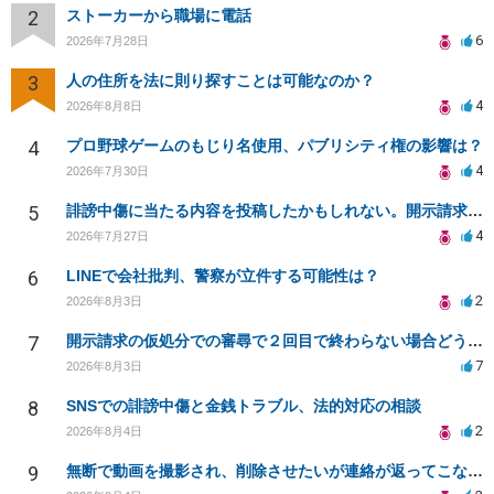
2
ストーカーから職場に電話
6
2026年7月28日
3
人の住所を法に則り探すことは可能なのか？
4
2026年8月8日
4
プロ野球ゲームのもじり名使用、パブリシティ権の影響は？
4
2026年7月30日
5
誹謗中傷に当たる内容を投稿したかもしれない。開示請求や民事刑事裁判に発展しうるのか教えて欲しい。
4
2026年7月27日
6
LINEで会社批判、警察が立件する可能性は？
2
2026年8月3日
7
開示請求の仮処分での審尋で２回目で終わらない場合どうしたらいいですか
7
2026年8月3日
8
SNSでの誹謗中傷と金銭トラブル、法的対応の相談
2
2026年8月4日
9
無断で動画を撮影され、削除させたいが連絡が返ってこない。