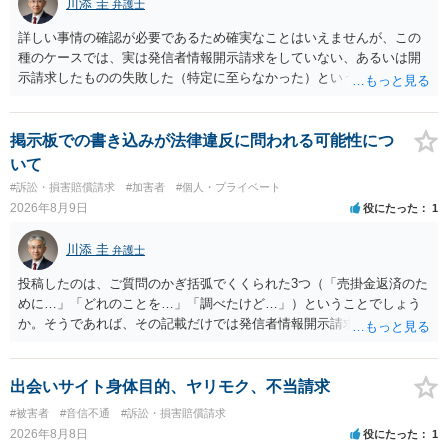
川添 圭
弁護士
詳しい事情の確認が必要であるため確実なことはいえませんが、この
種のケースでは、実は発信者情報開示請求をしていない、あるいは開
示請求したものの失敗した（特定に至らなかった）という事案が比較
的多いです（特に、発信者情報開示請求を行ったことを誇示するよう
な投稿をする場合にはなおさら）。
掲示板での書き込みが法律違反に問われる可能性につ
いて
#訴訟・損害賠償請求
#加害者
#個人・プライベート
2026年8月9日
役にたった
1
川添 圭
弁護士
投稿したのは、ご質問のかぎ括弧でくくられた3つ（「売掛金返済のた
めに…」「どれのことを…」「調べたけど…」）ということでしょう
か。そうであれば、その記載だけでは発信者情報開示請求が認められ
るような内容ではありません（申し立ててもほぼ門前払いに近い）。
ただ、「328が名誉毀損、偽計業務妨害、侮辱罪、ストーカー等に関す
る法律違反に該当するといわれ」とのことですので、ご質問に書かれ
出会いサイト身体目的、ヤリモク、不当請求
ていない何らかの背景事情があれば、回答は180度変わるかもしれませ
#被害者
#音信不通
#訴訟・損害賠償請求
ん。公開の場で詳細を投稿することは不適当と思われますので、弁護
2026年8月8日
役にたった
1
士へ直接相談した方がよいでしょう。