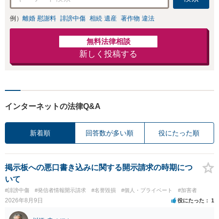
例）
離婚 慰謝料
誹謗中傷
相続 遺産
著作物 違法
無料法律相談
新しく投稿する
インターネットの法律Q&A
新着順
回答数が多い順
役にたった順
掲示板への悪口書き込みに関する開示請求の時期につ
いて
#誹謗中傷
#発信者情報開示請求
#名誉毀損
#個人・プライベート
#加害者
2026年8月9日
役にたった
1