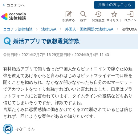
弁護士の方はこちら
ココナラへ
投稿する
探す
閲覧履歴
マイリスト
ログイン
ココナラ法律相談
法律Q&A
外国人・国際問題の法律Q&A
法律Q&
婚活アプリで仮想通貨詐欺
公開日時：
2021年2月7日 16:29
更新日時：
2024年9月4日 11:43
有料婚活アプリで知り合った中国人からビットコインで稼ぐため勉
強を教えてあげるからと言われはじめはビットフライヤーで口座を
開くことを勧められ、なかなか開かなかったら自分のICマーケット
でアカウントをつくり勉強すればいいと言われました。口座はプラ
ットフォームにと言われています。タイムラインの投稿などもあり
信じてしまいそうですが、詐欺ですよね。

言葉たくみに恋愛感情に働きかけてくるので騙されているとは信じ
きれず、同じような案件があるか知りたいです。
はなこ さん