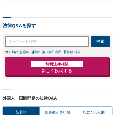
む複雑な相続もお受けします。揉
汲み取り、納得の
める前・揉めてしまった後、いず
いく解決を目指し
れも柔軟に対応いたします。どう
ます。
ぞお電話ください。
法律Q&Aを探す
検索
例）
離婚 慰謝料
誹謗中傷
相続 遺産
著作物 違法
無料法律相談
新しく投稿する
外国人・国際問題の法律Q&A
新着順
回答数が多い順
役にたった順