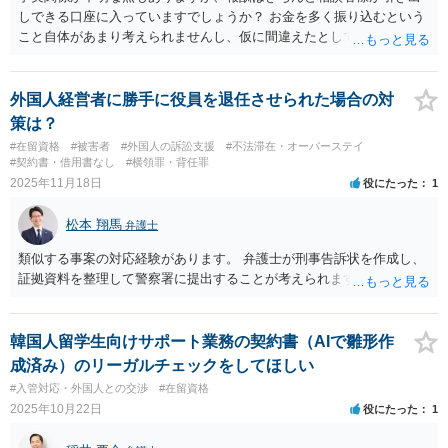
売する場合は、販売国の商標・意匠等を確認する必要があります。 他
しできる口座に入っていますでしょうか？ お金を多く振り込むという
の作家の例は、許諾を得ている、権利が消滅している、侵害に当たら
こと自体があまり考えられませんし、仮に間違えたとしても、海外の
ない、又は単に権利行使されていないなど、様々な可能性がありま
銀行預金口座に現金で振り込んで返金というのが通常と思いますの
す。他人が販売していることだけでは、適法とは判断できません。
で、paypayを使うというのは、話として怪しい感じがします。 絶対に
損のないように行動されるとよいと思われます。
外国人経営者に勝手に役員を退任させられた場合の対
策は？
#在留資格
#被害者
#外国人の訴訟支援
#不法滞在・オーバーステイ
#契約書・借用書なし
#横領罪・背任罪
2025年11月18日
役にたった
1
松本 翔馬
弁護士
類似する事案の対応経験があります。 弁護士が刑事告訴状を作成し、
証拠資料を整理して警察署に提出することが考えられます。
韓国人留学生向けサポート業務の契約書（AIで雛形作
成済み）のリーガルチェックをしてほしい
#入管対応・外国人との交渉
#在留資格
2025年10月22日
役にたった
1