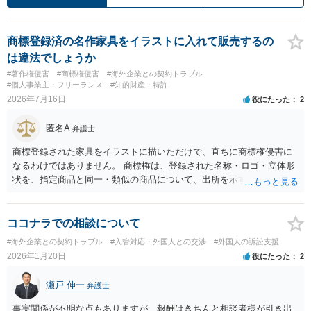
商標登録済の名作家具をイラストに入れて販売するの
は違法でしょうか
#著作権侵害
#商標権侵害
#海外企業との契約トラブル
#個人事業主・フリーランス
#知的財産・特許
2026年7月16日
役にたった
2
匿名A
弁護士
商標登録された家具をイラストに描いただけで、直ちに商標権侵害に
なるわけではありません。 商標権は、登録された名称・ロゴ・立体形
状を、指定商品と同一・類似の商品について、出所を示す表示として
使用した場合に問題となります。したがって、家具を作品の題材とし
て描くにとどまる場合は、通常、商標権侵害にはなりにくいと考えら
れます。 ただし、家具名や特徴的な形状を商品名・広告に大きく表示
ココナラでの相談について
し、公式商品やライセンス商品と誤認させる販売方法であれば、商標
#海外企業との契約トラブル
#入管対応・外国人との交渉
#外国人の訴訟支援
権や不正競争防止法上の問題が生じ得ます。家具のデザインに著作権
2026年1月20日
役にたった
2
が認められる場合は、著作権も別途問題となります。 無料のSNS投稿
やプレゼントでも、著作権侵害は成立し得ます。商標権については、
瀬戸 伸一
弁護士
有料か無料かよりも、商標として使用しているかが重要です。 また、
日本の商標権は原則として日本国内にのみ効力を持ちます。外国で販
事実関係が不明な点もありますが、報酬はきちんと相談者様が引き出