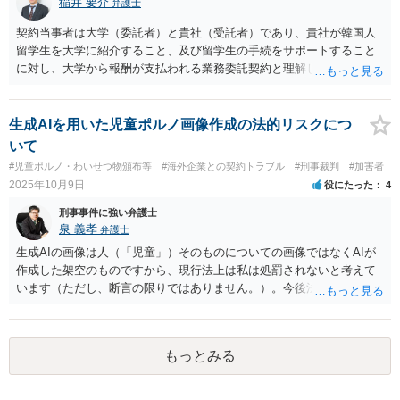
稲井 要介
弁護士
契約当事者は大学（委託者）と貴社（受託者）であり、貴社が韓国人
留学生を大学に紹介すること、及び留学生の手続をサポートすること
に対し、大学から報酬が支払われる業務委託契約と理解しました。 留
学生支援業務に精通しておりませんが、法人間の業務委託契約につ
き、契約書の作成・チェックを多く行った経験があります。
生成AIを用いた児童ポルノ画像作成の法的リスクにつ
いて
#児童ポルノ・わいせつ物頒布等
#海外企業との契約トラブル
#刑事裁判
#加害者
2025年10月9日
役にたった
4
刑事事件に強い弁護士
泉 義孝
弁護士
生成AIの画像は人（「児童」）そのものについての画像ではなくAIが
作成した架空のものですから、現行法上は私は処罰されないと考えて
います（ただし、断言の限りではありません。）。今後法律改正があ
りAIによる画像も処罰対象になるかもしれません。 回答になっている
かどうか不明ですが、よろしくお願いいたします。
もっとみる