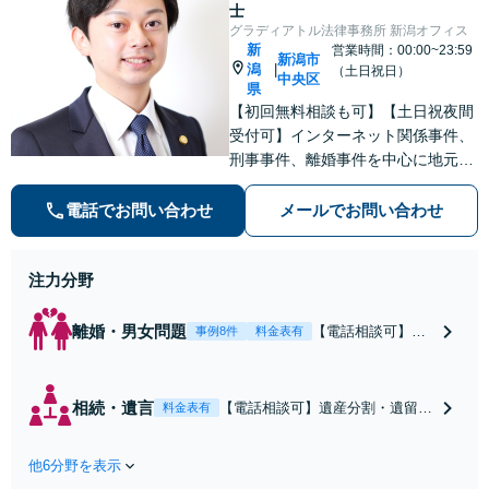
士
グラディアトル法律事務所 新潟オフィス
新
営業時間：00:00~23:59
新潟市
潟
|
（土日祝日）
中央区
県
【初回無料相談も可】【土日祝夜間
受付可】インターネット関係事件、
刑事事件、離婚事件を中心に地元新
潟で弁護士業一筋。若さと誠意と情
熱を胸に、依頼者様と真正面から向
電話でお問い合わせ
メールでお問い合わせ
き合います。
注力分野
離婚・男女問題
【電話相談可】不
事例8件
料金表有
倫・浮気の慰謝料
請求・財産分与・
養育費・親権等、
相続・遺言
【電話相談可】遺産分割・遺留
料金表有
離婚に関するご相
分・遺言書作成など相続全般をめ
談はおまかせくだ
ぐるご相談をお受けしておりま
さい。依頼者様の
他6分野を表示
す。株式や不動産、事業承継が絡
お気持ちを充分に