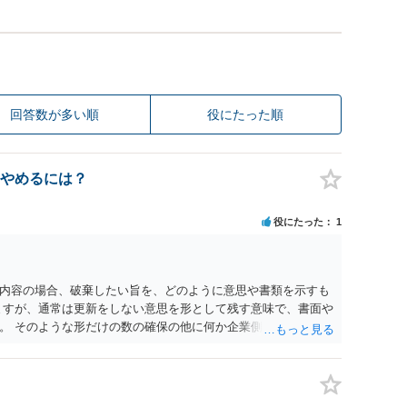
回答数が多い順
役にたった順
やめるには？
役にたった
1
内容の場合、破棄したい旨を、どのように意思や書類を示すも
ますが、通常は更新をしない意思を形として残す意味で、書面や
。 そのような形だけの数の確保の他に何か企業側にメリットが
は分かりかねますが、ご質問者様が業務を受託する側のお立場で
企業側は報酬を支払う義務を負うことになるので（ご質問者様
ることは望ましい状態ではないと思料いたします。