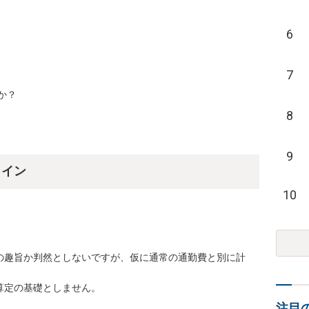
6
7
か？
8
9
ライン
10
の趣旨か判然としないですが、仮に通常の通勤費と別に計
定の基礎としません。

注目