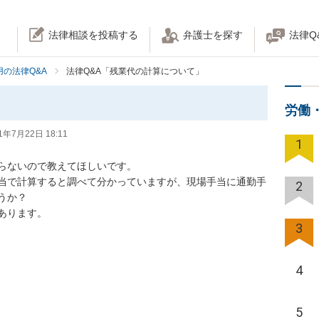
法律相談を投稿する
弁護士を探す
法律Q
の法律Q&A
法律Q&A「残業代の計算について」
労働
1年7月22日 18:11
1
ないので教えてほしいです。

当で計算すると調べて分かっていますが、現場手当に通勤手
2
？

ります。

3
4
5