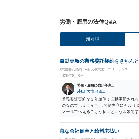
労働・雇用の法律Q&A
新着順
自動更新の業務委託契約をきちんと
#業務委託契約
#個人事業主・フリーランス
2026年8月8日
労働・雇用に強い弁護士
外山 大地
弁護士
業務委託契約が１年単位で自動更新される
のなのでしょうか？ →契約内容にもより
メールで伝えることが多いという印象です
あるのでしょうか？ →企業側のメリット
あれば、自動更新で契約が延長されると、
も業務を提供する義務を負う）、放置をす
急な会社倒産と給料未払い