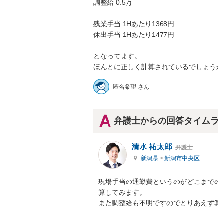
調整給 0.5万

残業手当 1Hあたり1368円

休出手当 1Hあたり1477円

となってます。

ほんとに正しく計算されているでしょう
匿名希望 さん
弁護士からの回答タイム
清水 祐太郎
弁護士
新潟県
>
新潟市中央区
現場手当の通勤費というのがどこまで
算してみます。

また調整給も不明ですのでとりあえず算