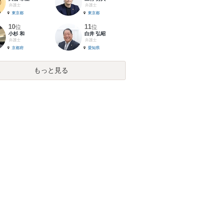
弁護士
弁護士
東京都
東京都
10
11
位
位
小杉 和
白井 弘昭
弁護士
弁護士
京都府
愛知県
もっと見る