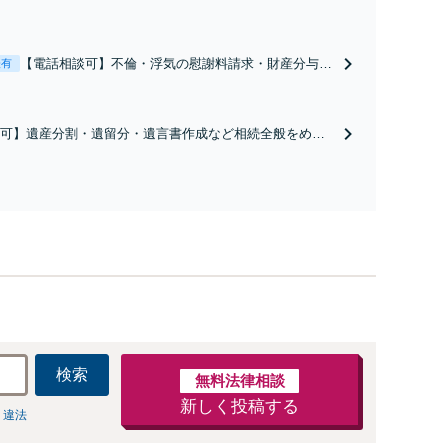
【電話相談可】不倫・浮気の慰謝料請求・財産分与・
表有
養育費・親権等、離婚に関するご相談はおまかせくだ
さい。依頼者様のお気持ちを充分に汲み取り、納得の
いく解決を目指します。
可】遺産分割・遺留分・遺言書作成など相続全般をめぐ
お受けしております。株式や不動産、事業承継が絡む複
お受けします。揉める前・揉めてしまった後、いずれも
いたします。どうぞお電話ください。
検索
無料法律相談
新しく投稿する
 違法