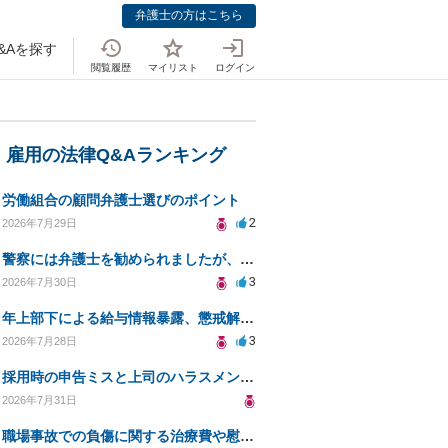
弁護士の方はこちら
&Aを探す
閲覧履歴
マイリスト
ログイン
・雇用の法律Q&Aランキング
労働組合の顧問弁護士選びのポイント
2
2026年7月29日
警察には弁護士を勧められましたが、費用対効果で依頼をすることを躊躇しています。
3
2026年7月30日
年上部下による給与情報暴露、懲戒解雇は可能ですか？
3
2026年7月28日
採用時の申告ミスと上司のハラスメント、事前対応は？
2026年7月31日
職場事故での負傷に関する治療費や慰謝料の相談について