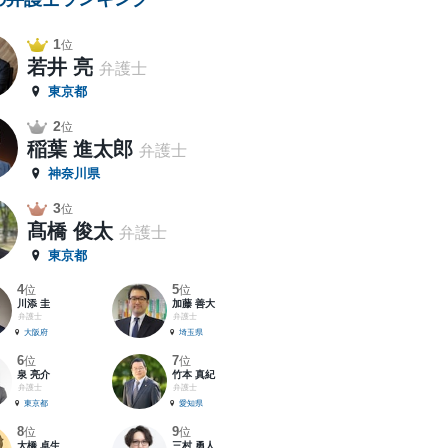
1
位
若井 亮
弁護士
東京都
2
位
稲葉 進太郎
弁護士
神奈川県
3
位
髙橋 俊太
弁護士
東京都
4
5
位
位
川添 圭
加藤 善大
弁護士
弁護士
大阪府
埼玉県
6
7
位
位
泉 亮介
竹本 真紀
弁護士
弁護士
東京都
愛知県
8
9
位
位
大橋 卓生
三村 勇人