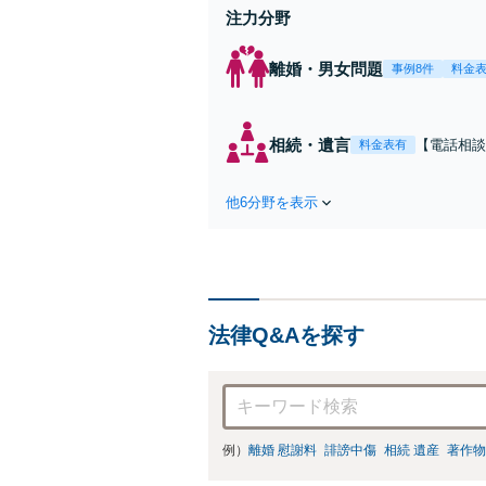
注力分野
離婚・男女問題
事例8件
料金
相続・遺言
【電話相談
料金表有
るご相談を
雑な相続も
他6分野を表示
柔軟に対応
法律Q&Aを探す
例）
離婚 慰謝料
誹謗中傷
相続 遺産
著作物