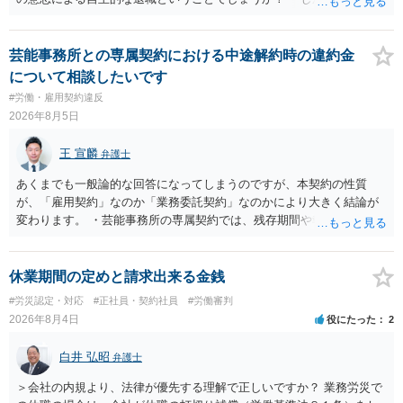
れた経緯からすると、事実上は解雇処分であると解する余地がありま
す。 その場合、解雇には客観的で合理的な理由が必要であり、かつ
解雇という処分が社会通念上相当と認められない限り、解雇は無効で
芸能事務所との専属契約における中途解約時の違約金
す。 結局、貴殿のネット炎上の内容や原因、勤務先に与えた影響な
について相談したいです
どを具体的に検討しなければ、何とも申し上げることができません。
#労働・雇用契約違反
また、育児休業法関係の問題もあるかもしれません。 ある程度労働
2026年8月5日
法に関する専門的な知識が必要な事案ですので、一度、お近くの弁護
士にご相談下さい。
王 宣麟
弁護士
あくまでも一般論的な回答になってしまうのですが、本契約の性質
が、「雇用契約」なのか「業務委託契約」なのかにより大きく結論が
変わります。 ・芸能事務所の専属契約では、残存期間や報酬額、投下
コストを基準に違約金や損害金を設定する例はあります。ただし、実
務上よくあるからといって当然に適法という意味ではなく、実際の損
害との対応関係や合理性が重要です。 ・違約金に上限がなくても、常
休業期間の定めと請求出来る金銭
に有効になるわけではありません。契約が労働契約に近い実態なら労
#労災認定・対応
#正社員・契約社員
#労働審判
基法16条で無効となる余地があり、そうでなくても、金額が事務所の
2026年8月4日
役にたった
2
損害と比べて過大なら無効や減額が争点になります。 ・契約前の修正
交渉は一般的です。 交渉の方向としては、上限額を設ける、実損害ベ
白井 弘昭
弁護士
ースにする、算定根拠を明確化する、違約金ではなく「合理的な実
費・未回収費用のみ」に限定する、などが典型です。 ・弁護士に契約
＞会社の内規より、法律が優先する理解で正しいですか？ 業務労災で
前に契約書の内容をレビューしてもらう価値は十分にあると思われま