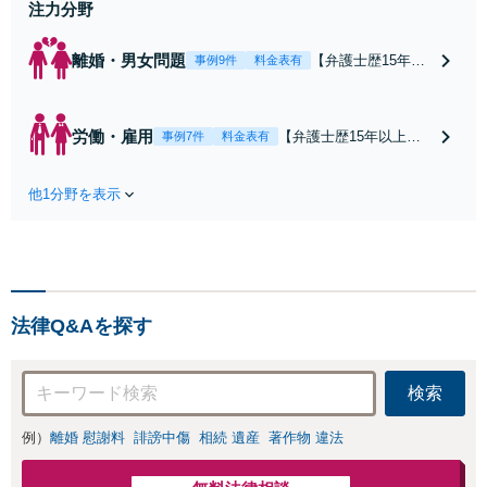
注力分野
離婚・男女問題
【弁護士歴15年以
事例9件
料金表有
上】【津地方裁判
所3分】解決実績多
数！熟年離婚やW
労働・雇用
【弁護士歴15年以上】
事例7件
料金表有
不倫による調停や
未払い残業代や不当解
協議はお任せくだ
雇などの解決実績が多
さい。相談者さま
他1分野を表示
数あります。闘うため
のご意向を尊重
には証拠が肝要です！
し、納得いただけ
証拠集めのコツをお伝
る解決を目指しま
えするなど、納得いた
す【オンライン面
だける解決のためにご
談OK】【お子さま
依頼者と二人三脚で取
連れの相談可】
法律Q&Aを探す
り組みます【オンライ
ン面談OK】
検索
例）
離婚 慰謝料
誹謗中傷
相続 遺産
著作物 違法