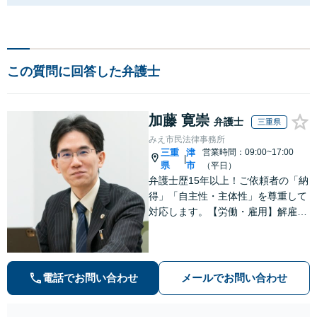
この質問に回答した弁護士
加藤 寛崇
弁護士
三重県
みえ市民法律事務所
三重
津
営業時間：09:00~17:00
|
県
市
（平日）
弁護士歴15年以上！ご依頼者の「納
得」「自主性・主体性」を尊重して
対応します。【労働・雇用】解雇や
未払い残業代のトラブルはお任せく
ださい。【離婚・男女】豊富な対応
実績があります。
電話でお問い合わせ
メールでお問い合わせ