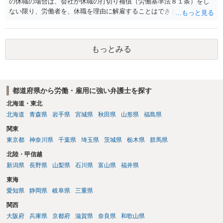
の休職の場合は、会社が休職の打切り補償（労働基準法８１条）をし
す。 争点は、契約類型が雇用か業務委託か、実態として労働者性があ
ない限り、労働者を、休職を理由に解雇することはできません（労働
るか、解除事由が双方にどう定められているか、違約金の算定根拠が
基準法19条）。 会社の就業規則にて定められている休職期間及び休職
合理的か、という複数論点に分かれます。契約前なら、交渉のパワー
期間満了による退職は、業務労災への適用はありませんので、ご安心
バランスの問題もありますが、修正余地があるうえ、後から争うより
ください。 仮に会社が打切り補償をせずに解雇した場合は、不当解雇
コストを抑えやすいので、資料等を持参の上弁護士に確認されること
もっとみる
に当たります。 ＞労災の休業補償と、所得補償保険の保険金とは別
をお勧めします。 ・事務所側の解除でも、解除理由によってはタレン
に、受け取れる金銭はありますでしょうか？ 業務労災の場合は、会社
ト側に損害賠償が発生する建付けになっていることはあります。ただ
の安全配慮義務違反が認められると解されますので、会社の損害賠償
し、事務所側が一方的に解除したのにタレントへ違約金を課す設計
責任（治療費、通院慰謝料、入院費、入院慰謝料、後遺障害慰謝料、
は、合理性や対価性を欠くとして争いやすいです。逆に、タレント側
都道府県から労働・雇用に強い弁護士を探す
逸失利益等）が認められる可能性が高いと思われます。 また、業務労
の重大な契約違反がある場合は、実損害の範囲で請求される可能性は
災での第三者行為傷害（同僚の不注意等による事故）の場合は、当該
北海道・東北
あります。
第三者の賠償責任も考えられます。 労災で支払われた分は、損害額か
北海道
青森県
岩手県
宮城県
秋田県
山形県
福島県
ら控除（損益相殺）されますが、それを超えた部分は、会社もしく
関東
は、第三者から支払ってもらうことになります。 会社等との交渉が必
東京都
神奈川県
千葉県
埼玉県
茨城県
栃木県
群馬県
要になると思います（良い会社でしたら、自ら話してくると思います
が・・・）。極めて専門的な話ですので、詳細もしくは対応を最寄り
北陸・甲信越
の弁護士にご相談ください。 以上、ご参考まで。
新潟県
長野県
山梨県
石川県
富山県
福井県
東海
愛知県
静岡県
岐阜県
三重県
関西
大阪府
兵庫県
京都府
滋賀県
奈良県
和歌山県