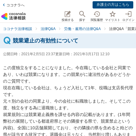
弁護士の方はこちら
ココナラへ
投稿する
探す
閲覧履歴
マイリスト
ログイン
ココナラ法律相談
法律Q&A
労働・雇用の法律Q&A
法律Q&A「競
競業避止の有効性について
公開日時：
2021年2月5日 23:37
更新日時：
2021年3月17日 12:10
この度独立をすることになりました。今在職している会社と同業で
あり、いわば競業になります。この競業がに違法性があるかどうか
のご質問です。

現在在職している会社は、ちょうど入社して1年、役職は支店長代理
です。

元々別の会社の同業より、今の会社に転職致しました。そしてこの
度、独立をする為に退職致します。

就業規則には競業避止義務を課せる内容の記載があります。(1年間
弊社の展開している都道府県とその隣接する県で、競業禁止という
内容)。全国に10店舗展開しており、その隣接の県を含めると殆どの
県が該当する状況です。退職金は元々なく、当然割り増しもありま