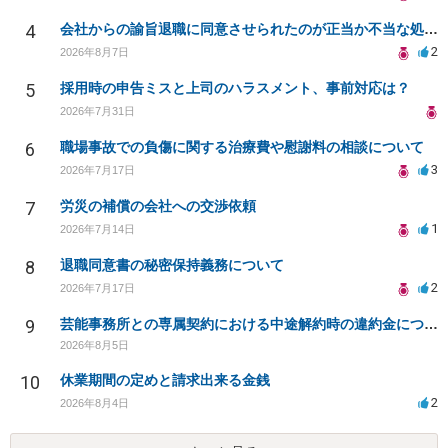
4
会社からの諭旨退職に同意させられたのが正当か不当な処分かどうか教えてほしい
2
2026年8月7日
5
採用時の申告ミスと上司のハラスメント、事前対応は？
2026年7月31日
6
職場事故での負傷に関する治療費や慰謝料の相談について
3
2026年7月17日
7
労災の補償の会社への交渉依頼
1
2026年7月14日
8
退職同意書の秘密保持義務について
2
2026年7月17日
9
芸能事務所との専属契約における中途解約時の違約金について相談したいです
2026年8月5日
10
休業期間の定めと請求出来る金銭
2
2026年8月4日