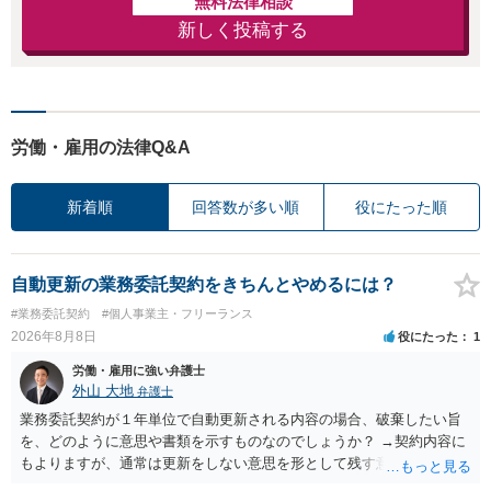
無料法律相談
新しく投稿する
労働・雇用の法律Q&A
新着順
回答数が多い順
役にたった順
自動更新の業務委託契約をきちんとやめるには？
#業務委託契約
#個人事業主・フリーランス
2026年8月8日
役にたった
1
労働・雇用に強い弁護士
外山 大地
弁護士
業務委託契約が１年単位で自動更新される内容の場合、破棄したい旨
を、どのように意思や書類を示すものなのでしょうか？ →契約内容に
もよりますが、通常は更新をしない意思を形として残す意味で、書面
やメールで伝えることが多いという印象です。 そのような形だけの数