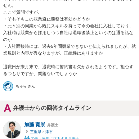
せん。

ここで質問ですが、

・そもそもこの競業避止義務は有効かどうか

・元々別の同業から既にスキルを持って今の会社に入社しており、
入社時は競業から採用しつつ自社は退職後禁止というのは通る話な
のか

・入社面接時には、過去5年間競業できないと伝えられましたが、就
業規則と内容が異なりますが、正統性はありますか

退職日が来月末で、退職時に誓約書を欠かされるようです。拒否す
るつもりですが、問題ないでしょうか
ちゅら さん
弁護士からの回答タイムライン
加藤 寛崇
弁護士
三重県
>
津市
労働・雇用に注力する弁護士