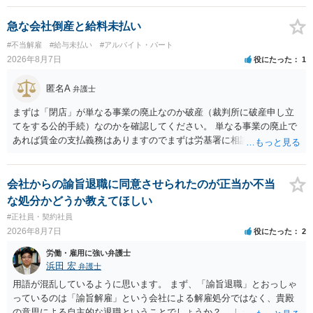
の確保の他に何か企業側にメリットがあるのでしょうか？ →企業側の
メリットは分かりかねますが、ご質問者様が業務を受託する側のお立
急な会社倒産と給料未払い
場であれば、自動更新で契約が延長されると、企業側は報酬を支払う
#不当解雇
#給与未払い
#アルバイト・パート
義務を負うことになるので（ご質問者様も業務を提供する義務を負
2026年8月7日
役にたった
1
う）、放置をすることは望ましい状態ではないと思料いたします。
匿名A
弁護士
まずは「閉店」が単なる事業の廃止なのか破産（裁判所に破産申し立
てをする公的手続）なのかを確認してください。 単なる事業の廃止で
あれば賃金の支払義務はありますのでまずは労基署に相談してくださ
い。破産申立てであれば破産手続きの中で破産管財人から（全額は難
しいかもしれませんが）賃金などの労働債権は他の債務より優先して
支払われます。ただし支払までにかなり時間がかかるでしょう。 さら
会社からの諭旨退職に同意させられたのが正当か不当
に、「独立行政法人労働者健康安全機構 」という公的機関が未払賃金
な処分かどうか教えてほしい
の立替事業を行っています。詳しくは、同機構の＜未払賃金立替払相
#正社員・契約社員
談コーナー＞ TEL 044-431-8663 相談時間：土日祝日を除く9:15～1
2026年8月7日
役にたった
2
7:00 に相談してみてください。同じように未払となった他の従業員の
方がいれば一緒に相談してみるといいでしょう。
労働・雇用に強い弁護士
浜田 宏
弁護士
用語が混乱しているように思います。 まず、「諭旨退職」とおっしゃ
っているのは「諭旨解雇」という会社による解雇処分ではなく、貴殿
の意思による自主的な退職ということでしょうか？ しかし、記載さ