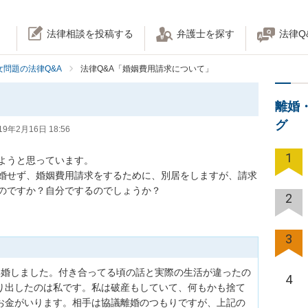
法律相談を投稿する
弁護士を探す
法律Q
女問題の法律Q&A
法律Q&A「婚姻費用請求について」
離婚
グ
19年2月16日 18:56
1
うと思っています。

婚せず、婚姻費用請求をするために、別居をしますが、請求
のですか？自分でするのでしょうか？
2
3
再婚しました。付き合ってる頃の話と実際の生活が違ったの
4
り出したのは私です。私は破産もしていて、何もかも捨て
お金がいります。相手は協議離婚のつもりですが、上記の