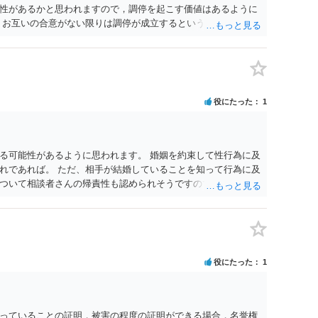
性があるかと思われますので，調停を起こす価値はあるように
，お互いの合意がない限りは調停が成立するということはないた
調停で終わらせるよう努めるのか，裁判離婚を見据えて調停で
要となるかと思われます。 お一人で対応するのは難しい側面も
れると良いかと思われます。
役にたった
1
る可能性があるように思われます。 婚姻を約束して性行為に及
れであれば。 ただ、相手が結婚していることを知って行為に及
ついて相談者さんの帰責性も認められそうですので、あまり慰
 一度、最寄りの弁護士に相談してみてください。
役にたった
1
っていることの証明，被害の程度の証明ができる場合，名誉権