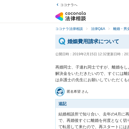
ココナラへ
ココナラ法律相談
法律Q&A
離婚・男
婚姻費用請求について
公開日時：
2019年2月15日 12:32
更新日時：
20
再婚同士、子連れ同士ですが、離婚をしよ
解決金をいただきたいので、すぐには離
は弁護士の先生にお願いしていただくも
匿名希望 さん
追記
結婚相談所で知り合い、去年の4月に
で、再婚後すぐに離婚を何度となく切
て転居して来たので、再スタートには