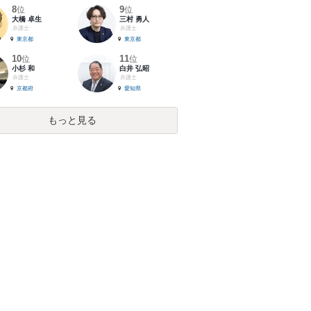
8
9
位
位
大橋 卓生
三村 勇人
弁護士
弁護士
東京都
東京都
10
11
位
位
小杉 和
白井 弘昭
弁護士
弁護士
京都府
愛知県
もっと見る