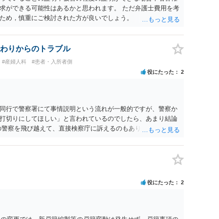
求ができる可能性はあるかと思われます。 ただ弁護士費用を考
ため，慎重にご検討された方が良いでしょう。
わりからのトラブル
#産婦人科
#患者・入所者側
役にたった
2
同行で警察署にて事情説明という流れが一般的ですが、警察か
打切りにしてほしい」と言われているのでしたら、あまり結論
の警察を飛び越えて、直接検察庁に訴えるのもありかもしれない
だと思われますので、やはり結論は変わらないかもしれないで
たっている弁護士に相談してみてはいかがでしょうか。 以上、
役にたった
2