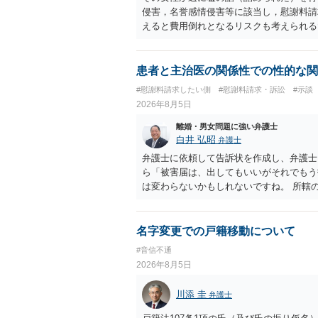
侵害，名誉感情侵害等に該当し，慰謝料請
えると費用倒れとなるリスクも考えられる
患者と主治医の関係性での性的な関
#慰謝料請求したい側
#慰謝料請求・訴訟
#示談
2026年8月5日
離婚・男女問題に強い弁護士
白井 弘昭
弁護士
弁護士に依頼して告訴状を作成し、弁護士
ら「被害届は、出してもいいがそれでもう
は変わらないかもしれないですね。 所轄
ですが、実際に捜査をするのは、結局所轄
す。 一度、最寄りの「刑事に強い」とう
ご参考まで。
名字変更での戸籍移動について
#音信不通
2026年8月5日
川添 圭
弁護士