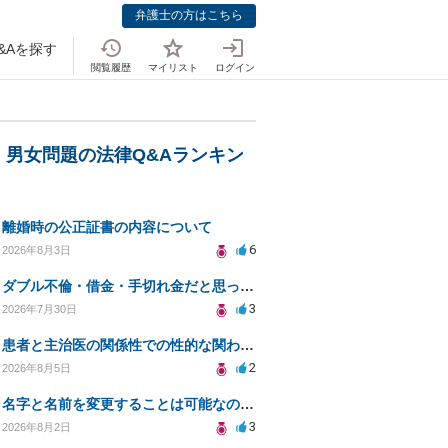
弁護士の方はこちら
&Aを探す
閲覧履歴
マイリスト
ログイン
・男女問題の法律Q&Aランキン
離婚時の公正証書の内容について
6
2026年8月3日
ダブル不倫・借金・手切れ金だと思っていたお金を1年後いまさら脅迫罪として通知書が来てまとめて請求
3
2026年7月30日
患者と主治医の関係性での性的な関わりからのトラブル
2
2026年8月5日
名字と名前を変更することは可能なのか？
3
2026年8月2日