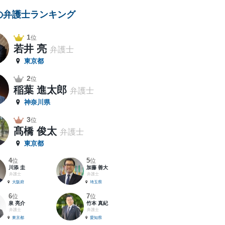
の弁護士ランキング
1
位
若井 亮
弁護士
東京都
2
位
稲葉 進太郎
弁護士
神奈川県
3
位
髙橋 俊太
弁護士
東京都
4
5
位
位
川添 圭
加藤 善大
弁護士
弁護士
大阪府
埼玉県
6
7
位
位
泉 亮介
竹本 真紀
弁護士
弁護士
東京都
愛知県