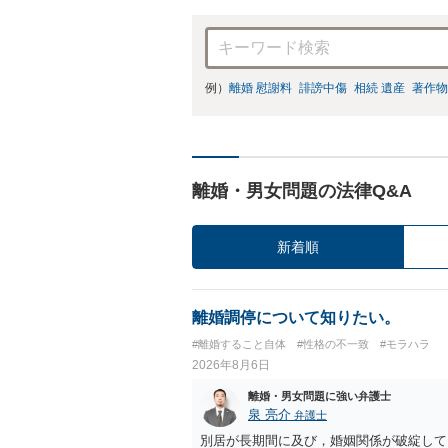
例）
離婚 慰謝料
誹謗中傷
相続 遺産
著作物
離婚・男女問題の法律Q&A
新着順
離婚調停について知りたい。
#離婚すること自体
#性格の不一致
#モラハラ
2026年8月6日
離婚・男女問題に強い弁護士
泉 亮介
弁護士
別居が長期間に及び，婚姻関係が破綻して