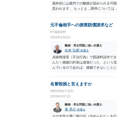
最終的には裁判での離婚が認められる可能
思われます。 もっとも，調停については
め，相手が合意するメリットをだしてでも
の離婚に固執しないかいずれかの対応は必
ありますので弁護士を立てることを検討さ
元不倫相手への損害賠償請求など
#不倫慰謝料
2026年8月6日
離婚・男女問題に強い弁護士
白井 弘昭
弁護士
貞操権侵害（不法行為）で慰謝料請求でき
んだ＞婚姻の約束は虚偽だった、という流
んでいるのであれば、婚姻できないことに
謝料は高額にならないように思われます。
名誉毀損と言えますか
#異性関係(不貞等)
2026年8月7日
離婚・男女問題に強い弁護士
泉 亮介
弁護士
その女性が週に嘘の話（詰められた）を行