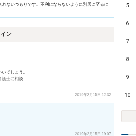
入れないつもりです。不利にならないように別居に至るに
5
6
ライン
7
8
いでしょう。

9
護士に相談

10
2019年2月15日 12:32
。
2019年2月15日 19:07