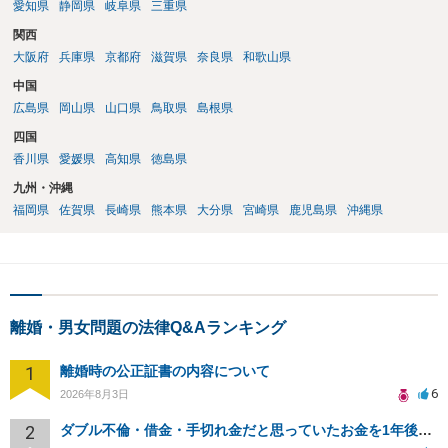
愛知県
静岡県
岐阜県
三重県
関西
大阪府
兵庫県
京都府
滋賀県
奈良県
和歌山県
中国
広島県
岡山県
山口県
鳥取県
島根県
四国
香川県
愛媛県
高知県
徳島県
九州・沖縄
福岡県
佐賀県
長崎県
熊本県
大分県
宮崎県
鹿児島県
沖縄県
離婚・男女問題の法律Q&Aランキング
1
離婚時の公正証書の内容について
6
2026年8月3日
2
ダブル不倫・借金・手切れ金だと思っていたお金を1年後いまさら脅迫罪として通知書が来てまとめて請求