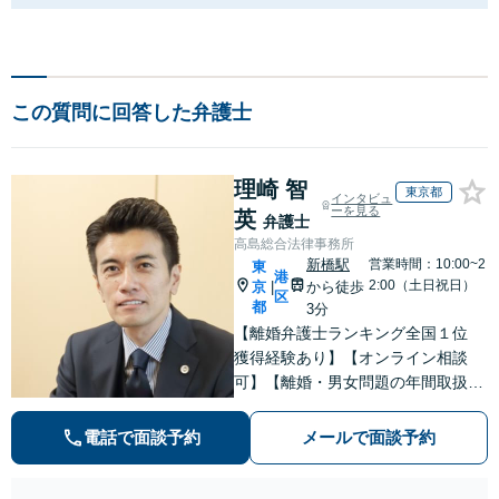
この質問に回答した弁護士
理崎 智
東京都
インタビュ
ーを見る
英
弁護士
高島総合法律事務所
新橋駅
営業時間：10:00~2
東
港
2:00（土日祝日）
京
から徒歩
|
区
都
3分
【離婚弁護士ランキング全国１位
獲得経験あり】【オンライン相談
可】【離婚・男女問題の年間取扱件
数100件以上】 離婚や男女問題で泣
き寝入りしたくないという方は是非
電話で面談予約
メールで面談予約
ご相談ください。