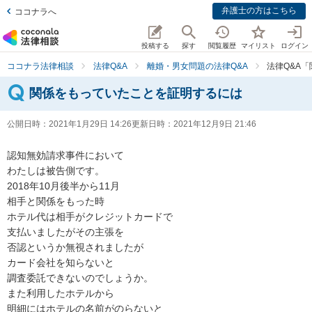
弁護士の方はこちら
ココナラへ
投稿する
探す
閲覧履歴
マイリスト
ログイン
ココナラ法律相談
法律Q&A
離婚・男女問題の法律Q&A
法律Q&A
関係をもっていたことを証明するには
公開日時：
2021年1月29日 14:26
更新日時：
2021年12月9日 21:46
認知無効請求事件において

わたしは被告側です。

2018年10月後半から11月

相手と関係をもった時

ホテル代は相手がクレジットカードで

支払いましたがその主張を

否認というか無視されましたが

カード会社を知らないと

調査委託できないのでしょうか。

また利用したホテルから

明細にはホテルの名前がのらないと
