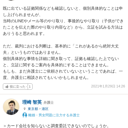
既に出ている証拠関係なども確認しないと、個別具体的なことは申
し上げられませんが、

当時のLINEやメール等のやり取り、事後的なやり取り（子供ができ
たことを伝えた際のやり取り内容など）から、立証を試みる方法は
ありうると思われます。

ただ、裁判における判断は、基本的に「これがあるから絶対大丈
夫」というものではありません。

個別具体的な事情を詳細に聞き取って、証拠も確認した上でない
と、立証に関するご案内を具体的にすることはできません。

もしも、まだ弁護士にご依頼されていないということであれば、一
度、弁護士に相談されてもいいかもしれません。
2021年1月29日 14:26
役に立った
1
理崎 智英
弁護士
東京都
>
港区
離婚・男女問題に注力する弁護士
＞カード会社を知らないと調査委託できないのでしょうか。
