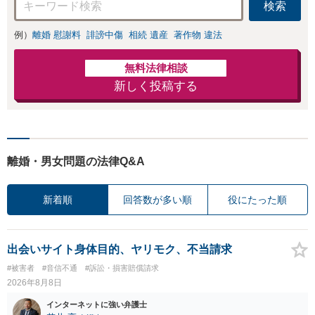
検索
例）
離婚 慰謝料
誹謗中傷
相続 遺産
著作物 違法
無料法律相談
新しく投稿する
離婚・男女問題の法律Q&A
新着順
回答数が多い順
役にたった順
出会いサイト身体目的、ヤリモク、不当請求
#被害者
#音信不通
#訴訟・損害賠償請求
2026年8月8日
インターネットに強い弁護士