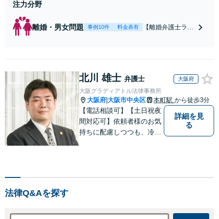
注力分野
離婚・男女問題
【離婚弁護士ラン
事例10件
料金表有
キング全国１位
獲得経験あり】
【初回相談料１時
間１万１０００
北川 雄士
円】【離婚・不倫
弁護士
大阪府
問題に特化／実績
大阪グラディアトル法律事務所
多数】財産分与、
大阪府
大阪市中央区
本町駅
から徒歩3分
|
慰謝料、養育費等
【電話相談可】【土日祝夜
で金銭的に満足で
詳細を見
間対応可】依頼者様のお気
る
きる解決を目指し
持ちに配慮しつつも、冷静
ます。
かつ現実的な解決策を探る
ことが、依頼者様のよりよ
い未来につながると考えて
います。離婚・刑事事件・
相続など何でもご相談くだ
法律Q&Aを探す
さい。