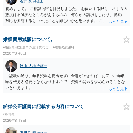
若井 亮
弁護士
初めまして。 ご相談内容を拝見しました。 お伺いする限り、相手方の
態度は不誠実なところがあるものの、何らかの請求をしたり、警察に
対応を要請するといったことは難しいかと思います。 ご参考になれば
幸いです。
婚姻費用減額について。
#婚姻費用(別居中の生活費など)
#離婚の慰謝料
2026年8月8日
外山 大地
弁護士
ご記載の通り、年収資料を提出せずに合意ができれば、お互いの年収
額を伝える必要はなくなりますので、資料の開示を求められることな
いといえます。
離婚公正証書に記載する内容について
#養育費
2026年8月8日
肥田 弘昭
弁護士