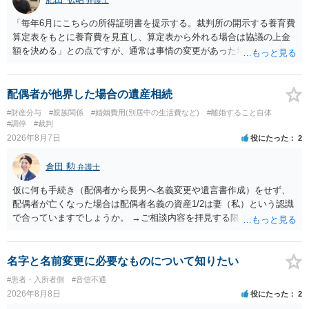
「毎年6月にこちらの所得証明書を提示する。裁判所の開示する養育費
算定表をもとに養育費を見直し、算定表から外れる場合は協議の上金
額を決める」との点ですが、通常は事情の変更があった場合に変更し
ますので妥当とまでは言えないかと思います。「養育費は当初予測出
来なかった事情の変更により双方協議の上増減出来る」と「通知義務
に勤務先」が含まれているので、私に収入が入った事は相手に通知が
配偶者が他界した場合の遺産相続
行く事になり、上記のような文言が無くても養育費の見直しは適宜出
#財産分与
#親族関係
#婚姻費用(別居中の生活費など)
#離婚すること自体
来るかと思うのですが違うのでしょうか？との点はそのとおりかと思
#調停
#裁判
います。養育費は事情の変更があった場合に変更するので毎年見直す
2026年8月7日
役にたった
2
ことはあまりないです。ご参考にしてください。
倉田 勲
弁護士
仮に何も手続き（配偶者から長男へ名義変更や遺言書作成）をせず、
配偶者が亡くなった場合は配偶者名義の資産1/2は妻（私）という認識
で合っていますでしょうか。 →ご相談内容を拝見する限りでは、その
認識で合ってはいます。 なお、逆に１/２しか権利がないため、自宅を
完全に所有する場合は、他の相続人に対して自宅の評価額の１/２の代
償金の支払いが必要になります。
名字と名前変更に必要なものについて知りたい
#患者・入所者側
#音信不通
2026年8月8日
役にたった
2