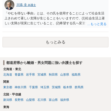
川添 圭
弁護士
「やむを得ない事由」とは、その氏を使用することによって社会生活
上きわめて著しい支障が生じることをいいますので、(1)社会生活上著
しい支障が現実に生じていること、(2)希望する氏へ変更できればその
支障が解消できる（解消される）ことを、具体的な資料をもって説明
できるかどうかがポイントです。 記録中に現れた一切の事情が判断対
象ですので、上記(1)と(2)を説明できる資料は全て（ただし理路整然
もっとみる
に）提出することが必要になります。「フラッシュバック」とのこと
なので、例えば、医学上確立されているPTSDの診断基準に合致した説
明とそれに沿う資料の提出が必要になってくるように思います。 精神
的・心理的な理由の氏変更は様々な意味でハードルがかなり高く、弁
都道府県から離婚・男女問題に強い弁護士を探す
護士へ依頼しても苦労することが強く予想されるところです。、もし
本人申立てをお考えであれば、医学知識はもちろん法律知識も要求さ
北海道・東北
れますので、性急な申立てをせず、知識と資料をしっかりと揃えて、
北海道
青森県
岩手県
宮城県
秋田県
山形県
福島県
万全の体制で申立てに臨んだ方がよいと思われます。
関東
東京都
神奈川県
千葉県
埼玉県
茨城県
栃木県
群馬県
北陸・甲信越
新潟県
長野県
山梨県
石川県
富山県
福井県
東海