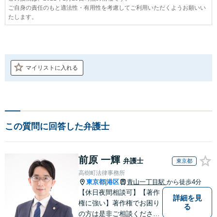
ご自身の責任のもと適法性・有用性を考慮してご利用いただくようお願いい
たします。
マイリストに入れる
この質問に回答した弁護士
前原 一輝
弁護士
東京都
高樹町法律事務所
東京都
港区
青山一丁目駅
から徒歩4分
|
【休日夜間相談可】【著作
詳細を見
権に強い】著作権でお困り
る
の方は是非ご相談くださ