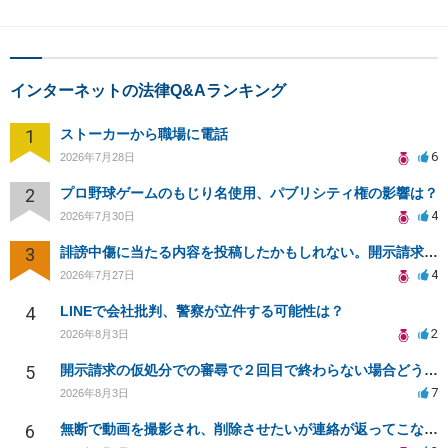
インターネットの法律Q&Aランキング
1
ストーカーから職場に電話
6
2026年7月28日
2
プロ野球ゲームのもじり名使用、パブリシティ権の影響は？
4
2026年7月30日
3
誹謗中傷に当たる内容を投稿したかもしれない。開示請求や民事刑事裁判に発展しうるのか教えて欲しい。
4
2026年7月27日
4
LINEで会社批判、警察が立件する可能性は？
2
2026年8月3日
5
開示請求の仮処分での審尋で２回目で終わらない場合どうしたらいいですか
7
2026年8月3日
6
無断で動画を撮影され、削除させたいが連絡が返ってこない。