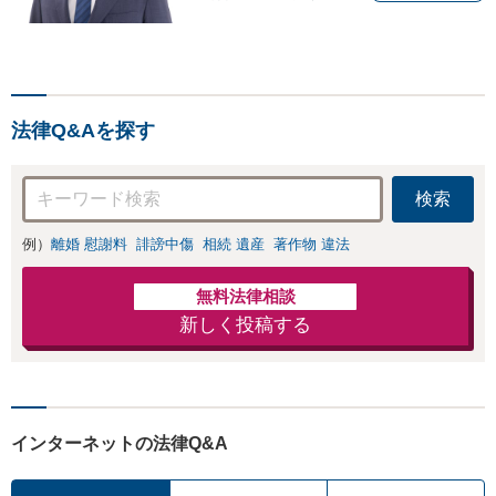
い。法人／個人に対応可
能。ビットトレント、契約
書チェック、インターネッ
トトラブル（誹謗中傷）に
も強み。【交通事故】後遺
法律Q&Aを探す
障害、保険会社との交渉、
過失割合の交渉など【青山
一丁目駅4分】
検索
例）
離婚 慰謝料
誹謗中傷
相続 遺産
著作物 違法
無料法律相談
新しく投稿する
インターネットの法律Q&A