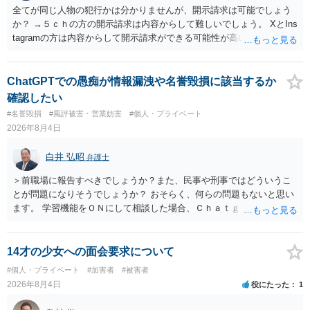
全てが同じ人物の犯行かは分かりませんが、開示請求は可能でしょう
か？ →５ｃｈの方の開示請求は内容からして難しいでしょう。 XとIns
tagramの方は内容からして開示請求ができる可能性が高いでしょう。
ただ、アカウントが削除されていると開示請求は失敗する可能性が高
いでしょう。７月中にアカウントが削除されている場合、今から進め
ても失敗する可能性が高いように思われます。 相手を特定できた場
ChatGPTでの愚痴が情報漏洩や名誉毀損に該当するか
合、相手に全ての弁護士費用を負担させることは可能でしょうか？ →
確認したい
訴訟外の交渉で相手方が認めれば負担させることができるでしょう。
#名誉毀損
#風評被害・営業妨害
#個人・プライベート
訴訟で判決となった場合は、実際の弁護士費用が認められる場合と認
2026年8月4日
められない場合があり何ともいえないところでしょう。
白井 弘昭
弁護士
＞前職場に報告すべきでしょうか？また、民事や刑事ではどういうこ
とが問題になりそうでしょうか？ おそらく、何らの問題もないと思い
ます。 学習機能をＯＮにして相談した場合、Ｃｈａｔｇｐｔがｏｐｅ
ｎＡＩに相談内容を蓄積し、他の質問者への何らかの回答の際に参照
する可能性がありますが、個人名や会社名を特定していない限り、一
般論として抽象化されて回答に織り込まれる可能性が生じるにすぎま
14才の少女への面会要求について
せんので、その情報自体が、秘密情報に当たるとは思えませんし、名
#個人・プライベート
#加害者
#被害者
誉棄損として、個人や会社に対する誹謗中傷の不特定多数への公開に
2026年8月4日
役にたった
1
当たるとも思われません。 もちろん、誰がその内容をｃｈａｔｇｐｔ
に入力したかも第三者にしられることはないので、個人や会社の特定