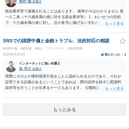
奥村 徹
弁護士
をせずに書き込んだことで（おそらく特定して書き込んだとして
も）、相談者さんが刑事民事の責任に問われることはないでしょう。
面会要求罪で逮捕されることはあります。 確率の％はわかりません 第
私見ながらご参考まで。
一八二条（十六歳未満の者に対する面会要求等） 1 わいせつの目的
で、十六歳未満の者に対し、次の各号に掲げるいずれかの行為をした
者（当該十六歳未満の者が十三歳以上である場合については、その者
が生まれた日より五年以上前の日に生まれた者に限る。）は、一年以
下の拘禁刑又は五十万円以下の罰金に処する。 一 威迫し、偽計を用
SNSでの誹謗中傷と金銭トラブル、法的対応の相談
い又は誘惑して面会を要求すること。 二 拒まれたにもかかわらず、
#誹謗中傷
#被害者
#個人・プライベート
#名誉毀損
反復して面会を要求すること。 三 金銭その他の利益を供与し、又は
2026年8月4日
役にたった
2
その申込み若しくは約束をして面会を要求すること。 2前項の罪を犯
し、よってわいせつの目的で当該十六歳未満の者と面会をした者は、
インターネットに強い弁護士
二年以下の拘禁刑又は百万円以下の罰金に処する。
泉 亮介
弁護士
実際にその人が権利侵害行為をしたと認められるものであり，それが
証明できる証拠があるということであれば，開示請求を経ずに慰謝料
請求等を行うことが出来るケースもあります。 公開相談の場では回答
は難しいかと思われますので，お手持ちの証拠資料を持参の上弁護士
に個別に相談されると良いでしょう。
もっとみる