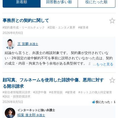
新着順
回答数が多い順
役にたった順
事務所との契約に関して
#契約書作成・リーガルチェック
#芸能・エンタメ業界
#被害者
2026年8月6日
王 宣麟
弁護士
結論から言うと、弁護士の相談対象です。 契約書が交付されていな
い・2年固定の途中解約不可を事前に説明されていなかった点は、契約
の成立・内容・拘束力を争う余地がある典型例です。 まずは、運営と
のやり取り、規約のスクショ等の証拠を集めて、弁護士に相談されて
みてはいかがでしょうか。 また同時並行で（もしまだされていないの
であれば）書面で退所意思の明確化はしておくべきだと考えます。
顔写真、フルネームを使用した誹謗中傷、悪用に対す
る開示請求
#発信者情報開示請求
#誹謗中傷
#名誉毀損
#被害者
#ネット上の個人特定被害
#訴訟・損害賠償請求
2026年8月5日
役にたった
1
インターネットに強い弁護士
稲葉 進太郎
弁護士