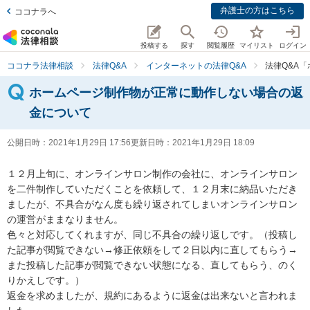
弁護士の方はこちら
ココナラへ
投稿する
探す
閲覧履歴
マイリスト
ログイン
ココナラ法律相談
法律Q&A
インターネットの法律Q&A
法律Q&A
ホームページ制作物が正常に動作しない場合の返
金について
公開日時：
2021年1月29日 17:56
更新日時：
2021年1月29日 18:09
１２月上旬に、オンラインサロン制作の会社に、オンラインサロン
を二件制作していただくことを依頼して、１２月末に納品いただき
ましたが、不具合がなん度も繰り返されてしまいオンラインサロン
の運営がままなりません。

色々と対応してくれますが、同じ不具合の繰り返しです。（投稿し
た記事が閲覧できない→修正依頼をして２日以内に直してもらう→
また投稿した記事が閲覧できない状態になる、直してもらう、のく
りかえしです。）

返金を求めましたが、規約にあるように返金は出来ないと言われま