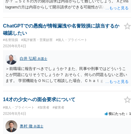
か？ →５ｃｈの方の開示請求は内容からして難しいでしょう。 XとIns
tagramの方は内容からして開示請求ができる可能性が高いでしょう。
ただ、アカウントが削除されていると開示請求は失敗する可能性が高
いでしょう。７月中にアカウントが削除されている場合、今から進め
ても失敗する可能性が高いように思われます。 相手を特定できた場
ChatGPTでの愚痴が情報漏洩や名誉毀損に該当するか
合、相手に全ての弁護士費用を負担させることは可能でしょうか？ →
確認したい
訴訟外の交渉で相手方が認めれば負担させることができるでしょう。
#名誉毀損
#風評被害・営業妨害
#個人・プライベート
訴訟で判決となった場合は、実際の弁護士費用が認められる場合と認
2026年8月4日
められない場合があり何ともいえないところでしょう。
白井 弘昭
弁護士
＞前職場に報告すべきでしょうか？また、民事や刑事ではどういうこ
とが問題になりそうでしょうか？ おそらく、何らの問題もないと思い
ます。 学習機能をＯＮにして相談した場合、Ｃｈａｔｇｐｔがｏｐｅ
ｎＡＩに相談内容を蓄積し、他の質問者への何らかの回答の際に参照
する可能性がありますが、個人名や会社名を特定していない限り、一
般論として抽象化されて回答に織り込まれる可能性が生じるにすぎま
14才の少女への面会要求について
せんので、その情報自体が、秘密情報に当たるとは思えませんし、名
#個人・プライベート
#加害者
#被害者
誉棄損として、個人や会社に対する誹謗中傷の不特定多数への公開に
2026年8月4日
役にたった
1
当たるとも思われません。 もちろん、誰がその内容をｃｈａｔｇｐｔ
に入力したかも第三者にしられることはないので、個人や会社の特定
奥村 徹
弁護士
をせずに書き込んだことで（おそらく特定して書き込んだとして