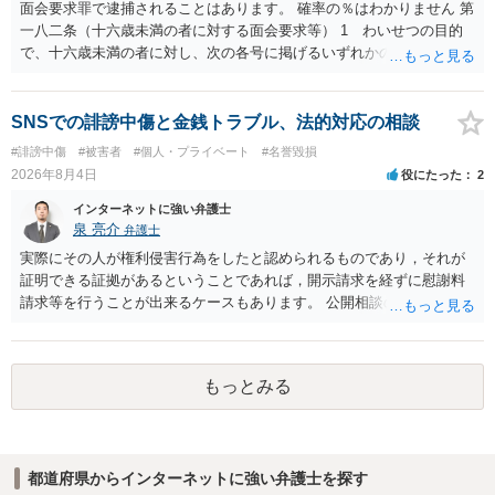
も）、相談者さんが刑事民事の責任に問われることはないでしょう。
面会要求罪で逮捕されることはあります。 確率の％はわかりません 第
私見ながらご参考まで。
一八二条（十六歳未満の者に対する面会要求等） 1 わいせつの目的
で、十六歳未満の者に対し、次の各号に掲げるいずれかの行為をした
者（当該十六歳未満の者が十三歳以上である場合については、その者
が生まれた日より五年以上前の日に生まれた者に限る。）は、一年以
下の拘禁刑又は五十万円以下の罰金に処する。 一 威迫し、偽計を用
SNSでの誹謗中傷と金銭トラブル、法的対応の相談
い又は誘惑して面会を要求すること。 二 拒まれたにもかかわらず、
#誹謗中傷
#被害者
#個人・プライベート
#名誉毀損
反復して面会を要求すること。 三 金銭その他の利益を供与し、又は
2026年8月4日
役にたった
2
その申込み若しくは約束をして面会を要求すること。 2前項の罪を犯
し、よってわいせつの目的で当該十六歳未満の者と面会をした者は、
インターネットに強い弁護士
二年以下の拘禁刑又は百万円以下の罰金に処する。
泉 亮介
弁護士
実際にその人が権利侵害行為をしたと認められるものであり，それが
証明できる証拠があるということであれば，開示請求を経ずに慰謝料
請求等を行うことが出来るケースもあります。 公開相談の場では回答
は難しいかと思われますので，お手持ちの証拠資料を持参の上弁護士
に個別に相談されると良いでしょう。
もっとみる
都道府県からインターネットに強い弁護士を探す