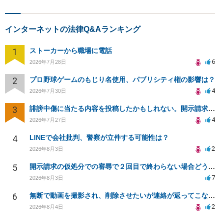
インターネットの法律Q&Aランキング
1
ストーカーから職場に電話
6
2026年7月28日
2
プロ野球ゲームのもじり名使用、パブリシティ権の影響は？
4
2026年7月30日
3
誹謗中傷に当たる内容を投稿したかもしれない。開示請求や民事刑事裁判に発展しうるのか教えて欲しい。
4
2026年7月27日
4
LINEで会社批判、警察が立件する可能性は？
2
2026年8月3日
5
開示請求の仮処分での審尋で２回目で終わらない場合どうしたらいいですか
7
2026年8月3日
6
無断で動画を撮影され、削除させたいが連絡が返ってこない。
2
2026年8月4日