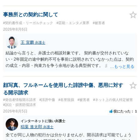
事務所との契約に関して
#契約書作成・リーガルチェック
#芸能・エンタメ業界
#被害者
2026年8月6日
王 宣麟
弁護士
結論から言うと、弁護士の相談対象です。 契約書が交付されていな
い・2年固定の途中解約不可を事前に説明されていなかった点は、契約
の成立・内容・拘束力を争う余地がある典型例です。 まずは、運営と
のやり取り、規約のスクショ等の証拠を集めて、弁護士に相談されて
みてはいかがでしょうか。 また同時並行で（もしまだされていないの
であれば）書面で退所意思の明確化はしておくべきだと考えます。
顔写真、フルネームを使用した誹謗中傷、悪用に対す
る開示請求
#発信者情報開示請求
#誹謗中傷
#名誉毀損
#被害者
#ネット上の個人特定被害
#訴訟・損害賠償請求
2026年8月5日
役にたった
1
インターネットに強い弁護士
稲葉 進太郎
弁護士
全てが同じ人物の犯行かは分かりませんが、開示請求は可能でしょう