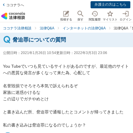
弁護士の方はこちら
ココナラへ
投稿する
探す
閲覧履歴
マイリスト
ログイン
ココナラ法律相談
法律Q&A
インターネットの法律Q&A
法律Q&A
脅迫罪についての質問
公開日時：
2021年1月26日 10:54
更新日時：
2022年3月3日 23:06
You Tubeでいつも見ているサイトがあるのですが、最近他のサイト
への悪質な発言が多くなって来た為、心配して

名誉毀損でそろそろ本気で訴えられるぞ

家族に迷惑かけるな

この辺りでガチやめとけ

と書き込んだ所、脅迫罪で通報したとコメントが帰ってきました
