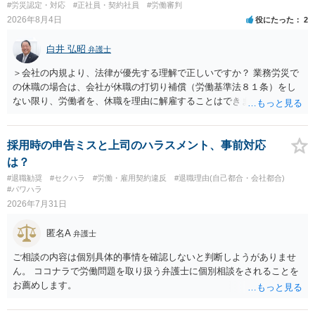
#労災認定・対応
#正社員・契約社員
#労働審判
基法16条で無効となる余地があり、そうでなくても、金額が事務所の
2026年8月4日
役にたった
2
損害と比べて過大なら無効や減額が争点になります。 ・契約前の修正
交渉は一般的です。 交渉の方向としては、上限額を設ける、実損害ベ
白井 弘昭
弁護士
ースにする、算定根拠を明確化する、違約金ではなく「合理的な実
費・未回収費用のみ」に限定する、などが典型です。 ・弁護士に契約
＞会社の内規より、法律が優先する理解で正しいですか？ 業務労災で
前に契約書の内容をレビューしてもらう価値は十分にあると思われま
の休職の場合は、会社が休職の打切り補償（労働基準法８１条）をし
す。 争点は、契約類型が雇用か業務委託か、実態として労働者性があ
ない限り、労働者を、休職を理由に解雇することはできません（労働
るか、解除事由が双方にどう定められているか、違約金の算定根拠が
基準法19条）。 会社の就業規則にて定められている休職期間及び休職
合理的か、という複数論点に分かれます。契約前なら、交渉のパワー
期間満了による退職は、業務労災への適用はありませんので、ご安心
バランスの問題もありますが、修正余地があるうえ、後から争うより
ください。 仮に会社が打切り補償をせずに解雇した場合は、不当解雇
採用時の申告ミスと上司のハラスメント、事前対応
コストを抑えやすいので、資料等を持参の上弁護士に確認されること
に当たります。 ＞労災の休業補償と、所得補償保険の保険金とは別
は？
をお勧めします。 ・事務所側の解除でも、解除理由によってはタレン
に、受け取れる金銭はありますでしょうか？ 業務労災の場合は、会社
#退職勧奨
#セクハラ
#労働・雇用契約違反
#退職理由(自己都合・会社都合)
ト側に損害賠償が発生する建付けになっていることはあります。ただ
の安全配慮義務違反が認められると解されますので、会社の損害賠償
#パワハラ
し、事務所側が一方的に解除したのにタレントへ違約金を課す設計
責任（治療費、通院慰謝料、入院費、入院慰謝料、後遺障害慰謝料、
2026年7月31日
は、合理性や対価性を欠くとして争いやすいです。逆に、タレント側
逸失利益等）が認められる可能性が高いと思われます。 また、業務労
の重大な契約違反がある場合は、実損害の範囲で請求される可能性は
災での第三者行為傷害（同僚の不注意等による事故）の場合は、当該
匿名A
弁護士
あります。
第三者の賠償責任も考えられます。 労災で支払われた分は、損害額か
ら控除（損益相殺）されますが、それを超えた部分は、会社もしく
ご相談の内容は個別具体的事情を確認しないと判断しようがありませ
は、第三者から支払ってもらうことになります。 会社等との交渉が必
ん。 ココナラで労働問題を取り扱う弁護士に個別相談をされることを
要になると思います（良い会社でしたら、自ら話してくると思います
お薦めします。
が・・・）。極めて専門的な話ですので、詳細もしくは対応を最寄り
の弁護士にご相談ください。 以上、ご参考まで。