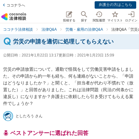
弁護士の方はこちら
ココナラへ
投稿する
探す
閲覧履歴
マイリスト
ログイン
ココナラ法律相談
法律Q&A
労働・雇用の法律Q&A
法律Q&A「労
労災の申請を適切に処理してもらえない
公開日時：
2021年1月22日 13:17
更新日時：
2021年1月23日 15:09
労災の申請放置について。通勤で怪我をして労働災害申請をしまし
た。その申請から約一年も経ち、何も連絡がないことから、「申請
はどうなりましたか？」と聞くと、「担当者が代わり不慣れで（放
置した）」と回答がありました。これは法律問題（民法の何条かに
違反し）になりますか？弁護士に依頼したら引き受けてもらえる案
件でしょうか？
としたろう さん
ベストアンサーに選ばれた回答