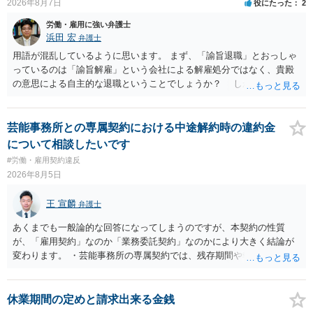
2026年8月7日
役にたった
2
7:00 に相談してみてください。同じように未払となった他の従業員の
方がいれば一緒に相談してみるといいでしょう。
労働・雇用に強い弁護士
浜田 宏
弁護士
用語が混乱しているように思います。 まず、「諭旨退職」とおっしゃ
っているのは「諭旨解雇」という会社による解雇処分ではなく、貴殿
の意思による自主的な退職ということでしょうか？ しかし、記載さ
れた経緯からすると、事実上は解雇処分であると解する余地がありま
す。 その場合、解雇には客観的で合理的な理由が必要であり、かつ
解雇という処分が社会通念上相当と認められない限り、解雇は無効で
芸能事務所との専属契約における中途解約時の違約金
す。 結局、貴殿のネット炎上の内容や原因、勤務先に与えた影響な
について相談したいです
どを具体的に検討しなければ、何とも申し上げることができません。
#労働・雇用契約違反
また、育児休業法関係の問題もあるかもしれません。 ある程度労働
2026年8月5日
法に関する専門的な知識が必要な事案ですので、一度、お近くの弁護
士にご相談下さい。
王 宣麟
弁護士
あくまでも一般論的な回答になってしまうのですが、本契約の性質
が、「雇用契約」なのか「業務委託契約」なのかにより大きく結論が
変わります。 ・芸能事務所の専属契約では、残存期間や報酬額、投下
コストを基準に違約金や損害金を設定する例はあります。ただし、実
務上よくあるからといって当然に適法という意味ではなく、実際の損
害との対応関係や合理性が重要です。 ・違約金に上限がなくても、常
休業期間の定めと請求出来る金銭
に有効になるわけではありません。契約が労働契約に近い実態なら労