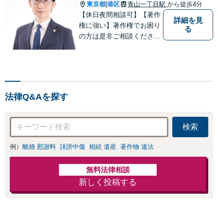
東京都
港区
青山一丁目駅
から徒歩4分
|
【休日夜間相談可】【著作
詳細を見
権に強い】著作権でお困り
る
の方は是非ご相談くださ
い。法人／個人に対応可
能。ビットトレント、契約
書チェック、インターネッ
トトラブル（誹謗中傷）に
も強み。【交通事故】後遺
法律Q&Aを探す
障害、保険会社との交渉、
過失割合の交渉など【青山
一丁目駅4分】
検索
例）
離婚 慰謝料
誹謗中傷
相続 遺産
著作物 違法
無料法律相談
新しく投稿する