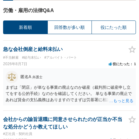
労働・雇用の法律Q&A
新着順
回答数が多い順
役にたった順
急な会社倒産と給料未払い
#不当解雇
#給与未払い
#アルバイト・パート
2026年8月7日
役にたった
1
匿名A
弁護士
まずは「閉店」が単なる事業の廃止なのか破産（裁判所に破産申し立
てをする公的手続）なのかを確認してください。 単なる事業の廃止で
あれば賃金の支払義務はありますのでまずは労基署に相談してくださ
い。破産申立てであれば破産手続きの中で破産管財人から（全額は難
しいかもしれませんが）賃金などの労働債権は他の債務より優先して
支払われます。ただし支払までにかなり時間がかかるでしょう。 さら
会社からの諭旨退職に同意させられたのが正当か不当
に、「独立行政法人労働者健康安全機構 」という公的機関が未払賃金
な処分かどうか教えてほしい
の立替事業を行っています。詳しくは、同機構の＜未払賃金立替払相
#正社員・契約社員
談コーナー＞ TEL 044-431-8663 相談時間：土日祝日を除く9:15～1