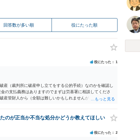
回答数が多い順
役にたった順
役にたった
1
破産（裁判所に破産申し立てをする公的手続）なのかを確認し
賃金の支払義務はありますのでまずは労基署に相談してくださ
破産管財人から（全額は難しいかもしれませんが）賃金などの
ます。ただし支払までにかなり時間がかかるでしょう。 さら
」という公的機関が未払賃金の立替事業を行っています。詳しく
L 044-431-8663 相談時間：土日祝日を除く9:15～17:0
たのが正当か不当な処分かどうか教えてほしい
未払となった他の従業員の方がいれば一緒に相談してみるといい
役にたった
2