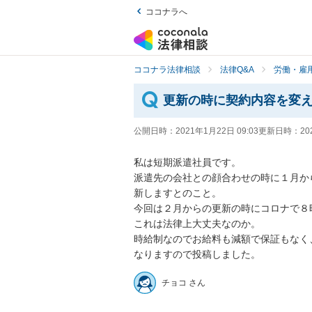
ココナラへ
ココナラ法律相談
法律Q&A
労働・雇用
更新の時に契約内容を変
公開日時：
2021年1月22日 09:03
更新日時：
20
私は短期派遣社員です。

派遣先の会社との顔合わせの時に１月か
新しますとのこと。

今回は２月からの更新の時にコロナで８時
これは法律上大丈夫なのか。

時給制なのでお給料も減額で保証もなく
なりますので投稿しました。
チョコ さん