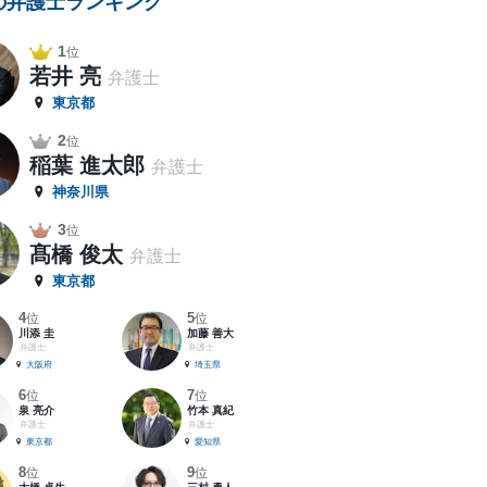
の弁護士ランキング
1
位
若井 亮
弁護士
東京都
2
位
稲葉 進太郎
弁護士
神奈川県
3
位
髙橋 俊太
弁護士
東京都
4
5
位
位
川添 圭
加藤 善大
弁護士
弁護士
大阪府
埼玉県
6
7
位
位
泉 亮介
竹本 真紀
弁護士
弁護士
東京都
愛知県
8
9
位
位