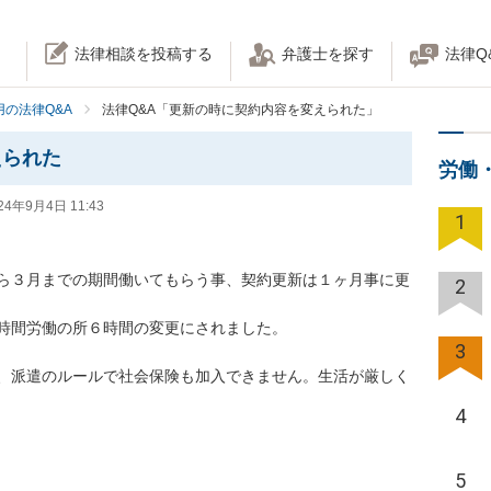
法律相談を投稿する
弁護士を探す
法律Q
の法律Q&A
法律Q&A「更新の時に契約内容を変えられた」
えられた
労働
24年9月4日 11:43
1
ら３月までの期間働いてもらう事、契約更新は１ヶ月事に更
2
間労働の所６時間の変更にされました。

3
、派遣のルールで社会保険も加入できません。生活が厳しく
4
5