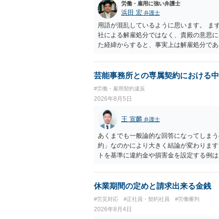
労働・雇用に強い弁護士
浜田 宏
弁護士
用語が混乱しているように思います。 ま
社による解雇処分ではなく、貴殿の意思
た経緯からすると、事実上は解雇処分で
理的な理由が必要であり、かつ解雇という
結局、貴殿のネット炎上の内容や原因、
し上げることができません。また、育児
芸能事務所との専属契約における中
する専門的な知識が必要な事案ですので、
#労働・雇用契約違反
2026年8月5日
王 宣麟
弁護士
あくまでも一般論的な回答になってしまう
約」なのかにより大きく結論が変わります
トを基準に違約金や損害金を設定する例は
いう意味ではなく、実際の損害との対応関
になるわけではありません。契約が労働契
なくても、金額が事務所の損害と比べて過
休業期間の定めと請求出来る金銭
般的です。 交渉の方向としては、上限額
#労災対応
#正社員・契約社員
#労働審判
ではなく「合理的な実費・未回収費用のみ
2026年8月4日
内容をレビューしてもらう価値は十分にあ