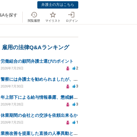
弁護士の方はこちら
&Aを探す
閲覧履歴
マイリスト
ログイン
・雇用の法律Q&Aランキング
労働組合の顧問弁護士選びのポイント
2
2026年7月29日
警察には弁護士を勧められましたが、費用対効果で依頼をすることを躊躇しています。
3
2026年7月30日
年上部下による給与情報暴露、懲戒解雇は可能ですか？
3
2026年7月28日
休業期間の会社との交渉を依頼出来るか
1
2026年7月25日
業務改善を提案した直後の人事異動と適応障害について、法的に問題があるか相談したいです。