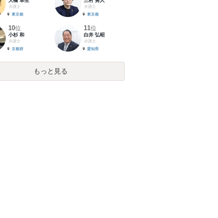
大橋 卓生
三村 勇人
弁護士
弁護士
東京都
東京都
10
11
位
位
小杉 和
白井 弘昭
弁護士
弁護士
京都府
愛知県
もっと見る