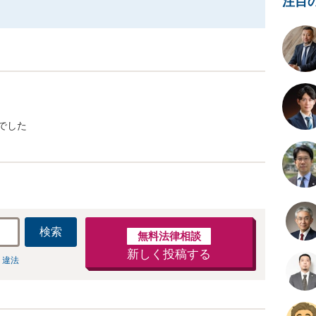
注目
でした
検索
無料法律相談
新しく投稿する
 違法