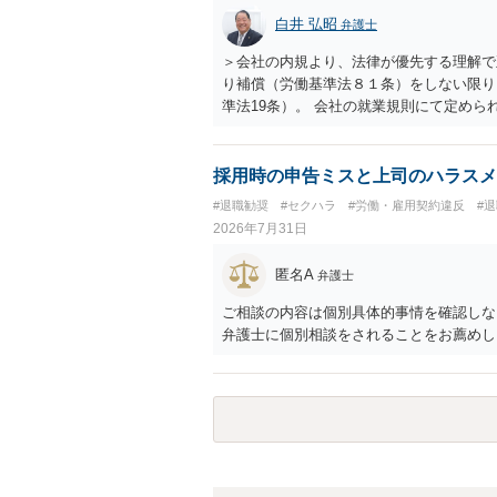
として労働者性があるか、解除事由が双方
白井 弘昭
弁護士
う複数論点に分かれます。契約前なら、交
え、後から争うよりコストを抑えやすいの
＞会社の内規より、法律が優先する理解で
す。 ・事務所側の解除でも、解除理由に
り補償（労働基準法８１条）をしない限り
とはあります。ただし、事務所側が一方的
準法19条）。 会社の就業規則にて定め
性を欠くとして争いやすいです。逆に、タ
適用はありませんので、ご安心ください。
される可能性はあります。
たります。 ＞労災の休業補償と、所得補
か？ 業務労災の場合は、会社の安全配慮
採用時の申告ミスと上司のハラスメ
（治療費、通院慰謝料、入院費、入院慰謝
#退職勧奨
#セクハラ
#労働・雇用契約違反
#
と思われます。 また、業務労災での第三
2026年7月31日
の賠償責任も考えられます。 労災で支払
えた部分は、会社もしくは、第三者から支
匿名A
弁護士
思います（良い会社でしたら、自ら話して
もしくは対応を最寄りの弁護士にご相談く
ご相談の内容は個別具体的事情を確認しな
弁護士に個別相談をされることをお薦めし