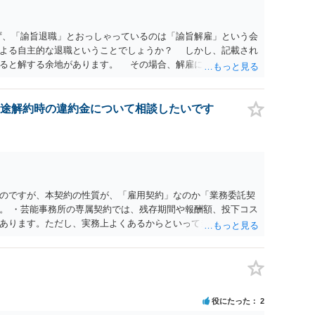
ず、「諭旨退職」とおっしゃっているのは「諭旨解雇」という会
による自主的な退職ということでしょうか？ しかし、記載され
あると解する余地があります。 その場合、解雇には客観的で合
処分が社会通念上相当と認められない限り、解雇は無効です。
勤務先に与えた影響などを具体的に検討しなければ、何とも申
休業法関係の問題もあるかもしれません。 ある程度労働法に関
途解約時の違約金について相談したいです
一度、お近くの弁護士にご相談下さい。
のですが、本契約の性質が、「雇用契約」なのか「業務委託契
。 ・芸能事務所の専属契約では、残存期間や報酬額、投下コス
あります。ただし、実務上よくあるからといって当然に適法と
係や合理性が重要です。 ・違約金に上限がなくても、常に有効
約に近い実態なら労基法16条で無効となる余地があり、そうで
大なら無効や減額が争点になります。 ・契約前の修正交渉は一
を設ける、実損害ベースにする、算定根拠を明確化する、違約金
」に限定する、などが典型です。 ・弁護士に契約前に契約書の
役にたった
2
ると思われます。 争点は、契約類型が雇用か業務委託か、実態