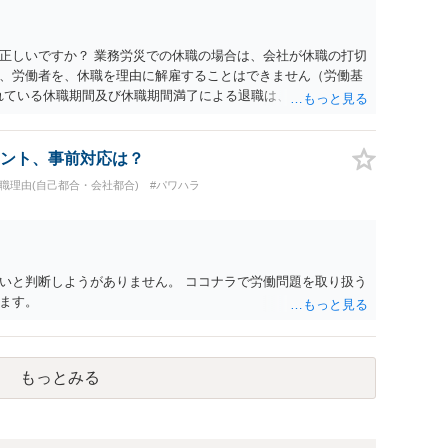
にどう定められているか、違約金の算定根拠が合理的か、とい
渉のパワーバランスの問題もありますが、修正余地があるう
で、資料等を持参の上弁護士に確認されることをお勧めしま
正しいですか？ 業務労災での休職の場合は、会社が休職の打切
よってはタレント側に損害賠償が発生する建付けになっているこ
、労働者を、休職を理由に解雇することはできません（労働基
に解除したのにタレントへ違約金を課す設計は、合理性や対価
られている休職期間及び休職期間満了による退職は、業務労災への
レント側の重大な契約違反がある場合は、実損害の範囲で請求
 仮に会社が打切り補償をせずに解雇した場合は、不当解雇に当
償保険の保険金とは別に、受け取れる金銭はありますでしょう
義務違反が認められると解されますので、会社の損害賠償責任
ント、事前対応は？
料、後遺障害慰謝料、逸失利益等）が認められる可能性が高い
退職理由(自己都合・会社都合)
#パワハラ
者行為傷害（同僚の不注意等による事故）の場合は、当該第三者
われた分は、損害額から控除（損益相殺）されますが、それを超
払ってもらうことになります。 会社等との交渉が必要になると
くると思いますが・・・）。極めて専門的な話ですので、詳細
ださい。 以上、ご参考まで。
いと判断しようがありません。 ココナラで労働問題を取り扱う
ます。
もっとみる