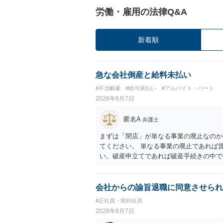
労働・雇用の法律Q&A
新着順
急な会社倒産と給料未払い
#不当解雇
#給与未払い
#アルバイト・パート
2026年8月7日
匿名A
弁護士
まずは「閉店」が単なる事業の廃止なのか
てください。 単なる事業の廃止であれば
い。破産申立てであれば破産手続きの中で
労働債権は他の債務より優先して支払われ
に、「独立行政法人労働者健康安全機構 
は、同機構の＜未払賃金立替払相談コーナー＞ TE
会社からの諭旨退職に同意させられ
0 に相談してみてください。同じように
#正社員・契約社員
でしょう。
2026年8月7日