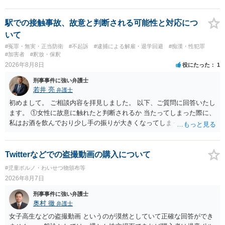
駅での接触事故、故意と判断される可能性と対応につ
いて
#冤罪・無実・正当防衛
#不起訴
#逮捕による解雇・退学回避
#痴漢・性犯罪
#加害者
#釈放・保釈
2026年8月8日
役にたった
1
刑事事件に強い弁護士
若井 亮
弁護士
初めまして。 ご相談内容を拝見しました。 以下、ご質問に回答いたし
ます。 ①女性に故意に触れたと判断されるか 当たってしまった際に、
私はお酒を飲んでおり少し手の振りが大きくなってしまっていたこと
も事実です。それが仮に、私が気がついていない防犯カメラに写って
いた場合、故意だと判定されやすいのでしょうか？ お伺いする限り、
故意があると判断されることは無いかと思います。 ②逮捕、呼び出し
Twitterなどでの盗撮動画の購入について
の可能性 この行為により、痴漢やその他の犯罪を犯したとして、逮
#児童ポルノ・わいせつ物頒布等
捕、呼び出しされる可能性はどれほどでしょうか？ 誤って当たってし
2026年8月7日
まっただけであり、さらにその場で女性等のアクションが無かったこ
とからすると、この後に呼び出される可能性は極めて低いと思いま
刑事事件に強い弁護士
す。 ③逮捕呼び出しまでの期間 大体どれほどの期間逮捕呼び出しの可
奥村 徹
弁護士
能性があると考えれば良いのでしょうか？ 逮捕や呼び出しの可能性は
女子高生などの盗撮動画 というのが漠然としていて正確な回答ができ
極めて低いと思います。 連絡が来ることはないでしょう。