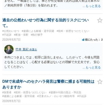
ません。 一般論としては、裸とか性交場面であれば購入者は児童ポル
ノ単純所持罪（7条1項）を疑われます。
過去の公然わいせつ行為に関する法的リスクについ
て。
#公然わいせつ
#逮捕による解雇・退学回避
#前科・前歴をつけたくない
#不起訴
#釈放・保釈
#執行猶予
2026年8月7日
役にたった
2
竹本 真紀
弁護士
本件につきましては，犯罪に該当しません。 したがって，今後も問題
となることはなく，心配する必要はないとの理解で大丈夫です。 安心
してください。
DMで未成年へのセクハラ発言は警察に捕まる可能性は
ありますか
#加害者
#前科・前歴をつけたくない
#逮捕や勾留の阻止・準抗告
#逮捕による解雇・退学回避
#児童ポルノ・わいせつ物頒布等
#不起訴
2026年8月7日