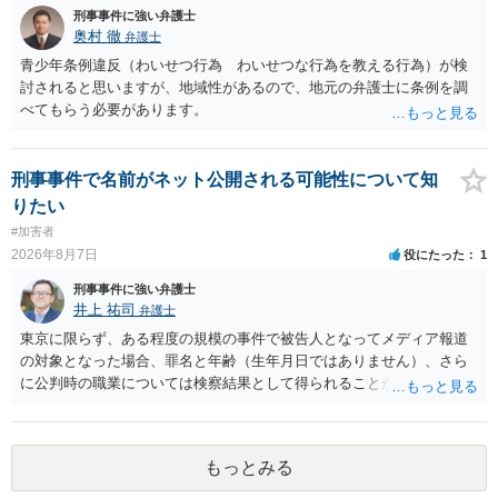
刑事事件に強い弁護士
奥村 徹
弁護士
青少年条例違反（わいせつ行為 わいせつな行為を教える行為）が検
討されると思いますが、地域性があるので、地元の弁護士に条例を調
べてもらう必要があります。
刑事事件で名前がネット公開される可能性について知
りたい
#加害者
2026年8月7日
役にたった
1
刑事事件に強い弁護士
井上 祐司
弁護士
東京に限らず、ある程度の規模の事件で被告人となってメディア報道
の対象となった場合、罪名と年齢（生年月日ではありません）、さら
に公判時の職業については検察結果として得られることが通常です。
もっとみる