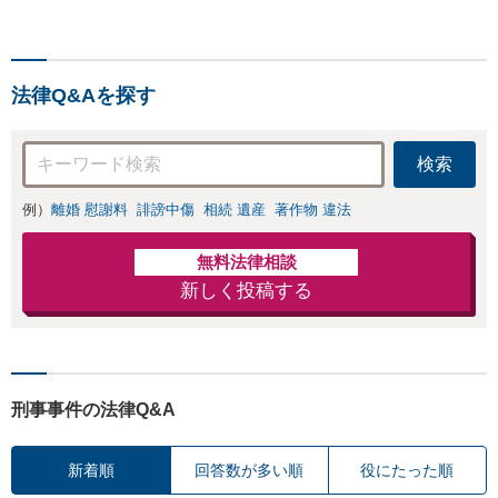
分与、地域密着の
産分割協議の代理や遺言書の作
相談しやすい法律
成、相続放棄はお任せください
事務所でオーダー
【地域密着】
メイドの「後悔し
ない」解決を【夜
法律Q&Aを探す
間休日対応】
検索
例）
離婚 慰謝料
誹謗中傷
相続 遺産
著作物 違法
無料法律相談
新しく投稿する
刑事事件の法律Q&A
新着順
回答数が多い順
役にたった順