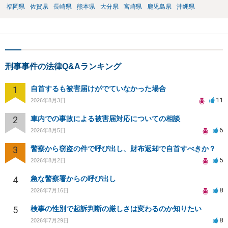
福岡県
佐賀県
長崎県
熊本県
大分県
宮崎県
鹿児島県
沖縄県
刑事事件の法律Q&Aランキング
1
自首するも被害届けがでていなかった場合
11
2026年8月3日
2
車内での事故による被害届対応についての相談
6
2026年8月5日
3
警察から窃盗の件で呼び出し、財布返却で自首すべきか？
5
2026年8月2日
4
急な警察署からの呼び出し
8
2026年7月16日
5
検事の性別で起訴判断の厳しさは変わるのか知りたい
8
2026年7月29日