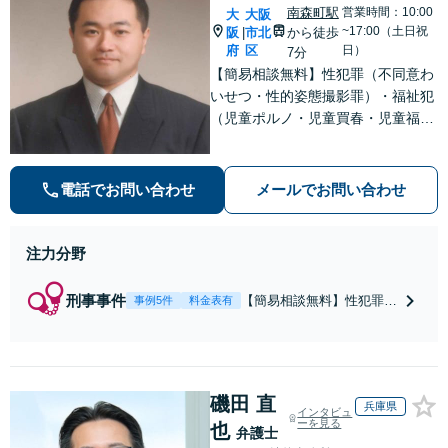
南森町駅
営業時間：10:00
大
大阪
~17:00（土日祝
阪
市北
から徒歩
|
府
区
日）
7分
【簡易相談無料】性犯罪（不同意わ
いせつ・性的姿態撮影罪）・福祉犯
（児童ポルノ・児童買春・児童福祉
法・青少年条例）・ネット犯罪（名
誉毀損・わいせつ物・不正アクセス
等）に非常に詳しい弁護士です
電話でお問い合わせ
メールでお問い合わせ
注力分野
刑事事件
【簡易相談無料】性犯罪
事例5件
料金表有
（不同意性交・不同意わい
せつ）・福祉犯（児童ポル
ノ・児童買春・児童福祉
法・青少年条例）・ネット
磯田 直
犯罪（名誉毀損・わいせつ
兵庫県
インタビュ
物・不正アクセス・リベン
ーを見る
也
弁護士
ジポルノ罪等）に非常に詳