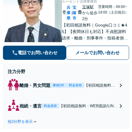
ルーセント法律事務所
しい弁護士です
宝塚駅
営業時間：09:00~
兵
宝
19:00（土日祝日）
庫
塚
から徒歩
|
県
市
2分
【初回相談無料｜Google口コミ★4.
5】【夜間休日も対応】不貞慰謝料
請求・離婚・刑事事件・投稿者側発
信者情報開示請求の実績・経験多
数。オーダーメイドのサービスで問
電話でお問い合わせ
メールでお問い合わせ
題解決や事業の推進を強力にサポー
ト【宝塚駅徒歩2分｜電話・WEB面
談で全国対応】
注力分野
離婚・男女問題
【初回相談無料・
事例2件
料金表有
WEB面談/LINE相
談可】Google口コ
ミ★4.5【離婚・不
相続・遺言
【初回相談無料・WEB面談/LINE
料金表有
倫の早期解決】
相談可】Google口コミ★4.5【宝
「不利な結果にな
塚駅2分】相続トラブルを多数取
らないように」慰
他3分野を表示
り扱う実績と経験のある弁護士が
謝料・親権・財産
最適な解決策をご提案します。遺