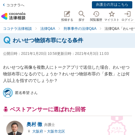
弁護士の方はこちら
ココナラへ
投稿する
探す
閲覧履歴
マイリスト
ログイン
ココナラ法律相談
法律Q&A
刑事事件の法律Q&A
法律Q&A「わい
わいせつ物頒布罪になる条件
公開日時：
2021年1月20日 10:58
更新日時：
2021年4月3日 11:03
わいせつな画像を複数人にトークアプリで送信した場合、わいせつ
物頒布罪になるのでしょうか？わいせつ物頒布罪の「多数」とは何
人以上を指すのでしょうか？
匿名希望 さん
ベストアンサーに選ばれた回答
奥村 徹
弁護士
大阪府
>
大阪市北区