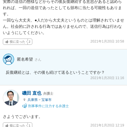
実際の送信の態様などからその後反復継続する意思があると認めら
れれば、一回の送信であったとしても頒布に当たる可能性もありま
す。

一回なら大丈夫、●人だから大丈夫というものとは理解されていませ
ん。社会的に許される行為ではありませんので、送信行為は行わな
いようにしてください。
2021年1月20日 10:58
役に立った
2
匿名希望
さん
反復継続とは、その後も続けて送るということですか？
2021年1月20日 11:16
磯田 直也
弁護士
兵庫県
>
宝塚市
刑事事件に注力する弁護士
さようでございます。
2021年1月20日 12:19
役に立った
1