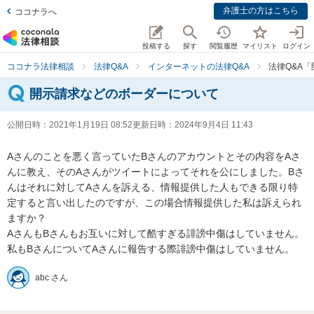
弁護士の方はこちら
ココナラへ
投稿する
探す
閲覧履歴
マイリスト
ログイン
ココナラ法律相談
法律Q&A
インターネットの法律Q&A
法律Q&A
開示請求などのボーダーについて
公開日時：
2021年1月19日 08:52
更新日時：
2024年9月4日 11:43
Aさんのことを悪く言っていたBさんのアカウントとその内容をAさ
んに教え、そのAさんがツイートによってそれを公にしました。Bさ
んはそれに対してAさんを訴える、情報提供した人もできる限り特
定すると言い出したのですが、この場合情報提供した私は訴えられ
ますか？

AさんもBさんもお互いに対して酷すぎる誹謗中傷はしていません。
私もBさんについてAさんに報告する際誹謗中傷はしていません。
abc さん