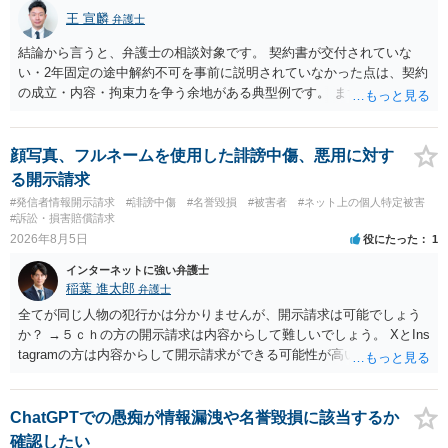
王 宣麟
弁護士
結論から言うと、弁護士の相談対象です。 契約書が交付されていな
い・2年固定の途中解約不可を事前に説明されていなかった点は、契約
の成立・内容・拘束力を争う余地がある典型例です。 まずは、運営と
のやり取り、規約のスクショ等の証拠を集めて、弁護士に相談されて
みてはいかがでしょうか。 また同時並行で（もしまだされていないの
であれば）書面で退所意思の明確化はしておくべきだと考えます。
顔写真、フルネームを使用した誹謗中傷、悪用に対す
る開示請求
#発信者情報開示請求
#誹謗中傷
#名誉毀損
#被害者
#ネット上の個人特定被害
#訴訟・損害賠償請求
2026年8月5日
役にたった
1
インターネットに強い弁護士
稲葉 進太郎
弁護士
全てが同じ人物の犯行かは分かりませんが、開示請求は可能でしょう
か？ →５ｃｈの方の開示請求は内容からして難しいでしょう。 XとIns
tagramの方は内容からして開示請求ができる可能性が高いでしょう。
ただ、アカウントが削除されていると開示請求は失敗する可能性が高
いでしょう。７月中にアカウントが削除されている場合、今から進め
ても失敗する可能性が高いように思われます。 相手を特定できた場
ChatGPTでの愚痴が情報漏洩や名誉毀損に該当するか
合、相手に全ての弁護士費用を負担させることは可能でしょうか？ →
確認したい