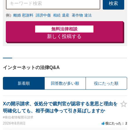
検索
例）
離婚 慰謝料
誹謗中傷
相続 遺産
著作物 違法
無料法律相談
新しく投稿する
インターネットの法律Q&A
新着順
回答数が多い順
役にたった順
Xの開示請求、仮処分で裁判官が認容する意思と理由を
明確化しても、相手側は争って引き延ばしますか
#発信者情報開示請求
2026年8月8日
役にたった
2