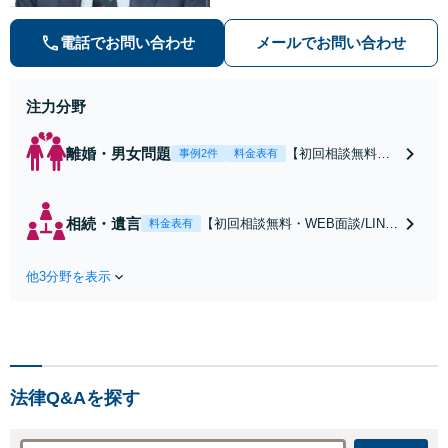
信者情報開示請求の実績・経験多
数。オーダーメイドのサービスで問
電話でお問い合わせ
メールでお問い合わせ
題解決や事業の推進を強力にサポー
ト【宝塚駅徒歩2分｜電話・WEB面
談で全国対応】
注力分野
離婚・男女問題
【初回相談無料・
事例2件
料金表有
WEB面談/LINE相
談可】Google口コ
ミ★4.5【離婚・不
相続・遺言
【初回相談無料・WEB面談/LINE
料金表有
倫の早期解決】
相談可】Google口コミ★4.5【宝
「不利な結果にな
塚駅2分】相続トラブルを多数取
らないように」慰
他3分野を表示
り扱う実績と経験のある弁護士が
謝料・親権・財産
最適な解決策をご提案します。遺
分与、地域密着の
産分割協議の代理や遺言書の作
相談しやすい法律
成、相続放棄はお任せください
事務所でオーダー
【地域密着】
メイドの「後悔し
ない」解決を【夜
法律Q&Aを探す
間休日対応】