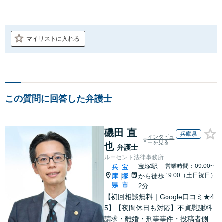
マイリストに入れる
この質問に回答した弁護士
磯田 直
兵庫県
インタビュ
ーを見る
也
弁護士
ルーセント法律事務所
宝塚駅
営業時間：09:00~
兵
宝
19:00（土日祝日）
庫
塚
から徒歩
|
県
市
2分
【初回相談無料｜Google口コミ★4.
5】【夜間休日も対応】不貞慰謝料
請求・離婚・刑事事件・投稿者側発