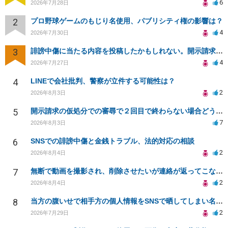
6
2026年7月28日
2
プロ野球ゲームのもじり名使用、パブリシティ権の影響は？
4
2026年7月30日
3
誹謗中傷に当たる内容を投稿したかもしれない。開示請求や民事刑事裁判に発展しうるのか教えて欲しい。
4
2026年7月27日
4
LINEで会社批判、警察が立件する可能性は？
2
2026年8月3日
5
開示請求の仮処分での審尋で２回目で終わらない場合どうしたらいいですか
7
2026年8月3日
6
SNSでの誹謗中傷と金銭トラブル、法的対応の相談
2
2026年8月4日
7
無断で動画を撮影され、削除させたいが連絡が返ってこない。
2
2026年8月4日
8
当方の腹いせで相手方の個人情報をSNSで晒してしまい名誉毀損させてしまったかもしれない
2
2026年7月29日