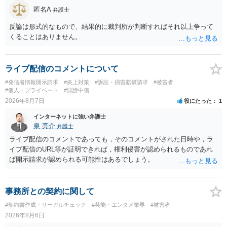
匿名A
弁護士
反論は形式的なもので、結果的に裁判所が判断すればそれ以上争って
くることはありません。
ライブ配信のコメントについて
#発信者情報開示請求
#炎上対策
#訴訟・損害賠償請求
#被害者
#個人・プライベート
#誹謗中傷
2026年8月7日
役にたった
1
インターネットに強い弁護士
泉 亮介
弁護士
ライブ配信のコメントであっても，そのコメントがされた日時や，ラ
イブ配信のURL等が証明できれば，権利侵害が認められるものであれ
ば開示請求が認められる可能性はあるでしょう。
事務所との契約に関して
#契約書作成・リーガルチェック
#芸能・エンタメ業界
#被害者
2026年8月6日