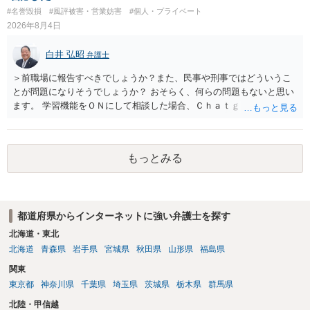
訴訟外の交渉で相手方が認めれば負担させることができるでしょう。
#名誉毀損
#風評被害・営業妨害
#個人・プライベート
訴訟で判決となった場合は、実際の弁護士費用が認められる場合と認
2026年8月4日
められない場合があり何ともいえないところでしょう。
白井 弘昭
弁護士
＞前職場に報告すべきでしょうか？また、民事や刑事ではどういうこ
とが問題になりそうでしょうか？ おそらく、何らの問題もないと思い
ます。 学習機能をＯＮにして相談した場合、Ｃｈａｔｇｐｔがｏｐｅ
ｎＡＩに相談内容を蓄積し、他の質問者への何らかの回答の際に参照
する可能性がありますが、個人名や会社名を特定していない限り、一
般論として抽象化されて回答に織り込まれる可能性が生じるにすぎま
もっとみる
せんので、その情報自体が、秘密情報に当たるとは思えませんし、名
誉棄損として、個人や会社に対する誹謗中傷の不特定多数への公開に
当たるとも思われません。 もちろん、誰がその内容をｃｈａｔｇｐｔ
に入力したかも第三者にしられることはないので、個人や会社の特定
都道府県からインターネットに強い弁護士を探す
をせずに書き込んだことで（おそらく特定して書き込んだとして
も）、相談者さんが刑事民事の責任に問われることはないでしょう。
北海道・東北
私見ながらご参考まで。
北海道
青森県
岩手県
宮城県
秋田県
山形県
福島県
関東
東京都
神奈川県
千葉県
埼玉県
茨城県
栃木県
群馬県
北陸・甲信越