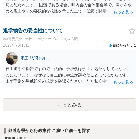
切と思われます。 困難である場合、町内会の全体集会等で、開示を求
める理由やその客観的な根拠を示した上で、任意で開示を求めること
が考えられます。 より詳細についてお聞きになりたい場合、最寄りの
法律事務所での相談を検討ください。
退学勧告の妥当性について
#教育委員会・学校
#学校トラブル・いじめ問題
2026年7月13日
役にたった
1
肥田 弘昭
弁護士
自主退学の勧告ですので、法的に学校側は学生に処分をしていないこ
とになります。なぜなら自主的に学生が辞めたことになるからです。
まず学則の懲戒処分の規定を確認ください。ただ私立中学ですので裁
量が大きいです。争う場合は、正式に処分をして貰い対応することに
なるかと思います。その中で、懲戒処分として退学処分を上記事情か
ら出すかどうかです。ご参考にしてください。子供の権利委員会は各
もっとみる
弁護士会にありますので相談するのも良いかと思います。
都道府県から行政事件に強い弁護士を探す
北海道・東北