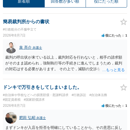
新着順
回答数が多い順
役にたった順
簡易裁判所からの書状
#行政処分の不服申立て
2026年8月7日
役にたった
1
泉 亮介
弁護士
裁判の呼出状が来ている以上，裁判対応を行わないと，相手の請求額
がそのまま認められ，強制執行等の手続きに進んでしまうため，裁判
の対応はする必要があります。 その上で，減額の交渉をしたり，分割
の交渉をしたりした上で，金額や支払方法を決めた上で和解とするこ
ととなるかと思われます。 個別のご相談を希望される場合は，希望す
る弁護士に面談の予約を入れ日程調整の上で面談を行うと良いでしょ
ドンキで万引きをしてしまいました。
う。
#自治体や学校などへの損害賠償・慰謝料請求
#行政訴訟
#自治体法務
#固定資産税
#国家賠償請求
2026年8月7日
役にたった
1
肥田 弘昭
弁護士
まずドンキが入店を拒否を明確にしていることから、その意思に反し