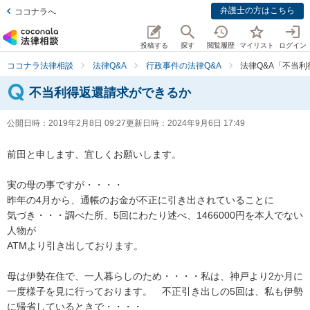
弁護士の方はこちら
ココナラへ
投稿する
探す
閲覧履歴
マイリスト
ログイン
ココナラ法律相談
法律Q&A
行政事件の法律Q&A
法律Q&A「不当
不当利得返還請求ができるか
公開日時：
2019年2月8日 09:27
更新日時：
2024年9月6日 17:49
前田と申します、宜しくお願いします。

実の母の事ですが・・・・

昨年の4月から、通帳のお金が不正に引き出されていることに

気づき・・・調べた所、5回にわたり述べ、1466000円を本人でない
人物が

ATMより引き出しております。

母は伊勢在住で、一人暮らしのため・・・・私は、神戸より2か月に
一度様子を見に行っております。　不正引き出しの5回は、私も伊勢
に帰省しているときで・・・・
