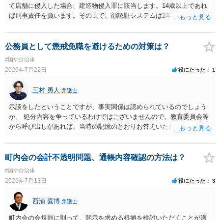
て店舗に侵入した場合、建造物侵入罪に該当します。14歳以上であれ
ば刑事責任を負います。その上で、顔認証システムは2年程度で削除さ
れている可能性は高くはありません。発覚した場合の法的リスクが高
いです。そのドンキにどうしても行かないといけない理由は不明です
が、保護者に町田のドンキに連絡をして許可を貰うのが一番安全かと
公務員として懲戒免職を避けるための対策は？
思います。ご参考にしてください。
#国や自治体
2026年7月22日
役にたった
1
三村 勇人
弁護士
示談をしたということですが、事実関係は認められているのでしょう
か。 処分内容を争っているわけではございませんので、教育委員会等
から呼び出しがあれば、当時の記憶のとおりお答えいただくことにな
るかと思います。
町内会の会計不透明問題、通帳内容確認の方法は？
#国や自治体
2026年7月13日
役にたった
3
西浦 嘉博
弁護士
町内会の会規則に則って、開示を求める根拠を検討いただくことが適