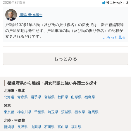
2026年8月5日
役にたった
2
川添 圭
弁護士
戸籍法107条1項の氏（及び氏の振り仮名）の変更では、新戸籍編製等
の戸籍変動は発生せず、戸籍事項の氏（及び氏の振り仮名）の記載が
変更されるだけです。
もっとみる
都道府県から離婚・男女問題に強い弁護士を探す
北海道・東北
北海道
青森県
岩手県
宮城県
秋田県
山形県
福島県
関東
東京都
神奈川県
千葉県
埼玉県
茨城県
栃木県
群馬県
北陸・甲信越
新潟県
長野県
山梨県
石川県
富山県
福井県