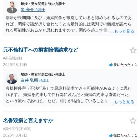
離婚・男女問題に強い弁護士
泉 亮介
弁護士
別居が長期間に及び，婚姻関係が破綻していると認められるものであ
れば，調停で話が折り合わなくとも最終的には裁判での離婚が認めら
れる可能性があるかと思われますので，調停を起こす価値はあるよう
に思われます。 もっとも，調停については，お互いの合意がない限り
は調停が成立するということはないため，相手が合意するメリットを
だしてでも調停で終わらせるよう努めるのか，裁判離婚を見据えて調
元不倫相手への損害賠償請求など
停での離婚に固執しないかいずれかの対応は必要となるかと思われま
#不倫慰謝料
す。 お一人で対応するのは難しい側面もありますので弁護士を立てる
2026年8月6日
役にたった
1
ことを検討されると良いかと思われます。
離婚・男女問題に強い弁護士
白井 弘昭
弁護士
貞操権侵害（不法行為）で慰謝料請求できる可能性があるように思わ
れます。 婚姻を約束して性行為に及んだ＞婚姻の約束は虚偽だった、
という流れであれば。 ただ、相手が結婚していることを知って行為に
及んでいるのであれば、婚姻できないことについて相談者さんの帰責
性も認められそうですので、あまり慰謝料は高額にならないように思
われます。 一度、最寄りの弁護士に相談してみてください。
名誉毀損と言えますか
#異性関係(不貞等)
2026年8月7日
役にたった
1