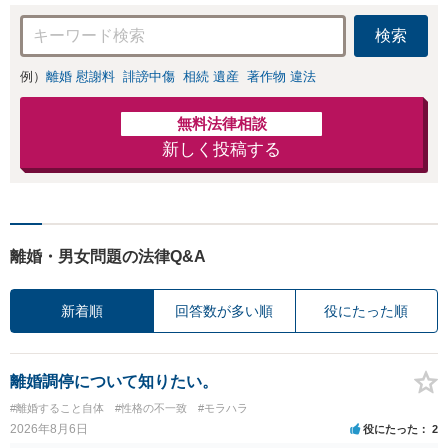
検索
例）
離婚 慰謝料
誹謗中傷
相続 遺産
著作物 違法
無料法律相談
新しく投稿する
離婚・男女問題の法律Q&A
新着順
回答数が多い順
役にたった順
離婚調停について知りたい。
#離婚すること自体
#性格の不一致
#モラハラ
2026年8月6日
役にたった
2