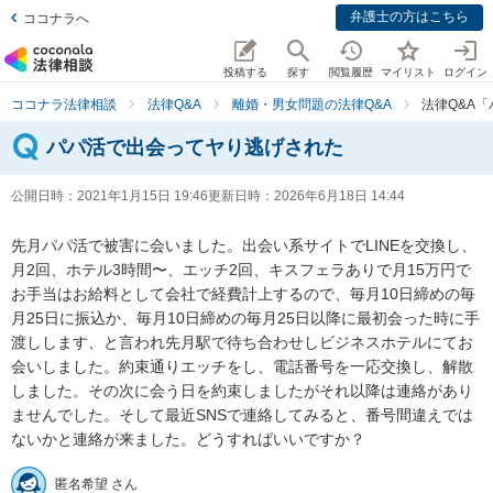
弁護士の方はこちら
ココナラへ
投稿する
探す
閲覧履歴
マイリスト
ログイン
ココナラ法律相談
法律Q&A
離婚・男女問題の法律Q&A
法律Q&A
パパ活で出会ってヤり逃げされた
公開日時：
2021年1月15日 19:46
更新日時：
2026年6月18日 14:44
先月パパ活で被害に会いました。出会い系サイトでLINEを交換し、
月2回、ホテル3時間〜、エッチ2回、キスフェラありで月15万円で
お手当はお給料として会社で経費計上するので、毎月10日締めの毎
月25日に振込か、毎月10日締めの毎月25日以降に最初会った時に手
渡しします、と言われ先月駅で待ち合わせしビジネスホテルにてお
会いしました。約束通りエッチをし、電話番号を一応交換し、解散
しました。その次に会う日を約束しましたがそれ以降は連絡があり
ませんでした。そして最近SNSで連絡してみると、番号間違えでは
ないかと連絡が来ました。どうすればいいですか？
匿名希望 さん