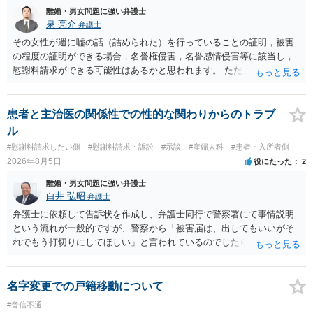
離婚・男女問題に強い弁護士
泉 亮介
弁護士
その女性が週に嘘の話（詰められた）を行っていることの証明，被害
の程度の証明ができる場合，名誉権侵害，名誉感情侵害等に該当し，
慰謝料請求ができる可能性はあるかと思われます。 ただ弁護士費用を
考えると費用倒れとなるリスクも考えられるため，慎重にご検討され
た方が良いでしょう。
患者と主治医の関係性での性的な関わりからのトラブ
ル
#慰謝料請求したい側
#慰謝料請求・訴訟
#示談
#産婦人科
#患者・入所者側
2026年8月5日
役にたった
2
離婚・男女問題に強い弁護士
白井 弘昭
弁護士
弁護士に依頼して告訴状を作成し、弁護士同行で警察署にて事情説明
という流れが一般的ですが、警察から「被害届は、出してもいいがそ
れでもう打切りにしてほしい」と言われているのでしたら、あまり結
論は変わらないかもしれないですね。 所轄の警察を飛び越えて、直接
検察庁に訴えるのもありかもしれないですが、実際に捜査をするの
は、結局所轄だと思われますので、やはり結論は変わらないかもしれ
名字変更での戸籍移動について
ないです。 一度、最寄りの「刑事に強い」とうたっている弁護士に相
#音信不通
談してみてはいかがでしょうか。 以上、ご参考まで。