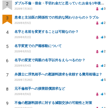
2
ダブル不倫・借金・手切れ金だと思っていたお金を1年後いまさら脅迫罪として通知書が来てまとめて請求
3
2026年7月30日
3
患者と主治医の関係性での性的な関わりからのトラブル
2
2026年8月5日
4
名字と名前を変更することは可能なのか？
3
2026年8月2日
5
名字変更での戸籍移動について
2
2026年8月5日
6
名字の変更で両親の名字以外をえらべるのか？
2
2026年8月4日
7
弁護士に浮気相手への慰謝料請求を依頼する費用相場は？
5
2026年7月28日
8
元不倫相手への損害賠償請求など
1
2026年8月6日
9
不倫の慰謝料請求に対する減額交渉の可能性と対策