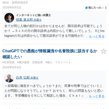
#訴訟・損害賠償請求
2026年8月5日
役にたった
1
インターネットに強い弁護士
稲葉 進太郎
弁護士
全てが同じ人物の犯行かは分かりませんが、開示請求は可能でしょう
か？ →５ｃｈの方の開示請求は内容からして難しいでしょう。 XとIns
tagramの方は内容からして開示請求ができる可能性が高いでしょう。
ただ、アカウントが削除されていると開示請求は失敗する可能性が高
いでしょう。７月中にアカウントが削除されている場合、今から進め
ても失敗する可能性が高いように思われます。 相手を特定できた場
ChatGPTでの愚痴が情報漏洩や名誉毀損に該当するか
合、相手に全ての弁護士費用を負担させることは可能でしょうか？ →
確認したい
訴訟外の交渉で相手方が認めれば負担させることができるでしょう。
#名誉毀損
#風評被害・営業妨害
#個人・プライベート
訴訟で判決となった場合は、実際の弁護士費用が認められる場合と認
2026年8月4日
められない場合があり何ともいえないところでしょう。
白井 弘昭
弁護士
＞前職場に報告すべきでしょうか？また、民事や刑事ではどういうこ
とが問題になりそうでしょうか？ おそらく、何らの問題もないと思い
ます。 学習機能をＯＮにして相談した場合、Ｃｈａｔｇｐｔがｏｐｅ
ｎＡＩに相談内容を蓄積し、他の質問者への何らかの回答の際に参照
する可能性がありますが、個人名や会社名を特定していない限り、一