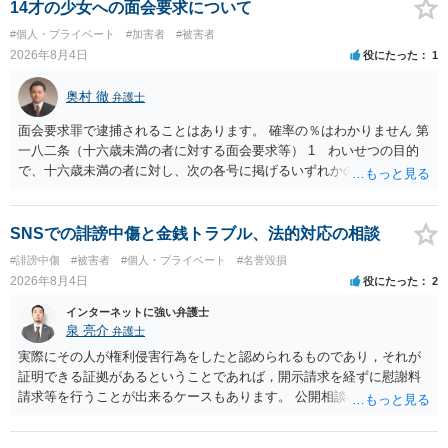
般論として抽象化されて回答に織り込まれる可能性が生じるにすぎま
14才の少女への面会要求について
せんので、その情報自体が、秘密情報に当たるとは思えませんし、名
#個人・プライベート
#加害者
#被害者
誉棄損として、個人や会社に対する誹謗中傷の不特定多数への公開に
2026年8月4日
役にたった
1
当たるとも思われません。 もちろん、誰がその内容をｃｈａｔｇｐｔ
に入力したかも第三者にしられることはないので、個人や会社の特定
奥村 徹
弁護士
をせずに書き込んだことで（おそらく特定して書き込んだとして
も）、相談者さんが刑事民事の責任に問われることはないでしょう。
面会要求罪で逮捕されることはあります。 確率の％はわかりません 第
私見ながらご参考まで。
一八二条（十六歳未満の者に対する面会要求等） 1 わいせつの目的
で、十六歳未満の者に対し、次の各号に掲げるいずれかの行為をした
者（当該十六歳未満の者が十三歳以上である場合については、その者
が生まれた日より五年以上前の日に生まれた者に限る。）は、一年以
下の拘禁刑又は五十万円以下の罰金に処する。 一 威迫し、偽計を用
SNSでの誹謗中傷と金銭トラブル、法的対応の相談
い又は誘惑して面会を要求すること。 二 拒まれたにもかかわらず、
#誹謗中傷
#被害者
#個人・プライベート
#名誉毀損
反復して面会を要求すること。 三 金銭その他の利益を供与し、又は
2026年8月4日
役にたった
2
その申込み若しくは約束をして面会を要求すること。 2前項の罪を犯
し、よってわいせつの目的で当該十六歳未満の者と面会をした者は、
インターネットに強い弁護士
二年以下の拘禁刑又は百万円以下の罰金に処する。
泉 亮介
弁護士
実際にその人が権利侵害行為をしたと認められるものであり，それが
証明できる証拠があるということであれば，開示請求を経ずに慰謝料
請求等を行うことが出来るケースもあります。 公開相談の場では回答
は難しいかと思われますので，お手持ちの証拠資料を持参の上弁護士
に個別に相談されると良いでしょう。