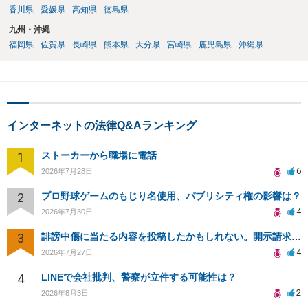
香川県
愛媛県
高知県
徳島県
九州・沖縄
福岡県
佐賀県
長崎県
熊本県
大分県
宮崎県
鹿児島県
沖縄県
インターネットの法律Q&Aランキング
1
ストーカーから職場に電話
6
2026年7月28日
2
プロ野球ゲームのもじり名使用、パブリシティ権の影響は？
4
2026年7月30日
3
誹謗中傷に当たる内容を投稿したかもしれない。開示請求や民事刑事裁判に発展しうるのか教えて欲しい。
4
2026年7月27日
4
LINEで会社批判、警察が立件する可能性は？
2
2026年8月3日