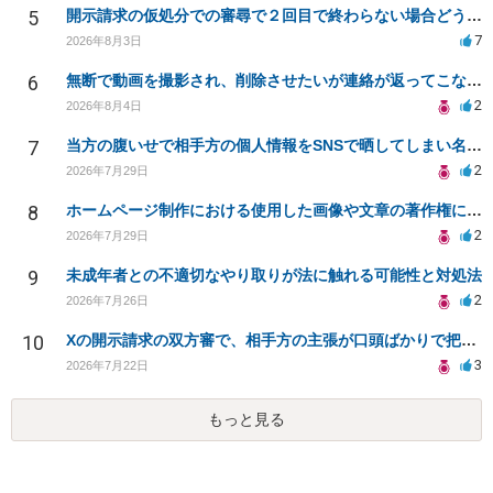
5
開示請求の仮処分での審尋で２回目で終わらない場合どうしたらいいですか
7
2026年8月3日
6
無断で動画を撮影され、削除させたいが連絡が返ってこない。
2
2026年8月4日
7
当方の腹いせで相手方の個人情報をSNSで晒してしまい名誉毀損させてしまったかもしれない
2
2026年7月29日
8
ホームページ制作における使用した画像や文章の著作権について
2
2026年7月29日
9
未成年者との不適切なやり取りが法に触れる可能性と対処法
2
2026年7月26日
10
Xの開示請求の双方審で、相手方の主張が口頭ばかりで把握しきれません
3
2026年7月22日
もっと見る