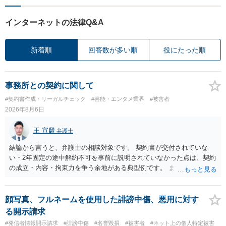
インターネットの法律Q&A
新着順
回答数が多い順
役にたった順
事務所との契約に関して
#契約書作成・リーガルチェック
#芸能・エンタメ業界
#被害者
2026年8月6日
王 宣麟
弁護士
結論から言うと、弁護士の相談対象です。 契約書が交付されていな
い・2年固定の途中解約不可を事前に説明されていなかった点は、契約
の成立・内容・拘束力を争う余地がある典型例です。 まずは、運営と
のやり取り、規約のスクショ等の証拠を集めて、弁護士に相談されて
みてはいかがでしょうか。 また同時並行で（もしまだされていないの
であれば）書面で退所意思の明確化はしておくべきだと考えます。
顔写真、フルネームを使用した誹謗中傷、悪用に対す
る開示請求
#発信者情報開示請求
#誹謗中傷
#名誉毀損
#被害者
#ネット上の個人特定被害