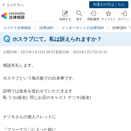
弁護士の方はこちら
ココナラへ
投稿する
探す
閲覧履歴
マイリスト
ログイン
ココナラ法律相談
法律Q&A
インターネットの法律Q&A
法律Q&A
ホスラブにて。私は訴えられますか？
公開日時：
2021年1月15日 09:57
更新日時：
2021年1月17日 01:41
相談失礼します。

ホスラブという掲示板での出来事です。

説明では仮名を使わせていただきます

私 リカ(仮名)  同じお店のキャスト ナツキ(仮名)

ナツキさんの個人スレッドに

『フリーでリ〇に入った時に
