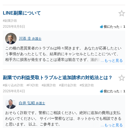
LINE副業について
#副業詐欺
2026年8月6日
役にたった
1
川添 圭
弁護士
この種の悪質業者のトラブルは時々聞きます。 あなたが応募したとい
う事情があったとしても、結果的にキャンセルとしたことについて、
相手方に損害が発生することは通常は観念できず、法的措置を採って
も認められません。この種の言説は半ば脅しのようなものです。 ま
ず、最寄りの消費生活センターへ相談し、連絡を無視してよいかどう
かのアドバイスを受けられることをお勧めします。しつこいようであ
副業での利益受取トラブルと追加請求の対処法とは？
れば、弁護士へ依頼して警告してもらうことも必要になるかもしれま
#振り込め詐欺
#FX詐欺
#副業詐欺
#還付金詐欺
#投資詐欺
せん。
2026年8月4日
役にたった
1
白井 弘昭
弁護士
おそらく詐欺です。警察にご相談ください。絶対に追加の費用は支払
わないでください。 サイバー警察などは、ネットからでも相談できる
と思います。 以上、ご参考まで。