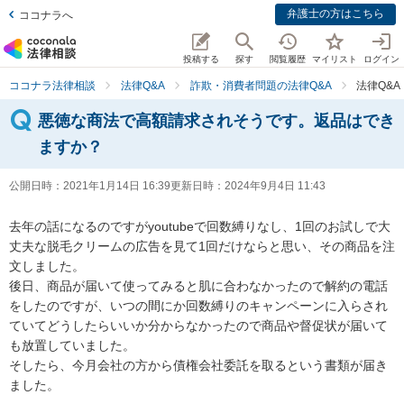
弁護士の方はこちら
ココナラへ
投稿する
探す
閲覧履歴
マイリスト
ログイン
ココナラ法律相談
法律Q&A
詐欺・消費者問題の法律Q&A
法律Q&
悪徳な商法で高額請求されそうです。返品はでき
ますか？
公開日時：
2021年1月14日 16:39
更新日時：
2024年9月4日 11:43
去年の話になるのですがyoutubeで回数縛りなし、1回のお試しで大
丈夫な脱毛クリームの広告を見て1回だけならと思い、その商品を注
文しました。

後日、商品が届いて使ってみると肌に合わなかったので解約の電話
をしたのですが、いつの間にか回数縛りのキャンペーンに入らされ
ていてどうしたらいいか分からなかったので商品や督促状が届いて
も放置していました。

そしたら、今月会社の方から債権会社委託を取るという書類が届き
ました。
