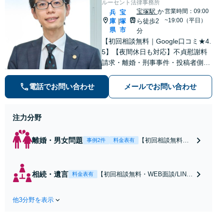
ルーセント法律事務所
宝塚駅
か
営業時間：09:00
兵
宝
~19:00（平日）
庫
塚
ら徒歩2
|
県
市
分
【初回相談無料｜Google口コミ★4.
5】【夜間休日も対応】不貞慰謝料
請求・離婚・刑事事件・投稿者側発
信者情報開示請求の実績・経験多
数。オーダーメイドのサービスで問
電話でお問い合わせ
メールでお問い合わせ
題解決や事業の推進を強力にサポー
ト【宝塚駅徒歩2分｜電話・WEB面
談で全国対応】
注力分野
離婚・男女問題
【初回相談無料・
事例2件
料金表有
WEB面談/LINE相
談可】Google口コ
ミ★4.5【離婚・不
相続・遺言
【初回相談無料・WEB面談/LINE
料金表有
倫の早期解決】
相談可】Google口コミ★4.5【宝
「不利な結果にな
塚駅2分】相続トラブルを多数取
らないように」慰
他3分野を表示
り扱う実績と経験のある弁護士が
謝料・親権・財産
最適な解決策をご提案します。遺