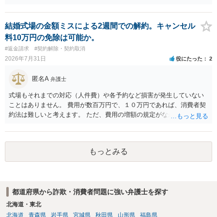
結婚式場の金額ミスによる2週間での解約。キャンセル
料10万円の免除は可能か。
#返金請求
#契約解除・契約取消
2026年7月31日
役にたった
2
匿名A
弁護士
式場もそれまでの対応（人件費）や各予約など損害が発生していない
ことはありません。 費用が数百万円で、１０万円であれば、消費者契
約法は難しいと考えます。 ただ、費用の増額の規定がなかったのに増
額するのは契約違反ですので、増額に応じずに契約を維持すればよい
ということになり、解約するのは理由がないことになります。
もっとみる
都道府県から詐欺・消費者問題に強い弁護士を探す
北海道・東北
北海道
青森県
岩手県
宮城県
秋田県
山形県
福島県