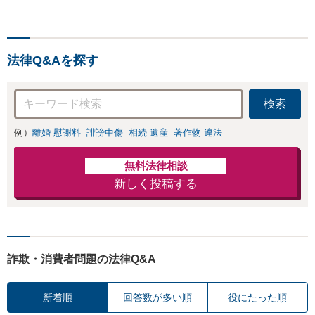
分与、地域密着の
産分割協議の代理や遺言書の作
相談しやすい法律
成、相続放棄はお任せください
事務所でオーダー
【地域密着】
メイドの「後悔し
ない」解決を【夜
法律Q&Aを探す
間休日対応】
検索
例）
離婚 慰謝料
誹謗中傷
相続 遺産
著作物 違法
無料法律相談
新しく投稿する
詐欺・消費者問題の法律Q&A
新着順
回答数が多い順
役にたった順