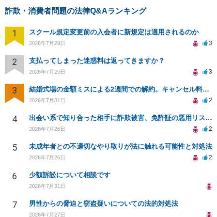
詐欺・消費者問題の法律Q&Aランキング
1
スクール規定変更前の入会者に新規定は適用されるのか
3
2026年7月29日
2
支払ってしまった迷惑料は返ってきますか？
3
2026年7月29日
3
結婚式場の金額ミスによる2週間での解約。キャンセル料10万円の免除は可能か。
2
2026年7月31日
4
出会い系で知り合った相手に詐欺被害、免許証の悪用リスクと対策。
2
2026年7月26日
5
未成年者との不適切なやり取りが法に触れる可能性と対処法
2
2026年7月26日
6
少額訴訟について相談です
2026年7月31日
7
男性からの脅迫と窃盗疑いについての法的対処法
2026年7月27日