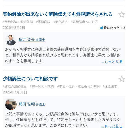
契約解除が出来ないく解除伝えても無視請求をされる
#契約解除・契約取消
#悪徳商法
#架空請求
#高額請求への対応
2026年8月2日
役にたった
2
稲井 要介
弁護士
おそらく相手方に弁護士名義の受任通知を内容証明郵便で送付しない
と、相手方から請求され続けると思われます。弁護士に早めに相談さ
れることを推奨します。
少額訴訟について相談です
#詐欺の法的措置
#10〜50万円未満
#本名・住所・電話番号が判明
#返金請求
2026年7月31日
肥田 弘昭
弁護士
上記の事情であっても、少額訴訟自体は違法ではないかと思います。
但し、住民票などを取得して、特定をしっかりと調査した方がリスク
が低減するかと思います。ご参考にしてください。