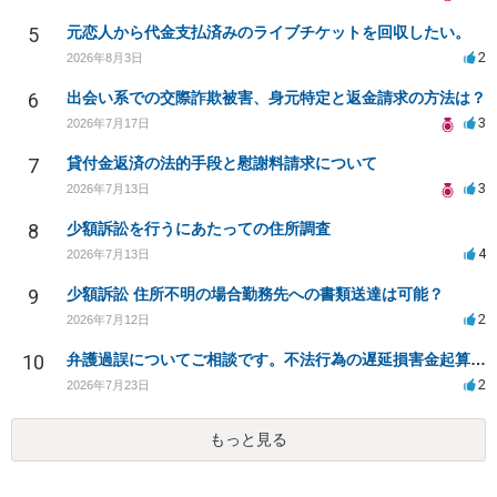
5
元恋人から代金支払済みのライブチケットを回収したい。
2
2026年8月3日
6
出会い系での交際詐欺被害、身元特定と返金請求の方法は？
3
2026年7月17日
7
貸付金返済の法的手段と慰謝料請求について
3
2026年7月13日
8
少額訴訟を行うにあたっての住所調査
4
2026年7月13日
9
少額訴訟 住所不明の場合勤務先への書類送達は可能？
2
2026年7月12日
10
弁護過誤についてご相談です。不法行為の遅延損害金起算日について。
2
2026年7月23日
もっと見る