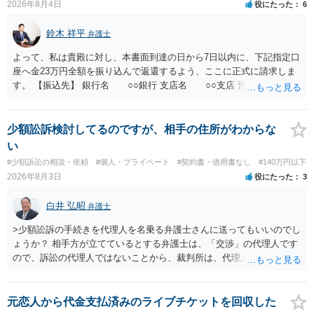
2026年8月4日
役にたった
6
いる必要があります。
鈴木 祥平
弁護士
よって、私は貴殿に対し、本書面到達の日から7日以内に、下記指定口
座へ金23万円全額を振り込んで返還するよう、ここに正式に請求しま
す。 【振込先】 銀行名 ○○銀行 支店名 ○○支店 預金種別 普通
口座番号 ○○○○○○○ 口座名義 ○○○○ 万一、上記期限までに返金がな
されない場合には、貴殿には任意に返金する意思がないものと判断
し、やむを得ず、返還金23万円及びこれに対する遅延損害金の支払い
少額訟訴検討してるのですが、相手の住所がわからな
を求める民事訴訟、支払督促その他必要な法的手続を直ちに講じま
い
す。 その際には、訴訟に要する費用その他法令上認められる金員につ
#少額訴訟の相談・依頼
#個人・プライベート
#契約書・借用書なし
#140万円以下
いても併せて請求する予定ですので、あらかじめ申し添えます。 本件
2026年8月3日
役にたった
3
は、貴殿自らが契約を解約したことによって生じた返還義務の履行を
求めるものにすぎません。貴殿の仕入先との取引関係や返金時期など
白井 弘昭
弁護士
の内部事情は、私に対する返還義務の発生や履行時期には何ら影響を
及ぼすものではありません。 これ以上、本件の解決を不必要に遅延さ
>少額訟訴の手続きを代理人を名乗る弁護士さんに送ってもいいのでし
せることなく、誠意をもって速やかに返金手続を履行されるよう、強
ょうか？ 相手方が立てているとする弁護士は、「交渉」の代理人です
く求めます。 以上
ので、訴訟の代理人ではないことから、裁判所は、代理人宛ての訴状
を受け取ることは無いと思われます。 なお、交渉段階で代理人が就い
ている場合は、相手方（被告）の住所で訴状を作成提出し、裁判所に
代理人が就いていたことを知らせると（訴状の記載内容から明らかな
元恋人から代金支払済みのライブチケットを回収した
場合も）、裁判所が当該代理人弁護士に事前連絡し、引き続き訴訟も