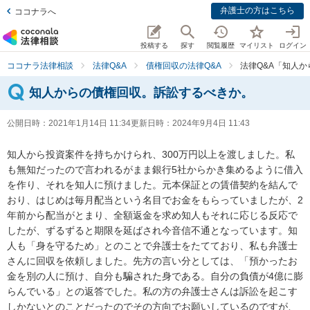
弁護士の方はこちら
ココナラへ
投稿する
探す
閲覧履歴
マイリスト
ログイン
ココナラ法律相談
法律Q&A
債権回収の法律Q&A
法律Q&A「知人
知人からの債権回収。訴訟するべきか。
公開日時：
2021年1月14日 11:34
更新日時：
2024年9月4日 11:43
知人から投資案件を持ちかけられ、300万円以上を渡しました。私
も無知だったので言われるがまま銀行5社からかき集めるように借入
を作り、それを知人に預けました。元本保証との賃借契約を結んで
おり、はじめは毎月配当という名目でお金をもらっていましたが、2
年前から配当がとまり、全額返金を求め知人もそれに応じる反応で
したが、ずるずると期限を延ばされ今音信不通となっています。知
人も「身を守るため」とのことで弁護士をたてており、私も弁護士
さんに回収を依頼しました。先方の言い分としては、「預かったお
金を別の人に預け、自分も騙された身である。自分の負債が4億に膨
らんでいる」との返答でした。私の方の弁護士さんは訴訟を起こす
しかないとのことだったのでその方向でお願いしているのですが、