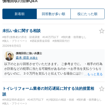
債権回収の法律Q&A
新着順
回答数が多い順
役にたった順
未払い金に関する相談
#相手(債務者)の所在・財産調査
#140万円以下
#契約書・借用書なし
#個人・プライベート
#遅延損害金回収
#債権回収代行
2026年8月6日
債権回収に強い弁護士
森本 偲音
弁護士
以下のとおり回答させていただきます。 ご参考までに。 ・相手の行為
が詐欺などの犯罪に当たる可能性があるのか ⇒お手当を支払うつもり
がないのに、３０万円を支払うと伝えている場合には詐欺罪に該当す
る可能性があります。 ・未払い金を回収するためにどのような法的手
段が取れるのか ⇒契約に基づく履行請求として３０万円を請求するこ
とが考えられますが、 パパ活の契約は、売春防止法に抵触する契約
トイレリフォーム業者の対応遅延に対する法的措置相
であるため、公序良俗に反する契約として 民法上無効（民法９０
談
条）となるため、相手方に請求できない可能性が高いです。 ・相手の
#内容証明作成送付
#140万円以下
#少額訴訟の相談・依頼
#契約書・借用書なし
氏名や住所が分からない状態でも対応可能なのか ⇒訴訟等の裁判上の
#個人・プライベート
手続を利用する場合には、原則として相手方の住所・氏名を把握して