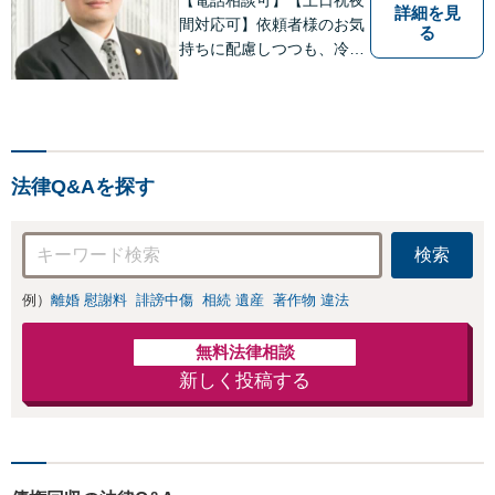
詳細を見
間対応可】依頼者様のお気
る
持ちに配慮しつつも、冷静
かつ現実的な解決策を探る
ことが、依頼者様のよりよ
い未来につながると考えて
います。離婚・刑事事件・
相続など何でもご相談くだ
法律Q&Aを探す
さい。
検索
例）
離婚 慰謝料
誹謗中傷
相続 遺産
著作物 違法
無料法律相談
新しく投稿する