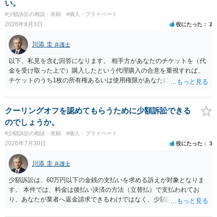
い。
受任するかを聞いたうえで、受任の意志が明らかになったところで、
#少額訴訟の相談・依頼
#個人・プライベート
直接被告に送達するのではなく、代理人に訴状の受領を促すこともあ
2026年8月3日
役にたった
2
ります。 ラインのやり取りでしか証拠がないと、実際の本人性が明ら
かではありません。もちろん弁護士（２０万円の請求で代理人弁護士
川添 圭
弁護士
に委任するかも疑わしいのですが）も住所は明らかにしないでしょ
う。 何か本人を示す事実（振込先などの情報）から、相手の住所等の
以下、私見を含む回答になります。 相手方があなたのチケットを（代
情報を割り出していくしかないように思えます。 以上、ご参考まで。
金を受け取った上で）購入したという代理購入の合意を重視すれば、
チケットのうち1枚の所有権あるいは使用権限があなたにあり、チケッ
トの引渡しを求める権利があるという主張が認められやすいといえま
す。 一方、このチケット購入には「相手方と一緒に行く」という合意
も付随していたことを無視することができません。こちらを重視すれ
クーリングオフを認めてもらうために少額訴訟できる
ば、交際を終了させたことにより「一緒に行く」という結果の実現に
のでしょうか。
重大な障害が発生しており、当然にチケットを引き渡すべきといえる
#少額訴訟の相談・依頼
#個人・プライベート
かは微妙であり、むしろ返金すべきとするのが当事者の合理的意思に
2026年7月30日
役にたった
3
合致するのではないか、という判断に傾くことになると思います。 例
えば、当該チケットが座席指定である場合、交際を解消した2人が当日
川添 圭
弁護士
隣り合わせになることは避けたいという心理が働くことも無理からぬ
ところです。一方、チケットがエリア指定のアリーナ席であれば隣り
少額訴訟は、60万円以下の金銭の支払いを求める訴えが対象となりま
合わせにならずに済むかもしれませんし、そのチケットが入手困難で
す。 本件では、料金は後払い決済の方法（立替払）で支払われてお
あったり特別席であったりすれば、判断は変わってくるかもしれませ
り、あなたが業者へ返金請求できるわけではなく、少額訴訟は使えな
ん。当該チケットがチケット転売防止法に規定する特定興行入場券に
いと思われます。 当該事業者と後払い決済業者を被告として債務不存
該当し、券面上使用者が指定されている場合には、チケット引渡し以