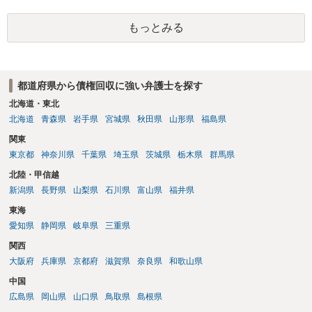
在確認請求訴訟を提起することも考えられますが、まずは後払い決済
外に選択肢がない場合もあるでしょう。 このように、本件の紛争は、
業者へ（原契約のクーリング・オフの証拠の写しとともに）支払拒絶
法的には「当事者の合理的意思」がどこにあるのかを追求した解決が
もっとみる
の通知書を送り、もし訴訟や支払督促を行ってきた場合には全面的に
必要になると思われます。なかなか難しい問題なので、弁護士によっ
争う、というやり方がベターではないかと思います。弁護士会の相談
ても回答は異なるかもしれません。
センター等で、消費者問題に強い弁護士（消費者保護委員会に所属し
ているなど）へ相談されることをお勧めします。
都道府県から債権回収に強い弁護士を探す
北海道・東北
北海道
青森県
岩手県
宮城県
秋田県
山形県
福島県
関東
東京都
神奈川県
千葉県
埼玉県
茨城県
栃木県
群馬県
北陸・甲信越
新潟県
長野県
山梨県
石川県
富山県
福井県
東海
愛知県
静岡県
岐阜県
三重県
関西
大阪府
兵庫県
京都府
滋賀県
奈良県
和歌山県
中国
広島県
岡山県
山口県
鳥取県
島根県