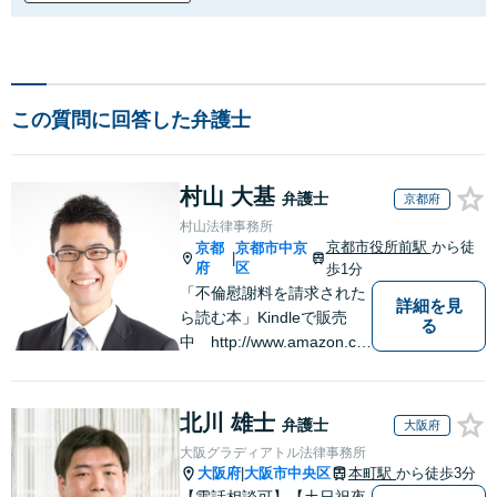
この質問に回答した弁護士
村山 大基
弁護士
京都府
村山法律事務所
京都市役所前駅
から徒
京都
京都市中京
|
府
区
歩1分
「不倫慰謝料を請求された
詳細を見
ら読む本」Kindleで販売
る
中 http://www.amazon.co.
jp/dp/B0FJCDXDNV
北川 雄士
弁護士
大阪府
大阪グラディアトル法律事務所
大阪府
大阪市中央区
本町駅
から徒歩3分
|
【電話相談可】【土日祝夜