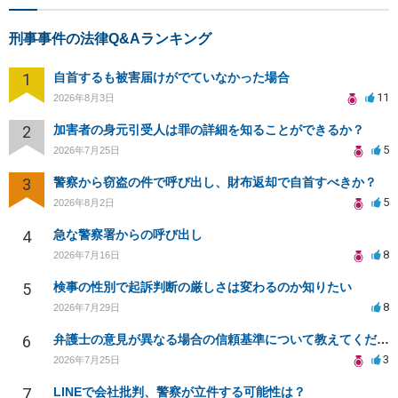
刑事事件の法律Q&Aランキング
1
自首するも被害届けがでていなかった場合
11
2026年8月3日
2
加害者の身元引受人は罪の詳細を知ることができるか？
5
2026年7月25日
3
警察から窃盗の件で呼び出し、財布返却で自首すべきか？
5
2026年8月2日
4
急な警察署からの呼び出し
8
2026年7月16日
5
検事の性別で起訴判断の厳しさは変わるのか知りたい
8
2026年7月29日
6
弁護士の意見が異なる場合の信頼基準について教えてください
3
2026年7月25日
7
LINEで会社批判、警察が立件する可能性は？