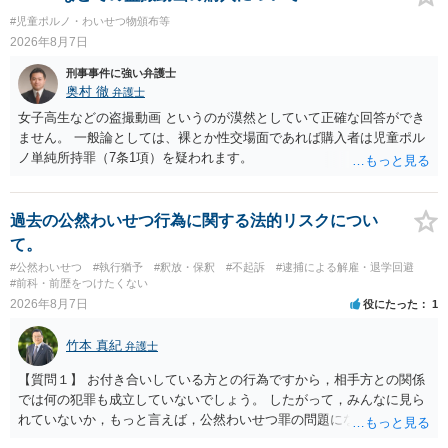
#児童ポルノ・わいせつ物頒布等
2026年8月7日
刑事事件に強い弁護士
奥村 徹
弁護士
女子高生などの盗撮動画 というのが漠然としていて正確な回答ができ
ません。 一般論としては、裸とか性交場面であれば購入者は児童ポル
ノ単純所持罪（7条1項）を疑われます。
過去の公然わいせつ行為に関する法的リスクについ
て。
#公然わいせつ
#執行猶予
#釈放・保釈
#不起訴
#逮捕による解雇・退学回避
#前科・前歴をつけたくない
2026年8月7日
役にたった
1
竹本 真紀
弁護士
【質問１】 お付き合いしている方との行為ですから，相手方との関係
では何の犯罪も成立していないでしょう。 したがって，みんなに見ら
れていないか，もっと言えば，公然わいせつ罪の問題にならないかの
話だと思います。 公然わいせつ罪では，まず，公然性が必要です。 公