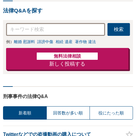
物・不正アクセス・リベン
法律Q&Aを探す
ジポルノ罪等）に非常に詳
しい弁護士です
検索
例）
離婚 慰謝料
誹謗中傷
相続 遺産
著作物 違法
無料法律相談
新しく投稿する
刑事事件の法律Q&A
新着順
回答数が多い順
役にたった順
Twitterなどでの盗撮動画の購入について