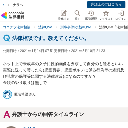
弁護士の方はこちら
ココナラへ
投稿する
探す
閲覧履歴
マイリスト
ログイン
ココナラ法律相談
法律Q&A
刑事事件の法律Q&A
法律Q&A「法律
法律相談です。教えてください。
公開日時：
2021年1月14日 07:51
更新日時：
2021年5月10日 21:23
ネット上で未成年の女子に性的画像を要求して自分のも送るといい
実際に送って貰ったら(児童買春、児童ポルノに係る行為等の処罰及
び児童の保護等に関する法律違反)になるのですか？

金銭のやり取りは無しで
匿名希望 さん
弁護士からの回答タイムライン