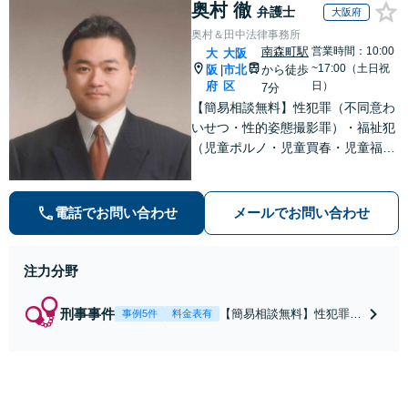
奥村 徹
弁護士
大阪府
奥村＆田中法律事務所
南森町駅
営業時間：10:00
大
大阪
~17:00（土日祝
阪
市北
から徒歩
|
府
区
日）
7分
【簡易相談無料】性犯罪（不同意わ
いせつ・性的姿態撮影罪）・福祉犯
（児童ポルノ・児童買春・児童福祉
法・青少年条例）・ネット犯罪（名
誉毀損・わいせつ物・不正アクセス
等）に非常に詳しい弁護士です
電話でお問い合わせ
メールでお問い合わせ
注力分野
刑事事件
【簡易相談無料】性犯罪
事例5件
料金表有
（不同意性交・不同意わい
せつ）・福祉犯（児童ポル
ノ・児童買春・児童福祉
法・青少年条例）・ネット
犯罪（名誉毀損・わいせつ