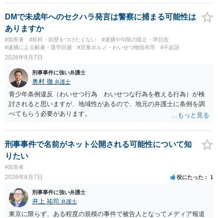
然性は，不特定又は多数の方が認識できる状態か否かで判断されま
す。 本件は，車の中という閉鎖された空間で行っており，不特定又は
DMで未成年へのセクハラ発言は警察に捕まる可能性は
多数の方が認識するのは困難な状態ですから，公然性はないと思いま
ありますか
す。 また，意図的に示そうとする故意が必要ですが，本件では，通過
#加害者
#前科・前歴をつけたくない
#逮捕や勾留の阻止・準抗告
する車両があると服を着ている（わいせつな状態をなくしている）の
#逮捕による解雇・退学回避
#児童ポルノ・わいせつ物頒布等
#不起訴
ですから，むしろ見られないようにしており，故意が認められること
2026年8月7日
はありません。 以上より，公然わいせつ罪には該当しませんから，捜
刑事事件に強い弁護士
査の対象になることはありません。 警察から連絡がくることもないで
奥村 徹
弁護士
しょう。 【質問２】 見せようと思っていないことは，服を着たりする
行為から明らかです。したがいまして，注意を受けることさえありま
青少年条例違反（わいせつ行為 わいせつな行為を教える行為）が検
せん。まして，刑罰として罰せられることもありません。 【質問３】
討されると思いますが、地域性があるので、地元の弁護士に条例を調
以上のように犯罪の嫌疑が否定されますから，逮捕勾留される可能性
べてもらう必要があります。
はありません。その理由がないのです。 【質問４】 起訴猶予は，犯罪
が成立することが前提ですので，不起訴とする理由としても前提を欠
いています。不起訴にするにしても，不起訴の可能性はありません。
刑事事件で名前がネット公開される可能性について知
あえて不起訴の理由を挙げるなら，「嫌疑不十分」か「嫌疑なし」で
りたい
す。
#加害者
2026年8月7日
役にたった
1
刑事事件に強い弁護士
井上 祐司
弁護士
東京に限らず、ある程度の規模の事件で被告人となってメディア報道