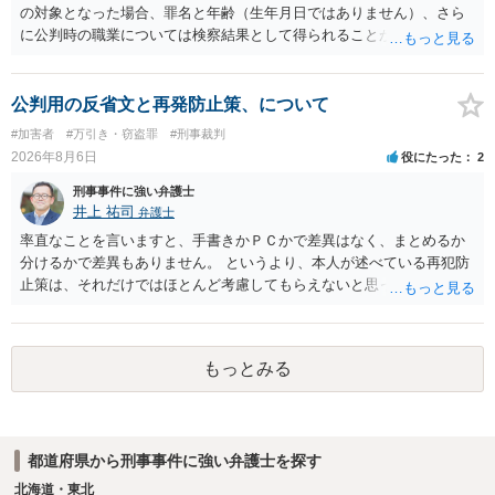
の対象となった場合、罪名と年齢（生年月日ではありません）、さら
に公判時の職業については検察結果として得られることが通常です。
公判用の反省文と再発防止策、について
#加害者
#万引き・窃盗罪
#刑事裁判
2026年8月6日
役にたった
2
刑事事件に強い弁護士
井上 祐司
弁護士
率直なことを言いますと、手書きかＰＣかで差異はなく、まとめるか
分けるかで差異もありません。 というより、本人が述べている再犯防
止策は、それだけではほとんど考慮してもらえないと思った方が良い
です。 提出するのであれば、 ・具体的に自身が受けているプログラム
やカウンセリング・治療の内容 ・利用している再犯防止策（例えば保
護観察所と連携した職業支援の内容や具体的な就労・監督状況） ・監
もっとみる
督者の証言 など、証拠で担保された客観性と実現可能性があるもので
なければあまり意味がありません。 もともと執行猶予が狙える事案で
あれば本人の反省の言葉だけで十分であり、実刑となるか微妙な事案
では、本人が再発防止策をいくら述べてもほとんど効果は望めないと
都道府県から刑事事件に強い弁護士を探す
いうのが実感です。
北海道・東北