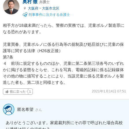
奥村 徹
弁護士
大阪府
>
大阪市北区
刑事事件に注力する弁護士
相手方が18歳未満だったら、警察の実務では、児童ポルノ製造罪に
なる恐れがあります。

児童買春、児童ポルノに係る行為等の規制及び処罰並びに児童の保
護等に関する法律（H26改正後）

第7条

４　前項に規定するもののほか、児童に第二条第三項各号のいずれ
かに掲げる姿態をとらせ、これを写真、電磁的記録に係る記録媒体
その他の物に描写することにより、当該児童に係る児童ポルノを製
造した者も、第二項と同様とする。
2021年1月14日 07:51
役に立った
1
匿名希望
さん
ありがとうございます。家庭裁判所にその罪で呼ばれた場合高校
に連絡は行くのですか？
