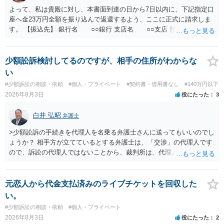
よって、私は貴殿に対し、本書面到達の日から7日以内に、下記指定口
座へ金23万円全額を振り込んで返還するよう、ここに正式に請求しま
す。 【振込先】 銀行名 ○○銀行 支店名 ○○支店 預金種別 普通
口座番号 ○○○○○○○ 口座名義 ○○○○ 万一、上記期限までに返金がな
されない場合には、貴殿には任意に返金する意思がないものと判断
し、やむを得ず、返還金23万円及びこれに対する遅延損害金の支払い
少額訟訴検討してるのですが、相手の住所がわからな
を求める民事訴訟、支払督促その他必要な法的手続を直ちに講じま
い
す。 その際には、訴訟に要する費用その他法令上認められる金員につ
#少額訴訟の相談・依頼
#個人・プライベート
#契約書・借用書なし
#140万円以下
いても併せて請求する予定ですので、あらかじめ申し添えます。 本件
2026年8月3日
役にたった
3
は、貴殿自らが契約を解約したことによって生じた返還義務の履行を
求めるものにすぎません。貴殿の仕入先との取引関係や返金時期など
白井 弘昭
弁護士
の内部事情は、私に対する返還義務の発生や履行時期には何ら影響を
及ぼすものではありません。 これ以上、本件の解決を不必要に遅延さ
>少額訟訴の手続きを代理人を名乗る弁護士さんに送ってもいいのでし
せることなく、誠意をもって速やかに返金手続を履行されるよう、強
ょうか？ 相手方が立てているとする弁護士は、「交渉」の代理人です
く求めます。 以上
ので、訴訟の代理人ではないことから、裁判所は、代理人宛ての訴状
を受け取ることは無いと思われます。 なお、交渉段階で代理人が就い
ている場合は、相手方（被告）の住所で訴状を作成提出し、裁判所に
代理人が就いていたことを知らせると（訴状の記載内容から明らかな
元恋人から代金支払済みのライブチケットを回収した
場合も）、裁判所が当該代理人弁護士に事前連絡し、引き続き訴訟も
い。
受任するかを聞いたうえで、受任の意志が明らかになったところで、
#少額訴訟の相談・依頼
#個人・プライベート
直接被告に送達するのではなく、代理人に訴状の受領を促すこともあ
2026年8月3日
役にたった
2
ります。 ラインのやり取りでしか証拠がないと、実際の本人性が明ら