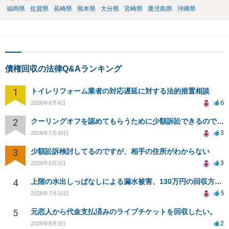
福岡県
佐賀県
長崎県
熊本県
大分県
宮崎県
鹿児島県
沖縄県
債権回収の法律Q&Aランキング
1
トイレリフォーム業者の対応遅延に対する法的措置相談
6
2026年8月4日
2
クーリングオフを認めてもらうために少額訴訟できるのでしょうか。
3
2026年7月30日
3
少額訟訴検討してるのですが、相手の住所がわからない
3
2026年8月3日
4
上階の水出しっぱなしによる漏水被害、130万円の回収方法を相談したい
5
2026年7月16日
5
元恋人から代金支払済みのライブチケットを回収したい。
2
2026年8月3日