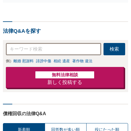
謝料・親権・財産
最適な解決策をご提案します。遺
分与、地域密着の
産分割協議の代理や遺言書の作
相談しやすい法律
成、相続放棄はお任せください
事務所でオーダー
【地域密着】
メイドの「後悔し
ない」解決を【夜
法律Q&Aを探す
間休日対応】
検索
例）
離婚 慰謝料
誹謗中傷
相続 遺産
著作物 違法
無料法律相談
新しく投稿する
債権回収の法律Q&A
新着順
回答数が多い順
役にたった順