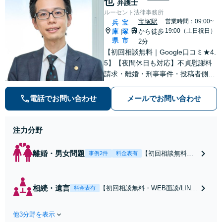
也
弁護士
ルーセント法律事務所
宝塚駅
営業時間：09:00~
兵
宝
19:00（土日祝日）
庫
塚
から徒歩
|
県
市
2分
【初回相談無料｜Google口コミ★4.
5】【夜間休日も対応】不貞慰謝料
請求・離婚・刑事事件・投稿者側発
信者情報開示請求の実績・経験多
数。オーダーメイドのサービスで問
電話でお問い合わせ
メールでお問い合わせ
題解決や事業の推進を強力にサポー
ト【宝塚駅徒歩2分｜電話・WEB面
談で全国対応】
注力分野
離婚・男女問題
【初回相談無料・
事例2件
料金表有
WEB面談/LINE相
談可】Google口コ
ミ★4.5【離婚・不
相続・遺言
【初回相談無料・WEB面談/LINE
料金表有
倫の早期解決】
相談可】Google口コミ★4.5【宝
「不利な結果にな
塚駅2分】相続トラブルを多数取
らないように」慰
他3分野を表示
り扱う実績と経験のある弁護士が