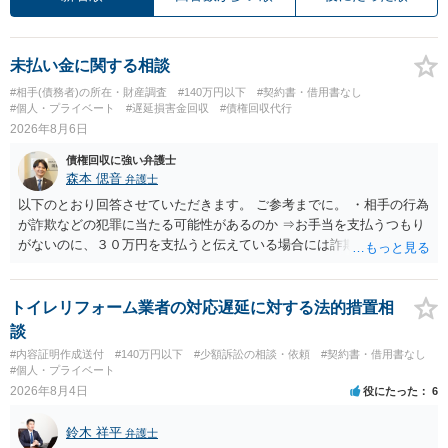
未払い金に関する相談
#相手(債務者)の所在・財産調査
#140万円以下
#契約書・借用書なし
#個人・プライベート
#遅延損害金回収
#債権回収代行
2026年8月6日
債権回収に強い弁護士
森本 偲音
弁護士
以下のとおり回答させていただきます。 ご参考までに。 ・相手の行為
が詐欺などの犯罪に当たる可能性があるのか ⇒お手当を支払うつもり
がないのに、３０万円を支払うと伝えている場合には詐欺罪に該当す
る可能性があります。 ・未払い金を回収するためにどのような法的手
段が取れるのか ⇒契約に基づく履行請求として３０万円を請求するこ
とが考えられますが、 パパ活の契約は、売春防止法に抵触する契約
トイレリフォーム業者の対応遅延に対する法的措置相
であるため、公序良俗に反する契約として 民法上無効（民法９０
談
条）となるため、相手方に請求できない可能性が高いです。 ・相手の
#内容証明作成送付
#140万円以下
#少額訴訟の相談・依頼
#契約書・借用書なし
氏名や住所が分からない状態でも対応可能なのか ⇒訴訟等の裁判上の
#個人・プライベート
手続を利用する場合には、原則として相手方の住所・氏名を把握して
2026年8月4日
役にたった
6
いる必要があります。
鈴木 祥平
弁護士