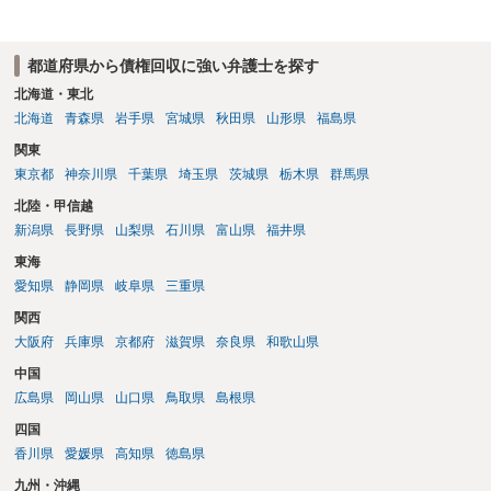
争う、というやり方がベターではないかと思います。弁護士会の相談
ても回答は異なるかもしれません。
センター等で、消費者問題に強い弁護士（消費者保護委員会に所属し
ているなど）へ相談されることをお勧めします。
都道府県から債権回収に強い弁護士を探す
北海道・東北
北海道
青森県
岩手県
宮城県
秋田県
山形県
福島県
関東
東京都
神奈川県
千葉県
埼玉県
茨城県
栃木県
群馬県
北陸・甲信越
新潟県
長野県
山梨県
石川県
富山県
福井県
東海
愛知県
静岡県
岐阜県
三重県
関西
大阪府
兵庫県
京都府
滋賀県
奈良県
和歌山県
中国
広島県
岡山県
山口県
鳥取県
島根県
四国
香川県
愛媛県
高知県
徳島県
九州・沖縄