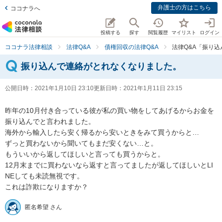
弁護士の方はこちら
ココナラへ
投稿する
探す
閲覧履歴
マイリスト
ログイン
ココナラ法律相談
法律Q&A
債権回収の法律Q&A
法律Q&A「振り
振り込んで連絡がとれなくなりました。
公開日時：
2021年1月10日 23:10
更新日時：
2021年1月11日 23:15
昨年の10月付き合っている彼が私の買い物をしてあげるからお金を
振り込んでと言われました。

海外から輸入したら安く帰るから安いときをみて買うからと…

ずっと買わないから聞いてもまだ安くない…と。

もういいから返してほしいと言っても買うからと。

12月末までに買わないなら返すと言ってましたが返してほしいとLI
NEしても未読無視です。

これは詐欺になりますか？
匿名希望 さん