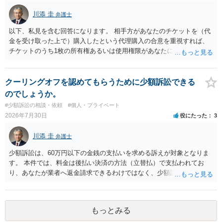
かではありません。もちろん弁護士（２０万円の請求で代理人弁護士
川添 圭
弁護士
に委任するかも疑わしいのですが）も住所は明らかにしないでしょ
う。 何か本人を示す事実（振込先などの情報）から、相手の住所等の
以下、私見を含む回答になります。 相手方があなたのチケットを（代
情報を割り出していくしかないように思えます。 以上、ご参考まで。
金を受け取った上で）購入したという代理購入の合意を重視すれば、
チケットのうち1枚の所有権あるいは使用権限があなたにあり、チケッ
トの引渡しを求める権利があるという主張が認められやすいといえま
す。 一方、このチケット購入には「相手方と一緒に行く」という合意
も付随していたことを無視することができません。こちらを重視すれ
クーリングオフを認めてもらうために少額訴訟できる
ば、交際を終了させたことにより「一緒に行く」という結果の実現に
のでしょうか。
重大な障害が発生しており、当然にチケットを引き渡すべきといえる
#少額訴訟の相談・依頼
#個人・プライベート
かは微妙であり、むしろ返金すべきとするのが当事者の合理的意思に
2026年7月30日
役にたった
3
合致するのではないか、という判断に傾くことになると思います。 例
えば、当該チケットが座席指定である場合、交際を解消した2人が当日
川添 圭
弁護士
隣り合わせになることは避けたいという心理が働くことも無理からぬ
ところです。一方、チケットがエリア指定のアリーナ席であれば隣り
少額訴訟は、60万円以下の金銭の支払いを求める訴えが対象となりま
合わせにならずに済むかもしれませんし、そのチケットが入手困難で
す。 本件では、料金は後払い決済の方法（立替払）で支払われてお
あったり特別席であったりすれば、判断は変わってくるかもしれませ
り、あなたが業者へ返金請求できるわけではなく、少額訴訟は使えな
ん。当該チケットがチケット転売防止法に規定する特定興行入場券に
いと思われます。 当該事業者と後払い決済業者を被告として債務不存
該当し、券面上使用者が指定されている場合には、チケット引渡し以
在確認請求訴訟を提起することも考えられますが、まずは後払い決済
外に選択肢がない場合もあるでしょう。 このように、本件の紛争は、
業者へ（原契約のクーリング・オフの証拠の写しとともに）支払拒絶
法的には「当事者の合理的意思」がどこにあるのかを追求した解決が
もっとみる
の通知書を送り、もし訴訟や支払督促を行ってきた場合には全面的に
必要になると思われます。なかなか難しい問題なので、弁護士によっ