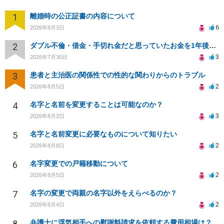
1
離婚時の公正証書の内容について
6
2026年8月3日
2
ダブル不倫・借金・手切れ金だと思っていたお金を1年後いまさら脅迫罪として通知書が来てまとめて請求
3
2026年7月30日
3
患者と主治医の関係性での性的な関わりからのトラブル
2
2026年8月5日
4
名字と名前を変更することは可能なのか？
3
2026年8月2日
5
名字と名前変更に必要なものについて知りたい
2
2026年8月8日
6
名字変更での戸籍移動について
2
2026年8月5日
7
名字の変更で両親の名字以外をえらべるのか？
2
2026年8月4日
8
弁護士に浮気相手への慰謝料請求を依頼する費用相場は？