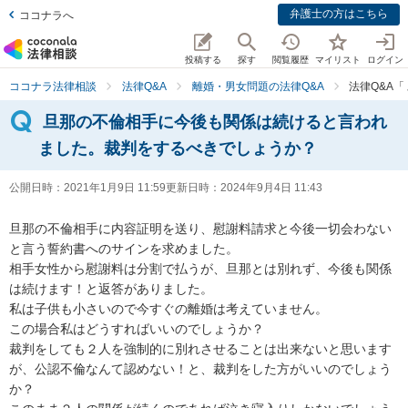
弁護士の方はこちら
ココナラへ
投稿する
探す
閲覧履歴
マイリスト
ログイン
ココナラ法律相談
法律Q&A
離婚・男女問題の法律Q&A
法律Q&A
旦那の不倫相手に今後も関係は続けると言われ
ました。裁判をするべきでしょうか？
公開日時：
2021年1月9日 11:59
更新日時：
2024年9月4日 11:43
旦那の不倫相手に内容証明を送り、慰謝料請求と今後一切会わない
と言う誓約書へのサインを求めました。

相手女性から慰謝料は分割で払うが、旦那とは別れず、今後も関係
は続けます！と返答がありました。

私は子供も小さいので今すぐの離婚は考えていません。

この場合私はどうすればいいのでしょうか？

裁判をしても２人を強制的に別れさせることは出来ないと思います
が、公認不倫なんて認めない！と、裁判をした方がいいのでしょう
か？
