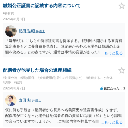
離婚公正証書に記載する内容について
#養育費
2026年8月8日
肥田 弘昭
弁護士
「毎年6月にこちらの所得証明書を提示する。裁判所の開示する養育費
算定表をもとに養育費を見直し、算定表から外れる場合は協議の上金
額を決める」との点ですが、通常は事情の変更があった場合に変更し
ますので妥当とまでは言えないかと思います。「養育費は当初予測出
来なかった事情の変更により双方協議の上増減出来る」と「通知義務
に勤務先」が含まれているので、私に収入が入った事は相手に通知が
配偶者が他界した場合の遺産相続
行く事になり、上記のような文言が無くても養育費の見直しは適宜出
#財産分与
#親族関係
#婚姻費用(別居中の生活費など)
#離婚すること自体
来るかと思うのですが違うのでしょうか？との点はそのとおりかと思
#調停
#裁判
います。養育費は事情の変更があった場合に変更するので毎年見直す
2026年8月7日
役にたった
2
ことはあまりないです。ご参考にしてください。
倉田 勲
弁護士
仮に何も手続き（配偶者から長男へ名義変更や遺言書作成）をせず、
配偶者が亡くなった場合は配偶者名義の資産1/2は妻（私）という認識
で合っていますでしょうか。 →ご相談内容を拝見する限りでは、その
認識で合ってはいます。 なお、逆に１/２しか権利がないため、自宅を