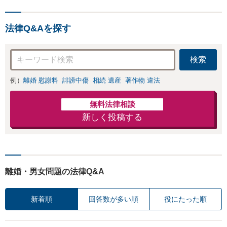
成、相続放棄はお任せください
事務所でオーダー
【地域密着】
メイドの「後悔し
ない」解決を【夜
法律Q&Aを探す
間休日対応】
検索
例）
離婚 慰謝料
誹謗中傷
相続 遺産
著作物 違法
無料法律相談
新しく投稿する
離婚・男女問題の法律Q&A
新着順
回答数が多い順
役にたった順