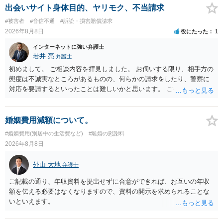
出会いサイト身体目的、ヤリモク、不当請求
#被害者
#音信不通
#訴訟・損害賠償請求
2026年8月8日
役にたった
1
インターネットに強い弁護士
若井 亮
弁護士
初めまして。 ご相談内容を拝見しました。 お伺いする限り、相手方の
態度は不誠実なところがあるものの、何らかの請求をしたり、警察に
対応を要請するといったことは難しいかと思います。 ご参考になれば
幸いです。
婚姻費用減額について。
#婚姻費用(別居中の生活費など)
#離婚の慰謝料
2026年8月8日
外山 大地
弁護士
ご記載の通り、年収資料を提出せずに合意ができれば、お互いの年収
額を伝える必要はなくなりますので、資料の開示を求められることな
いといえます。