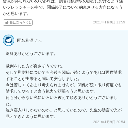
合意が得られないのであれば、損害賠償請求の訴訟におけるより強
いプレッシャーの中で、関係終了について約束させる方向になろう
かと思います。
2021年1月9日 11:59
役に立った
1
匿名希望
さん
返答ありがとうございます。

裁判をした方が良さそうですね。

そして慰謝料についても今後も関係が続くようであれば再度請求
することが出来ると聞いて安心しました。

今は苦しくてあまり考えられませんが、関係が続く限り何度でも
請求してやる！と言う気力で頑張ろうと思います。

何も分からない私にいろいろ教えて頂きありがとうございまし
た。

泣き寝入りしかないのか…と思っていたので、先生の助言で光が
見えてきたように思います。
2021年1月9日 20:54