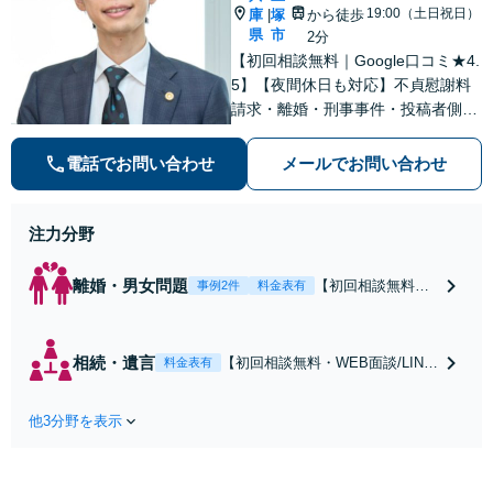
19:00（土日祝日）
庫
塚
から徒歩
|
県
市
2分
【初回相談無料｜Google口コミ★4.
5】【夜間休日も対応】不貞慰謝料
請求・離婚・刑事事件・投稿者側発
信者情報開示請求の実績・経験多
数。オーダーメイドのサービスで問
電話でお問い合わせ
メールでお問い合わせ
題解決や事業の推進を強力にサポー
ト【宝塚駅徒歩2分｜電話・WEB面
談で全国対応】
注力分野
離婚・男女問題
【初回相談無料・
事例2件
料金表有
WEB面談/LINE相
談可】Google口コ
ミ★4.5【離婚・不
相続・遺言
【初回相談無料・WEB面談/LINE
料金表有
倫の早期解決】
相談可】Google口コミ★4.5【宝
「不利な結果にな
塚駅2分】相続トラブルを多数取
らないように」慰
他3分野を表示
り扱う実績と経験のある弁護士が
謝料・親権・財産
最適な解決策をご提案します。遺
分与、地域密着の
産分割協議の代理や遺言書の作
相談しやすい法律