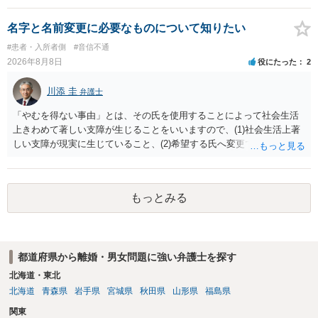
完全に所有する場合は、他の相続人に対して自宅の評価額の１/２の代
償金の支払いが必要になります。
名字と名前変更に必要なものについて知りたい
#患者・入所者側
#音信不通
2026年8月8日
役にたった
2
川添 圭
弁護士
「やむを得ない事由」とは、その氏を使用することによって社会生活
上きわめて著しい支障が生じることをいいますので、(1)社会生活上著
しい支障が現実に生じていること、(2)希望する氏へ変更できればその
支障が解消できる（解消される）ことを、具体的な資料をもって説明
できるかどうかがポイントです。 記録中に現れた一切の事情が判断対
象ですので、上記(1)と(2)を説明できる資料は全て（ただし理路整然
もっとみる
に）提出することが必要になります。「フラッシュバック」とのこと
なので、例えば、医学上確立されているPTSDの診断基準に合致した説
明とそれに沿う資料の提出が必要になってくるように思います。 精神
的・心理的な理由の氏変更は様々な意味でハードルがかなり高く、弁
都道府県から離婚・男女問題に強い弁護士を探す
護士へ依頼しても苦労することが強く予想されるところです。、もし
本人申立てをお考えであれば、医学知識はもちろん法律知識も要求さ
北海道・東北
れますので、性急な申立てをせず、知識と資料をしっかりと揃えて、
北海道
青森県
岩手県
宮城県
秋田県
山形県
福島県
万全の体制で申立てに臨んだ方がよいと思われます。
関東