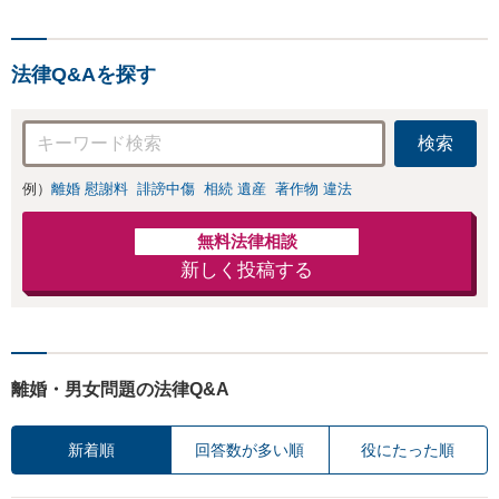
個室で丁寧にヒア
成や相続対策など相続
リングします。
全般お任せください。
【カウンセラーと
調停や裁判にも対応。
も連携】
法律Q&Aを探す
相続税を踏まえたサポ
ート可【税理士・不動
産鑑定士と連携】
検索
例）
離婚 慰謝料
誹謗中傷
相続 遺産
著作物 違法
無料法律相談
新しく投稿する
離婚・男女問題の法律Q&A
新着順
回答数が多い順
役にたった順