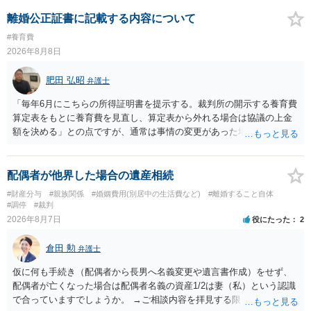
離婚公正証書に記載する内容について
#養育費
2026年8月8日
肥田 弘昭
弁護士
「毎年6月にこちらの所得証明書を提示する。裁判所の開示する養育費
算定表をもとに養育費を見直し、算定表から外れる場合は協議の上金
額を決める」との点ですが、通常は事情の変更があった場合に変更し
ますので妥当とまでは言えないかと思います。「養育費は当初予測出
来なかった事情の変更により双方協議の上増減出来る」と「通知義務
に勤務先」が含まれているので、私に収入が入った事は相手に通知が
配偶者が他界した場合の遺産相続
行く事になり、上記のような文言が無くても養育費の見直しは適宜出
#財産分与
#親族関係
#婚姻費用(別居中の生活費など)
#離婚すること自体
来るかと思うのですが違うのでしょうか？との点はそのとおりかと思
#調停
#裁判
います。養育費は事情の変更があった場合に変更するので毎年見直す
2026年8月7日
役にたった
2
ことはあまりないです。ご参考にしてください。
倉田 勲
弁護士
仮に何も手続き（配偶者から長男へ名義変更や遺言書作成）をせず、
配偶者が亡くなった場合は配偶者名義の資産1/2は妻（私）という認識
で合っていますでしょうか。 →ご相談内容を拝見する限りでは、その