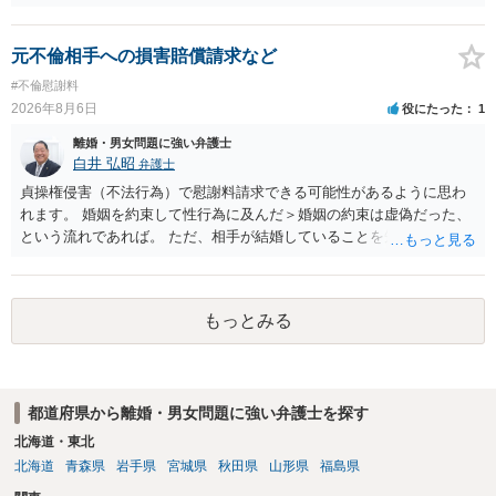
に思われます。 もっとも，調停については，お互いの合意がない限り
は調停が成立するということはないため，相手が合意するメリットを
だしてでも調停で終わらせるよう努めるのか，裁判離婚を見据えて調
元不倫相手への損害賠償請求など
停での離婚に固執しないかいずれかの対応は必要となるかと思われま
#不倫慰謝料
す。 お一人で対応するのは難しい側面もありますので弁護士を立てる
2026年8月6日
役にたった
1
ことを検討されると良いかと思われます。
離婚・男女問題に強い弁護士
白井 弘昭
弁護士
貞操権侵害（不法行為）で慰謝料請求できる可能性があるように思わ
れます。 婚姻を約束して性行為に及んだ＞婚姻の約束は虚偽だった、
という流れであれば。 ただ、相手が結婚していることを知って行為に
及んでいるのであれば、婚姻できないことについて相談者さんの帰責
性も認められそうですので、あまり慰謝料は高額にならないように思
われます。 一度、最寄りの弁護士に相談してみてください。
もっとみる
都道府県から離婚・男女問題に強い弁護士を探す
北海道・東北
北海道
青森県
岩手県
宮城県
秋田県
山形県
福島県