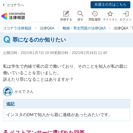
弁護士の方はこちら
ココナラへ
投稿する
探す
閲覧履歴
マイリスト
ログイン
ココナラ法律相談
法律Q&A
離婚・男女問題の法律Q&A
法律Q&A
罪になるのか知りたい
公開日時：
2021年1月7日 10:49
更新日時：
2021年2月16日 11:40
私は学生で内緒で夜の店で働いており、そのことを知人が私の親に
働いていることを言いました。

訴えたり罪になることはありますか？
かえで さん
追記
インスタのDMで知人から親に連絡があったみたいです。
ベストアンサーに選ばれた回答