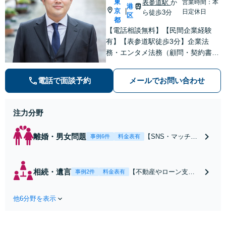
東
表参道駅
か
営業時間：本
港
京
|
日定休日
ら徒歩3分
区
都
【電話相談無料】【民間企業経験
有】【表参道駅徒歩3分】企業法
務・エンタメ法務（顧問・契約書作
成やチェック、スタートアップ支援
など）お任せください。税理士・司
電話で面談予約
メールでお問い合わせ
法書士などと連携しサポートしま
す。投資詐欺や離婚も積極的に受付
中！【個人・法人対応】
注力分野
離婚・男女問題
【SNS・マッチン
事例6件
料金表有
グアプリなど不貞
の慰謝料請求に強
い弁護士】【表参
相続・遺言
【不動産やローン支払
事例2件
料金表有
道駅から徒歩3分】
いを含む遺産分割に強
交渉・調停・裁
い】【表参道駅から徒
判、証拠集めはお
他6分野を表示
歩3分】遺産分割での交
任せください！プ
渉、遺留分請求、遺産
ライバシー配慮の
の洗い出し、遺言書作