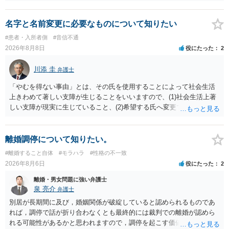
認識で合ってはいます。 なお、逆に１/２しか権利がないため、自宅を
完全に所有する場合は、他の相続人に対して自宅の評価額の１/２の代
償金の支払いが必要になります。
名字と名前変更に必要なものについて知りたい
#患者・入所者側
#音信不通
2026年8月8日
役にたった
2
川添 圭
弁護士
「やむを得ない事由」とは、その氏を使用することによって社会生活
上きわめて著しい支障が生じることをいいますので、(1)社会生活上著
しい支障が現実に生じていること、(2)希望する氏へ変更できればその
支障が解消できる（解消される）ことを、具体的な資料をもって説明
できるかどうかがポイントです。 記録中に現れた一切の事情が判断対
象ですので、上記(1)と(2)を説明できる資料は全て（ただし理路整然
離婚調停について知りたい。
に）提出することが必要になります。「フラッシュバック」とのこと
#離婚すること自体
#モラハラ
#性格の不一致
なので、例えば、医学上確立されているPTSDの診断基準に合致した説
2026年8月6日
役にたった
2
明とそれに沿う資料の提出が必要になってくるように思います。 精神
的・心理的な理由の氏変更は様々な意味でハードルがかなり高く、弁
離婚・男女問題に強い弁護士
護士へ依頼しても苦労することが強く予想されるところです。、もし
泉 亮介
弁護士
本人申立てをお考えであれば、医学知識はもちろん法律知識も要求さ
別居が長期間に及び，婚姻関係が破綻していると認められるものであ
れますので、性急な申立てをせず、知識と資料をしっかりと揃えて、
れば，調停で話が折り合わなくとも最終的には裁判での離婚が認めら
万全の体制で申立てに臨んだ方がよいと思われます。
れる可能性があるかと思われますので，調停を起こす価値はあるよう