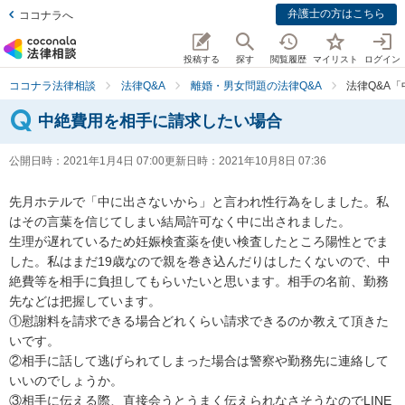
弁護士の方はこちら
ココナラへ
投稿する
探す
閲覧履歴
マイリスト
ログイン
ココナラ法律相談
法律Q&A
離婚・男女問題の法律Q&A
法律Q&A
中絶費用を相手に請求したい場合
公開日時：
2021年1月4日 07:00
更新日時：
2021年10月8日 07:36
先月ホテルで「中に出さないから」と言われ性行為をしました。私
はその言葉を信じてしまい結局許可なく中に出されました。

生理が遅れているため妊娠検査薬を使い検査したところ陽性とでま
した。私はまだ19歳なので親を巻き込んだりはしたくないので、中
絶費等を相手に負担してもらいたいと思います。相手の名前、勤務
先などは把握しています。

①慰謝料を請求できる場合どれくらい請求できるのか教えて頂きた
いです。

②相手に話して逃げられてしまった場合は警察や勤務先に連絡して
いいのでしょうか。

③相手に伝える際、直接会うとうまく伝えられなさそうなのでLINE