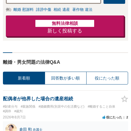
例）
離婚 慰謝料
誹謗中傷
相続 遺産
著作物 違法
無料法律相談
新しく投稿する
離婚・男女問題の法律Q&A
新着順
回答数が多い順
役にたった順
配偶者が他界した場合の遺産相続
#財産分与
#親族関係
#婚姻費用(別居中の生活費など)
#離婚すること自体
#調停
#裁判
2026年8月7日
役にたった
2
倉田 勲
弁護士