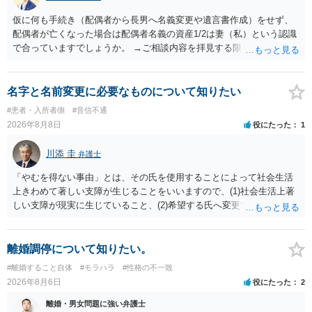
仮に何も手続き（配偶者から長男へ名義変更や遺言書作成）をせず、
配偶者が亡くなった場合は配偶者名義の資産1/2は妻（私）という認識
で合っていますでしょうか。 →ご相談内容を拝見する限りでは、その
認識で合ってはいます。 なお、逆に１/２しか権利がないため、自宅を
完全に所有する場合は、他の相続人に対して自宅の評価額の１/２の代
償金の支払いが必要になります。
名字と名前変更に必要なものについて知りたい
#患者・入所者側
#音信不通
2026年8月8日
役にたった
1
川添 圭
弁護士
「やむを得ない事由」とは、その氏を使用することによって社会生活
上きわめて著しい支障が生じることをいいますので、(1)社会生活上著
しい支障が現実に生じていること、(2)希望する氏へ変更できればその
支障が解消できる（解消される）ことを、具体的な資料をもって説明
できるかどうかがポイントです。 記録中に現れた一切の事情が判断対
象ですので、上記(1)と(2)を説明できる資料は全て（ただし理路整然
離婚調停について知りたい。
に）提出することが必要になります。「フラッシュバック」とのこと
#離婚すること自体
#モラハラ
#性格の不一致
なので、例えば、医学上確立されているPTSDの診断基準に合致した説
2026年8月6日
役にたった
2
明とそれに沿う資料の提出が必要になってくるように思います。 精神
的・心理的な理由の氏変更は様々な意味でハードルがかなり高く、弁
離婚・男女問題に強い弁護士