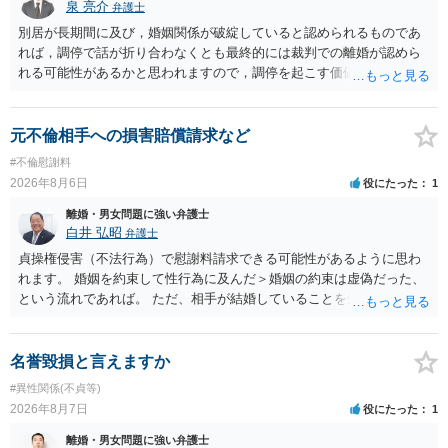
護士へ依頼しても苦労することが強く予想されるところです。、もし
泉 亮介
弁護士
本人申立てをお考えであれば、医学知識はもちろん法律知識も要求さ
別居が長期間に及び，婚姻関係が破綻していると認められるものであ
れますので、性急な申立てをせず、知識と資料をしっかりと揃えて、
れば，調停で話が折り合わなくとも最終的には裁判での離婚が認めら
万全の体制で申立てに臨んだ方がよいと思われます。
れる可能性があるかと思われますので，調停を起こす価値はあるよう
に思われます。 もっとも，調停については，お互いの合意がない限り
は調停が成立するということはないため，相手が合意するメリットを
だしてでも調停で終わらせるよう努めるのか，裁判離婚を見据えて調
元不倫相手への損害賠償請求など
停での離婚に固執しないかいずれかの対応は必要となるかと思われま
#不倫慰謝料
す。 お一人で対応するのは難しい側面もありますので弁護士を立てる
2026年8月6日
役にたった
1
ことを検討されると良いかと思われます。
離婚・男女問題に強い弁護士
白井 弘昭
弁護士
貞操権侵害（不法行為）で慰謝料請求できる可能性があるように思わ
れます。 婚姻を約束して性行為に及んだ＞婚姻の約束は虚偽だった、
という流れであれば。 ただ、相手が結婚していることを知って行為に
及んでいるのであれば、婚姻できないことについて相談者さんの帰責
性も認められそうですので、あまり慰謝料は高額にならないように思
われます。 一度、最寄りの弁護士に相談してみてください。
名誉毀損と言えますか
#異性関係(不貞等)
2026年8月7日
役にたった
1
離婚・男女問題に強い弁護士