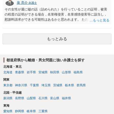
泉 亮介
弁護士
その女性が週に嘘の話（詰められた）を行っていることの証明，被害
の程度の証明ができる場合，名誉権侵害，名誉感情侵害等に該当し，
慰謝料請求ができる可能性はあるかと思われます。 ただ弁護士費用を
考えると費用倒れとなるリスクも考えられるため，慎重にご検討され
た方が良いでしょう。
もっとみる
都道府県から離婚・男女問題に強い弁護士を探す
北海道・東北
北海道
青森県
岩手県
宮城県
秋田県
山形県
福島県
関東
東京都
神奈川県
千葉県
埼玉県
茨城県
栃木県
群馬県
北陸・甲信越
新潟県
長野県
山梨県
石川県
富山県
福井県
東海
愛知県
静岡県
岐阜県
三重県