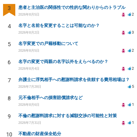
3
患者と主治医の関係性での性的な関わりからのトラブル
2
2026年8月5日
4
名字と名前を変更することは可能なのか？
3
2026年8月2日
5
名字変更での戸籍移動について
2
2026年8月5日
6
名字の変更で両親の名字以外をえらべるのか？
2
2026年8月4日
7
弁護士に浮気相手への慰謝料請求を依頼する費用相場は？
5
2026年7月28日
8
元不倫相手への損害賠償請求など
1
2026年8月6日
9
不倫の慰謝料請求に対する減額交渉の可能性と対策
1
2026年7月31日
10
不動産の財産保全処分