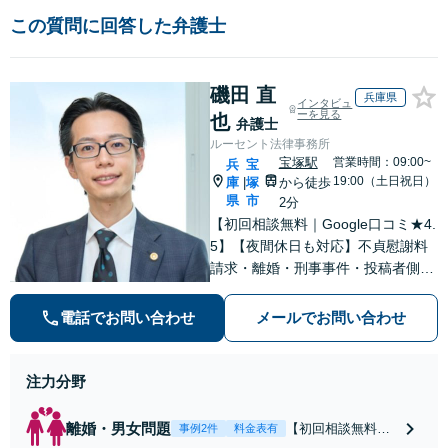
この質問に回答した弁護士
磯田 直
兵庫県
インタビュ
ーを見る
也
弁護士
ルーセント法律事務所
宝塚駅
営業時間：09:00~
兵
宝
19:00（土日祝日）
庫
塚
から徒歩
|
県
市
2分
【初回相談無料｜Google口コミ★4.
5】【夜間休日も対応】不貞慰謝料
請求・離婚・刑事事件・投稿者側発
信者情報開示請求の実績・経験多
数。オーダーメイドのサービスで問
電話でお問い合わせ
メールでお問い合わせ
題解決や事業の推進を強力にサポー
ト【宝塚駅徒歩2分｜電話・WEB面
談で全国対応】
注力分野
離婚・男女問題
【初回相談無料・
事例2件
料金表有