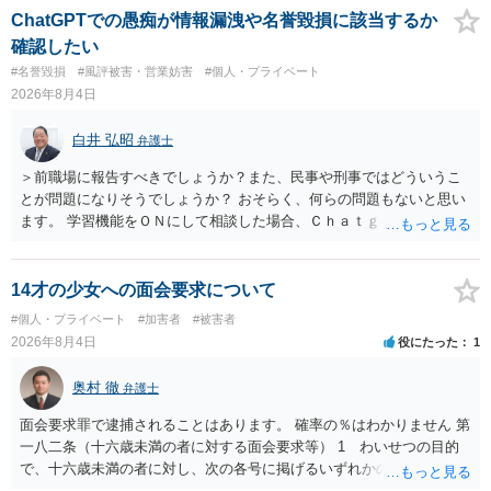
ても失敗する可能性が高いように思われます。 相手を特定できた場
ChatGPTでの愚痴が情報漏洩や名誉毀損に該当するか
合、相手に全ての弁護士費用を負担させることは可能でしょうか？ →
確認したい
訴訟外の交渉で相手方が認めれば負担させることができるでしょう。
#名誉毀損
#風評被害・営業妨害
#個人・プライベート
訴訟で判決となった場合は、実際の弁護士費用が認められる場合と認
2026年8月4日
められない場合があり何ともいえないところでしょう。
白井 弘昭
弁護士
＞前職場に報告すべきでしょうか？また、民事や刑事ではどういうこ
とが問題になりそうでしょうか？ おそらく、何らの問題もないと思い
ます。 学習機能をＯＮにして相談した場合、Ｃｈａｔｇｐｔがｏｐｅ
ｎＡＩに相談内容を蓄積し、他の質問者への何らかの回答の際に参照
する可能性がありますが、個人名や会社名を特定していない限り、一
般論として抽象化されて回答に織り込まれる可能性が生じるにすぎま
14才の少女への面会要求について
せんので、その情報自体が、秘密情報に当たるとは思えませんし、名
#個人・プライベート
#加害者
#被害者
誉棄損として、個人や会社に対する誹謗中傷の不特定多数への公開に
2026年8月4日
役にたった
1
当たるとも思われません。 もちろん、誰がその内容をｃｈａｔｇｐｔ
に入力したかも第三者にしられることはないので、個人や会社の特定
奥村 徹
弁護士
をせずに書き込んだことで（おそらく特定して書き込んだとして
も）、相談者さんが刑事民事の責任に問われることはないでしょう。
面会要求罪で逮捕されることはあります。 確率の％はわかりません 第
私見ながらご参考まで。
一八二条（十六歳未満の者に対する面会要求等） 1 わいせつの目的
で、十六歳未満の者に対し、次の各号に掲げるいずれかの行為をした
者（当該十六歳未満の者が十三歳以上である場合については、その者