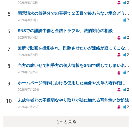
2
2026年8月3日
5
開示請求の仮処分での審尋で２回目で終わらない場合どうしたらいいですか
7
2026年8月3日
6
SNSでの誹謗中傷と金銭トラブル、法的対応の相談
2
2026年8月4日
7
無断で動画を撮影され、削除させたいが連絡が返ってこない。
2
2026年8月4日
8
当方の腹いせで相手方の個人情報をSNSで晒してしまい名誉毀損させてしまったかもしれない
2
2026年7月29日
9
ホームページ制作における使用した画像や文章の著作権について
2
2026年7月29日
10
未成年者との不適切なやり取りが法に触れる可能性と対処法
2
2026年7月26日
もっと見る