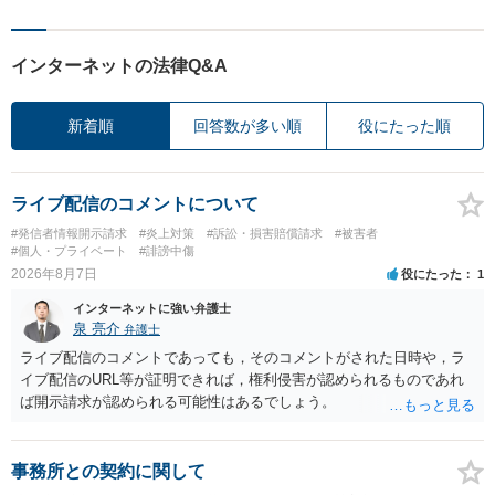
インターネットの法律Q&A
新着順
回答数が多い順
役にたった順
ライブ配信のコメントについて
#発信者情報開示請求
#炎上対策
#訴訟・損害賠償請求
#被害者
#個人・プライベート
#誹謗中傷
2026年8月7日
役にたった
1
インターネットに強い弁護士
泉 亮介
弁護士
ライブ配信のコメントであっても，そのコメントがされた日時や，ラ
イブ配信のURL等が証明できれば，権利侵害が認められるものであれ
ば開示請求が認められる可能性はあるでしょう。
事務所との契約に関して