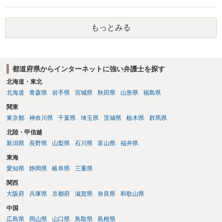
が生まれた日より五年以上前の日に生まれた者に限る。）は、一年以
下の拘禁刑又は五十万円以下の罰金に処する。 一 威迫し、偽計を用
もっとみる
い又は誘惑して面会を要求すること。 二 拒まれたにもかかわらず、
反復して面会を要求すること。 三 金銭その他の利益を供与し、又は
その申込み若しくは約束をして面会を要求すること。 2前項の罪を犯
し、よってわいせつの目的で当該十六歳未満の者と面会をした者は、
都道府県からインターネットに強い弁護士を探す
二年以下の拘禁刑又は百万円以下の罰金に処する。
北海道・東北
北海道
青森県
岩手県
宮城県
秋田県
山形県
福島県
関東
東京都
神奈川県
千葉県
埼玉県
茨城県
栃木県
群馬県
北陸・甲信越
新潟県
長野県
山梨県
石川県
富山県
福井県
東海
愛知県
静岡県
岐阜県
三重県
関西
大阪府
兵庫県
京都府
滋賀県
奈良県
和歌山県
中国
広島県
岡山県
山口県
鳥取県
島根県