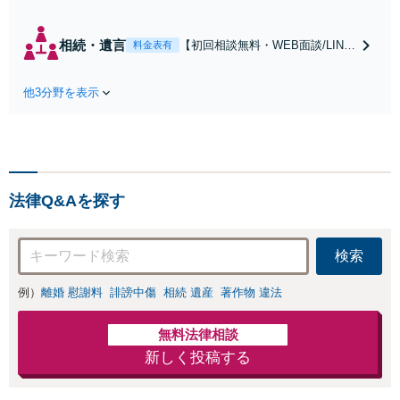
WEB面談/LINE相
談可】Google口コ
ミ★4.5【離婚・不
相続・遺言
【初回相談無料・WEB面談/LINE
料金表有
倫の早期解決】
相談可】Google口コミ★4.5【宝
「不利な結果にな
塚駅2分】相続トラブルを多数取
らないように」慰
他3分野を表示
り扱う実績と経験のある弁護士が
謝料・親権・財産
最適な解決策をご提案します。遺
分与、地域密着の
産分割協議の代理や遺言書の作
相談しやすい法律
成、相続放棄はお任せください
事務所でオーダー
【地域密着】
メイドの「後悔し
ない」解決を【夜
法律Q&Aを探す
間休日対応】
検索
例）
離婚 慰謝料
誹謗中傷
相続 遺産
著作物 違法
無料法律相談
新しく投稿する