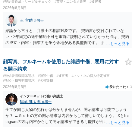
#契約書作成・リーガルチェック
#芸能・エンタメ業界
#被害者
2026年8月6日
王 宣麟
弁護士
結論から言うと、弁護士の相談対象です。 契約書が交付されていな
い・2年固定の途中解約不可を事前に説明されていなかった点は、契約
の成立・内容・拘束力を争う余地がある典型例です。 まずは、運営と
のやり取り、規約のスクショ等の証拠を集めて、弁護士に相談されて
みてはいかがでしょうか。 また同時並行で（もしまだされていないの
であれば）書面で退所意思の明確化はしておくべきだと考えます。
顔写真、フルネームを使用した誹謗中傷、悪用に対す
る開示請求
#発信者情報開示請求
#誹謗中傷
#被害者
#ネット上の個人特定被害
#訴訟・損害賠償請求
#名誉毀損
2026年8月5日
役にたった
1
インターネットに強い弁護士
稲葉 進太郎
弁護士
全てが同じ人物の犯行かは分かりませんが、開示請求は可能でしょう
か？ →５ｃｈの方の開示請求は内容からして難しいでしょう。 XとIns
tagramの方は内容からして開示請求ができる可能性が高いでしょう。
ただ、アカウントが削除されていると開示請求は失敗する可能性が高
いでしょう。７月中にアカウントが削除されている場合、今から進め