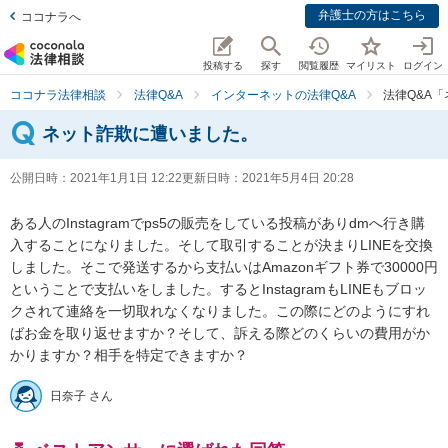
弁護士の方はこちら
ココナラへ
投稿する
探す
閲覧履歴
マイリスト
ログイン
ココナラ法律相談
法律Q&A
インターネットの法律Q&A
法律Q&A
ネット詐欺に遭いました。
公開日時：
2021年1月1日 12:22
更新日時：
2021年5月4日 20:28
ある人のInstagramでps5の販売をしている投稿がありdmへ行き購
入することになりました。そして取引することが決まりLINEを交換
しました。そこで発送するから支払いはAmazonギフト券で30000円
ということで支払いをしました。するとInstagramもLINEもブロッ
クされて連絡を一切取れなくなりました。この際にどのようにすれ
ばお金を取り返せますか？そして、訴える際どのくらいの費用がか
かりますか？相手を特定できますか？
日奈子 さん