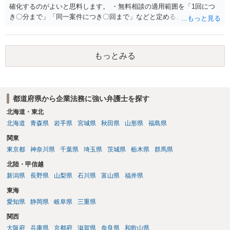
確化するのがよいと思料します。 ・無料相談の適用範囲を「1回につ
き〇分まで」「同一案件につき〇回まで」などと定める。 ・無料相談
の範囲を超える継続的な質疑応答やメール対応は原則として受け付け
ず、継続して対応する場合は「個別受任（有料契約）」が必要であ
る。 ・無料相談から個別の事件処理へ移行する場合は、弁護士と従業
もっとみる
員との間で必ず個別の委任契約書を締結し、着手金や報酬等の費用体
系を事前に明示する手続を義務付ける。 相談料が無料であっても、法
律相談という法的サービスを提供する以上、弁護士は善良な管理者の
注意をもって対応する義務（善管注意義務）を負うものと思料しま
都道府県から企業法務に強い弁護士を探す
す。したがって、著しく不誠実な対応、放置、あるいは誤った不当な
回答を繰り返したような場合には、弁護士法上の誠実義務違反や品位
北海道・東北
保持違反（弁護士法56条1項）として、弁護士会の懲戒対象となり得る
北海道
青森県
岩手県
宮城県
秋田県
山形県
福島県
との理解でよいと考えます。 新たな法律事務所を探す手段について
関東
は、このウェブサイトで探す方法のほか、弁護士会や法律事務所に直
東京都
神奈川県
千葉県
埼玉県
茨城県
栃木県
群馬県
接問い合わせをする方法もあり得ると存じます。
北陸・甲信越
新潟県
長野県
山梨県
石川県
富山県
福井県
東海
愛知県
静岡県
岐阜県
三重県
関西
大阪府
兵庫県
京都府
滋賀県
奈良県
和歌山県