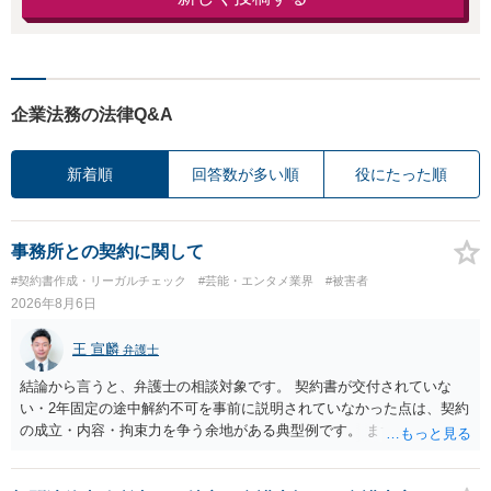
企業法務の法律Q&A
新着順
回答数が多い順
役にたった順
事務所との契約に関して
#契約書作成・リーガルチェック
#芸能・エンタメ業界
#被害者
2026年8月6日
王 宣麟
弁護士
結論から言うと、弁護士の相談対象です。 契約書が交付されていな
い・2年固定の途中解約不可を事前に説明されていなかった点は、契約
の成立・内容・拘束力を争う余地がある典型例です。 まずは、運営と
のやり取り、規約のスクショ等の証拠を集めて、弁護士に相談されて
みてはいかがでしょうか。 また同時並行で（もしまだされていないの