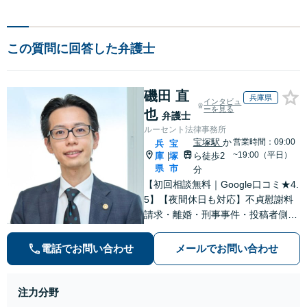
この質問に回答した弁護士
磯田 直
兵庫県
インタビュ
ーを見る
也
弁護士
ルーセント法律事務所
宝塚駅
か
営業時間：09:00
兵
宝
~19:00（平日）
庫
塚
ら徒歩2
|
県
市
分
【初回相談無料｜Google口コミ★4.
5】【夜間休日も対応】不貞慰謝料
請求・離婚・刑事事件・投稿者側発
信者情報開示請求の実績・経験多
数。オーダーメイドのサービスで問
電話でお問い合わせ
メールでお問い合わせ
題解決や事業の推進を強力にサポー
ト【宝塚駅徒歩2分｜電話・WEB面
談で全国対応】
注力分野