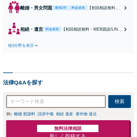
離婚・男女問題
【初回相談無料・
事例2件
料金表有
WEB面談/LINE相
談可】Google口コ
ミ★4.5【離婚・不
相続・遺言
【初回相談無料・WEB面談/LINE
料金表有
倫の早期解決】
相談可】Google口コミ★4.5【宝
「不利な結果にな
塚駅2分】相続トラブルを多数取
らないように」慰
他3分野を表示
り扱う実績と経験のある弁護士が
謝料・親権・財産
最適な解決策をご提案します。遺
分与、地域密着の
産分割協議の代理や遺言書の作
相談しやすい法律
成、相続放棄はお任せください
事務所でオーダー
【地域密着】
メイドの「後悔し
ない」解決を【夜
法律Q&Aを探す
間休日対応】
検索
例）
離婚 慰謝料
誹謗中傷
相続 遺産
著作物 違法
無料法律相談
新しく投稿する