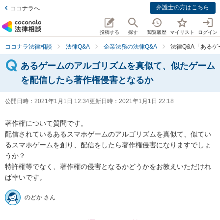
弁護士の方はこちら
ココナラへ
投稿する
探す
閲覧履歴
マイリスト
ログイン
ココナラ法律相談
法律Q&A
企業法務の法律Q&A
法律Q&A「ある
あるゲームのアルゴリズムを真似て、似たゲーム
を配信したら著作権侵害となるか
公開日時：
2021年1月1日 12:34
更新日時：
2021年1月1日 22:18
著作権について質問です。

配信されているあるスマホゲームのアルゴリズムを真似て、似てい
るスマホゲームを創り、配信をしたら著作権侵害になりますでしょ
うか？

特許権等でなく、著作権の侵害となるかどうかをお教えいただけれ
ば幸いです。
のどか さん