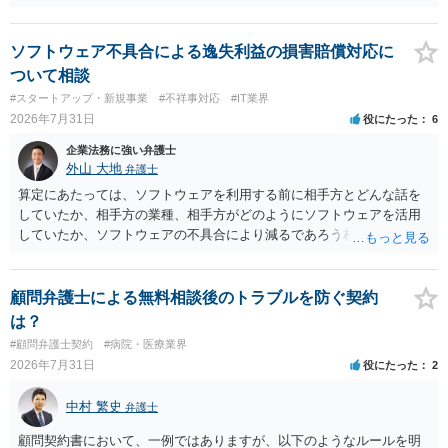
も、法的正当性が薄いことは相手も分かっていますので。 相手方が法
的手段として裁判（おそらく少額訴訟）をするかどうかの問題ですの
で、訴訟を提起してきたら粛々と対応することになります。 少額訴訟
ソフトウェア不具合による逸失利益の損害賠償対応に
は、１人（１社）年間１０回までしかできないので、こちらが毅然と
ついて相談
支払いを拒否すれば、少額訴訟を提起する可能性は、低いものと思わ
#スタートアップ・新規事業
#不祥事対応
#IT業界
れます。 ただ、裁判を東京などの遠隔地で起こされますと、対応する
2026年7月31日
役にたった
6
だけで費用がかかりますので、難しいところです。 当事者での対応で
すと、押し負けて支払うかもと考えますので、弁護士に依頼するなど
企業法務に強い弁護士
して対応をすれば、より裁判をしてくる可能性は減りますが、当然費
外山 大地
弁護士
用がかかります。 毅然と拒否して後は裁判するならしてくださいの対
算定にあたっては、ソフトウェアを利用する前に相手方とどんな話を
応、弁護士に依頼して同様の対応、裁判してきたら、従業員にて粛々
していたか、相手方の業種、相手方がどのようにソフトウェアを活用
と対応のどれかを選択することになります。 以上、ご参考まで。
していたか、ソフトウェアの不具合により減るであろう相手方の将来
の収入がどの程度得られる見込みであったか等、精査する必要があり
ます。 すでに王先生からも回答されている通り、最寄りの弁護士に相
談されることをお勧めします。
顧問弁護士による無料相談後のトラブルを防ぐ契約
は？
#顧問弁護士契約
#病院・医療業界
2026年7月31日
役にたった
2
中村 繁史
弁護士
顧問契約書において、一例ではありますが、以下のようなルールを明