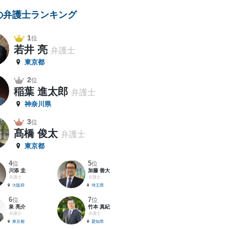
の弁護士ランキング
1
位
若井 亮
弁護士
東京都
2
位
稲葉 進太郎
弁護士
神奈川県
3
位
髙橋 俊太
弁護士
東京都
4
5
位
位
川添 圭
加藤 善大
弁護士
弁護士
大阪府
埼玉県
6
7
位
位
泉 亮介
竹本 真紀
弁護士
弁護士
東京都
愛知県