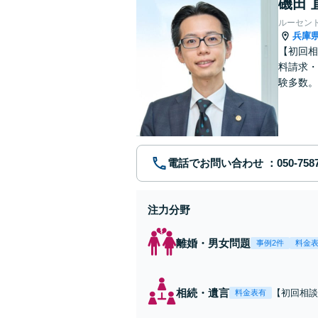
磯田 
ルーセン
兵庫
【初回相
料請求・
験多数。
にサポー
電話でお問い合わせ
注力分野
離婚・男女問題
事例2件
料金
相続・遺言
【初回相談無
料金表有
駅2分】相