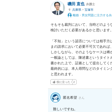
磯田 直也
弁護士
兵庫県
>
宝塚市
離婚・男女問題に注力する弁
そもそも裁判において、当時どのよう
検討いただく必要があるかと思います。
「不知」という認否については相手方
まの請求において必要不可欠であれば、
しかしながら、そのようなケースは稀か
一般論としては、陳述書というタイト
書かれた上で、証拠として提出してくだ
最終的には、本人尋問などのタイミン
と思われます。
役に立った
2
匿名希望
さん
難しいですね。
