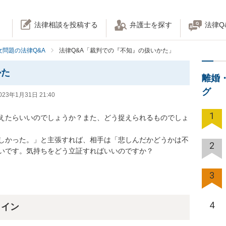
法律相談を投稿する
弁護士を探す
法律Q
女問題の法律Q&A
法律Q&A「裁判での『不知』の扱いかた」
かた
離婚
グ
023年1月31日 21:40
1
えたらいいのでしょうか？また、どう捉えられるものでしょ
しかった。」と主張すれば、相手は「悲しんだかどうかは不
2
いです。気持ちをどう立証すればいいのですか？
3
4
ライン