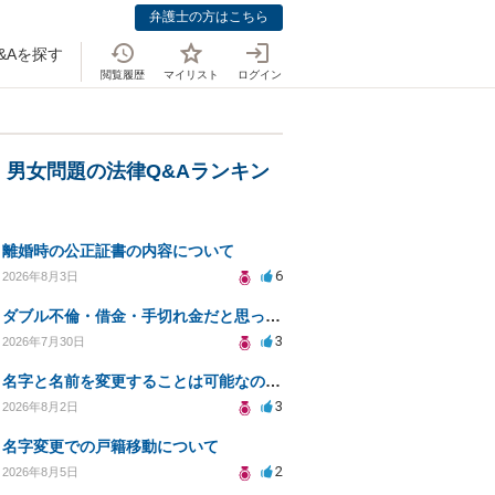
弁護士の方はこちら
&Aを探す
閲覧履歴
マイリスト
ログイン
・男女問題の法律Q&Aランキン
離婚時の公正証書の内容について
6
2026年8月3日
ダブル不倫・借金・手切れ金だと思っていたお金を1年後いまさら脅迫罪として通知書が来てまとめて請求
3
2026年7月30日
名字と名前を変更することは可能なのか？
3
2026年8月2日
名字変更での戸籍移動について
2
2026年8月5日