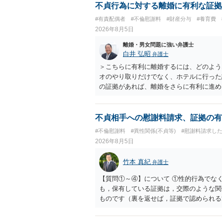
実かどうかは、相談者さんが立証しなけれ
不貞行為に対する離婚に有利な証拠
することができない状況（不同意性）だっ
#有責配偶者
#不倫慰謝料
#財産分与
#養育費
としては恥ずべき行為ですし、許されない
2026年8月5日
う、十分ご注意ください。 以上、ご参考
離婚・男女問題に強い弁護士
白井 弘昭
弁護士
＞こちらに有利に離婚するには、どのよう
オのやり取りだけでなく、ホテルに行った
の証拠があれば、離婚をさらに有利に進め
きると思われます。 ただし、不貞発覚後
がありますので、ご注意ください。 以上
不貞相手への慰謝料請求、証拠の有
#不倫慰謝料
#異性関係(不貞等)
#慰謝料請求し
2026年8月5日
竹本 真紀
弁護士
【質問①～④】について ①性的行為でな
も，保有している証拠は，交際のような関
ものです（裏を返せば，証拠で認められる
ら，慰謝料請求を進めることでよいと思い
して，この点を考慮されることになるかも