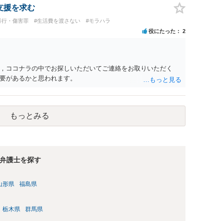
拠以上のことを証明（証明力を強めることも含む）できるので
支援を求む
方でもよいでしょう。慰謝料請求としては証拠として使えるこ
暴行・傷害罪
#生活費を渡さない
#モラハラ
の均衡のように思います。 ③行政書士に委任をしているのであ
役にたった
2
すが，その行政書士との協議になると思います。請求するか，
は性交類似行為は認めているのか，それさえも否定しているの
ると思います。 ④性交類似行為を認めているにもかかわらず支
でも同じだと思います。）への対応ではあまり変わらないよう
，ココナラの中でお探しいただいてご連絡をお取りいただく
の交渉でもよいように思いますが，ゼロかどうかの観点であれ
要があるかと思われます。
ます。そうしますと，お近くの弁護士に相談して進めることを
もっとみる
弁護士を探す
山形県
福島県
栃木県
群馬県