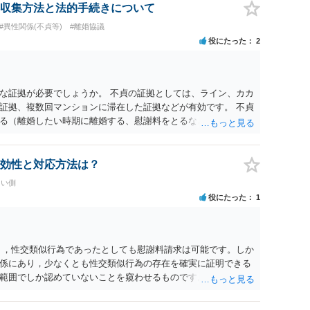
ばならず、ラインの内容等だけでは、相談者さんの合意を全う
収集方法と法的手続きについて
たかの立証が難しい状況のように思われます。 もちろん、医師
#異性関係(不貞等)
#離婚協議
と思いますが、かえって相談者さんが攻撃対象にならないよ
役にたった
2
まで。
な証拠が必要でしょうか。 不貞の証拠としては、ライン、カカ
証拠、複数回マンションに滞在した証拠などが有効です。 不貞
る（離婚したい時期に離婚する、慰謝料をとるなど）ことがで
、長期間同居を続けると、不貞を許したとの評価につながる場合
、ご参考まで。
効性と対応方法は？
たい側
役にたった
1
く，性交類似行為であったとしても慰謝料請求は可能です。しか
係にあり，少なくとも性交類似行為の存在を確実に証明できる
範囲でしか認めていないことを窺わせるものです。）。ですか
ます。 ただ．慰謝料額については，婚姻破綻に至っていないと
しれません。 ②夫との今後のことを考えて書いてもらうか否か