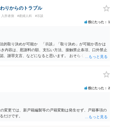
わりからのトラブル
・入所者側
#産婦人科
#示談
役にたった
1
法的取り決めが可能か 「示談」「取り決め」が可能か否かは
べき内容は、慰謝料の額、支払い方法、接触禁止条項、口外禁止
認、謝罪文言、などになると思います。 おそらく、警察が事件
、性的関係を否定したか、合意の上だったと虚偽の供述をした
手は、示談書を交わし取り決めを行う意思はないと考えたほうが
す意思があるのでしたら、上記の内容を入れれるだけ示談書に入
関わった病院への相談や報告はなぜ名誉毀損になるのか。 ただ
の人に話すと名誉棄損になりえます。 また、業務妨害や不法行
役にたった
2
（民事、刑事とも）は「公然」（不特定又は多数）と「事実」
の事実、侮辱とは異なる）を摘示することで成立します。 この
しまいます。 ですので、相談者さんが、病院担当者1人に話す
には当たりません。ただし、さらに多くの人に相談してしまう
名）の変更では、新戸籍編製等の戸籍変動は発生せず、戸籍事項の
に当たる可能性が生じることになります。 また、相談者さんが
るだけです。
の不利益を与えたり、精神的苦痛を与えると、業務妨害や不法
内容が真実であれば、正当行為として許されます。 ただし、真