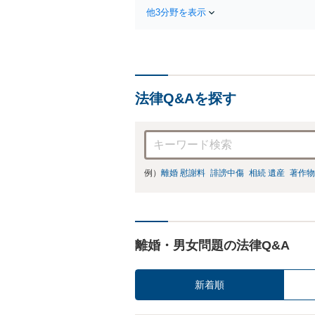
な解決策を
他3分野を表示
続放棄はお
法律Q&Aを探す
例）
離婚 慰謝料
誹謗中傷
相続 遺産
著作物
離婚・男女問題の法律Q&A
新着順