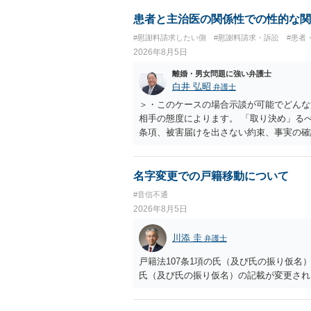
患者と主治医の関係性での性的な関
#慰謝料請求したい側
#慰謝料請求・訴訟
#患者
2026年8月5日
離婚・男女問題に強い弁護士
白井 弘昭
弁護士
＞・このケースの場合示談が可能でどんな
相手の態度によります。 「取り決め」る
条項、被害届けを出さない約束、事実の確
化できないと述べた理由の一つに、相手が
かがあると思われます。 そうすると、相
良いでしょう。 もし相手が示談書を交わ
名字変更での戸籍移動について
れてください。 ＞・この出来事によって
#音信不通
ちに名誉棄損には当たりませんが、何人も
2026年8月5日
為に当たる可能性もあります。 名誉棄損
（相手の社会的外務的名誉を棄損する内容
川添 圭
弁護士
事実は、原則的に、「真実」でも該当して
だけでは公然性を欠きますので、名誉棄損
戸籍法107条1項の氏（及び氏の振り仮
と、たとえそれが真実であっても名誉棄損
氏（及び氏の振り仮名）の記載が変更され
病院に相談することにより、相手に仕事上
行為（慰謝料の対象）になりますが、その