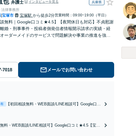
直也
弁護士
インタビューを見る
兵庫県
ト法律事務所
県
宝塚市
宝塚駅
から徒歩2分
営業時間：09:00~19:00（平日）
|
談無料｜Google口コミ★4.5】【夜間休日も対応】不貞慰謝
離婚・刑事事件・投稿者側発信者情報開示請求の実績・経
オーダーメイドのサービスで問題解決や事業の推進を強力
ト【宝塚駅徒歩2分｜電話・WEB面談で全国対応】
メールでお問い合わせ
【初回相談無料・WEB面談/LINE相談可】Google口コ
表有
ミ★4.5【離婚・不倫の早期解決】「不利な結果にな
らないように」慰謝料・親権・財産分与、地域密着の
相談しやすい法律事務所でオーダーメイドの「後悔し
料・WEB面談/LINE相談可】Google口コミ★4.5【宝塚
ない」解決を【夜間休日対応】
続トラブルを多数取り扱う実績と経験のある弁護士が最適