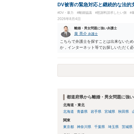
を検討するのがよいと思います。今ある証
DV被害の緊急対応と継続的な法的
あれば，前向きに検討を進めるという考え
#DV・暴力
#離婚協議
#慰謝料請求したい側
#
とが前提であり，その価値と夫との関係と
2026年8月4日
れば，どのような内容の委任なのか不明で
訴訟にするか，その点の見極めや，相手方
離婚・男女問題に強い弁護士
かによって，考え方・進め方は変わってく
泉 亮介
弁護士
払を拒否するのであれば，本人（行政書士
こちらで弁護士を探すことは出来ないため
に思います。減額で折り合えるなら本人様
か，インターネット等でお探しいただく必
ば，訴訟に進むしかなくなるようにも思い
検討した方がよいようにも思います。
都道府県から離婚・男女問題に強い
北海道・東北
北海道
青森県
岩手県
宮城県
秋田県
関東
東京都
神奈川県
千葉県
埼玉県
茨城県