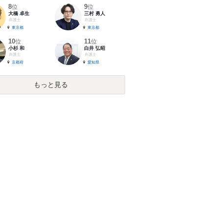
8
9
位
位
大橋 卓生
三村 勇人
弁護士
弁護士
東京都
東京都
10
11
位
位
小杉 和
白井 弘昭
弁護士
弁護士
京都府
愛知県
もっと見る