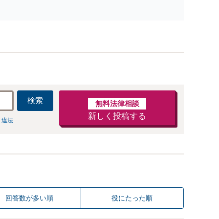
ご提案します。遺産分割協議の代理や遺言書の作成、相
任せください【地域密着】
検索
無料法律相談
新しく投稿する
 違法
回答数が多い順
役にたった順