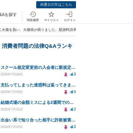
弁護士の方はこちら
&Aを探す
閲覧履歴
マイリスト
ログイン
顔に火傷を負い、火傷痕が残りました。慰謝料請求できますか？」
・消費者問題の法律Q&Aランキ
スクール規定変更前の入会者に新規定は適用されるのか
3
2026年7月29日
支払ってしまった迷惑料は返ってきますか？
3
2026年7月29日
結婚式場の金額ミスによる2週間での解約。キャンセル料10万円の免除は可能か。
2
2026年7月31日
出会い系で知り合った相手に詐欺被害、免許証の悪用リスクと対策。
2
2026年7月26日