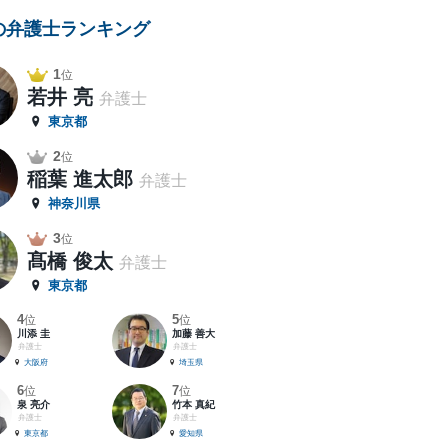
の弁護士ランキング
1
位
若井 亮
弁護士
東京都
2
位
稲葉 進太郎
弁護士
神奈川県
3
位
髙橋 俊太
弁護士
東京都
4
5
位
位
川添 圭
加藤 善大
弁護士
弁護士
大阪府
埼玉県
6
7
位
位
泉 亮介
竹本 真紀
弁護士
弁護士
東京都
愛知県