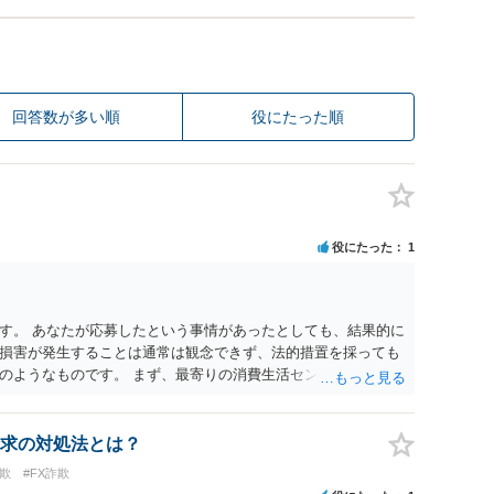
回答数が多い順
役にたった順
役にたった
1
す。 あなたが応募したという事情があったとしても、結果的に
損害が発生することは通常は観念できず、法的措置を採っても
のようなものです。 まず、最寄りの消費生活センターへ相談
イスを受けられることをお勧めします。しつこいようであれ
も必要になるかもしれません。
求の対処法とは？
欺
#FX詐欺