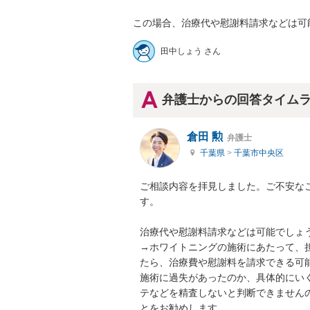
この場合、治療代や慰謝料請求などは可
田中しょう さん
弁護士からの回答タイム
倉田 勲
弁護士
千葉県
>
千葉市中央区
ご相談内容を拝見しました。ご不安な
す。

治療代や慰謝料請求などは可能でしょう
→ホワイトニングの施術にあたって、
たら、治療費や慰謝料を請求できる可能
施術に過失があったのか、具体的にい
テなどを精査しないと判断できません
とをお勧めします。