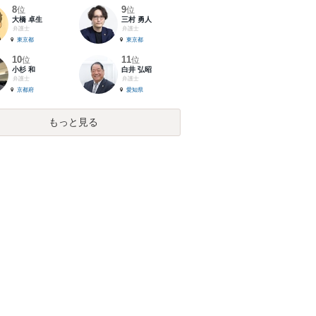
8
9
位
位
大橋 卓生
三村 勇人
弁護士
弁護士
東京都
東京都
10
11
位
位
小杉 和
白井 弘昭
弁護士
弁護士
京都府
愛知県
もっと見る