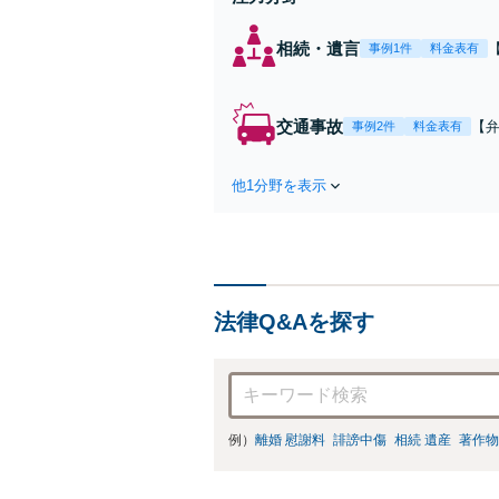
相続・遺言
事例1件
料金表有
交通事故
【弁
事例2件
料金表有
障
方
他1分野を表示
で
を
法律Q&Aを探す
例）
離婚 慰謝料
誹謗中傷
相続 遺産
著作物