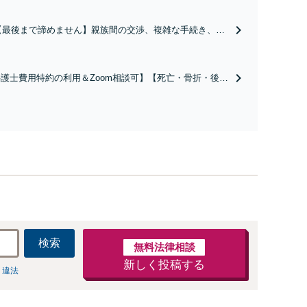
【最後まで諦めません】親族間の交渉、複雑な手続き、全
て対応します！不利な条件で合意してしまう前にご相談く
ださい。【土地・不動産】長期化している問題もできる限
り円滑な交渉へと導きます。事業承継／相続放棄も対応可
護士費用特約の利用＆Zoom相談可】【死亡・骨折・後遺
能。【JR千葉駅近く】駐車場あり
害・むち打ち等】交通事故でご家族がなくなってしまった
やお怪我された方はまずご相談ください。ご自身での対応
は損をしてしまうかもしれません。代わりに交渉・手続き
し、負担を軽減。
検索
無料法律相談
新しく投稿する
 違法