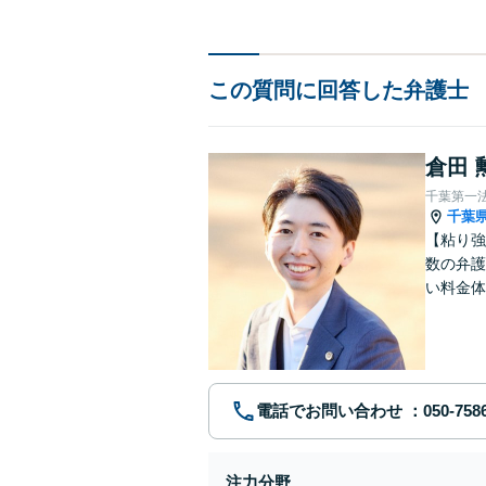
この質問に回答した弁護士
倉田 
千葉第一
千葉
【粘り強
数の弁護
い料金体
す。まず
電話でお問い合わせ
注力分野