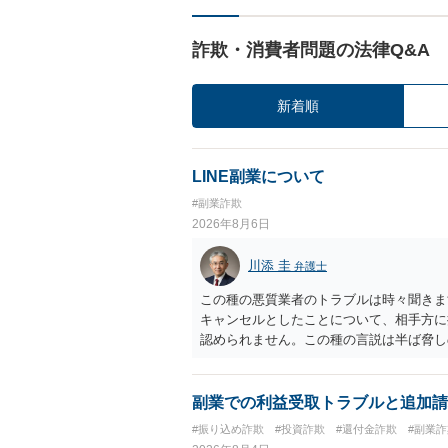
詐欺・消費者問題の法律Q&A
新着順
LINE副業について
#副業詐欺
2026年8月6日
川添 圭
弁護士
この種の悪質業者のトラブルは時々聞きま
キャンセルとしたことについて、相手方に
認められません。この種の言説は半ば脅し
し、連絡を無視してよいかどうかのアドバ
ば、弁護士へ依頼して警告してもらうこと
副業での利益受取トラブルと追加請
#振り込め詐欺
#投資詐欺
#還付金詐欺
#副業詐