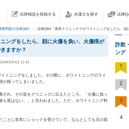
法律相談を投稿する
弁護士を探す
法律Q
費者問題の法律Q&A
法律Q&A「美容クリニックでホワイトニングをしたら、
トニングをしたら、顔に火傷を負い、火傷痕が
詐欺
できますか？
ング
024年9月4日 11:43
1
でホワイトニングをしました。その際に、ホワイトニングのライ
残ってしまいました。

2
断され、その旨をクリニックに伝えたところ、「火傷に負っ
3
落ち度はない。」と言われました。ただ、ホワイトニング料
4
たことに非常にショックを受けていて、なんとしても元の肌