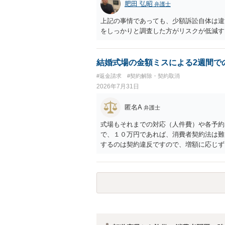
肥田 弘昭
弁護士
上記の事情であっても、少額訴訟自体は違
をしっかりと調査した方がリスクが低減す
結婚式場の金額ミスによる2週間で
#返金請求
#契約解除・契約取消
2026年7月31日
匿名A
弁護士
式場もそれまでの対応（人件費）や各予約
で、１０万円であれば、消費者契約法は難
するのは契約違反ですので、増額に応じず
がないことになります。