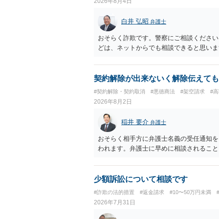
2026年8月4日
白井 弘昭
弁護士
おそらく詐欺です。警察にご相談ください
どは、ネットからでも相談できると思いま
契約解除が出来ないく解除伝えても
#契約解除・契約取消
#悪徳商法
#架空請求
#
2026年8月2日
稲井 要介
弁護士
おそらく相手方に弁護士名義の受任通知を
われます。弁護士に早めに相談されること
少額訴訟について相談です
#詐欺の法的措置
#返金請求
#10〜50万円未満
2026年7月31日