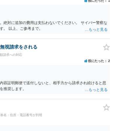
役にたった
1
。絶対に追加の費用は支払わないでください。 サイバー警察な
す。 以上、ご参考まで。
無視請求をされる
高額請求への対応
役にたった
2
内容証明郵便で送付しないと、相手方から請求され続けると思
を推奨します。
#本名・住所・電話番号が判明