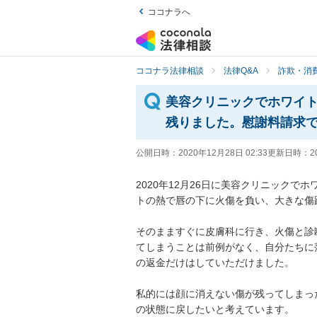
ココナラへ
ココナラ法律相談
法律Q&A
詐欺・消
美容クリニックでホワイ
残りました。慰謝料請求
公開日時：
2020年12月28日 02:33
更新日時：
2
2020年12月26日に美容クリニック
トの熱で唇の下に火傷を負い、大きな傷跡が
そのまますぐに皮膚科に行き、火傷と診
てしまうことは前例がなく、自分たちに
の返金だけはしていただけました。

私的には顔に消えない傷が残ってしまっ
の状態に戻したいと考えています。
