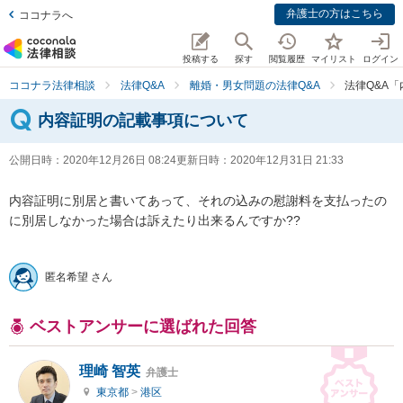
弁護士の方はこちら
ココナラへ
投稿する
探す
閲覧履歴
マイリスト
ログイン
ココナラ法律相談
法律Q&A
離婚・男女問題の法律Q&A
法律Q&A
内容証明の記載事項について
公開日時：
2020年12月26日 08:24
更新日時：
2020年12月31日 21:33
内容証明に別居と書いてあって、それの込みの慰謝料を支払ったの
に別居しなかった場合は訴えたり出来るんですか??

匿名希望 さん
ベストアンサーに選ばれた回答
理崎 智英
弁護士
東京都
>
港区