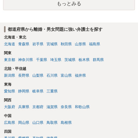
もっとみる
ないです。 一度、最寄りの「刑事に強い」とうたっている弁護士に相
談してみてはいかがでしょうか。 以上、ご参考まで。
都道府県から離婚・男女問題に強い弁護士を探す
北海道・東北
北海道
青森県
岩手県
宮城県
秋田県
山形県
福島県
関東
東京都
神奈川県
千葉県
埼玉県
茨城県
栃木県
群馬県
北陸・甲信越
新潟県
長野県
山梨県
石川県
富山県
福井県
東海
愛知県
静岡県
岐阜県
三重県
関西
大阪府
兵庫県
京都府
滋賀県
奈良県
和歌山県
中国
広島県
岡山県
山口県
鳥取県
島根県
四国