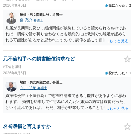
2026年8月6日
役にたった
2
離婚・男女問題に強い弁護士
泉 亮介
弁護士
別居が長期間に及び，婚姻関係が破綻していると認められるものであ
れば，調停で話が折り合わなくとも最終的には裁判での離婚が認めら
れる可能性があるかと思われますので，調停を起こす価値はあるよう
に思われます。 もっとも，調停については，お互いの合意がない限り
は調停が成立するということはないため，相手が合意するメリットを
だしてでも調停で終わらせるよう努めるのか，裁判離婚を見据えて調
元不倫相手への損害賠償請求など
停での離婚に固執しないかいずれかの対応は必要となるかと思われま
#不倫慰謝料
す。 お一人で対応するのは難しい側面もありますので弁護士を立てる
2026年8月6日
役にたった
1
ことを検討されると良いかと思われます。
離婚・男女問題に強い弁護士
白井 弘昭
弁護士
貞操権侵害（不法行為）で慰謝料請求できる可能性があるように思わ
れます。 婚姻を約束して性行為に及んだ＞婚姻の約束は虚偽だった、
という流れであれば。 ただ、相手が結婚していることを知って行為に
及んでいるのであれば、婚姻できないことについて相談者さんの帰責
性も認められそうですので、あまり慰謝料は高額にならないように思
われます。 一度、最寄りの弁護士に相談してみてください。
名誉毀損と言えますか