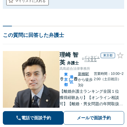
マイリストに入れる
この質問に回答した弁護士
理崎 智
東京都
インタビュ
ーを見る
英
弁護士
高島総合法律事務所
新橋駅
営業時間：10:00~2
東
港
2:00（土日祝日）
京
から徒歩
|
区
都
3分
【離婚弁護士ランキング全国１位
獲得経験あり】【オンライン相談
可】【離婚・男女問題の年間取扱件
数100件以上】 離婚や男女問題で泣
き寝入りしたくないという方は是非
電話で面談予約
メールで面談予約
ご相談ください。