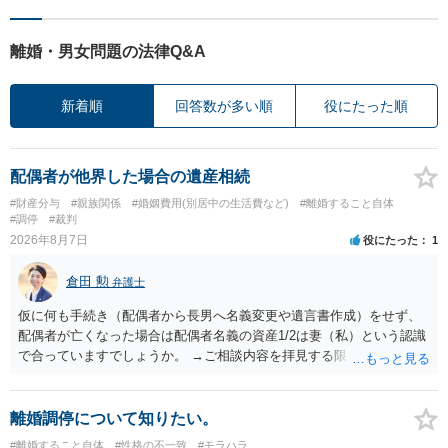
離婚・男女問題の法律Q&A
新着順
回答数が多い順
役にたった順
配偶者が他界した場合の遺産相続
#財産分与
#親族関係
#婚姻費用(別居中の生活費など)
#離婚すること自体
#調停
#裁判
2026年8月7日
役にたった
1
倉田 勲
弁護士
仮に何も手続き（配偶者から長男へ名義変更や遺言書作成）をせず、
配偶者が亡くなった場合は配偶者名義の資産1/2は妻（私）という認識
で合っていますでしょうか。 →ご相談内容を拝見する限りでは、その
認識で合ってはいます。 なお、逆に１/２しか権利がないため、自宅を
完全に所有する場合は、他の相続人に対して自宅の評価額の１/２の代
償金の支払いが必要になります。
離婚調停について知りたい。
#離婚すること自体
#性格の不一致
#モラハラ