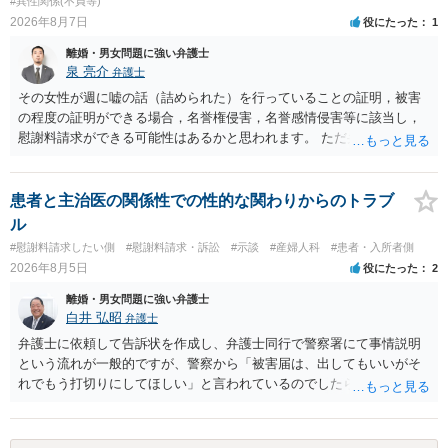
#異性関係(不貞等)
2026年8月7日
役にたった
1
離婚・男女問題に強い弁護士
泉 亮介
弁護士
その女性が週に嘘の話（詰められた）を行っていることの証明，被害
の程度の証明ができる場合，名誉権侵害，名誉感情侵害等に該当し，
慰謝料請求ができる可能性はあるかと思われます。 ただ弁護士費用を
考えると費用倒れとなるリスクも考えられるため，慎重にご検討され
た方が良いでしょう。
患者と主治医の関係性での性的な関わりからのトラブ
ル
#慰謝料請求したい側
#慰謝料請求・訴訟
#示談
#産婦人科
#患者・入所者側
2026年8月5日
役にたった
2
離婚・男女問題に強い弁護士
白井 弘昭
弁護士
弁護士に依頼して告訴状を作成し、弁護士同行で警察署にて事情説明
という流れが一般的ですが、警察から「被害届は、出してもいいがそ
れでもう打切りにしてほしい」と言われているのでしたら、あまり結
論は変わらないかもしれないですね。 所轄の警察を飛び越えて、直接
検察庁に訴えるのもありかもしれないですが、実際に捜査をするの
は、結局所轄だと思われますので、やはり結論は変わらないかもしれ