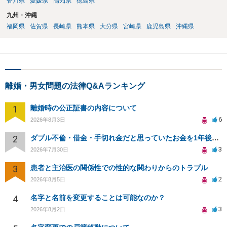
香川県
愛媛県
高知県
徳島県
九州・沖縄
福岡県
佐賀県
長崎県
熊本県
大分県
宮崎県
鹿児島県
沖縄県
離婚・男女問題の法律Q&Aランキング
1
離婚時の公正証書の内容について
6
2026年8月3日
2
ダブル不倫・借金・手切れ金だと思っていたお金を1年後いまさら脅迫罪として通知書が来てまとめて請求
3
2026年7月30日
3
患者と主治医の関係性での性的な関わりからのトラブル
2
2026年8月5日
4
名字と名前を変更することは可能なのか？
3
2026年8月2日