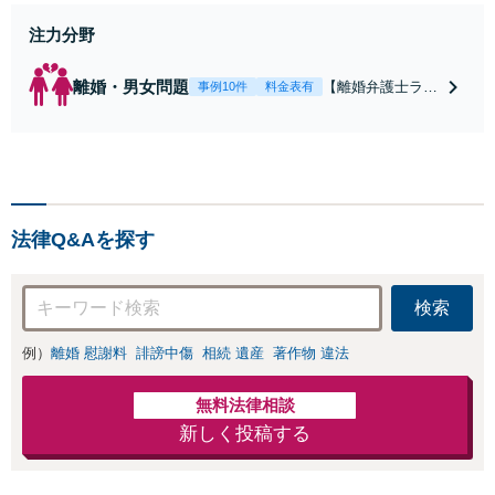
注力分野
離婚・男女問題
【離婚弁護士ラン
事例10件
料金表有
キング全国１位
獲得経験あり】
【初回相談料１時
間１万１０００
円】【離婚・不倫
問題に特化／実績
法律Q&Aを探す
多数】財産分与、
慰謝料、養育費等
で金銭的に満足で
検索
きる解決を目指し
ます。
例）
離婚 慰謝料
誹謗中傷
相続 遺産
著作物 違法
無料法律相談
新しく投稿する