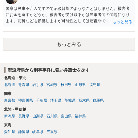
警察は民事不介入ですので示談斡旋のようなことはしません。被害者
にお金を返すかどうか、被害者が受け取るかは当事者間の問題になり
ます。前科なども影響しますが可能性としては窃盗罪ですので、逮捕
勾留や略式起訴などの可能性もあります。ご参考にしてください。
もっとみる
都道府県から刑事事件に強い弁護士を探す
北海道・東北
北海道
青森県
岩手県
宮城県
秋田県
山形県
福島県
関東
東京都
神奈川県
千葉県
埼玉県
茨城県
栃木県
群馬県
北陸・甲信越
新潟県
長野県
山梨県
石川県
富山県
福井県
東海
愛知県
静岡県
岐阜県
三重県