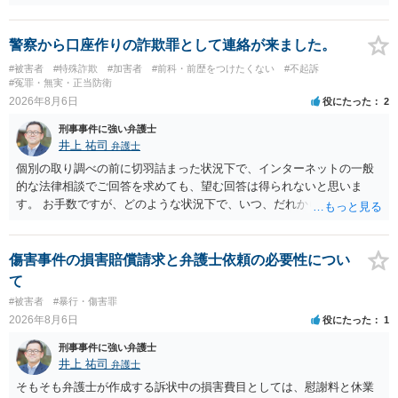
手書きかどうかで裁判官に与える印象が大きく変わることはないと思
います。 したがいまして、いずれも良いかと考えます。
警察から口座作りの詐欺罪として連絡が来ました。
#被害者
#特殊詐欺
#加害者
#前科・前歴をつけたくない
#不起訴
#冤罪・無実・正当防衛
2026年8月6日
役にたった
2
刑事事件に強い弁護士
井上 祐司
弁護士
個別の取り調べの前に切羽詰まった状況下で、インターネットの一般
的な法律相談でご回答を求めても、望む回答は得られないと思いま
す。 お手数ですが、どのような状況下で、いつ、だれからどのような
経緯で口座の提供を頼まれ開設したか、それによる詐欺等の収益がど
の程度だと聞いているのかということについて、お近くで詳細な法律
相談を受けられたうえで対処方法を探された方がよいと思われます。
傷害事件の損害賠償請求と弁護士依頼の必要性につい
一般論でいえば、任意取り調べの場合、ＩＣレコーダーを持参して取
て
り調べ内容を録音することは必須だと考えます。
#被害者
#暴行・傷害罪
2026年8月6日
役にたった
1
刑事事件に強い弁護士
井上 祐司
弁護士
そもそも弁護士が作成する訴状中の損害費目としては、慰謝料と休業