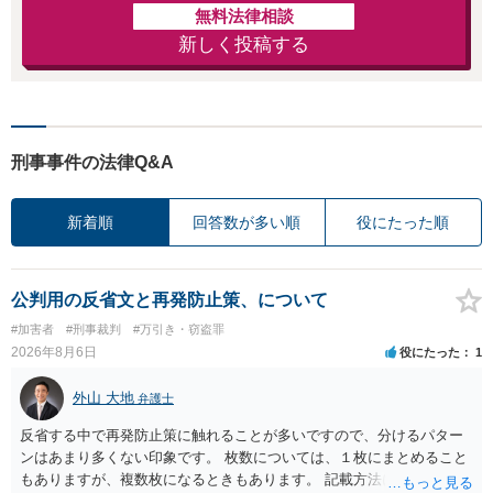
無料法律相談
新しく投稿する
刑事事件の法律Q&A
新着順
回答数が多い順
役にたった順
公判用の反省文と再発防止策、について
#加害者
#刑事裁判
#万引き・窃盗罪
2026年8月6日
役にたった
1
外山 大地
弁護士
反省する中で再発防止策に触れることが多いですので、分けるパター
ンはあまり多くない印象です。 枚数については、１枚にまとめること
もありますが、複数枚になるときもあります。 記載方法については、