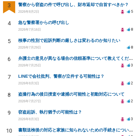
3
警察から窃盗の件で呼び出し、財布返却で自首すべきか？
5
2026年8月2日
4
急な警察署からの呼び出し
8
2026年7月16日
5
検事の性別で起訴判断の厳しさは変わるのか知りたい
8
2026年7月29日
6
弁護士の意見が異なる場合の信頼基準について教えてください
3
2026年7月25日
7
LINEで会社批判、警察が立件する可能性は？
2
2026年8月3日
8
盗撮行為の後日捜査や逮捕の可能性と初動対応について
2
2026年7月27日
9
窃盗起訴、執行猶予の可能性は？
3
2026年8月3日
10
書類送検後の対応と家族に知られないための手続きについて相談