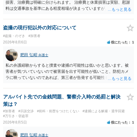
損害、治療費は明確に分けられます。 治療費と休業損害は実額、慰謝
料は交通事故を基準にある程度相場が決まっていますが、全治１０日
間の打撲であれば実際のところ１０～１５万円程度が相場だと思われ
ます。 そうすると、弁護士に依頼した場合はおそらく高い確率で費用
倒れ（回収しても全額弁護士費用となる）となる可能性が高いものと
盗撮の現行犯以外の対応について
予想します。 本人訴訟で進める場合には、すでに刑事手続が終了して
#盗撮・のぞき
#加害者
いる以上、相手方に資力がないことが多く回収できないケースが多い
2026年8月6日
役にたった
1
（そのため、刑事事件の手続き中に、不本意ではあっても加害者の身
体拘束と、処分待ちという状況を利用して、被害弁償を受けておくこ
肥田 弘昭
弁護士
とが有効である場合が多い）ことを考慮しておく必要があります。
私の弁護経験からすると捜査や逮捕の可能性は低いかと思います。被
害者が気づいていないので被害届を出す可能性が低いこと、防犯カメ
ラに映っていないのであれば、第三者が告発する可能性も低いこと、
証拠は削除されていることからです。但し、「電車内で携帯で対面に
座る女性を盗撮(全体像写真1枚と5秒程度の動画)してしまいました。下
着や胸など強調したものではありません。」とありますが、少なくと
アルバイト先での金銭問題、警察介入時の処罰と解決
も捜査段階では性的姿態等撮影罪の被疑事実で逮捕勾留されるケース
策は？
が私の弁護経験では多くなった印象です（最終的には不起訴ないし各
#加害者
#示談交渉
#前科・前歴をつけたくない
#逮捕による解雇・退学回避
都道府県の迷惑防止条例違反になることもあります）。2度としないこ
#万引き・窃盗罪
とをお勧めいたします。ご参考にしてください。
2026年8月5日
役にたった
1
肥田 弘昭
弁護士