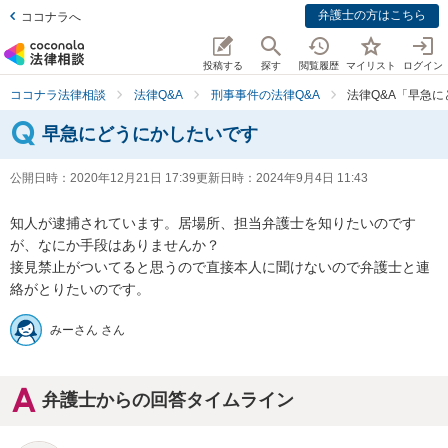
弁護士の方はこちら
ココナラへ
投稿する
探す
閲覧履歴
マイリスト
ログイン
ココナラ法律相談
法律Q&A
刑事事件の法律Q&A
法律Q&A「早急
早急にどうにかしたいです
公開日時：
2020年12月21日 17:39
更新日時：
2024年9月4日 11:43
知人が逮捕されています。居場所、担当弁護士を知りたいのです
が、なにか手段はありませんか？

接見禁止がついてると思うので直接本人に聞けないので弁護士と連
絡がとりたいのです。
みーさん さん
弁護士からの回答タイムライン