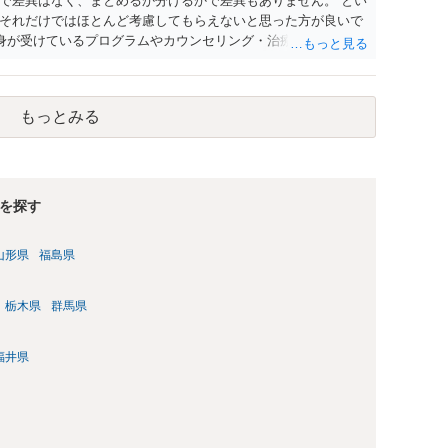
で差異はなく、まとめるか分けるかで差異もありません。 とい
それだけではほとんど考慮してもらえないと思った方が良いで
自身が受けているプログラムやカウンセリング・治療の内容 ・利
と連携した職業支援の内容や具体的な就労・監督状況） ・監督
と実現可能性があるものでなければあまり意味がありません。
人の反省の言葉だけで十分であり、実刑となるか微妙な事案で
もっとみる
とんど効果は望めないというのが実感です。
を探す
山形県
福島県
栃木県
群馬県
福井県