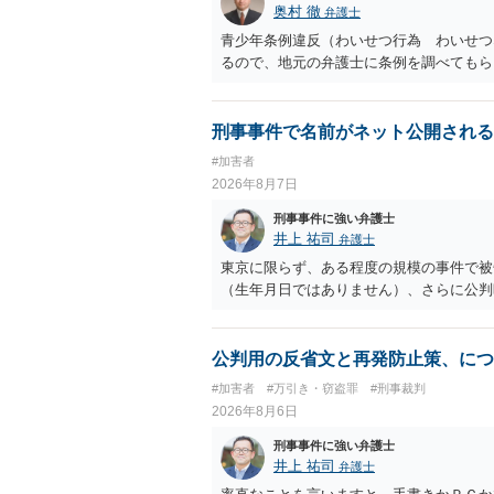
奥村 徹
弁護士
問４】 起訴猶予は，犯罪が成立すること
す。不起訴にするにしても，不起訴の可能
青少年条例違反（わいせつ行為 わいせつ
十分」か「嫌疑なし」です。
るので、地元の弁護士に条例を調べてもら
刑事事件で名前がネット公開される
#加害者
2026年8月7日
刑事事件に強い弁護士
井上 祐司
弁護士
東京に限らず、ある程度の規模の事件で被
（生年月日ではありません）、さらに公判
公判用の反省文と再発防止策、につ
#加害者
#万引き・窃盗罪
#刑事裁判
2026年8月6日
刑事事件に強い弁護士
井上 祐司
弁護士