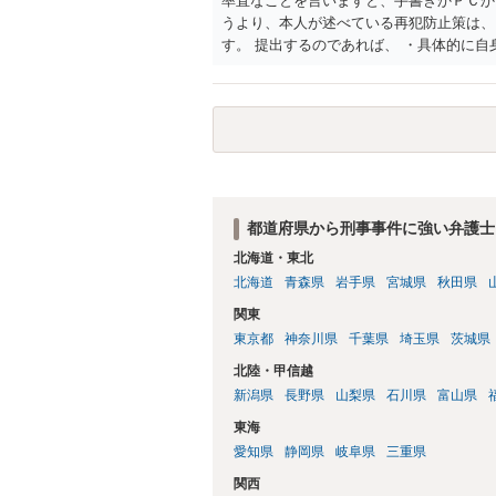
率直なことを言いますと、手書きかＰＣか
うより、本人が述べている再犯防止策は、
す。 提出するのであれば、 ・具体的に
用している再犯防止策（例えば保護観察所
者の証言 など、証拠で担保された客観性
もともと執行猶予が狙える事案であれば本
は、本人が再発防止策をいくら述べてもほ
都道府県から刑事事件に強い弁護士
北海道・東北
北海道
青森県
岩手県
宮城県
秋田県
関東
東京都
神奈川県
千葉県
埼玉県
茨城県
北陸・甲信越
新潟県
長野県
山梨県
石川県
富山県
東海
愛知県
静岡県
岐阜県
三重県
関西