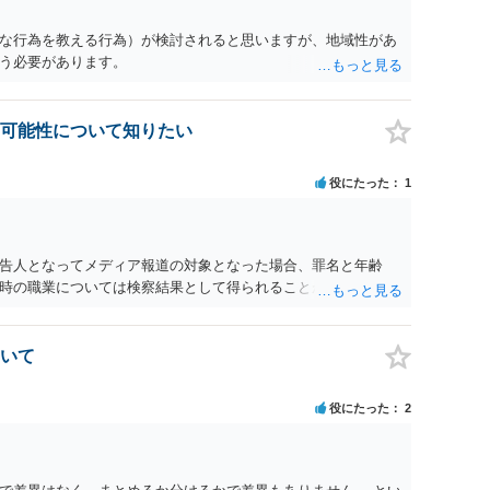
が前提ですので，不起訴とする理由としても前提を欠いていま
性はありません。あえて不起訴の理由を挙げるなら，「嫌疑不
な行為を教える行為）が検討されると思いますが、地域性があ
う必要があります。
可能性について知りたい
役にたった
1
告人となってメディア報道の対象となった場合、罪名と年齢
時の職業については検察結果として得られることが通常です。
いて
役にたった
2