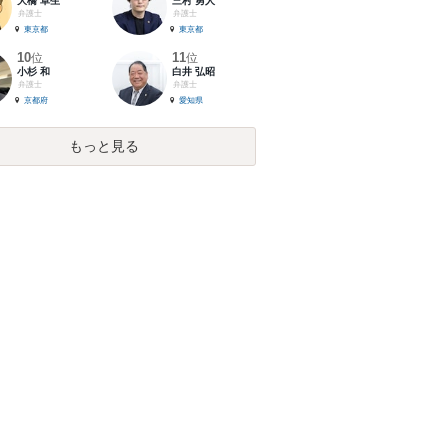
大橋 卓生
三村 勇人
弁護士
弁護士
東京都
東京都
10
11
位
位
小杉 和
白井 弘昭
弁護士
弁護士
京都府
愛知県
もっと見る