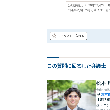
この投稿は、2020年12月22
ご自身の責任のもと適法性・有
マイリストに入れる
この質問に回答した弁護士
松本 
青山北町
東京
【電話相
務・エン