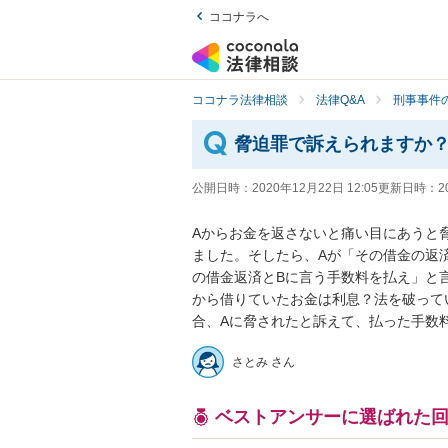
ココナラへ
ココナラ法律相談
法律Q&A
刑事事件の
脅迫罪で訴えられますか
公開日時：
2020年12月22日 12:05
更新日時：
2
Aからお金を返さないと痛い目にあうと
ました。そしたら、Aが「その借金の返
の借金返済とBに言う手数料を払え」と
から借りていたお金は利息？法を破って
合、Aに脅されたと訴えて、払った手数
さとみ さん
ベストアンサーに選ばれた