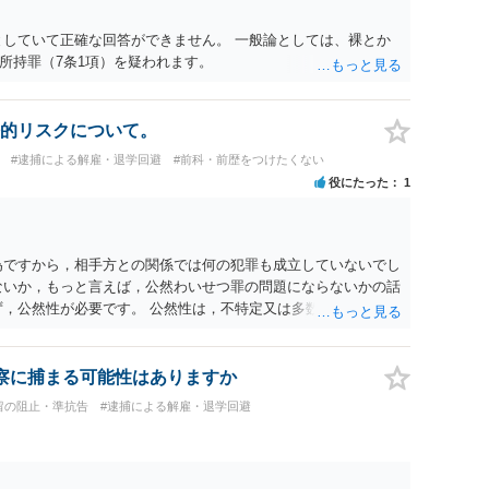
としていて正確な回答ができません。 一般論としては、裸とか
所持罪（7条1項）を疑われます。
的リスクについて。
#逮捕による解雇・退学回避
#前科・前歴をつけたくない
役にたった
1
為ですから，相手方との関係では何の犯罪も成立していないでし
ないか，もっと言えば，公然わいせつ罪の問題にならないかの話
ず，公然性が必要です。 公然性は，不特定又は多数の方が認識
は，車の中という閉鎖された空間で行っており，不特定又は多数
公然性はないと思います。 また，意図的に示そうとする故意が
ると服を着ている（わいせつな状態をなくしている）のですか
察に捕まる可能性はありますか
意が認められることはありません。 以上より，公然わいせつ罪
留の阻止・準抗告
#逮捕による解雇・退学回避
ことはありません。 警察から連絡がくることもないでしょう。
は，服を着たりする行為から明らかです。したがいまして，注意
罰として罰せられることもありません。 【質問３】 以上のよ
勾留される可能性はありません。その理由がないのです。 【質