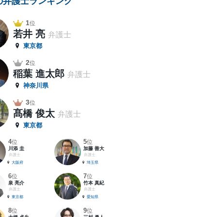
の弁護士ランキング
1
位
若井 亮
弁護士
東京都
2
位
稲葉 進太郎
弁護士
神奈川県
3
位
髙橋 俊太
弁護士
東京都
4
5
位
位
川添 圭
加藤 善大
弁護士
弁護士
大阪府
埼玉県
6
7
位
位
泉 亮介
竹本 真紀
弁護士
弁護士
東京都
愛知県
8
9
位
位