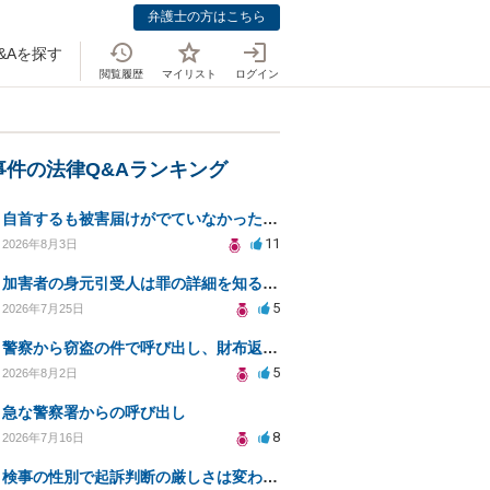
弁護士の方はこちら
&Aを探す
閲覧履歴
マイリスト
ログイン
事件の法律Q&Aランキング
自首するも被害届けがでていなかった場合
11
2026年8月3日
加害者の身元引受人は罪の詳細を知ることができるか？
5
2026年7月25日
警察から窃盗の件で呼び出し、財布返却で自首すべきか？
5
2026年8月2日
急な警察署からの呼び出し
8
2026年7月16日
検事の性別で起訴判断の厳しさは変わるのか知りたい