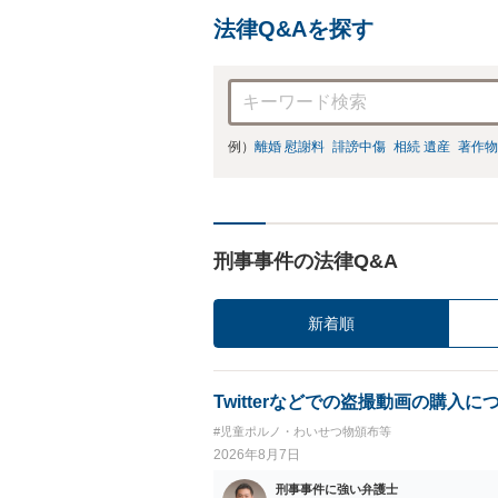
法律Q&Aを探す
例）
離婚 慰謝料
誹謗中傷
相続 遺産
著作物
刑事事件の法律Q&A
新着順
Twitterなどでの盗撮動画の購入に
#児童ポルノ・わいせつ物頒布等
2026年8月7日
刑事事件に強い弁護士