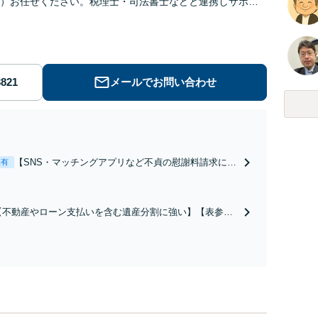
）お任せください。税理士・司法書士などと連携しサポー
。投資詐欺や離婚も積極的に受付中！【個人・法人対応】
メールでお問い合わせ
【SNS・マッチングアプリなど不貞の慰謝料請求に強
表有
い弁護士】【表参道駅から徒歩3分】交渉・調停・裁
判、証拠集めはお任せください！プライバシー配慮の
個室で丁寧にヒアリングします。【カウンセラーとも
【不動産やローン支払いを含む遺産分割に強い】【表参道
連携】
駅から徒歩3分】遺産分割での交渉、遺留分請求、遺産の洗
い出し、遺言書作成や相続対策など相続全般お任せくださ
い。調停や裁判にも対応。相続税を踏まえたサポート可
【税理士・不動産鑑定士と連携】