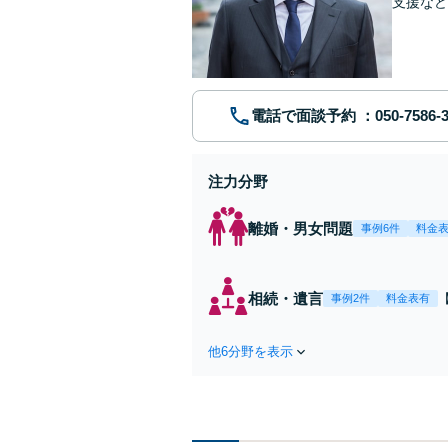
支援など
トします
電話で面談予約
注力分野
離婚・男女問題
事例6件
料金
相続・遺言
事例2件
料金表有
他6分野を表示