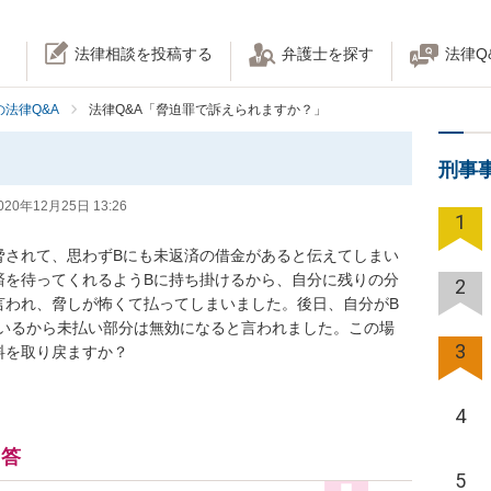
法律相談を投稿する
弁護士を探す
法律Q
法律Q&A
法律Q&A「脅迫罪で訴えられますか？」
？
刑事
020年12月25日 13:26
1
脅されて、思わずBにも未返済の借金があると伝えてしまい
済を待ってくれるようBに持ち掛けるから、自分に残りの分
2
言われ、脅しが怖くて払ってしまいました。後日、自分がB
いるから未払い部分は無効になると言われました。この場
3
料を取り戻ますか？
4
回答
5