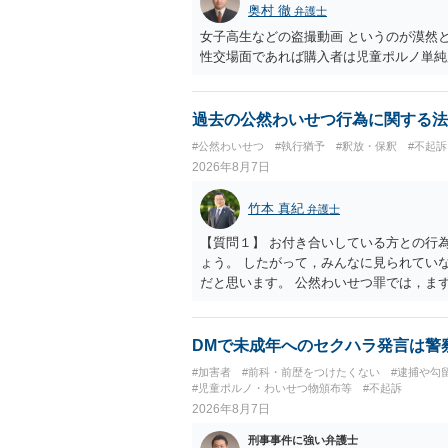
奥村 徹
弁護士
女子高生などの盗撮動画 というのが漠然
性交場面であれば購入者は児童ポルノ単純
過去の公然わいせつ行為に関する法
#公然わいせつ
#執行猶予
#釈放・保釈
#不起訴
2026年8月7日
竹本 真紀
弁護士
【質問１】 お付き合いしている方との行
ょう。 したがって，みんなに見られてい
だと思います。 公然わいせつ罪では，ま
できる状態か否かで判断されます。 本件
の方が認識するのは困難な状態ですから，
必要ですが，本件では，通過する車両があ
DMで未成年へのセクハラ発言は警
ら，むしろ見られないようにしており，故
#加害者
#前科・前歴をつけたくない
#逮捕や勾
には該当しませんから，捜査の対象になる
#児童ポルノ・わいせつ物頒布等
#不起訴
【質問２】 見せようと思っていないこと
2026年8月7日
を受けることさえありません。まして，刑
刑事事件に強い弁護士
うに犯罪の嫌疑が否定されますから，逮捕