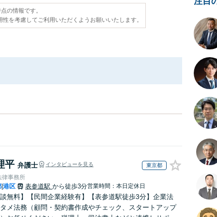
注目
日時点の情報です。
用性を考慮してご利用いただくようお願いいたします。
理平
弁護士
インタビューを見る
東京都
法律事務所
都
港区
表参道駅
から徒歩3分
営業時間：本日定休日
|
談無料】【民間企業経験有】【表参道駅徒歩3分】企業法
タメ法務（顧問・契約書作成やチェック、スタートアップ