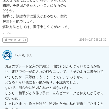
間違いを誘因させたということになるのか

どうか。

相手に、誤認表示に過失があるなら、契約

解除も可能でしょう。

解決方法としては、調停申し立てがいいでし

ょう。
2019年2月5日 11:31
役に立った
1
ハル丸
さん
お店のプレート記入の詳細は、他にも分かりづらいところがあ
り、電話で相手が名入れの料金について、「そのように書かれて
いましたか、実際はこうこうこうです。すみません。」

となるくらい他にも不備があり、不誠実でした。

なので、明らかに誘因されたと思うのです。

しかし、相手がどう作り手に、左右どのマークと伝えたか分から
ないため、

注文した通りに作ったけど、誘因のために私が想像してた注文と
違ったか、
