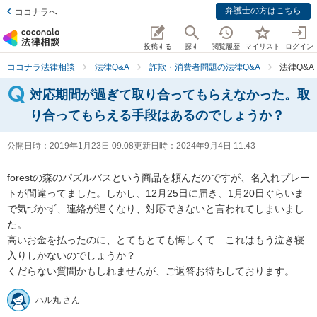
弁護士の方はこちら
ココナラへ
投稿する
探す
閲覧履歴
マイリスト
ログイン
ココナラ法律相談
法律Q&A
詐欺・消費者問題の法律Q&A
法律Q&
対応期間が過ぎて取り合ってもらえなかった。取
り合ってもらえる手段はあるのでしょうか？
公開日時：
2019年1月23日 09:08
更新日時：
2024年9月4日 11:43
forestの森のパズルバスという商品を頼んだのですが、名入れプレー
トが間違ってました。しかし、12月25日に届き、1月20日ぐらいま
で気づかず、連絡が遅くなり、対応できないと言われてしまいまし
た。

高いお金を払ったのに、とてもとても悔しくて…これはもう泣き寝
入りしかないのでしょうか？

くだらない質問かもしれませんが、ご返答お待ちしております。
ハル丸 さん