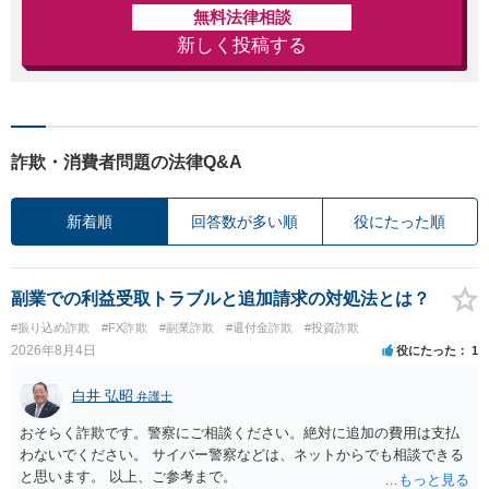
無料法律相談
新しく投稿する
詐欺・消費者問題の法律Q&A
新着順
回答数が多い順
役にたった順
副業での利益受取トラブルと追加請求の対処法とは？
#振り込め詐欺
#FX詐欺
#副業詐欺
#還付金詐欺
#投資詐欺
2026年8月4日
役にたった
1
白井 弘昭
弁護士
おそらく詐欺です。警察にご相談ください。絶対に追加の費用は支払
わないでください。 サイバー警察などは、ネットからでも相談できる
と思います。 以上、ご参考まで。