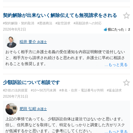
契約解除が出来ないく解除伝えても無視請求をされる
#契約解除・契約取消
#悪徳商法
#架空請求
#高額請求への対応
2026年8月2日
役にたった
2
稲井 要介
弁護士
おそらく相手方に弁護士名義の受任通知を内容証明郵便で送付しない
と、相手方から請求され続けると思われます。弁護士に早めに相談さ
れることを推奨します。
少額訴訟について相談です
#詐欺の法的措置
#10〜50万円未満
#本名・住所・電話番号が判明
#返金請求
2026年7月31日
肥田 弘昭
弁護士
上記の事情であっても、少額訴訟自体は違法ではないかと思います。
但し、住民票などを取得して、特定をしっかりと調査した方がリスク
が低減するかと思います。ご参考にしてください。