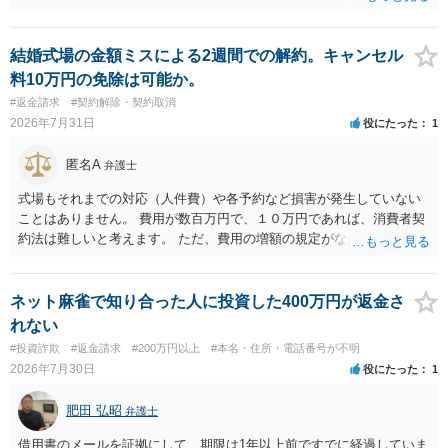
結婚式場の金額ミスによる2週間での解約。キャンセル
料10万円の免除は可能か。
#返金請求
#契約解除・契約取消
2026年7月31日
役にたった
1
匿名A
弁護士
式場もそれまでの対応（人件費）や各予約など損害が発生していない
ことはありません。 費用が数百万円で、１０万円であれば、消費者契
約法は難しいと考えます。 ただ、費用の増額の規定がなかったのに増
額するのは契約違反ですので、増額に応じずに契約を維持すればよい
ということになり、解約するのは理由がないことになります。
ネット麻雀で知り合った人に投資した400万円が返金さ
れない
#投資詐欺
#返金請求
#200万円以上
#本名・住所・電話番号が不明
2026年7月30日
役にたった
1
肥田 弘昭
弁護士
借用書のメールを証拠にして、期限は1年以上前ですでに経過していま