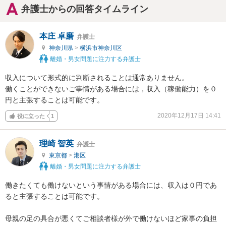
弁護士からの回答タイムライン
本庄 卓磨
弁護士
神奈川県
>
横浜市神奈川区
離婚・男女問題に注力する弁護士
収入について形式的に判断されることは通常ありません。

働くことができないご事情がある場合には，収入（稼働能力）を０
円と主張することは可能です。
2020年12月17日 14:41
役に立った
1
理崎 智英
弁護士
東京都
>
港区
離婚・男女問題に注力する弁護士
働きたくても働けないという事情がある場合には、収入は０円であ
ると主張することは可能です。

母親の足の具合が悪くてご相談者様が外で働けないほど家事の負担