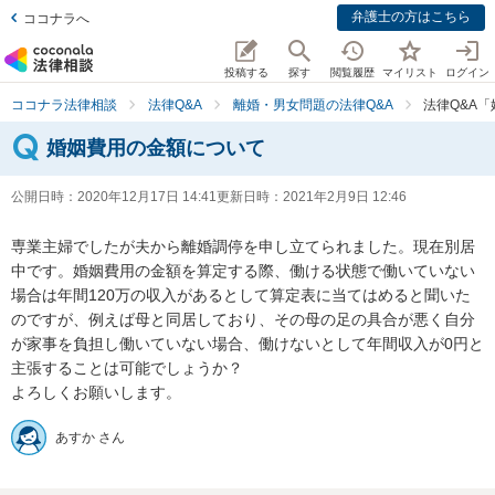
弁護士の方はこちら
ココナラへ
投稿する
探す
閲覧履歴
マイリスト
ログイン
ココナラ法律相談
法律Q&A
離婚・男女問題の法律Q&A
法律Q&A
婚姻費用の金額について
公開日時：
2020年12月17日 14:41
更新日時：
2021年2月9日 12:46
専業主婦でしたが夫から離婚調停を申し立てられました。現在別居
中です。婚姻費用の金額を算定する際、働ける状態で働いていない
場合は年間120万の収入があるとして算定表に当てはめると聞いた
のですが、例えば母と同居しており、その母の足の具合が悪く自分
が家事を負担し働いていない場合、働けないとして年間収入が0円と
主張することは可能でしょうか？

よろしくお願いします。
あすか さん