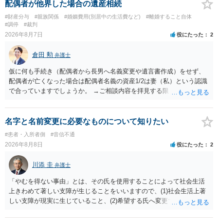
に勤務先」が含まれているので、私に収入が入った事は相手に通知が
配偶者が他界した場合の遺産相続
行く事になり、上記のような文言が無くても養育費の見直しは適宜出
#財産分与
#親族関係
#婚姻費用(別居中の生活費など)
#離婚すること自体
来るかと思うのですが違うのでしょうか？との点はそのとおりかと思
#調停
#裁判
います。養育費は事情の変更があった場合に変更するので毎年見直す
2026年8月7日
役にたった
2
ことはあまりないです。ご参考にしてください。
倉田 勲
弁護士
仮に何も手続き（配偶者から長男へ名義変更や遺言書作成）をせず、
配偶者が亡くなった場合は配偶者名義の資産1/2は妻（私）という認識
で合っていますでしょうか。 →ご相談内容を拝見する限りでは、その
認識で合ってはいます。 なお、逆に１/２しか権利がないため、自宅を
完全に所有する場合は、他の相続人に対して自宅の評価額の１/２の代
償金の支払いが必要になります。
名字と名前変更に必要なものについて知りたい
#患者・入所者側
#音信不通
2026年8月8日
役にたった
2
川添 圭
弁護士
「やむを得ない事由」とは、その氏を使用することによって社会生活
上きわめて著しい支障が生じることをいいますので、(1)社会生活上著
しい支障が現実に生じていること、(2)希望する氏へ変更できればその
支障が解消できる（解消される）ことを、具体的な資料をもって説明