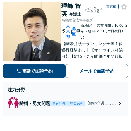
理崎 智
東京都
インタビュ
ーを見る
英
弁護士
高島総合法律事務所
新橋駅
営業時間：10:00~2
東
港
2:00（土日祝日）
京
から徒歩
|
区
都
3分
【離婚弁護士ランキング全国１位
獲得経験あり】【オンライン相談
可】【離婚・男女問題の年間取扱件
数100件以上】 離婚や男女問題で泣
き寝入りしたくないという方は是非
電話で面談予約
メールで面談予約
ご相談ください。
注力分野
離婚・男女問題
【離婚弁護士ラン
事例10件
料金表有
キング全国１位
獲得経験あり】
【初回相談料１時
間１万１０００