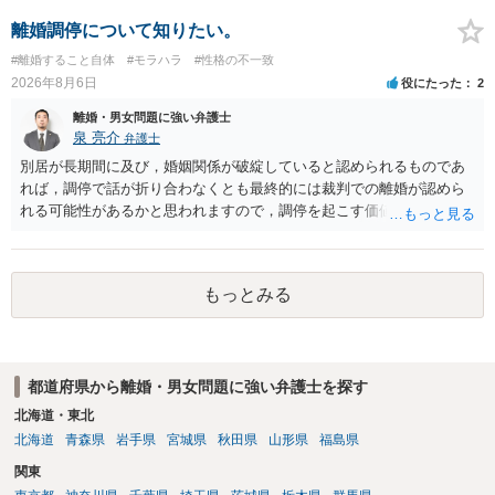
できるかどうかがポイントです。 記録中に現れた一切の事情が判断対
象ですので、上記(1)と(2)を説明できる資料は全て（ただし理路整然
離婚調停について知りたい。
に）提出することが必要になります。「フラッシュバック」とのこと
#離婚すること自体
#モラハラ
#性格の不一致
なので、例えば、医学上確立されているPTSDの診断基準に合致した説
2026年8月6日
役にたった
2
明とそれに沿う資料の提出が必要になってくるように思います。 精神
的・心理的な理由の氏変更は様々な意味でハードルがかなり高く、弁
離婚・男女問題に強い弁護士
護士へ依頼しても苦労することが強く予想されるところです。、もし
泉 亮介
弁護士
本人申立てをお考えであれば、医学知識はもちろん法律知識も要求さ
別居が長期間に及び，婚姻関係が破綻していると認められるものであ
れますので、性急な申立てをせず、知識と資料をしっかりと揃えて、
れば，調停で話が折り合わなくとも最終的には裁判での離婚が認めら
万全の体制で申立てに臨んだ方がよいと思われます。
れる可能性があるかと思われますので，調停を起こす価値はあるよう
に思われます。 もっとも，調停については，お互いの合意がない限り
は調停が成立するということはないため，相手が合意するメリットを
だしてでも調停で終わらせるよう努めるのか，裁判離婚を見据えて調
もっとみる
停での離婚に固執しないかいずれかの対応は必要となるかと思われま
す。 お一人で対応するのは難しい側面もありますので弁護士を立てる
ことを検討されると良いかと思われます。
都道府県から離婚・男女問題に強い弁護士を探す
北海道・東北
北海道
青森県
岩手県
宮城県
秋田県
山形県
福島県
関東