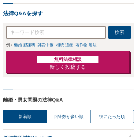
円】【離婚・不倫
問題に特化／実績
法律Q&Aを探す
多数】財産分与、
慰謝料、養育費等
で金銭的に満足で
検索
きる解決を目指し
ます。
例）
離婚 慰謝料
誹謗中傷
相続 遺産
著作物 違法
無料法律相談
新しく投稿する
離婚・男女問題の法律Q&A
新着順
回答数が多い順
役にたった順