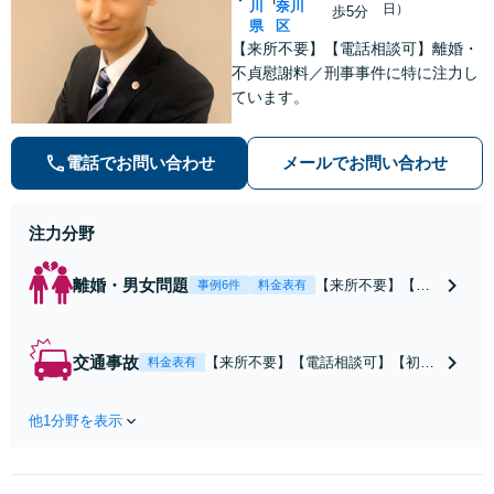
川
奈川
日）
歩5分
県
区
【来所不要】【電話相談可】離婚・
不貞慰謝料／刑事事件に特に注力し
ています。
電話でお問い合わせ
メールでお問い合わせ
注力分野
離婚・男女問題
【来所不要】【電
事例6件
料金表有
話相談可】親権／
婚姻費用／不倫慰
謝料／別居などの
交通事故
【来所不要】【電話相談可】【初回
料金表有
争点を整理し、見
相談無料】治療中から、賠償額・過
通しと方針を提示
失割合・後遺障害の見通しを整理
します。
他1分野を表示
し、納得感ある解決を目指します。