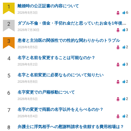
1
離婚時の公正証書の内容について
6
2026年8月3日
2
ダブル不倫・借金・手切れ金だと思っていたお金を1年後いまさら脅迫罪として通知書が来てまとめて請求
3
2026年7月30日
3
患者と主治医の関係性での性的な関わりからのトラブル
2
2026年8月5日
4
名字と名前を変更することは可能なのか？
3
2026年8月2日
5
名字と名前変更に必要なものについて知りたい
2
2026年8月8日
6
名字変更での戸籍移動について
2
2026年8月5日
7
名字の変更で両親の名字以外をえらべるのか？
2
2026年8月4日
8
弁護士に浮気相手への慰謝料請求を依頼する費用相場は？