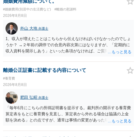
婚姻費用減額について。
#婚姻費用(別居中の生活費など)
#離婚の慰謝料
2026年8月8日
外山 大地
弁護士
1、収入が増えたことはこちらから伝えなければいけなかったのでしょ
うか？ →２年前の調停での合意内容次第にはなりますが、「定期的に
収入資料を開示しあう」といった条項がなければ、ご質問者様から相
手方に収入が増えたことを伝える義務はございません。 2、希望額で
合意した場合も収入証明で算定表通りに決まりますでしょうか？ →算
定表は一つの目安に過ぎませんので、合意した希望額が算定表で算出
離婚公正証書に記載する内容について
された金額と異なっていたとしても、合意した希望額が婚姻費用の金
#養育費
額となります。
2026年8月8日
肥田 弘昭
弁護士
「毎年6月にこちらの所得証明書を提示する。裁判所の開示する養育費
算定表をもとに養育費を見直し、算定表から外れる場合は協議の上金
額を決める」との点ですが、通常は事情の変更があった場合に変更し
ますので妥当とまでは言えないかと思います。「養育費は当初予測出
来なかった事情の変更により双方協議の上増減出来る」と「通知義務