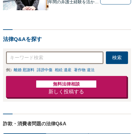
年間の弁護士経験を活かし
ます。 【初回相談60分以
内11,000円（消費税別）】
不動産トラブル解決に特化
したサイト→http://fudosan
-lawyer-akiyama.com/
法律Q&Aを探す
検索
例）
離婚 慰謝料
誹謗中傷
相続 遺産
著作物 違法
無料法律相談
新しく投稿する
詐欺・消費者問題の法律Q&A