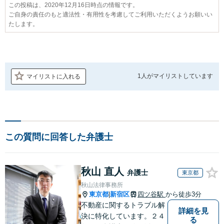
この投稿は、2020年12月16日時点の情報です。
ご自身の責任のもと適法性・有用性を考慮してご利用いただくようお願いい
たします。
1人が
マイリストしています
マイリストに入れる
この質問に回答した弁護士
秋山 直人
弁護士
東京都
秋山法律事務所
東京都
新宿区
四ツ谷駅
から徒歩3分
|
不動産に関するトラブル解
詳細を見
決に特化しています。２４
る