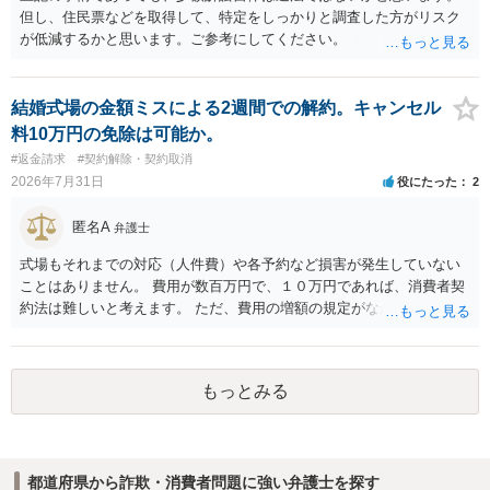
但し、住民票などを取得して、特定をしっかりと調査した方がリスク
が低減するかと思います。ご参考にしてください。
結婚式場の金額ミスによる2週間での解約。キャンセル
料10万円の免除は可能か。
#返金請求
#契約解除・契約取消
2026年7月31日
役にたった
2
匿名A
弁護士
式場もそれまでの対応（人件費）や各予約など損害が発生していない
ことはありません。 費用が数百万円で、１０万円であれば、消費者契
約法は難しいと考えます。 ただ、費用の増額の規定がなかったのに増
額するのは契約違反ですので、増額に応じずに契約を維持すればよい
ということになり、解約するのは理由がないことになります。
もっとみる
都道府県から詐欺・消費者問題に強い弁護士を探す