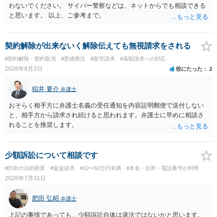
わないでください。 サイバー警察などは、ネットからでも相談できる
と思います。 以上、ご参考まで。
契約解除が出来ないく解除伝えても無視請求をされる
#契約解除・契約取消
#悪徳商法
#架空請求
#高額請求への対応
2026年8月2日
役にたった
2
稲井 要介
弁護士
おそらく相手方に弁護士名義の受任通知を内容証明郵便で送付しない
と、相手方から請求され続けると思われます。弁護士に早めに相談さ
れることを推奨します。
少額訴訟について相談です
#詐欺の法的措置
#返金請求
#10〜50万円未満
#本名・住所・電話番号が判明
2026年7月31日
肥田 弘昭
弁護士
上記の事情であっても、少額訴訟自体は違法ではないかと思います。