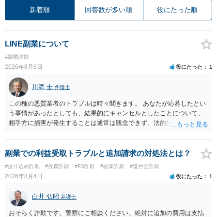
新着順
回答数が多い順
役にたった順
LINE副業について
#副業詐欺
2026年8月6日
役にたった
1
川添 圭
弁護士
この種の悪質業者のトラブルは時々聞きます。 あなたが応募したとい
う事情があったとしても、結果的にキャンセルとしたことについて、
相手方に損害が発生することは通常は観念できず、法的措置を採って
も認められません。この種の言説は半ば脅しのようなものです。 ま
ず、最寄りの消費生活センターへ相談し、連絡を無視してよいかどう
かのアドバイスを受けられることをお勧めします。しつこいようであ
副業での利益受取トラブルと追加請求の対処法とは？
れば、弁護士へ依頼して警告してもらうことも必要になるかもしれま
#振り込め詐欺
#投資詐欺
#FX詐欺
#副業詐欺
#還付金詐欺
せん。
2026年8月4日
役にたった
1
白井 弘昭
弁護士
おそらく詐欺です。警察にご相談ください。絶対に追加の費用は支払