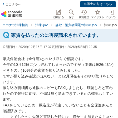
弁護士の方はこちら
ココナラへ
投稿する
探す
閲覧履歴
マイリスト
ログイン
ココナラ法律相談
法律Q&A
詐欺・消費者問題の法律Q&A
法律Q&
家賃を払ったのに再度請求されています。
公開日時：
2020年12月16日 17:37
更新日時：
2026年5月8日 22:35
家賃保証会社（全保連)とのやり取りで相談です。

今年の10月12日に少し遅れてしまったのですが（本来は9/26に払う
べきもの。)10月分の家賃を振り込みしました。

ですが振り込み確認が出来ない、と12月現在もそのやり取りをして
います。

振り込み明細書も通帳のコピーもFAXしましたし、確認しろと言わ
れたので銀行に直接、不備は無く送金できているかの確認もしてい
ます。

FAXをしているため、振込先が間違っていないことも全保連さんと
確認済みです。

ここまでしたのに先ほど電話した時には、何か手を加えたんじゃな