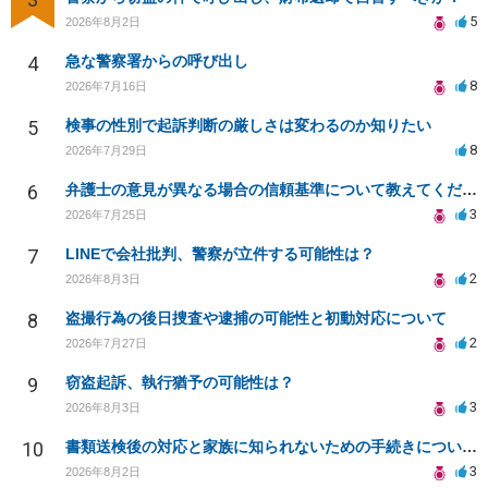
5
2026年8月2日
4
急な警察署からの呼び出し
8
2026年7月16日
5
検事の性別で起訴判断の厳しさは変わるのか知りたい
8
2026年7月29日
6
弁護士の意見が異なる場合の信頼基準について教えてください
3
2026年7月25日
7
LINEで会社批判、警察が立件する可能性は？
2
2026年8月3日
8
盗撮行為の後日捜査や逮捕の可能性と初動対応について
2
2026年7月27日
9
窃盗起訴、執行猶予の可能性は？
3
2026年8月3日
10
書類送検後の対応と家族に知られないための手続きについて相談
3
2026年8月2日