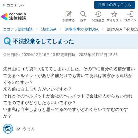
弁護士の方はこちら
ココナラへ
投稿する
探す
閲覧履歴
マイリスト
ログイン
ココナラ法律相談
法律Q&A
刑事事件の法律Q&A
法律Q&A「不法
不法投棄をしてしまった
公開日時：
2020年12月16日 13:52
更新日時：
2023年10月12日 15:36
先日山にゴミ袋2つ捨ててしまいました。その中に自分の名前が書い
てあるヘルメットがあり名前だけでも書いてあれば警察から連絡が
くるのですか？

来る前に自主した方がいいですか？

それとそのヘルメットが会社のヘルメットで会社の人からもいわれ
てるのですがどうしたらいいですか？

いま私は自主しようと思ってるのですがどれくらいですむのです
か？
あいう さん