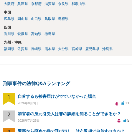
大阪府
兵庫県
京都府
滋賀県
奈良県
和歌山県
中国
広島県
岡山県
山口県
鳥取県
島根県
四国
香川県
愛媛県
高知県
徳島県
九州・沖縄
福岡県
佐賀県
長崎県
熊本県
大分県
宮崎県
鹿児島県
沖縄県
刑事事件の法律Q&Aランキング
1
自首するも被害届けがでていなかった場合
11
2026年8月3日
2
加害者の身元引受人は罪の詳細を知ることができるか？
5
2026年7月25日
3
警察から窃盗の件で呼び出し、財布返却で自首すべきか？