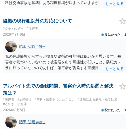
料は交通事故を基準にある程度相場が決まっていますが、全治１０日
間の打撲であれば実際のところ１０～１５万円程度が相場だと思われ
ます。 そうすると、弁護士に依頼した場合はおそらく高い確率で費用
倒れ（回収しても全額弁護士費用となる）となる可能性が高いものと
盗撮の現行犯以外の対応について
予想します。 本人訴訟で進める場合には、すでに刑事手続が終了して
#盗撮・のぞき
#加害者
いる以上、相手方に資力がないことが多く回収できないケースが多い
2026年8月6日
役にたった
1
（そのため、刑事事件の手続き中に、不本意ではあっても加害者の身
体拘束と、処分待ちという状況を利用して、被害弁償を受けておくこ
肥田 弘昭
弁護士
とが有効である場合が多い）ことを考慮しておく必要があります。
私の弁護経験からすると捜査や逮捕の可能性は低いかと思います。被
害者が気づいていないので被害届を出す可能性が低いこと、防犯カメ
ラに映っていないのであれば、第三者が告発する可能性も低いこと、
証拠は削除されていることからです。但し、「電車内で携帯で対面に
座る女性を盗撮(全体像写真1枚と5秒程度の動画)してしまいました。下
着や胸など強調したものではありません。」とありますが、少なくと
アルバイト先での金銭問題、警察介入時の処罰と解決
も捜査段階では性的姿態等撮影罪の被疑事実で逮捕勾留されるケース
策は？
が私の弁護経験では多くなった印象です（最終的には不起訴ないし各
#加害者
#示談交渉
#前科・前歴をつけたくない
#逮捕による解雇・退学回避
都道府県の迷惑防止条例違反になることもあります）。2度としないこ
#万引き・窃盗罪
とをお勧めいたします。ご参考にしてください。
2026年8月5日
役にたった
1
肥田 弘昭
弁護士