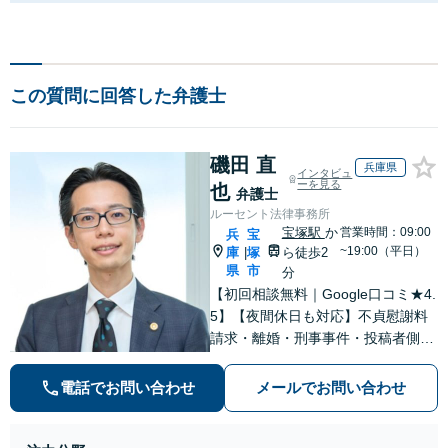
この質問に回答した弁護士
磯田 直
兵庫県
インタビュ
ーを見る
也
弁護士
ルーセント法律事務所
宝塚駅
か
営業時間：09:00
兵
宝
~19:00（平日）
庫
塚
ら徒歩2
|
県
市
分
【初回相談無料｜Google口コミ★4.
5】【夜間休日も対応】不貞慰謝料
請求・離婚・刑事事件・投稿者側発
信者情報開示請求の実績・経験多
数。オーダーメイドのサービスで問
電話でお問い合わせ
メールでお問い合わせ
題解決や事業の推進を強力にサポー
ト【宝塚駅徒歩2分｜電話・WEB面
談で全国対応】