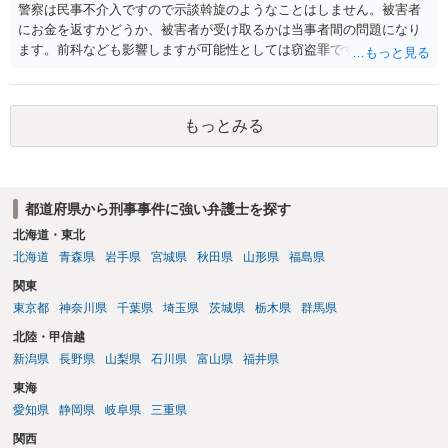
警察は民事不介入ですので示談斡旋のようなことはしません。被害者
にお金を返すかどうか、被害者が受け取るかは当事者間の問題になり
ます。前科なども影響しますが可能性としては窃盗罪ですので、逮捕
勾留や略式起訴などの可能性もあります。ご参考にしてください。
もっとみる
都道府県から刑事事件に強い弁護士を探す
北海道・東北
北海道
青森県
岩手県
宮城県
秋田県
山形県
福島県
関東
東京都
神奈川県
千葉県
埼玉県
茨城県
栃木県
群馬県
北陸・甲信越
新潟県
長野県
山梨県
石川県
富山県
福井県
東海
愛知県
静岡県
岐阜県
三重県
関西