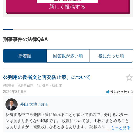
新しく投稿する
刑事事件の法律Q&A
新着順
回答数が多い順
役にたった順
公判用の反省文と再発防止策、について
#加害者
#刑事裁判
#万引き・窃盗罪
2026年8月6日
役にたった
1
外山 大地
弁護士
反省する中で再発防止策に触れることが多いですので、分けるパター
ンはあまり多くない印象です。 枚数については、１枚にまとめること
もありますが、複数枚になるときもあります。 記載方法については、
手書きかどうかで裁判官に与える印象が大きく変わることはないと思