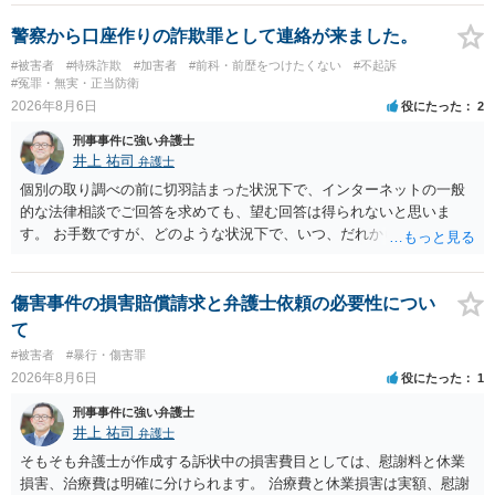
います。 したがいまして、いずれも良いかと考えます。
警察から口座作りの詐欺罪として連絡が来ました。
#被害者
#特殊詐欺
#加害者
#前科・前歴をつけたくない
#不起訴
#冤罪・無実・正当防衛
2026年8月6日
役にたった
2
刑事事件に強い弁護士
井上 祐司
弁護士
個別の取り調べの前に切羽詰まった状況下で、インターネットの一般
的な法律相談でご回答を求めても、望む回答は得られないと思いま
す。 お手数ですが、どのような状況下で、いつ、だれからどのような
経緯で口座の提供を頼まれ開設したか、それによる詐欺等の収益がど
の程度だと聞いているのかということについて、お近くで詳細な法律
相談を受けられたうえで対処方法を探された方がよいと思われます。
傷害事件の損害賠償請求と弁護士依頼の必要性につい
一般論でいえば、任意取り調べの場合、ＩＣレコーダーを持参して取
て
り調べ内容を録音することは必須だと考えます。
#被害者
#暴行・傷害罪
2026年8月6日
役にたった
1
刑事事件に強い弁護士
井上 祐司
弁護士
そもそも弁護士が作成する訴状中の損害費目としては、慰謝料と休業
損害、治療費は明確に分けられます。 治療費と休業損害は実額、慰謝