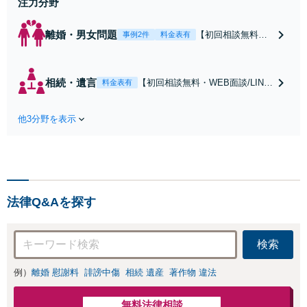
注力分野
離婚・男女問題
【初回相談無料・
事例2件
料金表有
WEB面談/LINE相
談可】Google口コ
ミ★4.5【離婚・不
相続・遺言
【初回相談無料・WEB面談/LINE
料金表有
倫の早期解決】
相談可】Google口コミ★4.5【宝
「不利な結果にな
塚駅2分】相続トラブルを多数取
らないように」慰
他3分野を表示
り扱う実績と経験のある弁護士が
謝料・親権・財産
最適な解決策をご提案します。遺
分与、地域密着の
産分割協議の代理や遺言書の作
相談しやすい法律
成、相続放棄はお任せください
事務所でオーダー
【地域密着】
メイドの「後悔し
ない」解決を【夜
法律Q&Aを探す
間休日対応】
検索
例）
離婚 慰謝料
誹謗中傷
相続 遺産
著作物 違法
無料法律相談